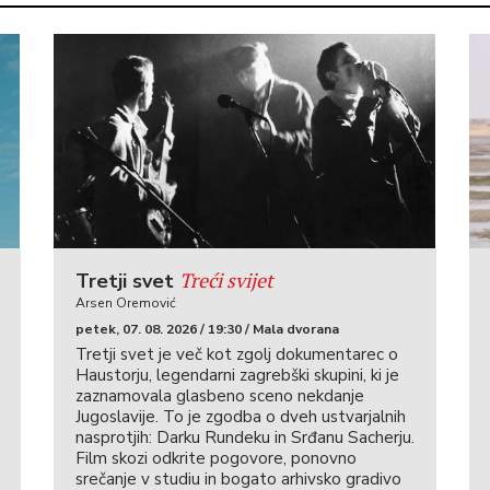
Treći svijet
Tretji svet
Arsen Oremović
petek, 07. 08. 2026 / 19:30 / Mala dvorana
Tretji svet je več kot zgolj dokumentarec o
Haustorju, legendarni zagrebški skupini, ki je
zaznamovala glasbeno sceno nekdanje
Jugoslavije. To je zgodba o dveh ustvarjalnih
nasprotjih: Darku Rundeku in Srđanu Sacherju.
Film skozi odkrite pogovore, ponovno
srečanje v studiu in bogato arhivsko gradivo