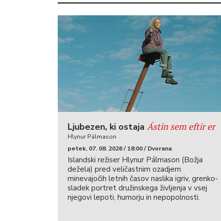
Ástin sem eftir er
Ljubezen, ki ostaja
Hlynur Pálmason
petek, 07. 08. 2026 / 18:00 / Dvorana
Islandski režiser Hlynur Pálmason (Božja
dežela) pred veličastnim ozadjem
minevajočih letnih časov naslika igriv, grenko-
sladek portret družinskega življenja v vsej
njegovi lepoti, humorju in nepopolnosti.