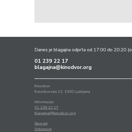
Danes je blagajna odprta od 17:00 do 20:20
(o
01 239 22 17
blagajna@kinodvor.org
Kinodvor
Kolodvorska 13, 1000 Ljubljana
Informacije:
01 239 22 17
blagajna@kinodvor.org
Spored
Vstopnice