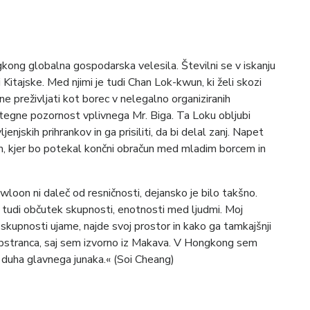
ong globalna gospodarska velesila. Številni se v iskanju
i Kitajske. Med njimi je tudi Chan Lok-kwun, ki želi skozi
e preživljati kot borec v nelegalno organiziranih
itegne pozornost vplivnega Mr. Biga. Ta Loku obljubi
vljenjskih prihrankov in ga prisiliti, da bi delal zanj. Napet
, kjer bo potekal končni obračun med mladim borcem in
loon ni daleč od resničnosti, dejansko je bilo takšno.
oč tudi občutek skupnosti, enotnosti med ljudmi. Moj
j skupnosti ujame, najde svoj prostor in kako ga tamkajšnji
obstranca, saj sem izvorno iz Makava. V Hongkong sem
 v duha glavnega junaka.« (Soi Cheang)