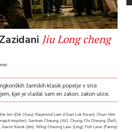
Jiu Long cheng
 Zazidani
 min
ongkonških žanrskih klasik popelje v srce
m, kjer je vladal sam en zakon, zakon ulice.
chie Jen (Dik Chau), Raymond Lam (Chan Lok Kwan), Chun-Him
vanajsti mojster), German Cheung (AV), Chung-Chi Cheung (Šef),
), Aaron Kwok (Jim), Wing-Cheong Law (Ling), Fish Liew (Fanny)