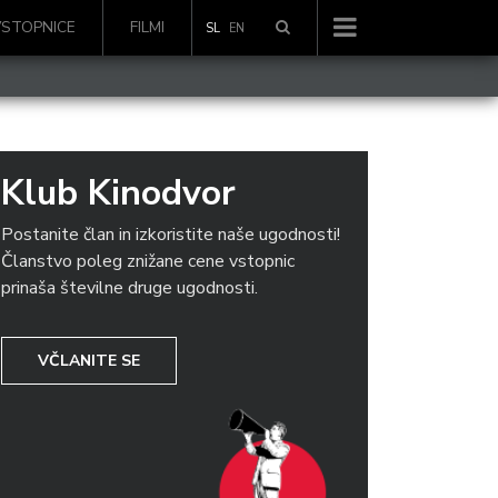
VSTOPNICE
FILMI
SL
EN
Klub Kinodvor
Postanite član in izkoristite naše ugodnosti!
Članstvo poleg znižane cene vstopnic
prinaša številne druge ugodnosti.
VČLANITE SE