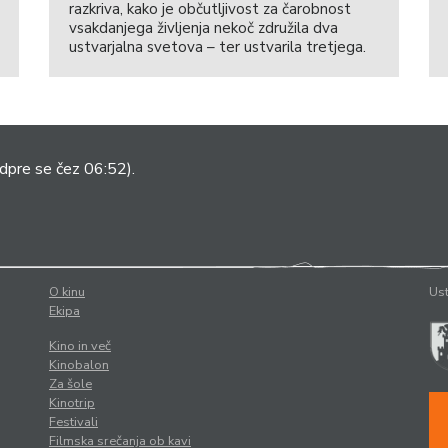
razkriva, kako je občutljivost za čarobnost
vsakdanjega življenja nekoč združila dva
ustvarjalna svetova – ter ustvarila tretjega.
dpre se čez 06:52).
O kinu
Ust
Ekipa
Kino in več
Kinobalon
Za šole
Kinotrip
Festivali
Filmska srečanja ob kavi