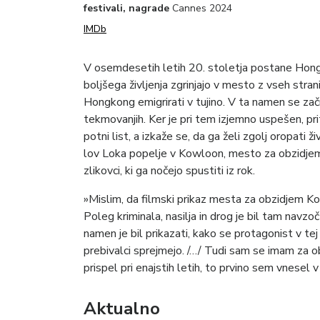
festivali, nagrade
Cannes 2024
IMDb
V osemdesetih letih 20. stoletja postane Hongk
boljšega življenja zgrinjajo v mesto z vseh stran
Hongkong emigrirati v tujino. V ta namen se začn
tekmovanjih. Ker je pri tem izjemno uspešen, pr
potni list, a izkaže se, da ga želi zgolj oropati ži
lov Loka popelje v Kowloon, mesto za obzidjem
zlikovci, ki ga nočejo spustiti iz rok.
»Mislim, da filmski prikaz mesta za obzidjem Kow
Poleg kriminala, nasilja in drog je bil tam navz
namen je bil prikazati, kako se protagonist v te
prebivalci sprejmejo. /…/ Tudi sam se imam za 
prispel pri enajstih letih, to prvino sem vnesel
Aktualno