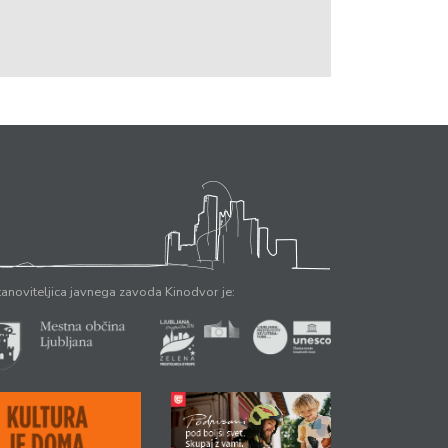
anoviteljica javnega zavoda Kinodvor je: