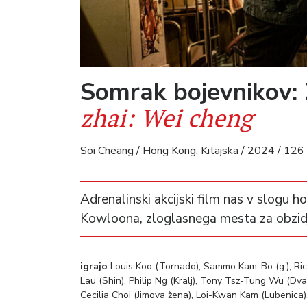
Somrak bojevnikov:
zhai: Wei cheng
Soi Cheang / Hong Kong, Kitajska / 2024 / 126
Adrenalinski akcijski film nas v slogu h
Kowloona, zloglasnega mesta za obzidje
igrajo
Louis Koo (Tornado), Sammo Kam-Bo (g.), Ri
Lau (Shin), Philip Ng (Kralj), Tony Tsz-Tung Wu (D
Cecilia Choi (Jimova žena), Loi-Kwan Kam (Lubenica