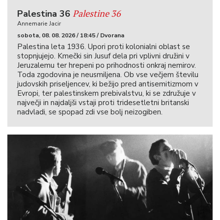
Palestine 36
Palestina 36
Annemarie Jacir
sobota, 08. 08. 2026 / 18:45 / Dvorana
Palestina leta 1936. Upori proti kolonialni oblast se
stopnjujejo. Kmečki sin Jusuf dela pri vplivni družini v
Jeruzalemu ter hrepeni po prihodnosti onkraj nemirov.
Toda zgodovina je neusmiljena. Ob vse večjem številu
judovskih priseljencev, ki bežijo pred antisemitizmom v
Evropi, ter palestinskem prebivalstvu, ki se združuje v
največji in najdaljši vstaji proti tridesetletni britanski
nadvladi, se spopad zdi vse bolj neizogiben.