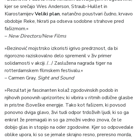
kjer se srečajo Wes Anderson, Straub-Huillet in
Kiarostamijev
Veliki plan
, natančno poustvari čudno, krvavo
obdobje Reke, hkrati pa odseva sodobne strahove pred
fašizmom.«
–
New Directors/New Films
»Bezinović mojstrsko izkoristi igrivo predrznost, da bi
rigorozno raziskovalno delo spremenil v živ primer
solidarnosti v akciji. /…/ Zaslužena nagrada tiger na
rotterdamskem filmskem festivalu.«
– Carmen Gray,
Sight and Sound
»Rezultat je fascinanten kolaž zgodovinskih podob in
njihovih ponovnih uprizoritev, ki vibrira v ritmih odlične glasbe
in pristne človeške energije. Tako kot fašizem, ki povsod
ponovno dviga glavo, živi tudi odpor trdoživih ljudi, ki so ga
enkrat že premagali in so ga zmožni vedno znova, če le
dobijo glas in stopijo na oder zgodovine. Kjer so odpovedale
oblike upora, ki so se jemale skrajno resno, preresno morda,