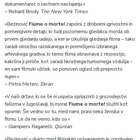
dokumentarec o lastnem nastajanju.«
– Richard Brody,
The New York Times
»Bezinović
Fiume o morte!
zapolni z drobnimi igrivostmi in
pomenljivimi detajli, ki tudi pozornemu gledalcu morda ob
prvem gledanju uidejo, a ker je izkušnja gledanja filma – tako
zaradi obsežno raziskanega in premišljeno izbranega
arhivskega gradiva, ki temo filma obravnava z resnostjo,
kakršna ji pritiče, kot zaradi hkratnega humornega vzdušja –
en sam filmski užitek, se ponoven ogled zdi preprosto
nujen.«
– Petra Meterc,
Ekran
»V naši državi, ki se še ni uspela sprijazniti z grozodejstvi
fašizma v Jugoslaviji, bi moral
Fiume o morte!
služiti kot
opomin. Še vedno so tu, med nami, pravi neka ženska v
filmu. Le da ne vemo, kdo so.«
– Giampiero Raganelli,
Quinlan
»Bezinović v duetu med filmskim ustvarjanjem in zgodovino,