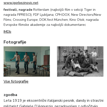
www.igorbezinovic.net
festivali, nagrade
Rotterdam (najboljši film v sekciji Tiger in
nagrada FIPRESCI); FDF Ljubljana; CPH:DOX; New Directors/New
Films; Crossing Europe; DOK.fest München; Kino Otok; nagrada
Evropske filmske akademije za najboljši dokumentarec
IMDb
Fotografije
Vse fotografije
zgodba
Leta 1919 je ekscentrični italijanski pesnik, dandy in strastni
militarist Gabriele D’Annunzio, nezadovoljen z odločitvijo