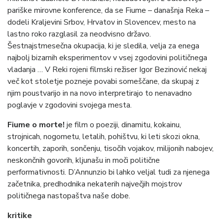
pariške mirovne konference, da se Fiume – današnja Reka –
dodeli Kraljevini Srbov, Hrvatov in Slovencev, mesto na
lastno roko razglasil za neodvisno državo.
Šestnajstmesečna okupacija, ki je sledila, velja za enega
najbolj bizarnih eksperimentov v vsej zgodovini političnega
vladanja … V Reki rojeni filmski režiser Igor Bezinović nekaj
več kot stoletje pozneje povabi someščane, da skupaj z
njim poustvarijo in na novo interpretirajo to nenavadno
poglavje v zgodovini svojega mesta.
Fiume o morte!
je film o poeziji, dinamitu, kokainu,
strojnicah, nogometu, letalih, pohištvu, ki leti skozi okna,
koncertih, zaporih, sončenju, tisočih vojakov, milijonih nabojev,
neskončnih govorih, kljunašu in moči politične
performativnosti. D’Annunzio bi lahko veljal tudi za njenega
začetnika, predhodnika nekaterih največjih mojstrov
političnega nastopaštva naše dobe.
kritike