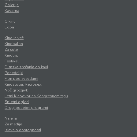
Galerija
Kavarna
O kinu
Ekipa
Kino in več
Kinobalon
Za šole
Kinotrip
Festivali
Filmska srečanja ob kavi
Ponedeljki
Film pod zvezdami
Kinosloga. Retrosex.
Noč grozljivk
Letni Kinodvor na Kongresnem trgu
Spletni ogled
Drugi posebni programi
Najemi
Za medije
Izjava o dostopnosti