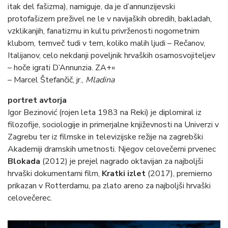
itak del fašizma), namiguje, da je d’annunzijevski
protofašizem preživel ne le v navijaških obredih, bakladah,
vzklikanjih, fanatizmu in kultu privrženosti nogometnim
klubom, temveč tudi v tem, koliko malih ljudi – Rečanov,
Italijanov, celo nekdanji poveljnik hrvaških osamosvojiteljev
– hoče igrati D’Annunzia. ZA+«
– Marcel Štefančič, jr.,
Mladina
portret avtorja
Igor Bezinović (rojen leta 1983 na Reki) je diplomiral iz
filozofije, sociologije in primerjalne književnosti na Univerzi v
Zagrebu ter iz filmske in televizijske režije na zagrebški
Akademiji dramskih umetnosti. Njegov celovečerni prvenec
Blokada
(2012) je prejel nagrado oktavijan za najboljši
hrvaški dokumentarni film,
Kratki izlet
(2017), premierno
prikazan v Rotterdamu, pa zlato areno za najboljši hrvaški
celovečerec.