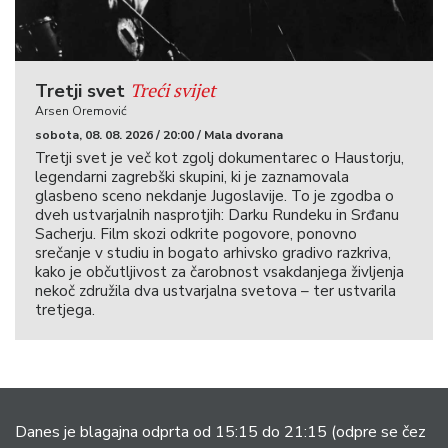
Treći svijet
Tretji svet
Arsen Oremović
sobota, 08. 08. 2026 / 20:00 / Mala dvorana
Tretji svet je več kot zgolj dokumentarec o Haustorju,
legendarni zagrebški skupini, ki je zaznamovala
glasbeno sceno nekdanje Jugoslavije. To je zgodba o
dveh ustvarjalnih nasprotjih: Darku Rundeku in Srđanu
Sacherju. Film skozi odkrite pogovore, ponovno
srečanje v studiu in bogato arhivsko gradivo razkriva,
kako je občutljivost za čarobnost vsakdanjega življenja
nekoč združila dva ustvarjalna svetova – ter ustvarila
tretjega.
Danes je blagajna odprta od 15:15 do 21:15
(odpre se čez