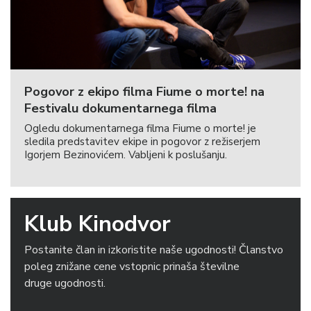
Pogovor z ekipo filma Fiume o morte! na
Festivalu dokumentarnega filma
Ogledu dokumentarnega filma Fiume o morte! je
sledila predstavitev ekipe in pogovor z režiserjem
Igorjem Bezinovićem. Vabljeni k poslušanju.
Klub Kinodvor
Postanite član in izkoristite naše ugodnosti! Članstvo
poleg znižane cene vstopnic prinaša številne
druge ugodnosti.