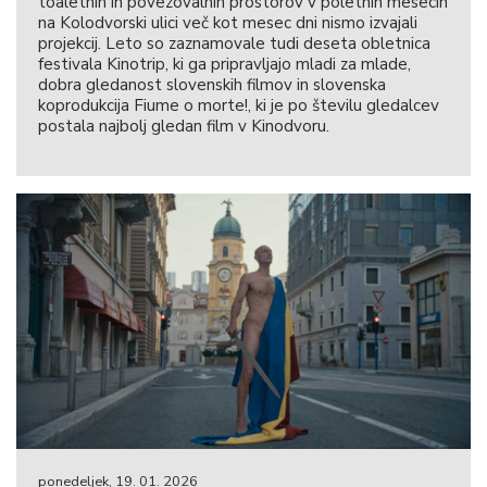
toaletnih in povezovalnih prostorov v poletnih mesecih
na Kolodvorski ulici več kot mesec dni nismo izvajali
projekcij. Leto so zaznamovale tudi deseta obletnica
festivala Kinotrip, ki ga pripravljajo mladi za mlade,
dobra gledanost slovenskih filmov in slovenska
koprodukcija Fiume o morte!, ki je po številu gledalcev
postala najbolj gledan film v Kinodvoru.
ponedeljek, 19. 01. 2026