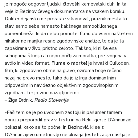
je mogoče odgovor ljudski, človeški karnevalski duh. In ta
veje iz Bezinovićevega dokumentarca na vsakem koraku.
Dokler dejansko ne preraste v karneval, praznik mesta, ki
slavi samo sebe namesto kakšnega samooklicanega
pomembneža. In da ne bo pomote, filmu ob vsem naštetem
nikakor ne manjka resne zgodovinske analize, le da je ta
zapakirana v živo, pristno celoto. Takšno, ki ni še ena
suhoparna študija ali neprepričljiva moralka, pretvorjena v
avdio in video format.
Fiume o morte!
je hrvaški Culloden,
film, ki zgodovino obrne na glavo, oziroma bolje rečeno:
nazaj na pravo mesto, tako da jo iztrga dominantnim
pripovedim in navidezno objektivnim zgodovinopisnim
zgodbam, ter jo vrne nazaj ljudem.«
– Žiga Brdnik,
Radio Slovenija
»Fašizem se je po uvodnem zastoju in parlamentarnem
porazu preporodil prav v Trstu in na Reki, kjer je D’Annunzio
pokazal, kako se to počne. In Bezinović, ki se z
D’Annunzijevo umetnostjo ne ukvarja (estetizacija nasilja je