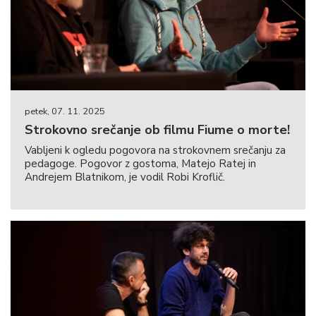
petek, 07. 11. 2025
Strokovno srečanje ob filmu Fiume o morte!
Vabljeni k ogledu pogovora na strokovnem srečanju za
pedagoge. Pogovor z gostoma, Matejo Ratej in
Andrejem Blatnikom, je vodil Robi Kroflič.