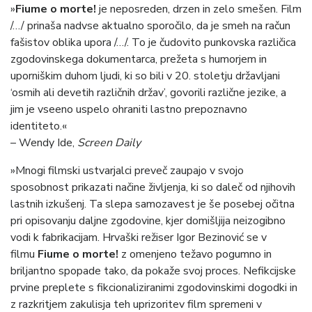
»
Fiume o morte!
je neposreden, drzen in zelo smešen. Film
/…/ prinaša nadvse aktualno sporočilo, da je smeh na račun
fašistov oblika upora /…/. To je čudovito punkovska različica
zgodovinskega dokumentarca, prežeta s humorjem in
uporniškim duhom ljudi, ki so bili v 20. stoletju državljani
‘osmih ali devetih različnih držav’, govorili različne jezike, a
jim je vseeno uspelo ohraniti lastno prepoznavno
identiteto.«
– Wendy Ide,
Screen Daily
»Mnogi filmski ustvarjalci preveč zaupajo v svojo
sposobnost prikazati načine življenja, ki so daleč od njihovih
lastnih izkušenj. Ta slepa samozavest je še posebej očitna
pri opisovanju daljne zgodovine, kjer domišljija neizogibno
vodi k fabrikacijam. Hrvaški režiser Igor Bezinović se v
filmu
Fiume o morte!
z omenjeno težavo pogumno in
briljantno spopade tako, da pokaže svoj proces. Nefikcijske
prvine preplete s fikcionaliziranimi zgodovinskimi dogodki in
z razkritjem zakulisja teh uprizoritev film spremeni v