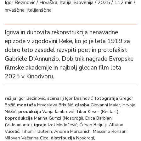
Igor Bezinović / Hrvaška, Italija, Slovenija / 2025 / 112 min /
hrvaščina, italijanščina
Igriva in duhovita rekonstrukcija nenavadne
epizode v zgodovini Reke, ko jo je leta 1919 za
dobro leto zasedel razvpiti poet in protofašist
Gabriele D’Annunzio. Dobitnik nagrade Evropske
filmske akademije in najbolj gledan film leta
2025 v Kinodvoru.
režija
Igor Bezinović,
scenarij
Igor Bezinović,
fotografija
Gregor
Božič,
montaža
Hrvoslava Brkušić,
glasba
Giovanni Maier, Hrvoje
Nikšić,
produkcija
Vanja Jambrović, Tibor Keser (Restart),
koprodukcija
Marina Gumzi (Nosorogi), Erica Barbiani
(Videomante),
igrajo
Izet Medošević, Ćenan Beljulji, Albano
Vučetić, Tihomir Buterin, Andrea Marsanich, Massimo Ronzani,
Milovan Večerina Cico,
distribucija
Nosorogi,