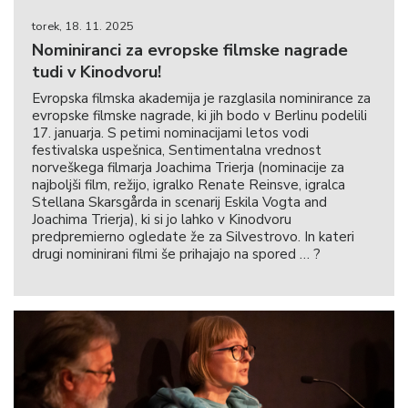
torek, 18. 11. 2025
Nominiranci za evropske filmske nagrade
tudi v Kinodvoru!
Evropska filmska akademija je razglasila nominirance za
evropske filmske nagrade, ki jih bodo v Berlinu podelili
17. januarja. S petimi nominacijami letos vodi
festivalska uspešnica, Sentimentalna vrednost
norveškega filmarja Joachima Trierja (nominacije za
najboljši film, režijo, igralko Renate Reinsve, igralca
Stellana Skarsgårda in scenarij Eskila Vogta and
Joachima Trierja), ki si jo lahko v Kinodvoru
predpremierno ogledate že za Silvestrovo. In kateri
drugi nominirani filmi še prihajajo na spored … ?