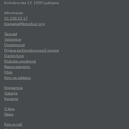
Kolodvorska 13, 1000 Ljubljana
Informacije:
01 239 22 17
blagajna@kinodvor.org
Spored
Vstopnice
Dostopnost
Prijava na Kinodvorove E-novice
Darilni boni
Klubske ugodnosti
Napovedujemo
Filmi
Kino na zahtevo
Knjigarnica
Galerija
Kavarna
O kinu
Ekipa
Kino in več