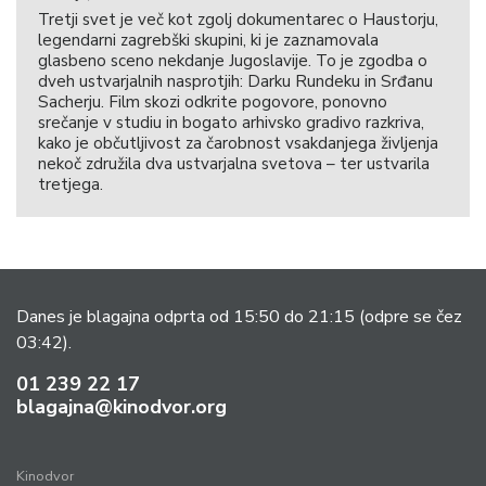
Tretji svet je več kot zgolj dokumentarec o Haustorju,
legendarni zagrebški skupini, ki je zaznamovala
glasbeno sceno nekdanje Jugoslavije. To je zgodba o
dveh ustvarjalnih nasprotjih: Darku Rundeku in Srđanu
Sacherju. Film skozi odkrite pogovore, ponovno
srečanje v studiu in bogato arhivsko gradivo razkriva,
kako je občutljivost za čarobnost vsakdanjega življenja
nekoč združila dva ustvarjalna svetova – ter ustvarila
tretjega.
Danes je blagajna odprta od 15:50 do 21:15
(odpre se čez
03:42).
01 239 22 17
blagajna@kinodvor.org
Kinodvor