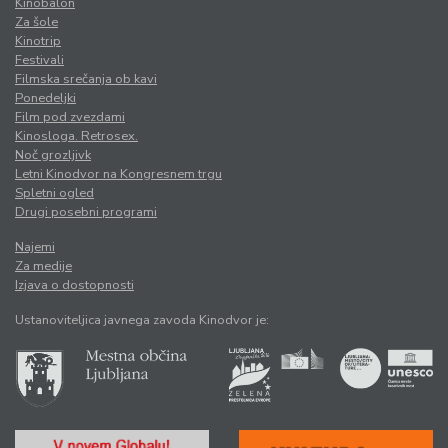
Kinobalon
Za šole
Kinotrip
Festivali
Filmska srečanja ob kavi
Ponedeljki
Film pod zvezdami
Kinosloga. Retrosex.
Noč grozljivk
Letni Kinodvor na Kongresnem trgu
Spletni ogled
Drugi posebni programi
Najemi
Za medije
Izjava o dostopnosti
Ustanoviteljica javnega zavoda Kinodvor je: