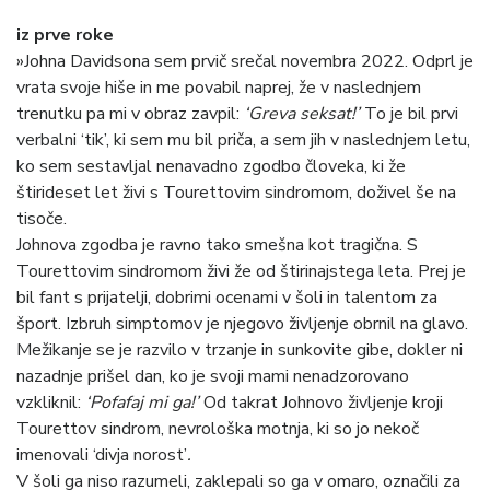
iz prve roke
»Johna Davidsona sem prvič srečal novembra 2022. Odprl je
vrata svoje hiše in me povabil naprej, že v naslednjem
trenutku pa mi v obraz zavpil:
‘Greva seksat!’
To je bil prvi
verbalni ‘tik’, ki sem mu bil priča, a sem jih v naslednjem letu,
ko sem sestavljal nenavadno zgodbo človeka, ki že
štirideset let živi s Tourettovim sindromom, doživel še na
tisoče.
Johnova zgodba je ravno tako smešna kot tragična. S
Tourettovim sindromom živi že od štirinajstega leta. Prej je
bil fant s prijatelji, dobrimi ocenami v šoli in talentom za
šport. Izbruh simptomov je njegovo življenje obrnil na glavo.
Mežikanje se je razvilo v trzanje in sunkovite gibe, dokler ni
nazadnje prišel dan, ko je svoji mami nenadzorovano
vzkliknil:
‘Pofafaj mi ga!’
Od takrat Johnovo življenje kroji
Tourettov sindrom, nevrološka motnja, ki so jo nekoč
imenovali ‘divja norost’
.
V šoli ga niso razumeli, zaklepali so ga v omaro, označili za