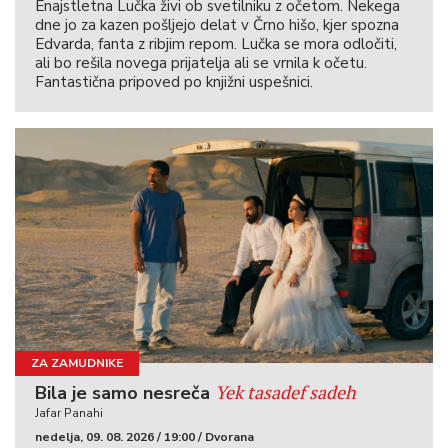
Enajstletna Lučka živi ob svetilniku z očetom. Nekega
dne jo za kazen pošljejo delat v Črno hišo, kjer spozna
Edvarda, fanta z ribjim repom. Lučka se mora odločiti,
ali bo rešila novega prijatelja ali se vrnila k očetu.
Fantastična pripoved po knjižni uspešnici.
ZA ZAMUDNIKE
Yek tasadef sadeh
Bila je samo nesreča
Jafar Panahi
nedelja, 09. 08. 2026 / 19:00 / Dvorana