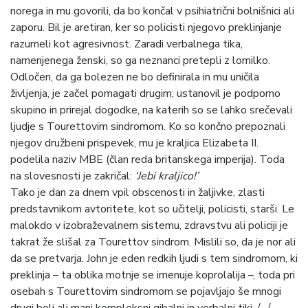
norega in mu govorili, da bo končal v psihiatrični bolnišnici ali
zaporu. Bil je aretiran, ker so policisti njegovo preklinjanje
razumeli kot agresivnost. Zaradi verbalnega tika,
namenjenega ženski, so ga neznanci pretepli z lomilko.
Odločen, da ga bolezen ne bo definirala in mu uničila
življenja, je začel pomagati drugim; ustanovil je podporno
skupino in prirejal dogodke, na katerih so se lahko srečevali
ljudje s Tourettovim sindromom. Ko so končno prepoznali
njegov družbeni prispevek, mu je kraljica Elizabeta II.
podelila naziv MBE (član reda britanskega imperija). Toda
na slovesnosti je zakričal:
‘Jebi kraljico!’
Tako je dan za dnem vpil obscenosti in žaljivke, zlasti
predstavnikom avtoritete, kot so učitelji, policisti, starši. Le
malokdo v izobraževalnem sistemu, zdravstvu ali policiji je
takrat že slišal za Tourettov sindrom. Mislili so, da je nor ali
da se pretvarja. John je eden redkih ljudi s tem sindromom, ki
preklinja – ta oblika motnje se imenuje koprolalija –, toda pri
osebah s Tourettovim sindromom se pojavljajo še mnogi
drugi bolj ali manj kompleksni gibalni in verbalni tiki. /…/