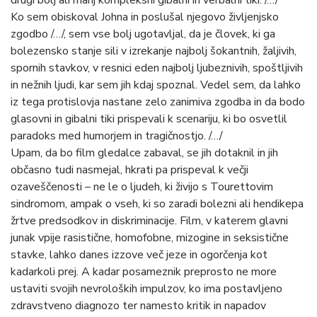
Ko sem obiskoval Johna in poslušal njegovo življenjsko
zgodbo /…/, sem vse bolj ugotavljal, da je človek, ki ga
bolezensko stanje sili v izrekanje najbolj šokantnih, žaljivih,
spornih stavkov, v resnici eden najbolj ljubeznivih, spoštljivih
in nežnih ljudi, kar sem jih kdaj spoznal. Vedel sem, da lahko
iz tega protislovja nastane zelo zanimiva zgodba in da bodo
glasovni in gibalni tiki prispevali k scenariju, ki bo osvetlil
paradoks med humorjem in tragičnostjo. /…/
Upam, da bo film gledalce zabaval, se jih dotaknil in jih
občasno tudi nasmejal, hkrati pa prispeval k večji
ozaveščenosti – ne le o ljudeh, ki živijo s Tourettovim
sindromom, ampak o vseh, ki so zaradi bolezni ali hendikepa
žrtve predsodkov in diskriminacije. Film, v katerem glavni
junak vpije rasistične, homofobne, mizogine in seksistične
stavke, lahko danes izzove več jeze in ogorčenja kot
kadarkoli prej. A kadar posameznik preprosto ne more
ustaviti svojih nevroloških impulzov, ko ima postavljeno
zdravstveno diagnozo ter namesto kritik in napadov