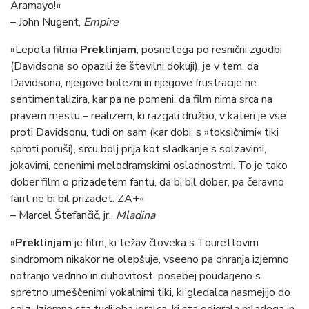
Aramayo!«
– John Nugent,
Empire
»Lepota filma
Preklinjam
, posnetega po resnični zgodbi
(Davidsona so opazili že številni dokuji), je v tem, da
Davidsona, njegove bolezni in njegove frustracije ne
sentimentalizira, kar pa ne pomeni, da film nima srca na
pravem mestu – realizem, ki razgali družbo, v kateri je vse
proti Davidsonu, tudi on sam (kar dobi, s »toksičnimi« tiki
sproti poruši), srcu bolj prija kot sladkanje s solzavimi,
jokavimi, cenenimi melodramskimi osladnostmi. To je tako
dober film o prizadetem fantu, da bi bil dober, pa čeravno
fant ne bi bil prizadet. ZA+«
– Marcel Štefančič, jr.,
Mladina
»
Preklinjam
je film, ki težav človeka s Tourettovim
sindromom nikakor ne olepšuje, vseeno pa ohranja izjemno
notranjo vedrino in duhovitost, posebej poudarjeno s
spretno umeščenimi vokalnimi tiki, ki gledalca nasmejijo do
solz. Izjemna sta tudi oba igralca, ki sta odigrala mladega in