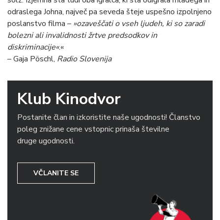
odraslega Johna, največ pa seveda šteje uspešno izpolnjeno
poslanstvo filma –
»ozaveščati o vseh ljudeh, ki so zaradi
bolezni ali invalidnosti žrtve predsodkov in
diskriminacije«
.«
– Gaja Pöschl,
Radio Slovenija
Klub Kinodvor
Postanite član in izkoristite naše ugodnosti! Članstvo
poleg znižane cene vstopnic prinaša številne
druge ugodnosti.
VČLANITE SE