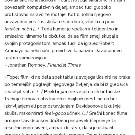
povezanih kompulzivnih dejanj, ampak tudi globoko
protislovno naravo te motnje. Kot bi Johna njegovo
nezavedno ves čas skušalo sabotirati, včasih na prav
farsičen način /…/. Toda humor je vpeljan inteligentno in
smiselno: nimamo le občutka, da se film smeji skupaj s
svojim protagonistom, ampak tudi, da igralec Robert
Aramayo na neki način pronicljivo kanalizira Davidsonovo
lastno samoironijo.«
– Jonathan Romney,
Financial Times
»Topel film, ki ne dela spektakla iz svojega lika niti ne brska
po temnejših poglavjih njegovega življenja, da bi iz gledalca
izvabljal solze. /…/
Preklinjam
se veselo drži britanske
tradicije filmov o obstrancih iz majhnih mest, ne da bi z
izkrivljanjem ali poenostavljanjem Davidsonove izkušnje
skušal maksimirati
feel-good
učinek. /…/ Srečni konec filma
ni nujno Davidsonsov družbeni prispevek (čeprav je ta
resnično impresiven), ampak dejstvo, da si je ustvaril
prostor, kjer se končno počuti varnega. Dovolj varnega, da