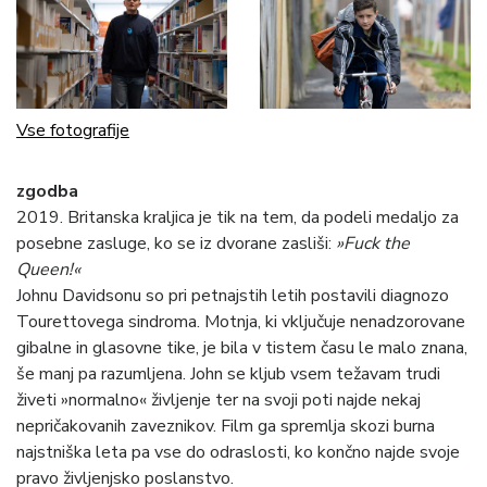
Vse fotografije
zgodba
2019. Britanska kraljica je tik na tem, da podeli medaljo za
posebne zasluge, ko se iz dvorane zasliši:
»Fuck the
Queen!«
Johnu
Davidsonu so pri petnajstih letih postavili diagnozo
Tourettovega sindroma. Motnja, ki vključuje nenadzorovane
gibalne in glasovne tike, je bila v tistem času le malo znana,
še manj pa razumljena. John se kljub vsem težavam trudi
živeti »normalno« življenje ter na svoji poti najde nekaj
nepričakovanih zaveznikov. Film ga spremlja skozi burna
najstniška leta pa vse do odraslosti, ko končno najde svoje
pravo življenjsko poslanstvo.