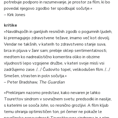
potrebuje podporo in razumevanje, je prostor za film, ki bo
povedal njegovo zgodbo ter spodbujal sočutje.«
– Kirk Jones
kritike
»Navdihujočih in ganljivih resničnih zgodb o pogumnih ljudeh,
ki premagujejo zdravstvene težave, imamo več kot dovolj.
Vendar ne takšnih, v katerih to zdravstveno stanje suva,
brca in pljuva v žanr sam; prebije oklep sentimentalnosti,
medtem ko nadrealistično komentira oliko in obzirne
vljudnosti lepo vzgojene družbe, v kateri svoje misli vsi
zadržujemo zase. /…/ Čudovito topel, velikodušen film. /…/
Smešen, strasten in poln sočutja.«
– Peter Bradshaw,
The Guardian
»Preklinjam nazorno predstavi, kako nevaren je lahko
Tourettov sindrom v sovražnem svetu: predsodki in nasilje,
s katerimi se sooča John, so resnično grozljivi. A film kljub
temu ohranja optimističen ton, pri čemer ne pokaže le
površinske nenavadnosti Tourettovega sindroma in z njim