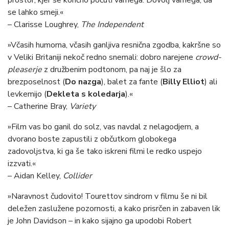
se lahko smeji.«
– Clarisse Loughrey,
The Independent
»Včasih humorna, včasih ganljiva resnična zgodba, kakršne so
v Veliki Britaniji nekoč redno snemali: dobro narejene
crowd-
pleaserje
z družbenim podtonom, pa naj je šlo za
brezposelnost (
Do nazga
), balet za fante (
Billy Elliot
) ali
levkemijo (
Dekleta s koledarja
).«
– Catherine Bray,
Variety
»Film vas bo ganil do solz, vas navdal z nelagodjem, a
dvorano boste zapustili z občutkom globokega
zadovoljstva, ki ga še tako iskreni filmi le redko uspejo
izzvati.«
– Aidan Kelley,
Collider
»Naravnost čudovito! Tourettov sindrom v filmu še ni bil
deležen zaslužene pozornosti, a kako prisrčen in zabaven lik
je John Davidson – in kako sijajno ga upodobi Robert