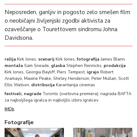
Neposreden, ganljiv in pogosto zelo smešen film
o neobičajni življenjski zgodbi aktivista za
ozaveščanje o Tourettovem sindromu Johna
Davidsona.
režija
Kirk Jones,
scenarij
Kirk Jones,
fotografija
James Blann,
montaža
Sam Sneade,
glasba
Stephen Rennicks,
produkcija
Kirk Jones, Georgia Bayliff, Piers Tempest,
igrajo
Robert
Aramayo, Maxine Peake, Shirley Henderson, Peter Mullan, Scott
Ellis Watson,
distribucija
Karantanija cinemas
festivali, nagrade
Toronto (svetovna premiera); nagrada BAFTA
za najboljšega igralca in najboljšo izbiro igralcev
IMDb
Fotografije