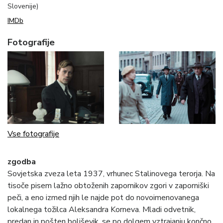
Slovenije)
IMDb
Fotografije
Vse fotografije
zgodba
Sovjetska zveza leta 1937, vrhunec Stalinovega terorja. Na
tisoče pisem lažno obtoženih zapornikov zgori v zaporniški
peči, a eno izmed njih le najde pot do novoimenovanega
lokalnega tožilca Aleksandra Korneva. Mladi odvetnik,
predan in pošten boljševik, se po dolgem vztrajanju končno