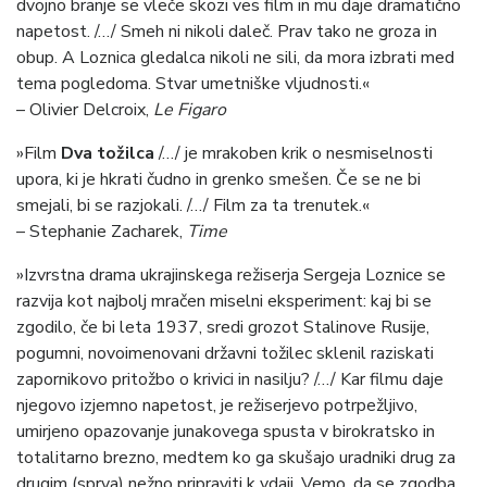
dvojno branje se vleče skozi ves film in mu daje dramatično
napetost. /…/ Smeh ni nikoli daleč. Prav tako ne groza in
obup. A Loznica gledalca nikoli ne sili, da mora izbrati med
tema pogledoma. Stvar umetniške vljudnosti.«
– Olivier Delcroix,
Le Figaro
»Film
Dva tožilca
/…/ je mrakoben krik o nesmiselnosti
upora, ki je hkrati čudno in grenko smešen. Če se ne bi
smejali, bi se razjokali. /…/ Film za ta trenutek.«
– Stephanie Zacharek,
Time
»Izvrstna drama ukrajinskega režiserja Sergeja Loznice se
razvija kot najbolj mračen miselni eksperiment: kaj bi se
zgodilo, če bi leta 1937, sredi grozot Stalinove Rusije,
pogumni, novoimenovani državni tožilec sklenil raziskati
zapornikovo pritožbo o krivici in nasilju? /…/ Kar filmu daje
njegovo izjemno napetost, je režiserjevo potrpežljivo,
umirjeno opazovanje junakovega spusta v birokratsko in
totalitarno brezno, medtem ko ga skušajo uradniki drug za
drugim (sprva) nežno pripraviti k vdaji. Vemo, da se zgodba