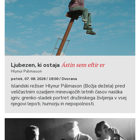
Ástin sem eftir er
Ljubezen, ki ostaja
Hlynur Pálmason
petek, 07. 08. 2026 / 18:00 / Dvorana
Islandski režiser Hlynur Pálmason (Božja dežela) pred
veličastnim ozadjem minevajočih letnih časov naslika
igriv, grenko-sladek portret družinskega življenja v vsej
njegovi lepoti, humorju in nepopolnosti.