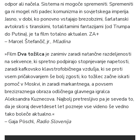
odpor ali načela. Sistema ni mogoče spremeniti. Spremeniti
ga ni mogel niti padec komunizma in sovjetskega imperija.
Jasno, v dobi, ko ponovno vstajajo brezobzirni, šarlatanski
avtokrati s tiranskimi, totalitarnimi fantazijami (od Trumpa
do Putina), je ta film totalno aktualen. ZA+
– Marcel Štefančič, jr.,
Mladina
»Film
Dva tožilca
je zanimiv zaradi natančne razdeljenosti
na sekvence, ki spretno podpirajo stopnjevanje napetosti,
zaradi kafkovsko klavstrofobičnega vzdušja, ki se proti
vsem pričakovanjem še bolj zgosti, ko tožilec začne iskati
pomoč v Moskvi, in zaradi markantnega, a povsem
brezizraznega obraza odličnega glavnega igralca
Aleksandra Kuznecova. Najbolj pretresljivo pa je seveda to,
da je skoraj devetdeset let pozneje vse videno še vedno
tako boleče aktualno.«
– Gaja Pöschl,
Radio Slovenija