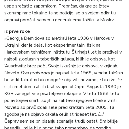
uspe srečati z zapornikom. Prepričan, da gre za žrtev
skorumpirane lokalne tajne policije, se o svojem odkritju
odpravi poročat samemu generalnemu tožilcu v Moskvi …
iz prve roke
»Georgija Demidova so aretirali leta 1938 v Harkovu v
Ukrajini, kjer je delal kot eksperimentalni fizik na
Harkovskem tehničnem inštitutu. Štirinajst let je preživel v
najbolj zloglasnih taboriščih gulaga, ki jih je opisoval kot
‘Auschwitz brez peči’. Svoje izkušnje je opisoval v knjigah.
Novelo
Dva prokurora
je napisal leta 1969, vendar takšnih
besedil takrat ni bilo mogoče objaviti, nevarno je bilo že, če
si jih imel doma ali jih bral svojim bližnjim. Avgusta 1980 je
KGB zasegel vse pisateljeve rokopise. V letu 1988, leto
po avtorjevi smrti, so jih na zahtevo njegove hčerke vrnili.
Novelo so prvič izdali šele pred kratkim, leta 2009. Ta
zgodba je na objavo čakala celih štirideset let. /…/
Čeprav sem se pri pisanju scenarija trudil ostati čim bližje
besedilu, mi je bilo ravno tako pomembno, da zgodbo