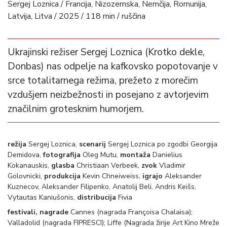
Sergej Loznica / Francija, Nizozemska, Nemčija, Romunija,
Latvija, Litva / 2025 / 118 min / ruščina
Ukrajinski režiser Sergej Loznica (Krotko dekle,
Donbas) nas odpelje na kafkovsko popotovanje v
srce totalitarnega režima, prežeto z morečim
vzdušjem neizbežnosti in posejano z avtorjevim
značilnim grotesknim humorjem.
režija
Sergej Loznica,
scenarij
Sergej Loznica po zgodbi Georgija
Demidova,
fotografija
Oleg Mutu,
montaža
Danielius
Kokanauskis,
glasba
Christiaan Verbeek,
zvok
Vladimir
Golovnicki,
produkcija
Kevin Chneiweiss,
igrajo
Aleksander
Kuznecov, Aleksander Filipenko, Anatolij Beli, Andris Keišs,
Vytautas Kaniušonis,
distribucija
Fivia
festivali, nagrade
Cannes (nagrada Françoisa Chalaisa);
Valladolid (nagrada FIPRESCI); Liffe (Nagrada žirije Art Kino Mreže