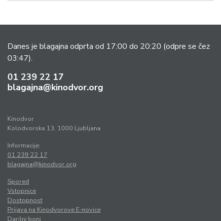
Danes je blagajna odprta od 17:00 do 20:20
(odpre se čez
03:47).
01 239 22 17
blagajna@kinodvor.org
Kinodvor
Kolodvorska 13, 1000 Ljubljana
Informacije:
01 239 22 17
blagajna@kinodvor.org
Spored
Vstopnice
Dostopnost
Prijava na Kinodvorove E-novice
Darilni boni