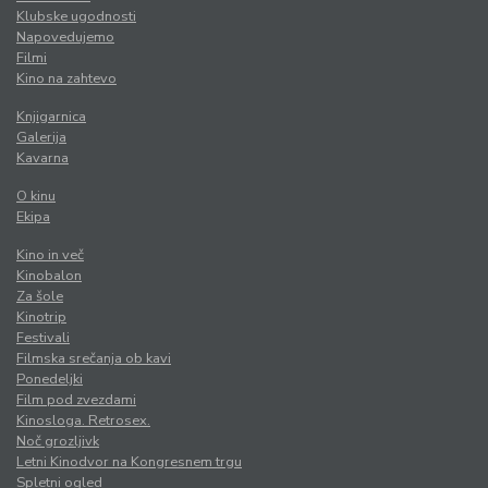
Klubske ugodnosti
Napovedujemo
Filmi
Kino na zahtevo
Knjigarnica
Galerija
Kavarna
O kinu
Ekipa
Kino in več
Kinobalon
Za šole
Kinotrip
Festivali
Filmska srečanja ob kavi
Ponedeljki
Film pod zvezdami
Kinosloga. Retrosex.
Noč grozljivk
Letni Kinodvor na Kongresnem trgu
Spletni ogled