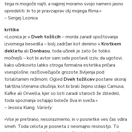
tega ni mogoče najti, a najprej moramo svojo namero jasno
opredeliti. In to je pravzaprav cilj mojega filma.«
– Sergej Loznica
kritike
»Loznica je v
Dveh tožilcih
– morda zaradi spoštovanja
izvornega besedila – bolj zadržan kot denimo v
Krotkem
dekletu
ali
Donbasu
, toda učinek je zato še toliko
močnejši – kot bi avtor sam sebi postavil izziv, da ugotovi,
kako učinkovito lahko stroga formalna estetika pričara
vsesplošne, razčlovečujoče grozote življenja pod
totalitarnim režimom. Ogled
Dveh tožilcev
postane skoraj
taktilna literarna izkušnja, kot bi brali žepno izdajo Camusa,
Kafke ali Orwella, kjer so listi zaradi starosti že zbledeli,
toda spoznanja ostajajo boleče živa in sveža.«
– Jessica Kiang,
Variety
»Vse je pretirano, nesorazmerno, in v posnetke ves čas vdira
smeh. Toda celota je posneta z neomajno resnostjo. To