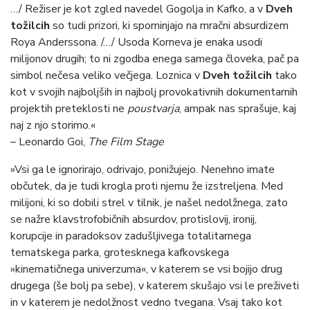
…/ Režiser je kot zgled navedel Gogolja in Kafko, a v
Dveh
tožilcih
so tudi prizori, ki spominjajo na mračni absurdizem
Roya Anderssona. /…/ Usoda Korneva je enaka usodi
milijonov drugih; to ni zgodba enega samega človeka, pač pa
simbol nečesa veliko večjega. Loznica v
Dveh tožilcih
tako
kot v svojih najboljših in najbolj provokativnih dokumentarnih
projektih preteklosti ne
poustvarja
, ampak nas sprašuje, kaj
naj z njo storimo.«
– Leonardo Goi,
The Film Stage
»Vsi ga le ignorirajo, odrivajo, ponižujejo. Nenehno imate
občutek, da je tudi krogla proti njemu že izstreljena. Med
milijoni, ki so dobili strel v tilnik, je našel nedolžnega, zato
se nažre klavstrofobičnih absurdov, protislovij, ironij,
korupcije in paradoksov zadušljivega totalitarnega
tematskega parka, grotesknega kafkovskega
»kinematičnega univerzuma«, v katerem se vsi bojijo drug
drugega (še bolj pa sebe), v katerem skušajo vsi le preživeti
in v katerem je nedolžnost vedno tvegana. Vsaj tako kot