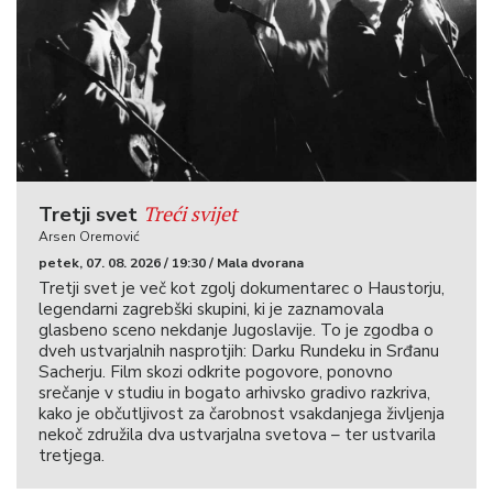
Treći svijet
Tretji svet
Arsen Oremović
petek, 07. 08. 2026 / 19:30 / Mala dvorana
Tretji svet je več kot zgolj dokumentarec o Haustorju,
legendarni zagrebški skupini, ki je zaznamovala
glasbeno sceno nekdanje Jugoslavije. To je zgodba o
dveh ustvarjalnih nasprotjih: Darku Rundeku in Srđanu
Sacherju. Film skozi odkrite pogovore, ponovno
srečanje v studiu in bogato arhivsko gradivo razkriva,
kako je občutljivost za čarobnost vsakdanjega življenja
nekoč združila dva ustvarjalna svetova – ter ustvarila
tretjega.