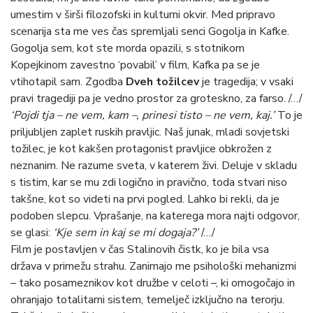
umestim v širši filozofski in kulturni okvir. Med pripravo
scenarija sta me ves čas spremljali senci Gogolja in Kafke.
Gogolja sem, kot ste morda opazili, s stotnikom
Kopejkinom zavestno ‘povabil’ v film, Kafka pa se je
vtihotapil sam. Zgodba
Dveh tožilcev
je tragedija; v vsaki
pravi tragediji pa je vedno prostor za groteskno, za farso. /…/
‘Pojdi tja – ne vem, kam –, prinesi tisto – ne vem, kaj.’
To je
priljubljen zaplet ruskih pravljic. Naš junak, mladi sovjetski
tožilec, je kot kakšen protagonist pravljice obkrožen z
neznanim. Ne razume sveta, v katerem živi. Deluje v skladu
s tistim, kar se mu zdi logično in pravično, toda stvari niso
takšne, kot so videti na prvi pogled. Lahko bi rekli, da je
podoben slepcu. Vprašanje, na katerega mora najti odgovor,
se glasi:
‘Kje sem in kaj se mi dogaja?’
/…/
Film je postavljen v čas Stalinovih čistk, ko je bila vsa
država v primežu strahu. Zanimajo me psihološki mehanizmi
– tako posameznikov kot družbe v celoti –, ki omogočajo in
ohranjajo totalitarni sistem, temelječ izključno na terorju.