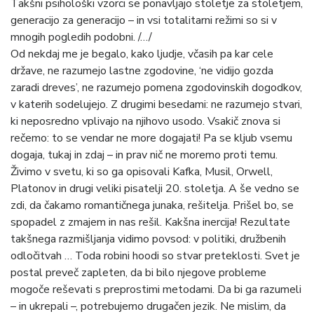
Takšni psihološki vzorci se ponavljajo stoletje za stoletjem,
generacijo za generacijo – in vsi totalitarni režimi so si v
mnogih pogledih podobni. /…/
Od nekdaj me je begalo, kako ljudje, včasih pa kar cele
države, ne razumejo lastne zgodovine, ‘ne vidijo gozda
zaradi dreves’, ne razumejo pomena zgodovinskih dogodkov,
v katerih sodelujejo. Z drugimi besedami: ne razumejo stvari,
ki neposredno vplivajo na njihovo usodo. Vsakič znova si
rečemo: to se vendar ne more dogajati! Pa se kljub vsemu
dogaja, tukaj in zdaj – in prav nič ne moremo proti temu.
Živimo v svetu, ki so ga opisovali Kafka, Musil, Orwell,
Platonov in drugi veliki pisatelji 20. stoletja. A še vedno se
zdi, da čakamo romantičnega junaka, rešitelja. Prišel bo, se
spopadel z zmajem in nas rešil. Kakšna inercija! Rezultate
takšnega razmišljanja vidimo povsod: v politiki, družbenih
odločitvah … Toda robini hoodi so stvar preteklosti. Svet je
postal preveč zapleten, da bi bilo njegove probleme
mogoče reševati s preprostimi metodami. Da bi ga razumeli
– in ukrepali –, potrebujemo drugačen jezik. Ne mislim, da