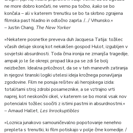
ne more dobro končati, ne vemo pa točno,
kako
se bo
končala – ali v katerem trenutku se bo ta skrbno zgrajena
filmska past hladno in odločno zaprla. /…/ Vrhunsko.«
– Justin Chang,
The New Yorker
»Nekatere posnetke preveva duh Jacquesa Tatija: tožilec
včasih deluje skoraj kot nekakšen gospod Hulot, izgubljen v
sovjetski absurdnosti. Toda črna ironija ne zmanjša tragedije,
ampak jo le še okrepi, propad lika pa se zdi še bolj
neizbežen. Idealna priložnost, da se v teh manevrih zatiranja
in njegovi tiranski logiki utelesi ideja krožnega ponavljanja
zgodovine. Film ne ponuja rešitev ali herojskega izida:
totalitarni stroj zdrobi posameznike, a se vztrajno vrti
naprej, kot neskončni cikel, v katerem se bo moral vsak nov
potencialni tožilec soočiti z istimi pastmi in absurdnostmi.«
– Arnaud Hallet,
Les Inrockuptibles
»Loznica junakovo samouničevalno popotovanje nenehno
prepleta s trenutki, ki film potiskajo v polje črne komedije. /