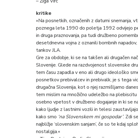
– Žiga Virc
kritike
»Na posnetkih, označenih z datumi snemanja, vt
poznega leta 1990 do poletja 1992 odvijejo pevs
in druga praznovanja, pa tudi družbeno pomembni
desetdnevna vojna z oznanili bombnih napadov,
tankov JLA.
Gre za obdobje, ki se na takšen ali drugačen nači
Slovenije. Glede na razdvojenost slovenske druž
tem času zapadla v eno ali drugo ideološko sme
posnetkov prebivalcev in prebivalk, je s tega vi
drugačna Slovenija, kot o njej razmišljamo danes
tem mislim na množično udeležbo na plebiscitu v
osebno vpetost v družbeno dogajanje in ki se n
kako ljudje z lastnimi vozili in telesi zaustavlja
kako smo
‘na Slovenskem mi gospodar’
. Zdi s
najbližje ‘slovenskim sanjam’, če so te kdaj spl
nostalgija.«