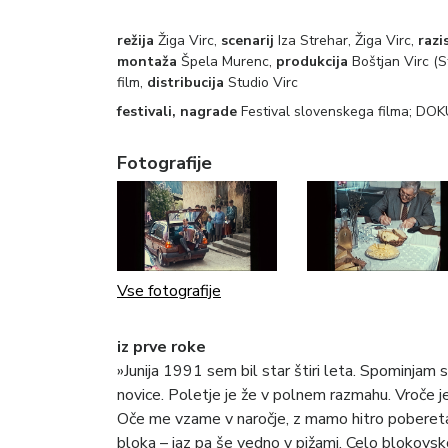
režija
Žiga Virc,
scenarij
Iza Strehar, Žiga Virc,
razi
montaža
Špela Murenc,
produkcija
Boštjan Virc (S
film,
distribucija
Studio Virc
festivali, nagrade
Festival slovenskega filma; DO
Fotografije
Vse fotografije
iz prve roke
»Junija 1991 sem bil star štiri leta. Spominjam 
novice. Poletje je že v polnem razmahu. Vroče je
Oče me vzame v naročje, z mamo hitro pobereta n
bloka – jaz pa še vedno v pižami. Celo blokovsk