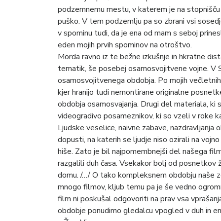
podzemnemu mestu, v katerem je na stopnišču po
puško. V tem podzemlju pa so zbrani vsi sosedje,
v spominu tudi, da je ena od mam s seboj prinesl
eden mojih prvih spominov na otroštvo.
Morda ravno iz te bežne izkušnje in hkratne dis
tematik, še posebej osamosvojitvene vojne. V S
osamosvojitvenega obdobja. Po mojih večletnih i
kjer hranijo tudi nemontirane originalne posnetk
obdobja osamosvajanja. Drugi del materiala, ki sm
videogradivo posameznikov, ki so vzeli v roke k
Ljudske veselice, naivne zabave, nazdravljanja o
dopusti, na katerih se ljudje niso ozirali na vojn
hiše. Zato je bil najpomembnejši del našega film
razgalili duh časa. Vsekakor bolj od posnetkov
domu. /…/ O tako kompleksnem obdobju naše zgo
mnogo filmov, kljub temu pa je še vedno ogromno
film ni poskušal odgovoriti na prav vsa vprašan
obdobje ponudimo gledalcu vpogled v duh in emo