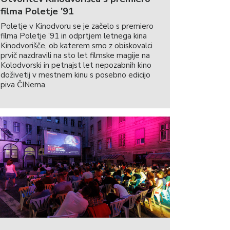
filma Poletje '91
Poletje v Kinodvoru se je začelo s premiero
filma Poletje ’91 in odprtjem letnega kina
Kinodvorišče, ob katerem smo z obiskovalci
prvič nazdravili na sto let filmske magije na
Kolodvorski in petnajst let nepozabnih kino
doživetij v mestnem kinu s posebno edicijo
piva ČINema.