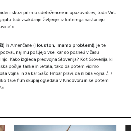
 videni skozi prizmo udeležencev in opazovalcev, toda Virc
ajalo tudi vsakdanje življenje, iz katerega nastanejo
vine’.«
š!
) in Američane (
Houston, imamo problem!
), je te
pozval, naj mu pošljejo vse, kar so posneli v času
jo. Kako izgleda predvojna Slovenija? Kot Slovenija, ki
 vojska pošlje tanke in letala, tako da potem vidimo
la vojna, in za kar Sašo Hribar pravi, da ni bila vojna. /…/
 lahko tale film skupaj ogledala v Kinodvoru in se potem
A«