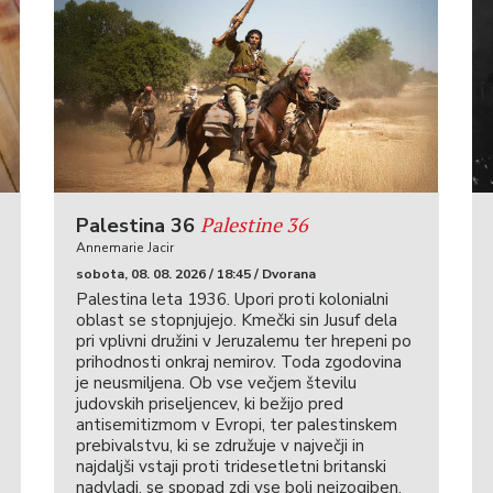
Palestine 36
Palestina 36
Annemarie Jacir
sobota, 08. 08. 2026 / 18:45 / Dvorana
Palestina leta 1936. Upori proti kolonialni
oblast se stopnjujejo. Kmečki sin Jusuf dela
pri vplivni družini v Jeruzalemu ter hrepeni po
prihodnosti onkraj nemirov. Toda zgodovina
je neusmiljena. Ob vse večjem številu
judovskih priseljencev, ki bežijo pred
antisemitizmom v Evropi, ter palestinskem
prebivalstvu, ki se združuje v največji in
najdaljši vstaji proti tridesetletni britanski
nadvladi, se spopad zdi vse bolj neizogiben.