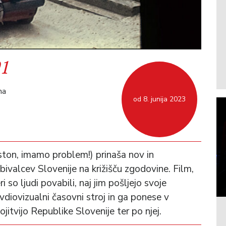
91
na
od 8. junija 2023
ston, imamo problem!) prinaša nov in
ivalcev Slovenije na križišču zgodovine. Film,
 so ljudi povabili, naj jim pošljejo svoje
diovizualni časovni stroj in ga ponese v
tvijo Republike Slovenije ter po njej.