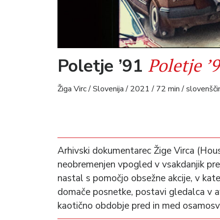
Poletje ’
Poletje ’91
Žiga Virc / Slovenija / 2021 / 72 min / slovenšči
Arhivski dokumentarec Žige Virca (Hou
neobremenjen vpogled v vsakdanjik preb
nastal s pomočjo obsežne akcije, v kateri
domače posnetke, postavi gledalca v av
kaotično obdobje pred in med osamosvoji