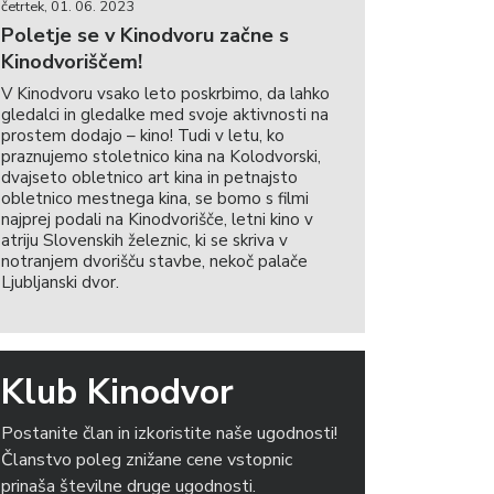
četrtek, 01. 06. 2023
Poletje se v Kinodvoru začne s
Kinodvoriščem!
V Kinodvoru vsako leto poskrbimo, da lahko
gledalci in gledalke med svoje aktivnosti na
prostem dodajo – kino! Tudi v letu, ko
praznujemo stoletnico kina na Kolodvorski,
dvajseto obletnico art kina in petnajsto
obletnico mestnega kina, se bomo s filmi
najprej podali na Kinodvorišče, letni kino v
atriju Slovenskih železnic, ki se skriva v
notranjem dvorišču stavbe, nekoč palače
Ljubljanski dvor.
Klub Kinodvor
Postanite član in izkoristite naše ugodnosti!
Članstvo poleg znižane cene vstopnic
prinaša številne druge ugodnosti.