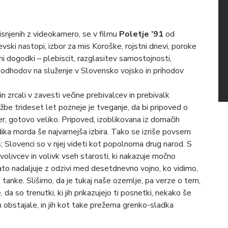
isnjenih z videokamero, se v filmu
Poletje ’91
od
ki nastopi, izbor za mis Koroške, rojstni dnevi, poroke
 dogodki – plebiscit, razglasitev samostojnosti,
 odhodov na služenje v Slovensko vojsko in prihodov
n zrcali v zavesti večine prebivalcev in prebivalk
be trideset let pozneje je tveganje, da bi pripoved o
r, gotovo veliko. Pripoved, izoblikovana iz domačih
dika morda še najvarnejša izbira. Tako se izriše povsem
; Slovenci so v njej videti kot popolnoma drug narod. S
olivcev in volivk vseh starosti, ki nakazuje močno
ato nadaljuje z odzivi med desetdnevno vojno, ko vidimo,
jo tanke. Slišimo, da je tukaj naše ozemlje, pa verze o tem,
e, da so trenutki, ki jih prikazujejo ti posnetki, nekako še
oh obstajale, in jih kot take prežema grenko-sladka