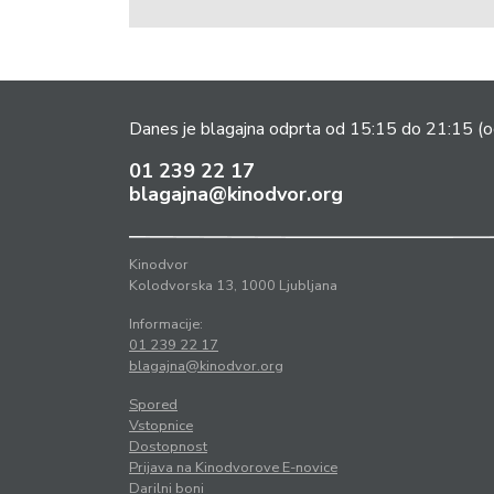
Danes je blagajna odprta od 15:15 do 21:15
(o
01 239 22 17
blagajna@kinodvor.org
Kinodvor
Kolodvorska 13, 1000 Ljubljana
Informacije:
01 239 22 17
blagajna@kinodvor.org
Spored
Vstopnice
Dostopnost
Prijava na Kinodvorove E-novice
Darilni boni