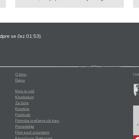
dpre se čez 01:53).
O kinu
Ust
Ekipa
Kino in več
Kinobalon
Za šole
Kinotrip
Festivali
Filmska srečanja ob kavi
Ponedeljki
Film pod zvezdami
Kinosloga. Retrosex.