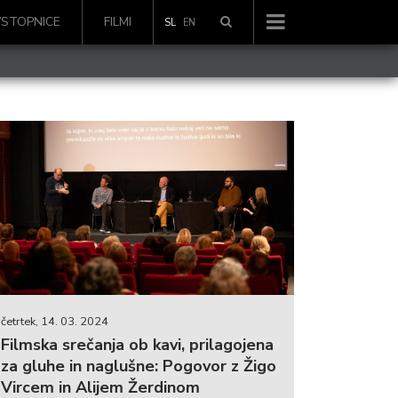
VSTOPNICE
FILMI
SL
EN
četrtek, 14. 03. 2024
Filmska srečanja ob kavi, prilagojena
za gluhe in naglušne: Pogovor z Žigo
Vircem in Alijem Žerdinom