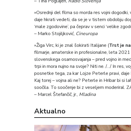
– Tina Poglajen,
Radio Slovenija
»Osrednji del filma so morda res vojni dogodki,
daje hkrati vedeti, da se je v tistem obdobju dog
‘male zgodovine’, pa čeprav v senci ‘velike zgodo
– Marko Stojiljković,
Cineuropa
»Žiga Virc, ki je znal šokirati Italijane (
Trst je na
filmarje, amaterske in profesionalne, leta 2021 
slovenskega osamosvajanja – pred vojno in med n
trpi in mora nujno na svoje? Niti ne. /…/ In res,
posnetke tega, za kar Lojze Peterle pravi, daje bi
Kaj torej – vojna ali ne? Peterle in Hribar bi si
soočila. To soočenje bi z veseljem moderiral. Z
– Marcel Štefančič, jr.,
Mladina
Aktualno