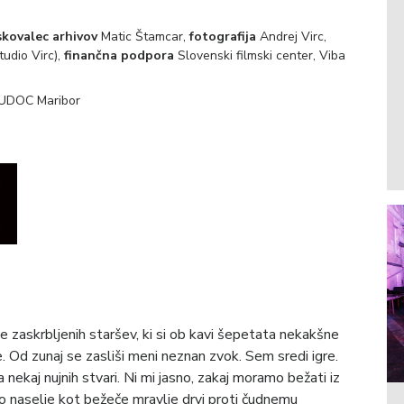
skovalec arhivov
Matic Štamcar,
fotografija
Andrej Virc,
tudio Virc),
finančna podpora
Slovenski filmski center, Viba
KUDOC Maribor
se zaskrbljenih staršev, ki si ob kavi šepetata nekakšne
. Od zunaj se zasliši meni neznan zvok. Sem sredi igre.
ekaj nujnih stvari. Ni mi jasno, zakaj moramo bežati iz
o naselje kot bežeče mravlje drvi proti čudnemu