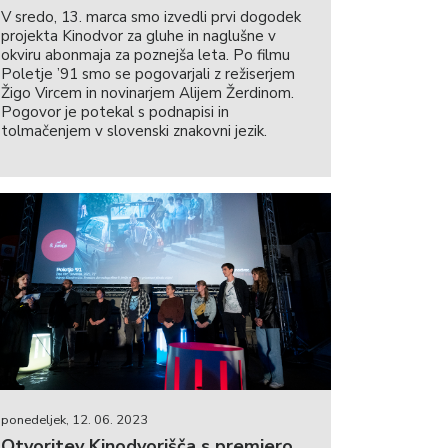
V sredo, 13. marca smo izvedli prvi dogodek
projekta Kinodvor za gluhe in naglušne v
okviru abonmaja za poznejša leta. Po filmu
Poletje ’91 smo se pogovarjali z režiserjem
Žigo Vircem in novinarjem Alijem Žerdinom.
Pogovor je potekal s podnapisi in
tolmačenjem v slovenski znakovni jezik.
ponedeljek, 12. 06. 2023
Otvoritev Kinodvorišča s premiero