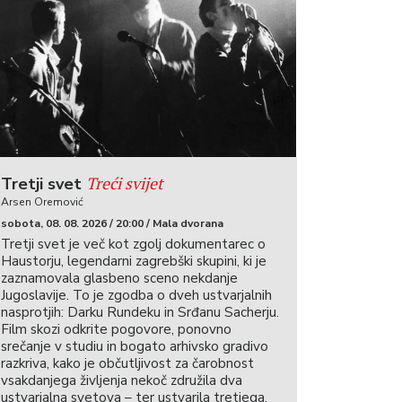
Treći svijet
Tretji svet
Arsen Oremović
sobota, 08. 08. 2026 / 20:00 / Mala dvorana
Tretji svet je več kot zgolj dokumentarec o
Haustorju, legendarni zagrebški skupini, ki je
zaznamovala glasbeno sceno nekdanje
Jugoslavije. To je zgodba o dveh ustvarjalnih
nasprotjih: Darku Rundeku in Srđanu Sacherju.
Film skozi odkrite pogovore, ponovno
srečanje v studiu in bogato arhivsko gradivo
razkriva, kako je občutljivost za čarobnost
vsakdanjega življenja nekoč združila dva
ustvarjalna svetova – ter ustvarila tretjega.