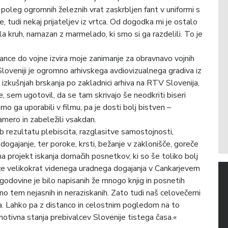
leg ogromnih železnih vrat zaskrbljen fant v uniformi s
 tudi nekaj prijateljev iz vrtca. Od dogodka mi je ostalo
a kruh, namazan z marmelado, ki smo si ga razdelili. To je
tance do vojne izvira moje zanimanje za obravnavo vojnih
loveniji je ogromno arhivskega avdiovizualnega gradiva iz
zkušnjah brskanja po zakladnici arhiva na RTV Slovenija,
e, sem ugotovil, da se tam skrivajo še neodkriti biseri
o ga uporabili v filmu, pa je dosti bolj bistven –
amero in zabeležili vsakdan.
b rezultatu plebiscita, razglasitve samostojnosti,
o dogajanje, ter poroke, krsti, bežanje v zaklonišče, goreče
a projekt iskanja domačih posnetkov, ki so še toliko bolj
 že velikokrat videnega uradnega dogajanja v Cankarjevem
dovine je bilo napisanih že mnogo knjig in posnetih
 tem nejasnih in neraziskanih. Zato tudi naš celovečerni
ja. Lahko pa z distanco in celostnim pogledom na to
tivna stanja prebivalcev Slovenije tistega časa.«