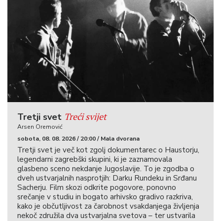
Treći svijet
Tretji svet
Arsen Oremović
sobota, 08. 08. 2026 / 20:00 / Mala dvorana
Tretji svet je več kot zgolj dokumentarec o Haustorju,
legendarni zagrebški skupini, ki je zaznamovala
glasbeno sceno nekdanje Jugoslavije. To je zgodba o
dveh ustvarjalnih nasprotjih: Darku Rundeku in Srđanu
Sacherju. Film skozi odkrite pogovore, ponovno
srečanje v studiu in bogato arhivsko gradivo razkriva,
kako je občutljivost za čarobnost vsakdanjega življenja
nekoč združila dva ustvarjalna svetova – ter ustvarila