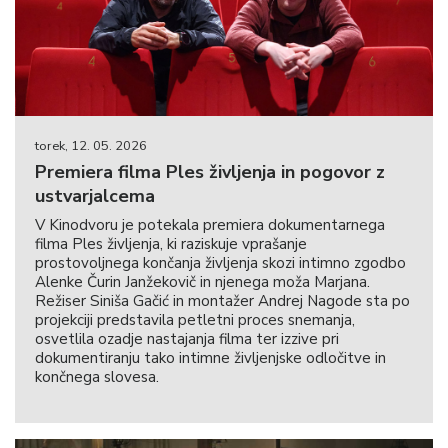
torek, 12. 05. 2026
Premiera filma Ples življenja in pogovor z
ustvarjalcema
V Kinodvoru je potekala premiera dokumentarnega
filma Ples življenja, ki raziskuje vprašanje
prostovoljnega končanja življenja skozi intimno zgodbo
Alenke Čurin Janžekovič in njenega moža Marjana.
Režiser Siniša Gačić in montažer Andrej Nagode sta po
projekciji predstavila petletni proces snemanja,
osvetlila ozadje nastajanja filma ter izzive pri
dokumentiranju tako intimne življenjske odločitve in
končnega slovesa.