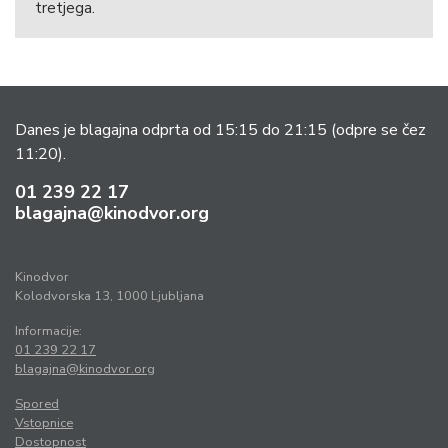
tretjega.
Danes je blagajna odprta od 15:15 do 21:15
(odpre se čez
11:20).
01 239 22 17
blagajna@kinodvor.org
Kinodvor
Kolodvorska 13, 1000 Ljubljana
Informacije:
01 239 22 17
blagajna@kinodvor.org
Spored
Vstopnice
Dostopnost