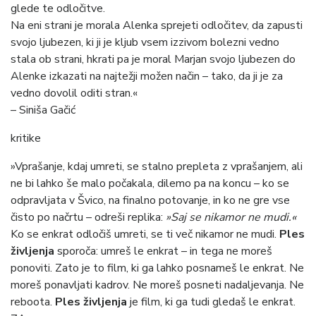
glede te odločitve.
Na eni strani je morala Alenka sprejeti odločitev, da zapusti
svojo ljubezen, ki ji je kljub vsem izzivom bolezni vedno
stala ob strani, hkrati pa je moral Marjan svojo ljubezen do
Alenke izkazati na najtežji možen način – tako, da ji je za
vedno dovolil oditi stran.«
– Siniša Gačić
kritike
»Vprašanje, kdaj umreti, se stalno prepleta z vprašanjem, ali
ne bi lahko še malo počakala, dilemo pa na koncu – ko se
odpravljata v Švico, na finalno potovanje, in ko ne gre vse
čisto po načrtu – odreši replika:
»Saj se nikamor ne mudi.«
Ko se enkrat odločiš umreti, se ti več nikamor ne mudi.
Ples
življenja
sporoča: umreš le enkrat – in tega ne moreš
ponoviti. Zato je to film, ki ga lahko posnameš le enkrat. Ne
moreš ponavljati kadrov. Ne moreš posneti nadaljevanja. Ne
reboota.
Ples življenja
je film, ki ga tudi gledaš le enkrat.