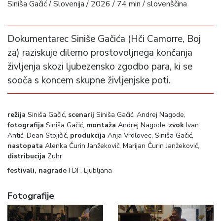
Siniša Gačić / Slovenija / 2026 / 74 min / slovenščina
Dokumentarec Siniše Gačića (Hči Camorre, Boj
za) raziskuje dilemo prostovoljnega končanja
življenja skozi ljubezensko zgodbo para, ki se
sooča s koncem skupne življenjske poti.
režija
Siniša Gačić,
scenarij
Siniša Gačić, Andrej Nagode,
fotografija
Siniša Gačić,
montaža
Andrej Nagode,
zvok
Ivan
Antić, Dean Stojičič,
produkcija
Anja Vrdlovec, Siniša Gačić,
nastopata
Alenka Čurin Janžekovič, Marijan Čurin Janžekovič,
distribucija
Zuhr
festivali, nagrade
FDF, Ljubljana
Fotografije