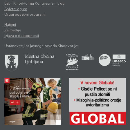
Letni Kinodvor na Kongresnem trgu
Spletni ogled
Drugi posebni programi
Najemi
Za medije
Izjava o dostopnosti
Ustanoviteljica javnega zavoda Kinodvor je: