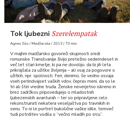
Szerelempatak
Tok ljubezni
Agnes Sós / Madžarska / 2013 / 70 min
V majhni madžarsko govoreči skupnosti sredi
romunske Transilvanije živijo pretežno sedemdeset in
več let stari kmetje, ki pa ne dovolijo, da bi jih leta
prikrajšala za užitke življenja – ali vsaj za pogovore o
užitkih, npr. spolnosti. Feri, denimo, še vedno osvaja
vseh petindvajset vaških vdov, čeprav meni, da so le
tri ali štiri vredne truda. Ženske neverjetno iskreno in
brez zadržkov pripovedujejo o mladostnih
ljubezenskih avanturah – ter so pripravljene celo
rekonstruirati nekatera veseljaštva po travnikih in
senu. To ni le portret bukolične vaške idile, temveč
tudi potrditev vodila o “večno mladih po srcu”.