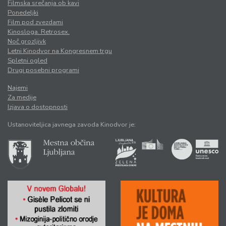
Filmska srečanja ob kavi
Ponedeljki
Film pod zvezdami
Kinosloga. Retrosex.
Noč grozljivk
Letni Kinodvor na Kongresnem trgu
Spletni ogled
Drugi posebni programi
Najemi
Za medije
Izjava o dostopnosti
Ustanoviteljica javnega zavoda Kinodvor je: