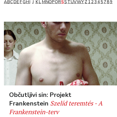
A
B
C
D
E
F
G
H
I
J
K
L
M
N
O
P
Q
R
S
Š
T
U
V
W
Y
Z
1
2
3
4
5
7
8
9
Občutljivi sin: Projekt
Szelíd teremtés - A
Frankenstein
Frankenstein-terv