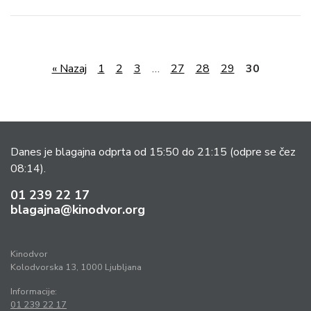
« Nazaj
1
2
3
…
27
28
29
30
Danes je blagajna odprta od 15:50 do 21:15
(odpre se čez
08:14).
01 239 22 17
blagajna@kinodvor.org
Kinodvor
Kolodvorska 13, 1000 Ljubljana
Informacije:
01 239 22 17