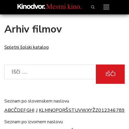
Arhiv filmov
Spletni šolski katalog
IŠČI
Seznam po slovenskem naslovu
A
B
C
Č
D
E
F
G
H
I
J
K
L
M
N
O
P
Q
R
Š
S
T
U
V
W
X
Y
Ž
Z
0
1
2
3
4
6
7
8
9
Seznam po izvornem naslovu