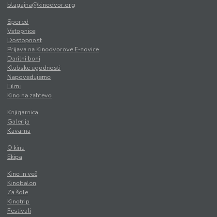
blagajna@kinodvor.org
Spored
Vstopnice
Dostopnost
Prijava na Kinodvorove E-novice
Darilni boni
Klubske ugodnosti
Napovedujemo
Filmi
Kino na zahtevo
Knjigarnica
Galerija
Kavarna
O kinu
Ekipa
Kino in več
Kinobalon
Za šole
Kinotrip
Festivali