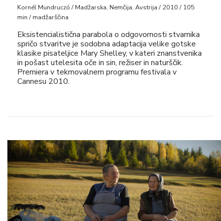
Kornél Mundruczó / Madžarska, Nemčija, Avstrija / 2010 / 105
min / madžarščina
Eksistencialistična parabola o odgovornosti stvarnika
spričo stvaritve je sodobna adaptacija velike gotske
klasike pisateljice Mary Shelley, v kateri znanstvenika
in pošast utelesita oče in sin, režiser in naturščik.
Premiera v tekmovalnem programu festivala v
Cannesu 2010.