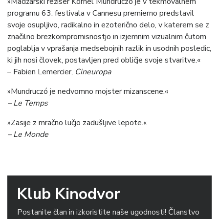
»Madžarski režiser Kornél Mundruczó je v tekmovalnem
programu 63. festivala v Cannesu premierno predstavil
svoje osupljivo, radikalno in ezoterično delo, v katerem se z
značilno brezkompromisnostjo in izjemnim vizualnim čutom
poglablja v vprašanja medsebojnih razlik in usodnih posledic,
ki jih nosi človek, postavljen pred obličje svoje stvaritve.«
– Fabien Lemercier,
Cineuropa
»Mundruczó je nedvomno mojster mizanscene.«
– Le Temps
»Zasije z mračno lučjo zadušljive lepote.«
– Le Monde
Klub Kinodvor
Postanite član in izkoristite naše ugodnosti! Članstvo