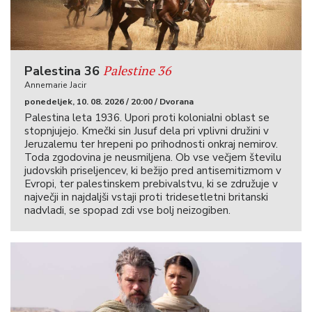
Palestine 36
Palestina 36
Annemarie Jacir
ponedeljek, 10. 08. 2026 / 20:00 / Dvorana
Palestina leta 1936. Upori proti kolonialni oblast se
stopnjujejo. Kmečki sin Jusuf dela pri vplivni družini v
Jeruzalemu ter hrepeni po prihodnosti onkraj nemirov.
Toda zgodovina je neusmiljena. Ob vse večjem številu
judovskih priseljencev, ki bežijo pred antisemitizmom v
Evropi, ter palestinskem prebivalstvu, ki se združuje v
največji in najdaljši vstaji proti tridesetletni britanski
nadvladi, se spopad zdi vse bolj neizogiben.