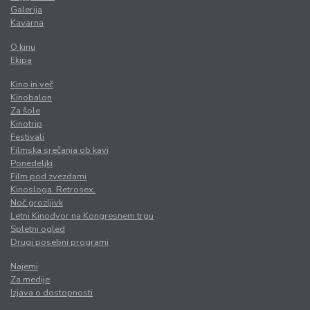
Galerija
Kavarna
O kinu
Ekipa
Kino in več
Kinobalon
Za šole
Kinotrip
Festivali
Filmska srečanja ob kavi
Ponedeljki
Film pod zvezdami
Kinosloga. Retrosex.
Noč grozljivk
Letni Kinodvor na Kongresnem trgu
Spletni ogled
Drugi posebni programi
Najemi
Za medije
Izjava o dostopnosti