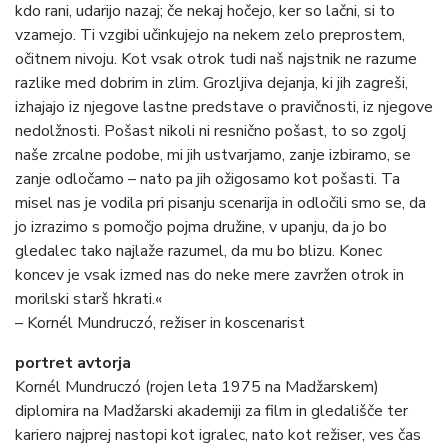
kdo rani, udarijo nazaj; če nekaj hočejo, ker so lačni, si to
vzamejo. Ti vzgibi učinkujejo na nekem zelo preprostem,
očitnem nivoju. Kot vsak otrok tudi naš najstnik ne razume
razlike med dobrim in zlim. Grozljiva dejanja, ki jih zagreši,
izhajajo iz njegove lastne predstave o pravičnosti, iz njegove
nedolžnosti. Pošast nikoli ni resnično pošast, to so zgolj
naše zrcalne podobe, mi jih ustvarjamo, zanje izbiramo, se
zanje odločamo – nato pa jih ožigosamo kot pošasti. Ta
misel nas je vodila pri pisanju scenarija in odločili smo se, da
jo izrazimo s pomočjo pojma družine, v upanju, da jo bo
gledalec tako najlaže razumel, da mu bo blizu. Konec
koncev je vsak izmed nas do neke mere zavržen otrok in
morilski starš hkrati.«
– Kornél Mundruczó, režiser in koscenarist
portret avtorja
Kornél Mundruczó (rojen leta 1975 na Madžarskem)
diplomira na Madžarski akademiji za film in gledališče ter
kariero najprej nastopi kot igralec, nato kot režiser, ves čas