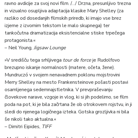
ravno avdicije za svoj novi film. /…/ Drzna, presunljivo trezna
in vizualno osupljiva adaptacija klasike Mary Shelley (za
razliko od dosedanjih filmskih priredb, ki imajo vse brez
izjeme z izvornim tekstom le malo skupnega) ter
tankočutna dramatizacija eksistencialne stiske trpečega
protagonista.«
– Neil Young,
Jigsaw Lounge
»V središču tega srhljivega
tour de force
je Rudolfovo
brezupno iskanje normalnosti (matere, očeta, žene).
Mundruczó v svojem nenavadnem poklonu mojstrovini
Merry Shelley na mesto Frankensteinove pošasti postavi
osamljenega sedemnajstletnika. V prevpraševanju
človekove narave, vzgoje in vlog, ki si jih podelimo, se film
poda na pot, ki je bila začrtana že ob otrokovem rojstvu, in ji
sledi do njenega logičnega izteka. Gotska grozljivka ni bila
še nikoli tako aktualna.«
– Dimitri Eipides,
TIFF