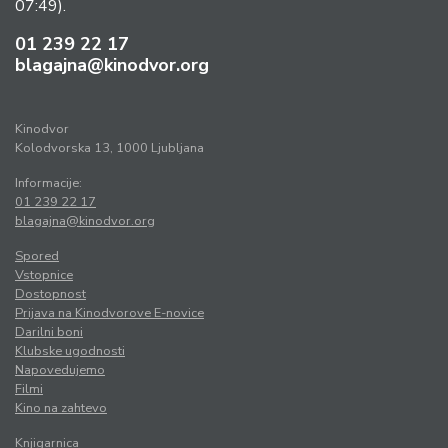
07:49).
01 239 22 17
blagajna@kinodvor.org
Kinodvor
Kolodvorska 13, 1000 Ljubljana
Informacije:
01 239 22 17
blagajna@kinodvor.org
Spored
Vstopnice
Dostopnost
Prijava na Kinodvorove E-novice
Darilni boni
Klubske ugodnosti
Napovedujemo
Filmi
Kino na zahtevo
Knjigarnica