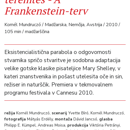
Frankenstein-terv
Kornél Mundruczó / Madžarska, Nemčija, Avstrija / 2010 /
105 min / madžarščina
Eksistencialistična parabola o odgovornosti
stvarnika spričo stvaritve je sodobna adaptacija
velike gotske klasike pisateljice Mary Shelley, v
kateri znanstvenika in pošast utelesita oče in sin,
režiser in naturščik. Premiera v tekmovalnem
programu festivala v Cannesu 2010.
režija
Kornél Mundruczó,
scenarij
Yvette Bíró, Kornél Mundruczó,
fotografija
Mátyás Erdély,
montaža
Dávid Jancsó,
glasba
Philipp E. Kümpel, Andreas Moisa,
produkcija
Viktória Petrányi,