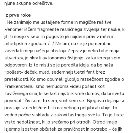
njune skupne odrešitve.
iz prve roke
»Ne zanimajo me ustaljene forme in magične rešitve.
Venomer iščem fragmente resničnega življenja ter nauke, ki
jih ti nosijo v sebi. In pogosto jih najdem prav v mitih in
arhetipskih zgodbah. /…/ Mislim, da se je pomembno
zavedati meja našega obstoja: čeprav je neko bitje moja
stvaritev, je hkrati avtonomno življenje, za katerega sem
odgovoren. Iz te misli se je porodila ideja, da bo naša
»pošast« deček, mlad, sedemnajstletni fant brez
preteklosti. Ko smo doumeli globljo razsežnost zgodbe o
Frankensteinu, smo nemudoma videli pošast kot
zavrženega sina, ki se kot najstnik vrne domov, da bi svetu
povedal: ‘Živ sem, tu sem, vrnil sem se.’ Njegova dejanja se
porajajo iz nedolžnosti, in naj nekoga poljubi ali ubije, to
vedno počne v skladu z zakoni lastnega sveta. To je tiste
vrste nedolžnost, ki jo srečamo pri otrocih. Otroci imajo
izjemno izostren občutek za pravičnost in potrebo – če jih