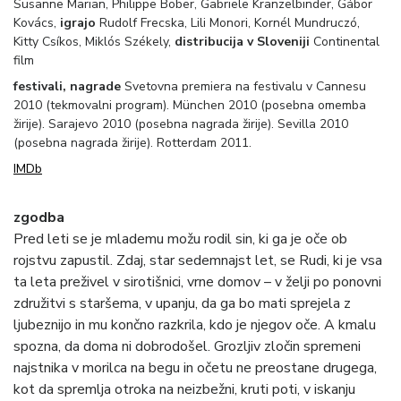
Susanne Marian, Philippe Bober, Gabriele Kranzelbinder, Gábor
Kovács,
igrajo
Rudolf Frecska, Lili Monori, Kornél Mundruczó,
Kitty Csíkos, Miklós Székely,
distribucija v Sloveniji
Continental
film
festivali, nagrade
Svetovna premiera na festivalu v Cannesu
2010 (tekmovalni program). München 2010 (posebna omemba
žirije). Sarajevo 2010 (posebna nagrada žirije). Sevilla 2010
(posebna nagrada žirije). Rotterdam 2011.
IMDb
zgodba
Pred leti se je mlademu možu rodil sin, ki ga je oče ob
rojstvu zapustil. Zdaj, star sedemnajst let, se Rudi, ki je vsa
ta leta preživel v sirotišnici, vrne domov – v želji po ponovni
združitvi s staršema, v upanju, da ga bo mati sprejela z
ljubeznijo in mu končno razkrila, kdo je njegov oče. A kmalu
spozna, da doma ni dobrodošel. Grozljiv zločin spremeni
najstnika v morilca na begu in očetu ne preostane drugega,
kot da spremlja otroka na neizbežni, kruti poti, v iskanju