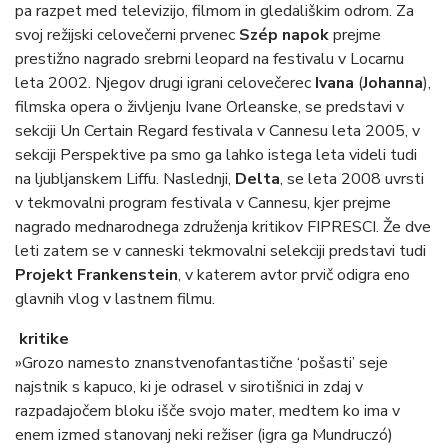
pa razpet med televizijo, filmom in gledališkim odrom. Za
svoj režijski celovečerni prvenec
Szép napok
prejme
prestižno nagrado srebrni leopard na festivalu v Locarnu
leta 2002. Njegov drugi igrani celovečerec
Ivana
(
Johanna
),
filmska opera o življenju Ivane Orleanske, se predstavi v
sekciji Un Certain Regard festivala v Cannesu leta 2005, v
sekciji Perspektive pa smo ga lahko istega leta videli tudi
na ljubljanskem Liffu. Naslednji,
Delta
,
se leta 2008 uvrsti
v tekmovalni program
festivala v Cannesu, kjer prejme
nagrado mednarodnega združenja kritikov FIPRESCI. Že dve
leti zatem se v canneski tekmovalni selekciji predstavi tudi
Projekt
Frankenstein
, v katerem avtor
prvič odigra eno
glavnih vlog v lastnem filmu.
kritike
»Grozo namesto znanstvenofantastične ‘pošasti’ seje
najstnik s kapuco, ki je odrasel v sirotišnici in zdaj v
razpadajočem bloku išče svojo mater, medtem ko ima v
enem izmed stanovanj neki režiser (igra ga Mundruczó)