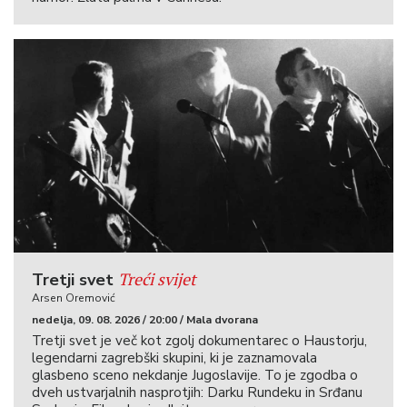
Treći svijet
Tretji svet
Arsen Oremović
nedelja, 09. 08. 2026 / 20:00 / Mala dvorana
Tretji svet je več kot zgolj dokumentarec o Haustorju,
legendarni zagrebški skupini, ki je zaznamovala
glasbeno sceno nekdanje Jugoslavije. To je zgodba o
dveh ustvarjalnih nasprotjih: Darku Rundeku in Srđanu