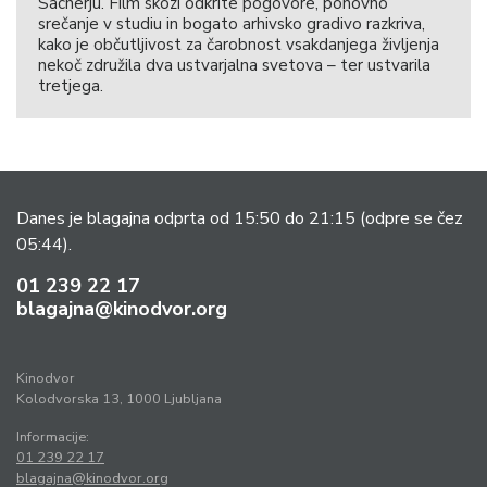
Sacherju. Film skozi odkrite pogovore, ponovno
srečanje v studiu in bogato arhivsko gradivo razkriva,
kako je občutljivost za čarobnost vsakdanjega življenja
nekoč združila dva ustvarjalna svetova – ter ustvarila
tretjega.
Danes je blagajna odprta od 15:50 do 21:15
(odpre se čez
05:44).
01 239 22 17
blagajna@kinodvor.org
Kinodvor
Kolodvorska 13, 1000 Ljubljana
Informacije:
01 239 22 17
blagajna@kinodvor.org