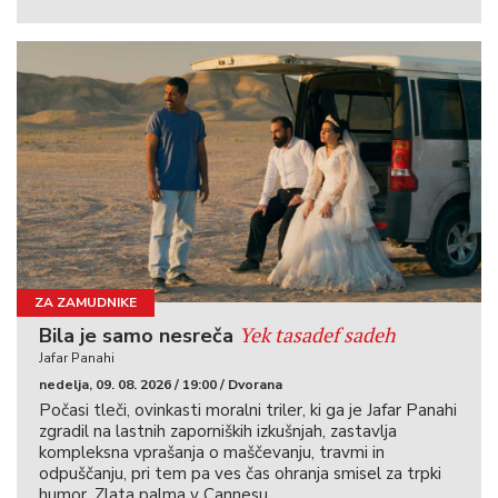
ZA ZAMUDNIKE
Yek tasadef sadeh
Bila je samo nesreča
Jafar Panahi
nedelja, 09. 08. 2026 / 19:00 / Dvorana
Počasi tleči, ovinkasti moralni triler, ki ga je Jafar Panahi
zgradil na lastnih zaporniških izkušnjah, zastavlja
kompleksna vprašanja o maščevanju, travmi in
odpuščanju, pri tem pa ves čas ohranja smisel za trpki
humor. Zlata palma v Cannesu.