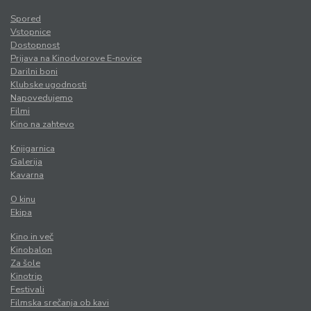
Spored
Vstopnice
Dostopnost
Prijava na Kinodvorove E-novice
Darilni boni
Klubske ugodnosti
Napovedujemo
Filmi
Kino na zahtevo
Knjigarnica
Galerija
Kavarna
O kinu
Ekipa
Kino in več
Kinobalon
Za šole
Kinotrip
Festivali
Filmska srečanja ob kavi