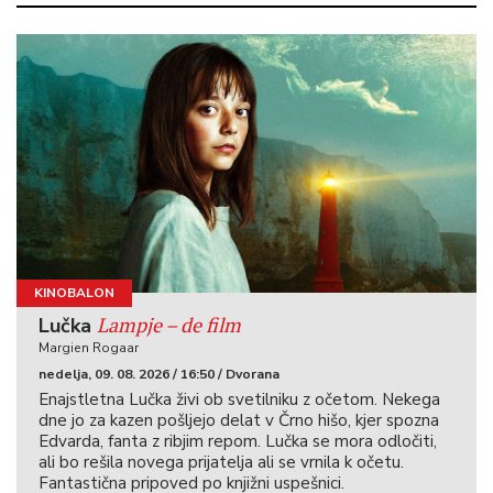
KINOBALON
Lampje – de film
Lučka
Margien Rogaar
nedelja, 09. 08. 2026 / 16:50 / Dvorana
Enajstletna Lučka živi ob svetilniku z očetom. Nekega
dne jo za kazen pošljejo delat v Črno hišo, kjer spozna
Edvarda, fanta z ribjim repom. Lučka se mora odločiti,
ali bo rešila novega prijatelja ali se vrnila k očetu.
Fantastična pripoved po knjižni uspešnici.