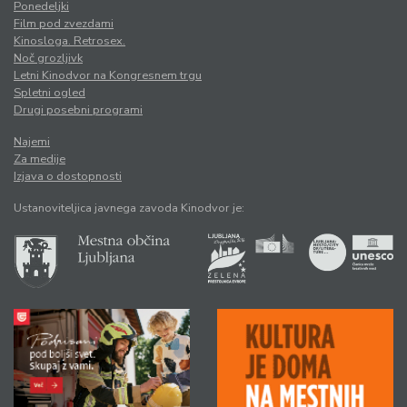
Ponedeljki
Film pod zvezdami
Kinosloga. Retrosex.
Noč grozljivk
Letni Kinodvor na Kongresnem trgu
Spletni ogled
Drugi posebni programi
Najemi
Za medije
Izjava o dostopnosti
Ustanoviteljica javnega zavoda Kinodvor je: