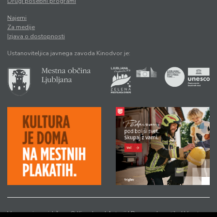
Drugi posebni programi
Najemi
Za medije
Izjava o dostopnosti
Ustanoviteljica javnega zavoda Kinodvor je:
Vse pravice pridržane © Kinodvor |
Avtorji
|
Pravno obvestilo
|
Varstvo