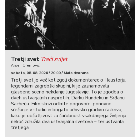
Treći svijet
Tretji svet
Arsen Oremović
sobota, 08. 08. 2026 / 20:00 / Mala dvorana
Tretji svet je več kot zgolj dokumentarec o Haustorju,
legendarni zagrebški skupini, ki je zaznamovala
glasbeno sceno nekdanje Jugoslavije. To je zgodba o
dveh ustvarjalnih nasprotjih: Darku Rundeku in Srđanu
Sacherju. Film skozi odkrite pogovore, ponovno
srečanje v studiu in bogato arhivsko gradivo razkriva,
kako je občutljivost za čarobnost vsakdanjega življenja
nekoč združila dva ustvarjalna svetova – ter ustvarila
tretjega.