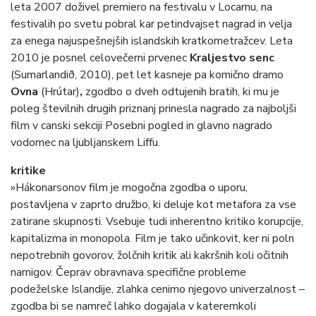
leta 2007 doživel premiero na festivalu v Locarnu, na
festivalih po svetu pobral kar petindvajset nagrad in velja
za enega najuspešnejših islandskih kratkometražcev. Leta
2010 je posnel celovečerni prvenec
Kraljestvo senc
(Sumarlandið, 2010), pet let kasneje pa komično dramo
Ovna
(Hrútar)
,
zgodbo o dveh odtujenih bratih, ki mu je
poleg številnih drugih priznanj prinesla nagrado za najboljši
film v canski sekciji Posebni pogled in glavno nagrado
vodomec na ljubljanskem Liffu.
kritike
»Hákonarsonov film je mogočna zgodba o uporu,
postavljena v zaprto družbo, ki deluje kot metafora za vse
zatirane skupnosti. Vsebuje tudi inherentno kritiko korupcije,
kapitalizma in monopola. Film je tako učinkovit, ker ni poln
nepotrebnih govorov, žolčnih kritik ali kakršnih koli očitnih
namigov. Čeprav obravnava specifične probleme
podeželske Islandije, zlahka cenimo njegovo univerzalnost –
zgodba bi se namreč lahko dogajala v kateremkoli