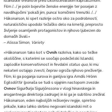
islandske vrednote pred izkoriščevalskim kapitalizmom.
Film /…/ je poln bojevite ženske energije ter posejan z
navdihujočimi ‘pokaži jim, punca’ komičnimi trenutki. /…/
Hákonarson, ki spet razkrije ostro oko za podrobnosti,
naturalistično upodobi težaško delo na kmetiji, preprosto
življenje osamljenih protagonistov in njihovo ljubezen do
domačih živali.«
– Alissa Simon,
Variety
»Hákonarson tako kot v
Ovnih
razkriva, kako so težke
okoliščine, s katerimi se soočajo podeželski Islandci,
zaplodile konservativnost in fevdalni
status quo
, ki mu
nekateri ostajajo zvesti, čeprav ogroža njihovo preživetje.
Film, ki ga poganja surova in ganljiva igra Arndís Hrönn
Egilsdóttir (ponaša se tudi s sijajnim nastopom zvezde
Ovnov
Sigurðurja Sigurjónssona v vlogi hinavskega in
arogantnega direktorja zadruge) in ki ga je subtilno zrežiral
Hákonarson, eden najboljših režiserjev regije, spretno
prikaže, kako lahko skrbno negovani islandski mit o