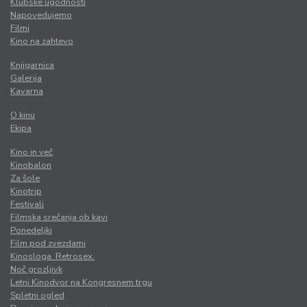
Klubske ugodnosti
Napovedujemo
Filmi
Kino na zahtevo
Knjigarnica
Galerija
Kavarna
O kinu
Ekipa
Kino in več
Kinobalon
Za šole
Kinotrip
Festivali
Filmska srečanja ob kavi
Ponedeljki
Film pod zvezdami
Kinosloga. Retrosex.
Noč grozljivk
Letni Kinodvor na Kongresnem trgu
Spletni ogled