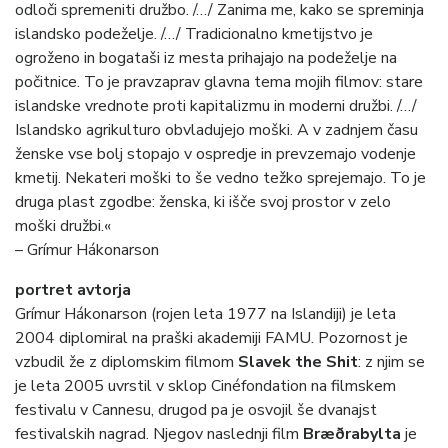
odloči spremeniti družbo. /…/ Zanima me, kako se spreminja
islandsko podeželje. /…/ Tradicionalno kmetijstvo je
ogroženo in bogataši iz mesta prihajajo na podeželje na
počitnice. To je pravzaprav glavna tema mojih filmov: stare
islandske vrednote proti kapitalizmu in moderni družbi. /…/
Islandsko agrikulturo obvladujejo moški. A v zadnjem času
ženske vse bolj stopajo v ospredje in prevzemajo vodenje
kmetij. Nekateri moški to še vedno težko sprejemajo. To je
druga plast zgodbe: ženska, ki išče svoj prostor v zelo
moški družbi.«
– Grímur Hákonarson
portret avtorja
Grímur Hákonarson (rojen leta 1977 na Islandiji) je leta
2004 diplomiral na praški akademiji FAMU. Pozornost je
vzbudil že z diplomskim filmom
Slavek the Shit
: z njim se
je leta 2005 uvrstil v sklop Cinéfondation na filmskem
festivalu v Cannesu, drugod pa je osvojil še dvanajst
festivalskih nagrad. Njegov naslednji film
Bræðrabylta
je