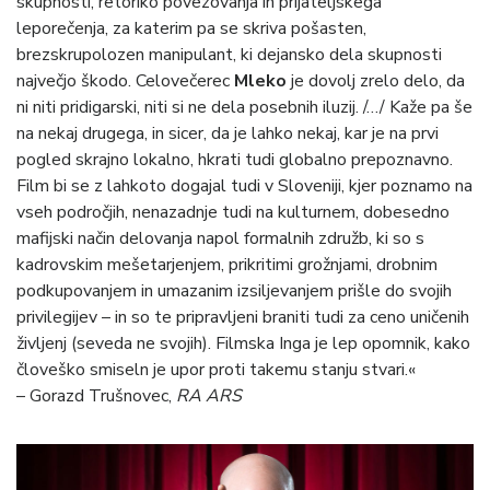
skupnosti, retoriko povezovanja in prijateljskega
leporečenja, za katerim pa se skriva pošasten,
brezskrupolozen manipulant, ki dejansko dela skupnosti
največjo škodo. Celovečerec
Mleko
je dovolj zrelo delo, da
ni niti pridigarski, niti si ne dela posebnih iluzij. /…/ Kaže pa še
na nekaj drugega, in sicer, da je lahko nekaj, kar je na prvi
pogled skrajno lokalno, hkrati tudi globalno prepoznavno.
Film bi se z lahkoto dogajal tudi v Sloveniji, kjer poznamo na
vseh področjih, nenazadnje tudi na kulturnem, dobesedno
mafijski način delovanja napol formalnih združb, ki so s
kadrovskim mešetarjenjem, prikritimi grožnjami, drobnim
podkupovanjem in umazanim izsiljevanjem prišle do svojih
privilegijev – in so te pripravljeni braniti tudi za ceno uničenih
življenj (seveda ne svojih). Filmska Inga je lep opomnik, kako
človeško smiseln je upor proti takemu stanju stvari.«
– Gorazd Trušnovec,
RA ARS