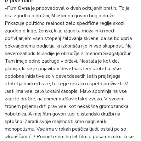
iz prve roke
»Film
Ovna
je pripovedoval o dveh odtujenih bratih. To je
bila zgodba o družini,
Mleko
pa govori bolj o družbi.
Prikazuje politično realnost zelo specifične regije skozi
zgodbo o Inge, ženski, ki je izgubila moža in ki med
doživljanjem vseh stopenj žalovanja sklene, da se bo uprla
pokvarjenemu podjetju, ki izkorišča njo in vso skupnost. Na
severozahodu Islandije je območje z imenom Skagafjörður.
Tam imajo edino zadrugo v državi. Nastala je kot del
gibanja, ki se je pojavilo v devetnajstem stoletju. Vse
podobne iniciative so v devetdesetih letih prejšnjega
stoletja bankrotirale, le tej je nekako uspelo preživeti. V
lasti ima vse, celo lokalni časopis. Malo spominja na vse
zaprte družbe, na primer na Sovjetsko zvezo. V svojem
trdnem prijemu drži prav vse, kot nekakšna gromozanska
hobotnica. A moj film govori tudi o islandski družbi na
splošno. Zaradi svoje majhnosti smo nagnjeni k
monopolizmu. Vse ima v rokah peščica ljudi, ostali pa so
izkoriščani. /…/ Posneti sem hotel film o posamezniku, ki se