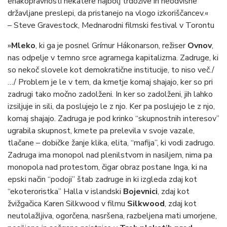
enakopravnosti nekatere najbolj trdožive in neodvisne
državljane preslepi, da pristanejo na vlogo izkoriščancev.«
– Steve Gravestock, Mednarodni filmski festival v Torontu
»
Mleko
, ki ga je posnel Grímur Hákonarson, režiser
Ovnov
,
nas odpelje v temno srce agrarnega kapitalizma. Zadruge, ki
so nekoč slovele kot demokratične institucije, to niso več./
…/ Problem je le v tem, da kmetje komaj shajajo, ker so pri
zadrugi tako močno zadolženi. In ker so zadolženi, jih lahko
izsiljuje in sili, da poslujejo le z njo. Ker pa poslujejo le z njo,
komaj shajajo. Zadruga je pod krinko “skupnostnih interesov”
ugrabila skupnost, kmete pa prelevila v svoje vazale,
tlačane – dobičke žanje klika, elita, “mafija”, ki vodi zadrugo.
Zadruga ima monopol nad plenilstvom in nasiljem, nima pa
monopola nad protestom, čigar obraz postane Inga, ki na
epski način “podoji” štab zadruge in ki izgleda zdaj kot
“ekoteroristka” Halla v islandski
Bojevnici
, zdaj kot
žvižgačica Karen Silkwood v filmu
Silkwood
, zdaj kot
neutolažljiva, ogorčena, nasršena, razbeljena mati umorjene,