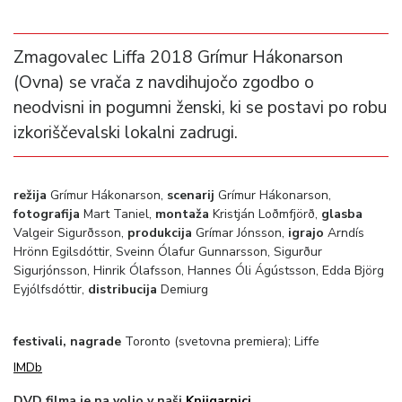
Zmagovalec Liffa 2018 Grímur Hákonarson
(Ovna) se vrača z navdihujočo zgodbo o
neodvisni in pogumni ženski, ki se postavi po robu
izkoriščevalski lokalni zadrugi.
režija
Grímur Hákonarson,
scenarij
Grímur Hákonarson,
fotografija
Mart Taniel,
montaža
Kristján Loðmfjörð,
glasba
Valgeir Sigurðsson,
produkcija
Grímar Jónsson,
igrajo
Arndís
Hrönn Egilsdóttir, Sveinn Ólafur Gunnarsson, Sigurður
Sigurjónsson, Hinrik Ólafsson, Hannes Óli Ágústsson, Edda Björg
Eyjólfsdóttir,
distribucija
Demiurg
festivali, nagrade
Toronto (svetovna premiera); Liffe
IMDb
DVD filma je na voljo v naši
Knjigarnici
.