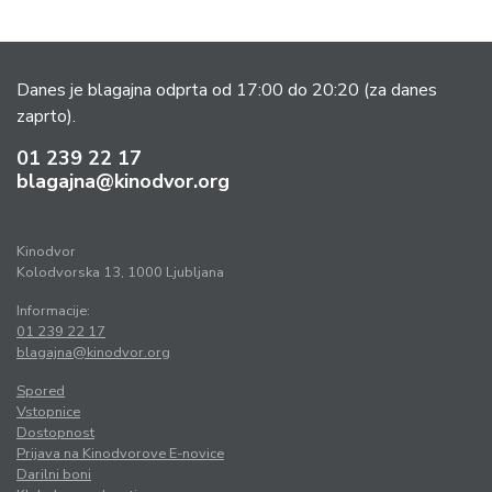
Danes je blagajna odprta od 17:00 do 20:20
(za danes
zaprto).
01 239 22 17
blagajna@kinodvor.org
Kinodvor
Kolodvorska 13, 1000 Ljubljana
Informacije:
01 239 22 17
blagajna@kinodvor.org
Spored
Vstopnice
Dostopnost
Prijava na Kinodvorove E-novice
Darilni boni