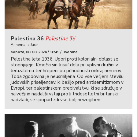
Palestine 36
Palestina 36
Annemarie Jacir
sobota, 08. 08. 2026 / 18:45 / Dvorana
Palestina leta 1936. Upori proti kolonialni oblast se
stopnjujejo. Kmečki sin Jusuf dela pri vplivni družini v
Jeruzalemu ter hrepeni po prihodnosti onkraj nemirov.
Toda zgodovina je neusmiljena. Ob vse večjem številu
judovskih priseljencev, ki bežijo pred antisemitizmom v
Evropi, ter palestinskem prebivalstvu, ki se združuje v
največji in najdaljši vstaji proti tridesetletni britanski
nadvladi, se spopad zdi vse bolj neizogiben.