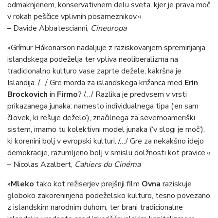
odmaknjenem, konservativnem delu sveta, kjer je prava moč
v rokah peščice vplivnih posameznikov.«
– Davide Abbatescianni,
Cineuropa
»Grímur Hákonarson nadaljuje z raziskovanjem spreminjanja
islandskega podeželja ter vpliva neoliberalizma na
tradicionalno kulturo vase zaprte dežele, kakršna je
Islandija. /…/ Gre morda za islandskega križanca med
Erin
Brockovich
in
Firmo
? /…/ Razlika je predvsem v vrsti
prikazanega junaka: namesto individualnega tipa (‘en sam
človek, ki rešuje deželo’), značilnega za severnoameriški
sistem, imamo tu kolektivni model junaka (‘v slogi je moč’),
ki korenini bolj v evropski kulturi. /…/ Gre za nekakšno idejo
demokracije, razumljeno bolj v smislu dolžnosti kot pravice.«
– Nicolas Azalbert,
Cahiers du Cinéma
»
Mleko
tako kot režiserjev prejšnji film
Ovna
raziskuje
globoko zakoreninjeno podeželsko kulturo, tesno povezano
z islandskim narodnim duhom, ter brani tradicionalne