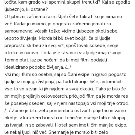
ločita, kam gredo vsi spomini, skupni trenutki? Kaj se zgodi z
ljubeznijo, ki ostane?
O ljubezni začnemo razmišljati šele takrat, ko je nimamo
več. Kadar jo imamo, jo pogosto začnemo jemati za
samoumevno; včasih težko vidimo ljubezen okoli sebe,
lepoto življenja. Morda bi bil svet boljši, če bi ljudje
preprosto skrbeli za svoj vrt, spoštovali sosede, svoje
otroke in naravo. Toda vse stvari in vsi ljudje imajo svojo
temno plat, jaz pa nočem, da bi moji filmi podajali
idealizirano podobo življenja. /…/
Vsi moji filmi so osebni, saj so člani ekipe in igralci pogosto
ljudje iz mojega življenja, pa tudi lokacije, hiše, avtomobili …
vse to so stvari, ki jih najdem v svoji okolici. Tako je bilo že
pri mojih prejšnjih celovečercih, pričujoči film pa je morda res
še posebej oseben, saj v njem nastopajo vsi moji trije otroci.
/…/ Zame je bilo zelo pomembno ustvariti prijetno in varno
okolje, v katerem bi igralci in tehnično osebje lahko skupaj
ustvarjali in se zabavali. Hotel sem imeti čim manjšo ekipo,
le nekaj ljudi, nič več. Snemanje je moralo biti zelo