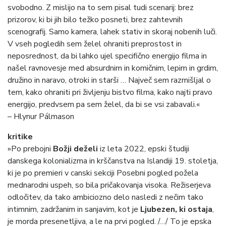
svobodno. Z mislijo na to sem pisal tudi scenarij: brez
prizorov, ki bi jih bilo težko posneti, brez zahtevnih
scenografij. Samo kamera, lahek stativ in skoraj nobenih luči.
V vseh pogledih sem želel ohraniti preprostost in
neposrednost, da bi lahko ujel specifično energijo filma in
našel ravnovesje med absurdnim in komičnim, lepim in grdim,
družino in naravo, otroki in starši … Največ sem razmišljal o
tem, kako ohraniti pri življenju bistvo filma, kako najti pravo
energijo, predvsem pa sem želel, da bi se vsi zabavali.«
– Hlynur Pálmason
kritike
»Po prebojni
Božji deželi
iz leta 2022, epski študiji
danskega kolonializma in krščanstva na Islandiji 19. stoletja,
ki je po premieri v canski sekciji Posebni pogled požela
mednarodni uspeh, so bila pričakovanja visoka. Režiserjeva
odločitev, da tako ambiciozno delo nasledi z nečim tako
intimnim, zadržanim in sanjavim, kot je
Ljubezen, ki ostaja
,
je morda presenetljiva, a le na prvi pogled. /…/ To je epska