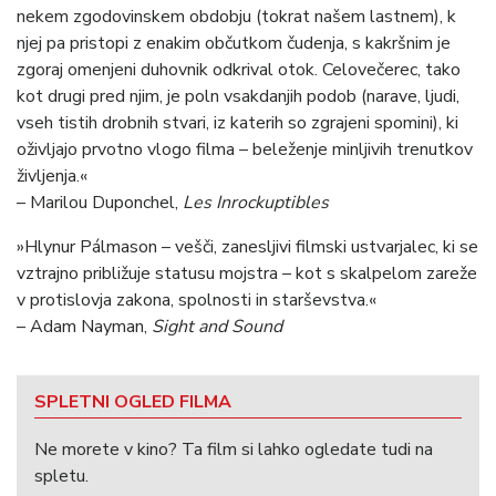
nekem zgodovinskem obdobju (tokrat našem lastnem), k
njej pa pristopi z enakim občutkom čudenja, s kakršnim je
zgoraj omenjeni duhovnik odkrival otok. Celovečerec, tako
kot drugi pred njim, je poln vsakdanjih podob (narave, ljudi,
vseh tistih drobnih stvari, iz katerih so zgrajeni spomini), ki
oživljajo prvotno vlogo filma – beleženje minljivih trenutkov
življenja.«
– Marilou Duponchel,
Les Inrockuptibles
»Hlynur Pálmason – vešči, zanesljivi filmski ustvarjalec, ki se
vztrajno približuje statusu mojstra – kot s skalpelom zareže
v protislovja zakona, spolnosti in starševstva.«
– Adam Nayman,
Sight and Sound
SPLETNI OGLED FILMA
Ne morete v kino? Ta film si lahko ogledate tudi na
spletu.