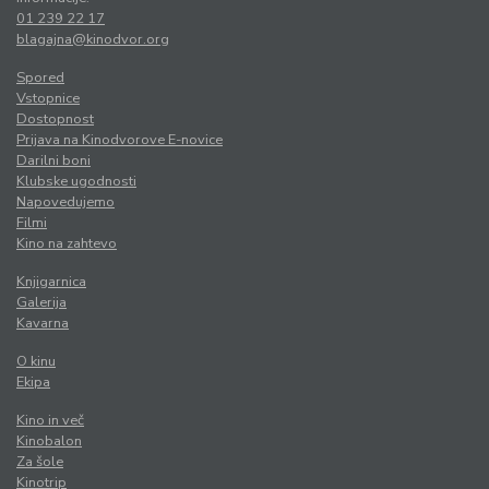
01 239 22 17
blagajna@kinodvor.org
Spored
Vstopnice
Dostopnost
Prijava na Kinodvorove E-novice
Darilni boni
Klubske ugodnosti
Napovedujemo
Filmi
Kino na zahtevo
Knjigarnica
Galerija
Kavarna
O kinu
Ekipa
Kino in več
Kinobalon
Za šole
Kinotrip