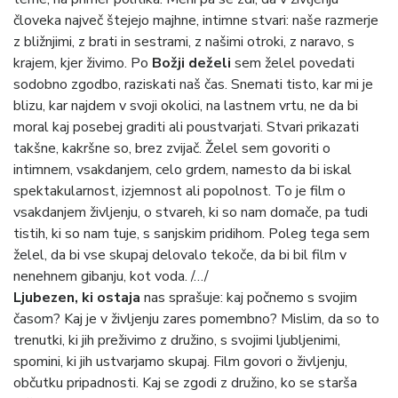
človeka največ štejejo majhne, intimne stvari: naše razmerje
z bližnjimi, z brati in sestrami, z našimi otroki, z naravo, s
krajem, kjer živimo. Po
Božji deželi
sem želel povedati
sodobno zgodbo, raziskati naš čas. Snemati tisto, kar mi je
blizu, kar najdem v svoji okolici, na lastnem vrtu, ne da bi
moral kaj posebej graditi ali poustvarjati. Stvari prikazati
takšne, kakršne so, brez zvijač. Želel sem govoriti o
intimnem, vsakdanjem, celo grdem, namesto da bi iskal
spektakularnost, izjemnost ali popolnost. To je film o
vsakdanjem življenju, o stvareh, ki so nam domače, pa tudi
tistih, ki so nam tuje, s sanjskim pridihom. Poleg tega sem
želel, da bi vse skupaj delovalo tekoče, da bi bil film v
nenehnem gibanju, kot voda. /…/
Ljubezen, ki ostaja
nas sprašuje: kaj počnemo s svojim
časom? Kaj je v življenju zares pomembno? Mislim, da so to
trenutki, ki jih preživimo z družino, s svojimi ljubljenimi,
spomini, ki jih ustvarjamo skupaj. Film govori o življenju,
občutku pripadnosti. Kaj se zgodi z družino, ko se starša