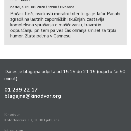
nedelja, 09. 08. 2026 / 19:00 / Dvorana
Počasi tleči, ovinkasti moralni triler, ki ga je Jafar Panahi
zgradil na lastnih zaporniških izkušnjah, zastavlja
kompleksna vprašanja o maščevanju, travmi in
odpuščanju, pri tem pa ves čas ohranja smisel za trpki
humor. Zlata palma v Cannesu.
Danes je blagajna odprta od 15:15 do 21:15
(odprto še 50
minut).
01 239 22 17
blagajna@kinodvor.org
Kinodvor
Kolodvorska 13, 1000 Ljubljana
Informacije: