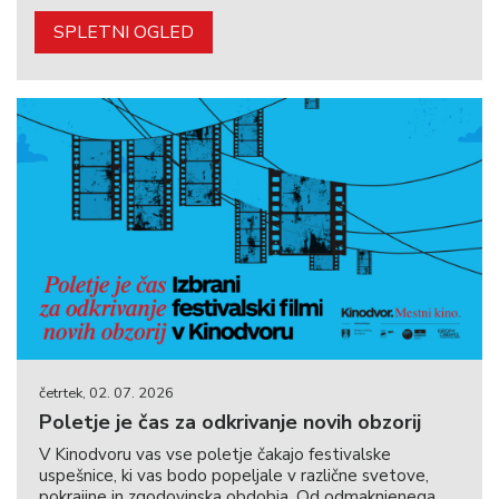
SPLETNI OGLED
četrtek, 02. 07. 2026
Poletje je čas za odkrivanje novih obzorij
V Kinodvoru vas vse poletje čakajo festivalske
uspešnice, ki vas bodo popeljale v različne svetove,
pokrajine in zgodovinska obdobja. Od odmaknjenega