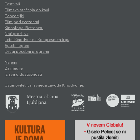
Festivali
Filmska srečanja ob kavi
Ponedeljki
Film pod zvezdami
Kinosloga. Retrosex.
Noč grozljivk
Letni Kinodvor na Kongresnem trgu
Spletni ogled
Drugi posebni programi
Najemi
Za medije
Izjava o dostopnosti
Ustanoviteljica javnega zavoda Kinodvor je: