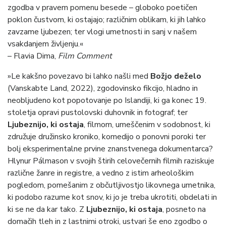
zgodba v pravem pomenu besede – globoko poetičen
poklon čustvom, ki ostajajo; različnim oblikam, ki jih lahko
zavzame ljubezen; ter vlogi umetnosti in sanj v našem
vsakdanjem življenju.«
– Flavia Dima,
Film Comment
»Le kakšno povezavo bi lahko našli med
Božjo deželo
(Vanskabte Land, 2022), zgodovinsko fikcijo, hladno in
neobljudeno kot popotovanje po Islandiji, ki ga konec 19.
stoletja opravi pustolovski duhovnik in fotograf; ter
Ljubeznijo, ki ostaja
, filmom, umeščenim v sodobnost, ki
združuje družinsko kroniko, komedijo o ponovni poroki ter
bolj eksperimentalne prvine znanstvenega dokumentarca?
Hlynur Pálmason v svojih štirih celovečernih filmih raziskuje
različne žanre in registre, a vedno z istim arheološkim
pogledom, pomešanim z občutljivostjo likovnega umetnika,
ki podobo razume kot snov, ki jo je treba ukrotiti, obdelati in
ki se ne da kar tako. Z
Ljubeznijo, ki ostaja
, posneto na
domačih tleh in z lastnimi otroki, ustvari še eno zgodbo o