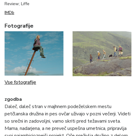
Review; Liffe
IMDb
Fotografije
Vse fotografije
zgodba
Daleč, daleč stran v majhnem podeželskem mestu
petčlanska družina in pes ovčar uživajo v pozni večerji. Videti
so srečni in zadovoljni, varno skriti pred težavami sveta.
Mama, nadarjena, a ne preveč uspešna umetnica, pripravlja
svoj najambicioznejši projekt. Oče preživlja družino z delom