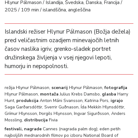
Hlynur Pálmason / Islandija, Švedska, Danska, Francija /
2025 / 109 min / islandščina, angleščina
Islandski režiser Hlynur Pálmason (Božja dežela)
pred veličastnim ozadjem minevajočih letnih
časov naslika igriv, grenko-sladek portret
družinskega življenja v vsej njegovi lepoti,
humorju in nepopolnosti.
režija Hlynur Pálmason,
scenarij
Hlynur Pálmason,
fotografija
Hlynur Pálmason,
montaža
Julius Krebs Damsbo,
glasba
Harry
Hunt,
produkcija
Anton Máni Svansson, Katrina Pors,
igrajo
Saga Garðarsdóttir, Sverrir Guðnason, Ída Mekkín Hlynsdóttir,
Grímur Hlynsson, Þorgils Hlynsson, Ingvar Sigurðsson, Anders
Mossling,
distribucija
Fivia
festivali, nagrade
Cannes (nagrada palm dog); eden petih
najboljših mednarodnih filmov po izboru National Board of