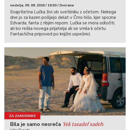
nedelja, 09. 08. 2026 / 16:50 / Dvorana
Enajstletna Lučka živi ob svetilniku z očetom. Nekega
dne jo za kazen pošljejo delat v Črno hišo, kjer spozna
Edvarda, fanta z ribjim repom. Lučka se mora odločiti,
ali bo rešila novega prijatelja ali se vrnila k očetu.
Fantastična pripoved po knjižni uspešnici.
ZA ZAMUDNIKE
Yek tasadef sadeh
Bila je samo nesreča
Jafar Panahi