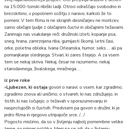
na 15.000-tonski ribiški ladji. Otroci odraščajo svobodno in
brezskrbno, v popolnem sožitju z naravo, karkoli že to
pomeni. V tem filmu ni ne skrajnih desničarjev ne morilcev,
samo običajni ljudje z običajnimi čustvi in običajnimi težavami.
Zanimajo nas vsakdanje reči: družinski izleti, kopanje psa,
sneg, hrana, zamrznjena riba, gumijasti škornji, letni časi,
orke, poletna obleka, Ivana Orleanska, humor, seks … ali pa
pomanjkanje slednjega. Stvari, ki zares štejejo. A za vsem
tem se nekaj skriva. Nekaj, česar ne razumemo, nekaj
starodavnega, živalskega, mračnega …
iz prve roke
»
Ljubezen, ki ostaja
govori o naravi; o vsem, kar zgradimo,
zgradimo znova ali uničimo; o stvareh, ki nas združujejo, in
tistih, ki nas ločujejo; o težavah v sporazumevanju in
nasprotujočih si čustvih. Predvsem pa govori o družini, ki je
jedro filma in njegovo utripajoče srce. /…/
Pogosto mislimo, da so v življenju najbolj pomembne velike
teme, na primer politika. Meni pa se zdi, da v življenju