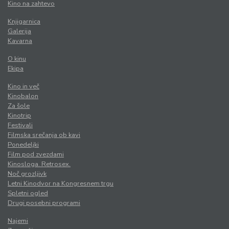
Kino na zahtevo
Knjigarnica
Galerija
Kavarna
O kinu
Ekipa
Kino in več
Kinobalon
Za šole
Kinotrip
Festivali
Filmska srečanja ob kavi
Ponedeljki
Film pod zvezdami
Kinosloga. Retrosex.
Noč grozljivk
Letni Kinodvor na Kongresnem trgu
Spletni ogled
Drugi posebni programi
Najemi