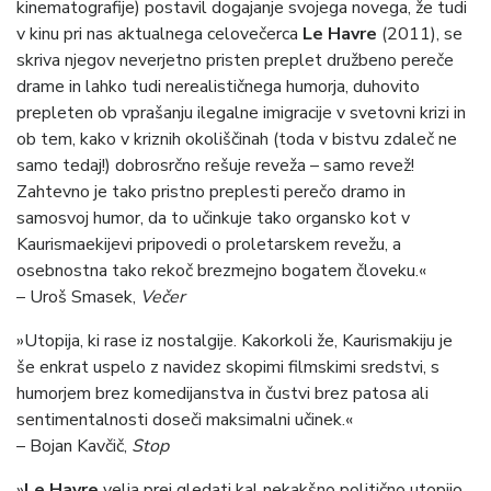
kinematografije) postavil dogajanje svojega novega, že tudi
v kinu pri nas aktualnega celovečerca
Le Havre
(2011), se
skriva njegov neverjetno pristen preplet družbeno pereče
drame in lahko tudi nerealističnega humorja, duhovito
prepleten ob vprašanju ilegalne imigracije v svetovni krizi in
ob tem, kako v kriznih okoliščinah (toda v bistvu zdaleč ne
samo tedaj!) dobrosrčno rešuje reveža – samo revež!
Zahtevno je tako pristno preplesti perečo dramo in
samosvoj humor, da to učinkuje tako organsko kot v
Kaurismaekijevi pripovedi o proletarskem revežu, a
osebnostna tako rekoč brezmejno bogatem človeku.«
– Uroš Smasek,
Večer
»Utopija, ki rase iz nostalgije. Kakorkoli že, Kaurismakiju je
še enkrat uspelo z navidez skopimi filmskimi sredstvi, s
humorjem brez komedijanstva in čustvi brez patosa ali
sentimentalnosti doseči maksimalni učinek.«
– Bojan Kavčič,
Stop
»
Le Havre
velja prej gledati kal nekakšno politično utopijo,