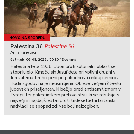
NOVO NA SPOREDU
Palestine 36
Palestina 36
Annemarie Jacir
četrtek, 06. 08. 2026 / 20:30 / Dvorana
Palestina leta 1936. Upori proti kolonialni oblast se
stopnjujejo. Kmečki sin Jusuf dela pri vplivni družini v
Jeruzalemu ter hrepeni po prihodnosti onkraj nemirov.
Toda zgodovina je neusmiljena. Ob vse večjem številu
judovskih priseljencev, ki bežijo pred antisemitizmom v
Evropi, ter palestinskem prebivalstvu, ki se združuje v
največji in najdaljši vstaji proti tridesetletni britanski
nadvladi, se spopad zdi vse bolj neizogiben.