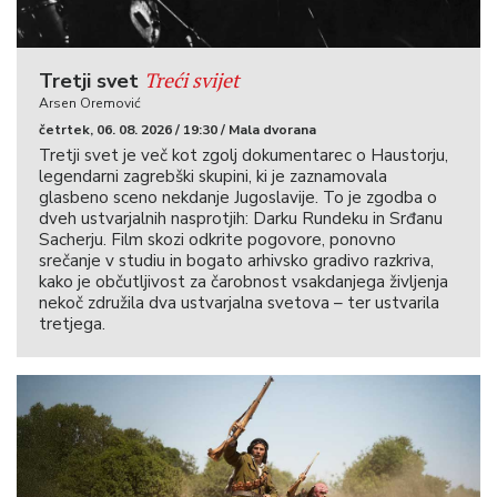
Treći svijet
Tretji svet
Arsen Oremović
četrtek, 06. 08. 2026 / 19:30 / Mala dvorana
Tretji svet je več kot zgolj dokumentarec o Haustorju,
legendarni zagrebški skupini, ki je zaznamovala
glasbeno sceno nekdanje Jugoslavije. To je zgodba o
dveh ustvarjalnih nasprotjih: Darku Rundeku in Srđanu
Sacherju. Film skozi odkrite pogovore, ponovno
srečanje v studiu in bogato arhivsko gradivo razkriva,
kako je občutljivost za čarobnost vsakdanjega življenja
nekoč združila dva ustvarjalna svetova – ter ustvarila
tretjega.