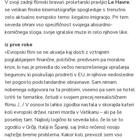
V svoji zadnji filmski bravuri, proletarski pravljici
Le Havre
,
se velikan finske kinematografije spogleduje s trenutno
zelo aktualno evropsko temo: ilegalno imigracijo. Pri tem
seveda ohrani vso specifičnost svojega absurdno-
komičnega sloga, svoje igralske muze in celo njihove like.
iz prve roke
»Evropski film se ne ukvarja kaj dosti z vztrajnim
poglabljanjem finančne, politične, predvsem pa moralne
krize, ki nas je privedla do večno nerazrešenega vprašanja
beguncev, ki poskušajo prodreti v EU, in njihove nedosledne
ter pogosto podstandardne obravnave. Sam nimam
nobenega odgovora na ta problem, vseeno pa sem se hotel
lotiti te tematike, četudi v svojem precej nerealističnem
filmu. /…/ V osnovi bi lahko zgodba nastala v skorajda kateri
koli evropski državi, razen morda v Vatikanu – ali pa še
posebej tam. Najbolj logično bi seveda bilo, če bi se to
zgodilo v Grčiji, Italiji in Španiji, saj (milo rečeno) nosijo
najtežje breme problema. Kakor koli, prevozil sem vso