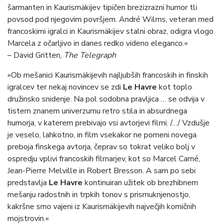
šarmanten in Kaurismäkijev tipičen brezizrazni humor tli
povsod pod njegovim površjem. André Wilms, veteran med
francoskimi igralci in Kaurismäkijev stalni obraz, odigra vlogo
Marcela z očarljivo in danes redko videno eleganco.«
– David Gritten,
The Telegraph
»Ob mešanici Kaurismäkijevih najljubših francoskih in finskih
igralcev ter nekaj novincev se zdi
Le Havre
kot toplo
družinsko snidenje. Na pol sodobna pravljica … se odvija v
tistem znanem univerzumu retro stila in absurdnega
humorja, v katerem prebivajo vsi avtorjevi filmi. /…/ Vzdušje
je veselo, lahkotno, in film vsekakor ne pomeni novega
preboja finskega avtorja, čeprav so tokrat veliko bolj v
ospredju vplivi francoskih filmarjev, kot so Marcel Carné,
Jean-Pierre Melville in Robert Bresson. A sam po sebi
predstavlja
Le Havre
kontinuiran užitek ob brezhibnem
mešanju radostnih in trpkih tonov s prismuknjenostjo,
kakršne smo vajeni iz Kaurismäkijevih največjih komičnih
mojstrovin.«