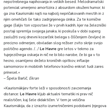
nepotrebnega napihovanja in velikih besed. Melodramatski
potencial umerjeno amortizira z absurdom okuženi humor, ki
ga zna Kaurismäki najti na najbolj nepričakovanih mestih in z
njim omehčati še tako zadrgnjenega cinika. Za te komične
gage (šaljiv ton vzpostavi že v prvih kadrih, kjer na železniški
postaji spremlja svojega junaka, ki poskuša v dobi superg
zaslužiti svoj dnevni kozarček belega s čiščenjem čevljev) in
precizno odmerjen, obvladan slog režiser zvito skrije svojo
politično agendo. /…/
Le Havre
gre letos v tekmo za
tujejezičnega oskarja in nič ne bi bilo narobe, če bi ga v to
hecno, osamljeno deželo kroničnih opitkov, inflacije
samomorov in mobilnih telefonov končno enkrat tudi zares
prinesel.«
– Špela Barlič,
Ekran
»Kaurismäkijev forte leži v sposobnosti zavzemanja
distance:
Le Havre
kljub aktualni tematiki ni prav nič
realističen, kaj šele didaktičen. V tem je veličina
Kaurismäkija, da z izrazito izumetničenimi podobami (njegova