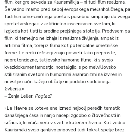
film, ker gre seveda za Kaurismäkija – ni tudi film realizma.
Še vedno imamo pred seboj evropskega melanholičnega, pa
tudi humorno-ciničnega poeta s posebno simpatijo do vsega
»proletarskega«, z artificielno insceniranim svetom, ki
izgleda kot tisti iz sredine prejšnjega stoletja. Predvsem pa
film, ki temeljno ne izhaja iz realizma življenja, ampak iz
artizma filma, torej iz filma kot potencialne umetniške
forme. Le redki režiserji znajo posneti tako preproste,
nepretenciozne, tatijevsko humorne filme, ki s svojo
kvazidokumentarnostjo, nostalgijo, s po melvillovsko
stiliziranim svetom in humornimi anahronizmi na izviren in
nevsiljiv način kažejo občutje in podobo sodobnega
življenja.«
– Ženja Leiler,
Pogledi
»
Le Havre
se loteva ene izmed najbolj perečih tematik
današnjega časa in nanjo nacepi zgodbo o človečnosti in
srčnosti, ki vrača vero v svet, v katerem živimo. Kot vedno
Kaurismäki svojo ganljivo pripoved tudi tokrat spelje brez