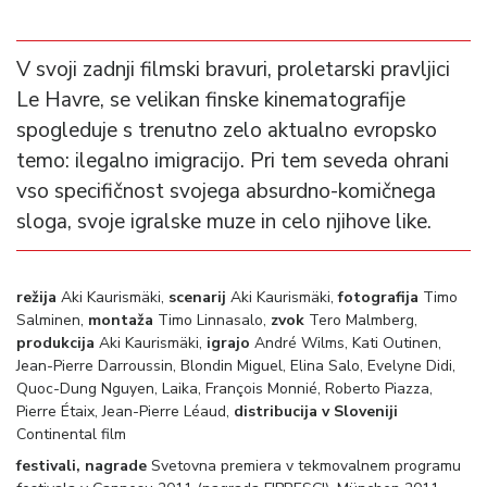
V svoji zadnji filmski bravuri, proletarski pravljici
Le Havre, se velikan finske kinematografije
spogleduje s trenutno zelo aktualno evropsko
temo: ilegalno imigracijo. Pri tem seveda ohrani
vso specifičnost svojega absurdno-komičnega
sloga, svoje igralske muze in celo njihove like.
režija
Aki Kaurismäki,
scenarij
Aki Kaurismäki,
fotografija
Timo
Salminen,
montaža
Timo Linnasalo,
zvok
Tero Malmberg,
produkcija
Aki Kaurismäki,
igrajo
André Wilms, Kati Outinen,
Jean-Pierre Darroussin, Blondin Miguel, Elina Salo, Evelyne Didi,
Quoc-Dung Nguyen, Laika, François Monnié, Roberto Piazza,
Pierre Étaix, Jean-Pierre Léaud,
distribucija v Sloveniji
Continental film
festivali, nagrade
Svetovna premiera v tekmovalnem programu