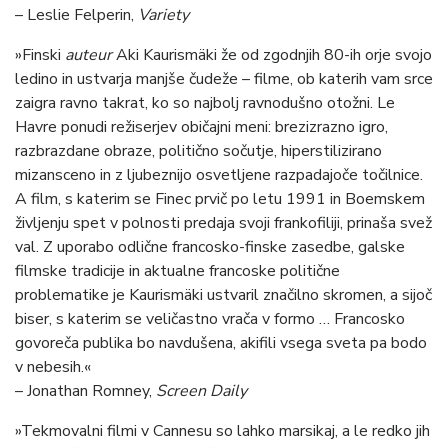
– Leslie Felperin,
Variety
»Finski
auteur
Aki Kaurismäki že od zgodnjih 80-ih orje svojo
ledino in ustvarja manjše čudeže – filme, ob katerih vam srce
zaigra ravno takrat, ko so najbolj ravnodušno otožni. Le
Havre ponudi režiserjev običajni meni: brezizrazno igro,
razbrazdane obraze, politično sočutje, hiperstilizirano
mizansceno in z ljubeznijo osvetljene razpadajoče točilnice.
A film, s katerim se Finec prvič po letu 1991 in Boemskem
življenju spet v polnosti predaja svoji frankofiliji, prinaša svež
val. Z uporabo odlične francosko-finske zasedbe, galske
filmske tradicije in aktualne francoske politične
problematike je Kaurismäki ustvaril značilno skromen, a sijoč
biser, s katerim se veličastno vrača v formo … Francosko
govoreča publika bo navdušena, akifili vsega sveta pa bodo
v nebesih.«
– Jonathan Romney,
Screen Daily
»Tekmovalni filmi v Cannesu so lahko marsikaj, a le redko jih