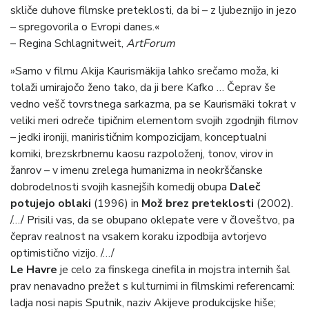
skliče duhove filmske preteklosti, da bi – z ljubeznijo in jezo
– spregovorila o Evropi danes.«
– Regina Schlagnitweit,
ArtForum
»Samo v filmu Akija Kaurismäkija lahko srečamo moža, ki
tolaži umirajočo ženo tako, da ji bere Kafko … Čeprav še
vedno vešč tovrstnega sarkazma, pa se Kaurismäki tokrat v
veliki meri odreče tipičnim elementom svojih zgodnjih filmov
– jedki ironiji, manirističnim kompozicijam, konceptualni
komiki, brezskrbnemu kaosu razpoloženj, tonov, virov in
žanrov – v imenu zrelega humanizma in neokrščanske
dobrodelnosti svojih kasnejših komedij obupa
Daleč
potujejo oblaki
(1996) in
Mož brez preteklosti
(2002).
/…/ Prisili vas, da se obupano oklepate vere v človeštvo, pa
čeprav realnost na vsakem koraku izpodbija avtorjevo
optimistično vizijo. /…/
Le Havre
je celo za finskega cinefila in mojstra internih šal
prav nenavadno prežet s kulturnimi in filmskimi referencami:
ladja nosi napis Sputnik, naziv Akijeve produkcijske hiše;