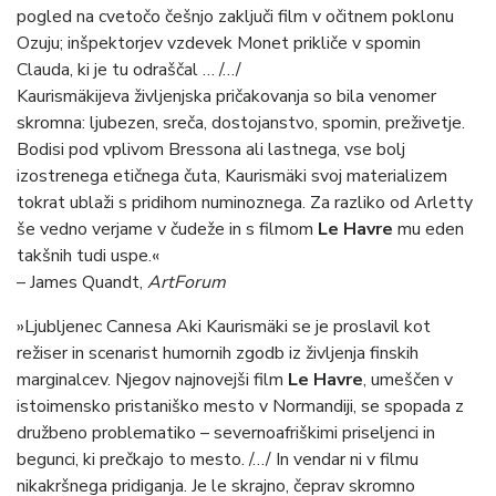
pogled na cvetočo češnjo zaključi film v očitnem poklonu
Ozuju; inšpektorjev vzdevek Monet prikliče v spomin
Clauda, ki je tu odraščal … /…/
Kaurismäkijeva življenjska pričakovanja so bila venomer
skromna: ljubezen, sreča, dostojanstvo, spomin, preživetje.
Bodisi pod vplivom Bressona ali lastnega, vse bolj
izostrenega etičnega čuta, Kaurismäki svoj materializem
tokrat ublaži s pridihom numinoznega. Za razliko od Arletty
še vedno verjame v čudeže in s filmom
Le Havre
mu eden
takšnih tudi uspe.«
– James Quandt,
ArtForum
»Ljubljenec Cannesa Aki Kaurismäki se je proslavil kot
režiser in scenarist humornih zgodb iz življenja finskih
marginalcev. Njegov najnovejši film
Le Havre
, umeščen v
istoimensko pristaniško mesto v Normandiji, se spopada z
družbeno problematiko – severnoafriškimi priseljenci in
begunci, ki prečkajo to mesto. /…/ In vendar ni v filmu
nikakršnega pridiganja. Je le skrajno, čeprav skromno