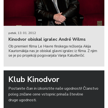
petek, 13. 01. 2012
Kinodvor obiskal igralec André Wilms
Ob premieri filma Le Havre finskega režiserja Akija
Kaurismäkija nas je obiskal glavni igralec iz filma. Z njim
se je po projekciji pogovarjala Vanja Kaluđerčić.
Klub Kinodvor
Postanite član in izkoristite naše ugodnosti! Članstvo
poleg znižane cene vstopnic prinaša številne
druge ugodnosti.