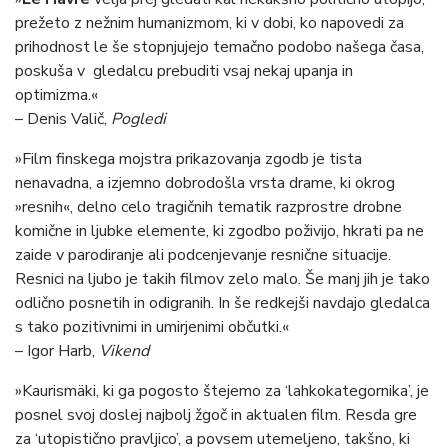
prežeto z nežnim humanizmom, ki v dobi, ko napovedi za
prihodnost le še stopnjujejo temačno podobo našega časa,
poskuša v gledalcu prebuditi vsaj nekaj upanja in
optimizma.«
– Denis Valič,
Pogledi
»Film finskega mojstra prikazovanja zgodb je tista
nenavadna, a izjemno dobrodošla vrsta drame, ki okrog
»resnih«, delno celo tragičnih tematik razprostre drobne
komične in ljubke elemente, ki zgodbo poživijo, hkrati pa ne
zaide v parodiranje ali podcenjevanje resnične situacije.
Resnici na ljubo je takih filmov zelo malo. Še manj jih je tako
odlično posnetih in odigranih. In še redkejši navdajo gledalca
s tako pozitivnimi in umirjenimi občutki.«
– Igor Harb,
Vikend
»Kaurismäki, ki ga pogosto štejemo za ‘lahkokategornika’, je
posnel svoj doslej najbolj žgoč in aktualen film. Resda gre
za ‘utopistično pravljico’, a povsem utemeljeno, takšno, ki