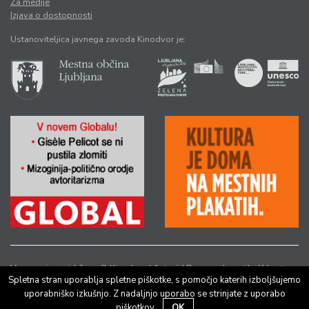
Za medije
Izjava o dostopnosti
Ustanoviteljica javnega zavoda Kinodvor je:
Vse pravice pridržane © Kinodvor |
Avtorji
|
Pravno obvestilo
|
Varstvo
Spletna stran uporablja spletne piškotke, s pomočjo katerih izboljšujemo
osebnih podatkov
uporabniško izkušnjo. Z nadaljnjo uporabo se strinjate z uporabo
piškotkov.
OK