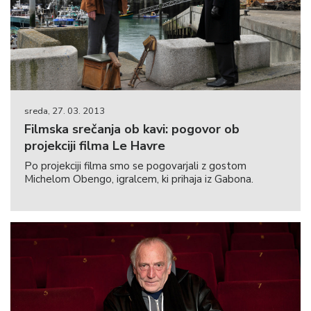
sreda, 27. 03. 2013
Filmska srečanja ob kavi: pogovor ob
projekciji filma Le Havre
Po projekciji filma smo se pogovarjali z gostom
Michelom Obengo, igralcem, ki prihaja iz Gabona.