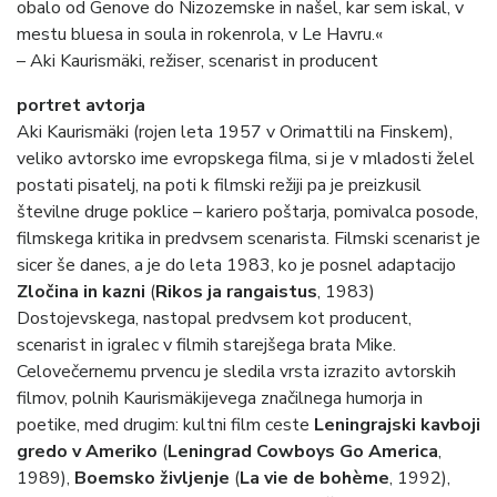
obalo od Genove do Nizozemske in našel, kar sem iskal, v
mestu bluesa in soula in rokenrola, v Le Havru.«
– Aki Kaurismäki, režiser, scenarist in producent
portret avtorja
Aki Kaurismäki (rojen leta 1957 v Orimattili na Finskem),
veliko avtorsko ime evropskega filma, si je v mladosti želel
postati pisatelj, na poti k filmski režiji pa je preizkusil
številne druge poklice – kariero poštarja, pomivalca posode,
filmskega kritika in predvsem scenarista. Filmski scenarist je
sicer še danes, a je do leta 1983, ko je posnel adaptacijo
Zločina in kazni
(
Rikos ja rangaistus
, 1983)
Dostojevskega, nastopal predvsem kot producent,
scenarist in igralec v filmih starejšega brata Mike.
Celovečernemu prvencu je sledila vrsta izrazito avtorskih
filmov, polnih Kaurismäkijevega značilnega humorja in
poetike, med drugim: kultni film ceste
Leningrajski kavboji
gredo v Ameriko
(
Leningrad Cowboys Go America
,
1989),
Boemsko življenje
(
La vie de bohème
, 1992),