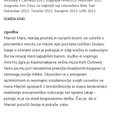
festivala v Cannesu 2011 (nagrada FIPRESCI). München 2011
(nagrada Arri-Zeiss za najboljši tuji celovečerni film). San
Sebastian 2011. Toronto 2011. Sarajevo 2011. Liffe 2011.
Uradna stran
zgodba
Marcel Marx, nekdaj pisatelj in razvpiti boem, se zateče v
pristaniško mesto Le Havre, kjer postane loščilec čevljev.
Sanje o literarni slavi je pokopal in zdaj srečno in zadovoljno
živi na relaciji med najljubšim barom, službo in soprogo
Arletty (igra jo Kaurismäkijeva večna muza Kati Outinen).
Nato pa mu pot nenadoma prekriža mladoletni begunec iz
temnega osrčja Afrike. Oborožen le s prirojenim
optimizmom in neomajno solidarnostjo svojih sosedov se
mora Marcel spopasti z brezbrižnostjo in slepo birokratsko
mašinerijo evroameriške civilizacije ter njenimi lakaji –
policijo, ki je na sledi begunskemu dečku. Čas je, da si
Marcel pološči čevlje in pokaže zobe.