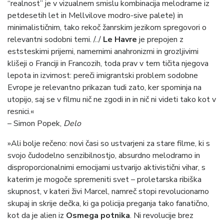
“realnost” je v vizualnem smislu kombinacija melodrame iz
petdesetih let in Mellvilove modro-sive palete) in
minimalističnim, tako rekoč žanrskim jezikom spregovori o
relevantni sodobni temi. /../
Le Havre
je prepojen z
eststeskimi prijemi, namernimi anahronizmi in grozljivimi
klišeji o Franciji in Francozih, toda prav v tem tičita njegova
lepota in izvirnost: pereči imigrantski problem sodobne
Evrope je relevantno prikazan tudi zato, ker spominja na
utopijo, saj se v filmu nič ne zgodi in in nič ni videti tako kot v
resnici.«
– Simon Popek,
Delo
»Ali bolje rečeno: novi časi so ustvarjeni za stare filme, ki s
svojo čudodelno senzibilnostjo, absurdno melodramo in
disproporcionalnimi emocijami ustvarijo aktivistični vihar, s
katerim je mogoče spremeniti svet – proletarska ribiška
skupnost, v kateri živi Marcel, namreč stopi revolucionarno
skupaj in skrije dečka, ki ga policija preganja tako fanatično,
kot da je alien iz
Osmega potnika
. Ni revolucije brez