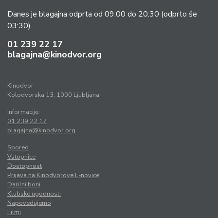
Danes je blagajna odprta od 09:00 do 20:30
(odprto še
03:30).
01 239 22 17
blagajna@kinodvor.org
Kinodvor
Kolodvorska 13, 1000 Ljubljana
Informacije:
01 239 22 17
blagajna@kinodvor.org
Spored
Vstopnice
Dostopnost
Prijava na Kinodvorove E-novice
Darilni boni
Klubske ugodnosti
Napovedujemo
Filmi