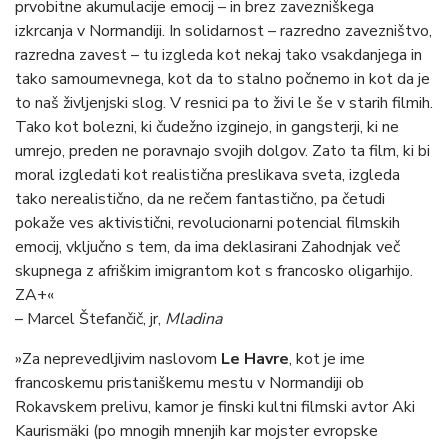
prvobitne akumulacije emocij – in brez zavezniškega
izkrcanja v Normandiji. In solidarnost – razredno zavezništvo,
razredna zavest – tu izgleda kot nekaj tako vsakdanjega in
tako samoumevnega, kot da to stalno počnemo in kot da je
to naš življenjski slog. V resnici pa to živi le še v starih filmih.
Tako kot bolezni, ki čudežno izginejo, in gangsterji, ki ne
umrejo, preden ne poravnajo svojih dolgov. Zato ta film, ki bi
moral izgledati kot realistična preslikava sveta, izgleda
tako nerealistično, da ne rečem fantastično, pa četudi
pokaže ves aktivistični, revolucionarni potencial filmskih
emocij, vključno s tem, da ima deklasirani Zahodnjak več
skupnega z afriškim imigrantom kot s francosko oligarhijo.
ZA+«
– Marcel Štefančič, jr,
Mladina
»Za neprevedljivim naslovom
Le Havre
, kot je ime
francoskemu pristaniškemu mestu v Normandiji ob
Rokavskem prelivu, kamor je finski kultni filmski avtor Aki
Kaurismäki (po mnogih mnenjih kar mojster evropske