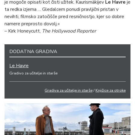
je mogoče opisati kot čisti užitek. Kaurismäkijev
Le Havre
je
ta redka izjema … Gledalcem ponudi pravljični pristan v
nevihti, filmsko zatočišče pred resničnostjo, kjer so dobre
namere preprosto dovolj.«
– Kirk Honeycutt,
The Hollywood Reporter
DODATNA GRADIVA
Le Havre
Gradivo za učitelje in starše
Gradiva za učitelje in starše
/
Knjižice za otroke