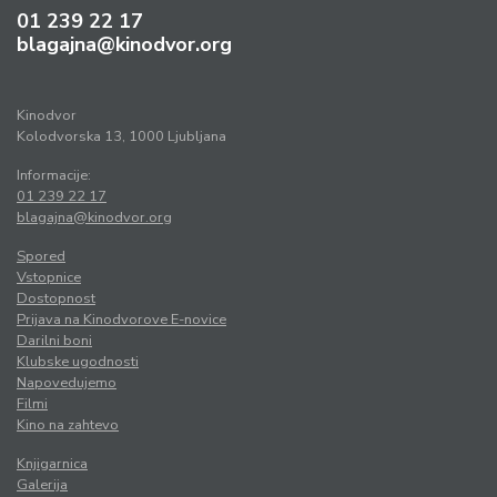
01 239 22 17
blagajna@kinodvor.org
Kinodvor
Kolodvorska 13, 1000 Ljubljana
Informacije:
01 239 22 17
blagajna@kinodvor.org
Spored
Vstopnice
Dostopnost
Prijava na Kinodvorove E-novice
Darilni boni
Klubske ugodnosti
Napovedujemo
Filmi
Kino na zahtevo
Knjigarnica
Galerija