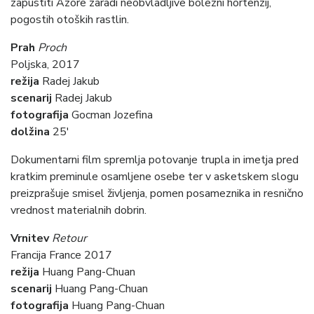
zapustiti Azore zaradi neobvladljive bolezni hortenzij,
pogostih otoških rastlin.
Prah
Proch
Poljska, 2017
režija
Radej Jakub
scenarij
Radej Jakub
fotografija
Gocman Jozefina
dolžina
25′
Dokumentarni film spremlja potovanje trupla in imetja pred
kratkim preminule osamljene osebe ter v asketskem slogu
preizprašuje smisel življenja, pomen posameznika in resnično
vrednost materialnih dobrin.
Vrnitev
Retour
Francija France 2017
režija
Huang Pang-Chuan
scenarij
Huang Pang-Chuan
fotografija
Huang Pang-Chuan