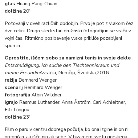
glas
Huang Pang-Chuan
dolžina
20′
Potovanji v dveh različnih obdobjih. Prvo je pot z vlakom čez
dve celini. Drugo sledi stari družinski fotografiji in se vrača v
vojni čas. Ritmično pozibavanje vlaka prikliče pozabljeni
spomin.
Oprostite, iščem sobo za namizni tenis in svoje dekle
Entschuldigung, ich suche den Tischtennisraum und
meine Freundin
Avstrija, Nemčija, Švedska,2018
režija
Bernhard Wenger
scenarij
Bernhard Wenger
fotografija
Albin Wildner
igrajo
Rasmus Luthander, Anna Åström, Carl Achleitner,
Elli Tringou
dolžina
23′
Film o paru v centru dobrega počutja, ko ona izgine in on ni
prepričan, ali išče njo ali sebe. V bizarnem svetu gorskega