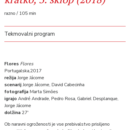
razno / 105 min
Tekmovalni program
Flores
Flores
Portugalska,2017
režija
Jorge Jácome
scenarij
Jorge Jácome, David Cabecinha
fotografija
Marta Simões
igrajo
André Andrade, Pedro Rosa, Gabriel Desplanque,
Jorge Jácome
dolžina
27′
Ob naravni ogroženosti je vse prebivalstvo prisiljeno