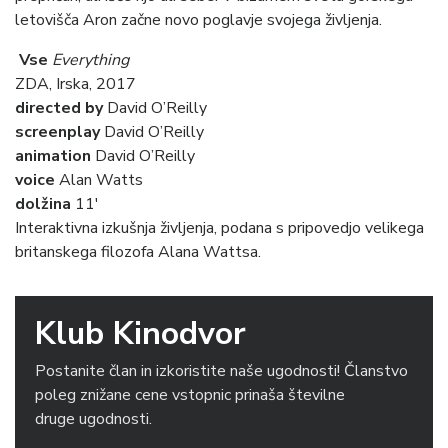
letovišča Aron začne novo poglavje svojega življenja.
Vse
Everything
ZDA, Irska, 2017
directed by
David O’Reilly
screenplay
David O’Reilly
animation
David O’Reilly
voice
Alan Watts
dolžina
11′
Interaktivna izkušnja življenja, podana s pripovedjo velikega
britanskega filozofa Alana Wattsa.
Klub Kinodvor
Postanite član in izkoristite naše ugodnosti! Članstvo
poleg znižane cene vstopnic prinaša številne
druge ugodnosti.