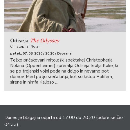
The Odyssey
Odiseja
Christopher Nolan
petek, 07. 08. 2026 / 20:20 / Dvorana
Težko pričakovani mitološki spektakel Christopherja
Nolana (Oppenheimer) spremlja Odiseja, kralja Itake, ki
se po trojanski vojni poda na dolgo in nevarno pot
domov. Med potjo sreča bitja, kot so kiklop Polifem,
sirene in nimfa Kalipso …
Danes je blagajna odprta od 17:00 do 20:20
(odpre se čez
04:33).