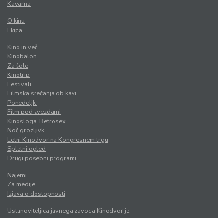
Kavarna
O kinu
Ekipa
Kino in več
Kinobalon
Za šole
Kinotrip
Festivali
Filmska srečanja ob kavi
Ponedeljki
Film pod zvezdami
Kinosloga. Retrosex.
Noč grozljivk
Letni Kinodvor na Kongresnem trgu
Spletni ogled
Drugi posebni programi
Najemi
Za medije
Izjava o dostopnosti
Ustanoviteljica javnega zavoda Kinodvor je: