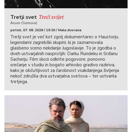
Treći svijet
Tretji svet
Arsen Oremović
petek, 07. 08. 2026 / 19:30 / Mala dvorana
Tretji svet je več kot zgolj dokumentarec o Haustorju,
legendarni zagrebški skupini, ki je zaznamovala
glasbeno sceno nekdanje Jugoslavije. To je zgodba o
dveh ustvarjalnih nasprotjih: Darku Rundeku in Srđanu
Sacherju. Film skozi odkrite pogovore, ponovno
srečanje v studiu in bogato arhivsko gradivo razkriva,
kako je občutljivost za čarobnost vsakdanjega življenja
nekoč združila dva ustvarjalna svetova – ter ustvarila
tretjega.