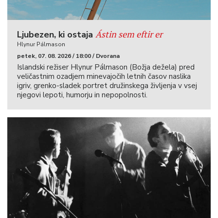
Ástin sem eftir er
Ljubezen, ki ostaja
Hlynur Pálmason
petek, 07. 08. 2026 / 18:00 / Dvorana
Islandski režiser Hlynur Pálmason (Božja dežela) pred
veličastnim ozadjem minevajočih letnih časov naslika
igriv, grenko-sladek portret družinskega življenja v vsej
njegovi lepoti, humorju in nepopolnosti.