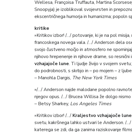
Wellesa, Françoisa
Truffauta, Martina Scorsesej
Snoopyja) je izoblikoval svojevrsten in prepozna
ekscentričnega humorja in humanizma; popoln spo
kritike
»Kritikov izbor! /…/ potovanje, ki je na pol misij
francoskega novega vala. /…/ Anderson dela osebne
svojo čustveno močjo in atmosfero ne spominjajo
njihovo hrepenenje in njihove drame, so resnični 
vzhajajoče lune
. Ti ljudje živijo v svojem svet
do podrobnosti, s skrbjo in – po mojem – z ljubez
– Manohla Dargis,
The New York Times
»/…/ Anderson najde malodane popolno ravnot
njegov opus. /…/ Brucea Willisa že dolgo nismo v
– Betsy Sharkey,
Los Angeles Times
»Kritikov izbor! /…/
Kraljestvo vzhajajoče lun
svetu, kakršnega lahko ustvari le Anderson. /…/ 
katerega se zdi, da ga zanima raziskovanje film