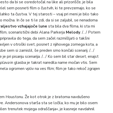
sto da bi se osredotočal na like ali prizorišče, je bila
lel sem posneti film o čustvih, ki te prevzemajo, ko se
 lahko ta čustva. V tej starosti – vsaj pri meni je bilo tako
lo močna. In če se ti le zdi, da si se zaljubil, se nenadoma
raljestvo vzhajajoče lune
sta bila dva filma, ki sta mi
 film, scenaristični debi Alana Parkerja
Melody
. /…/ Potem
 pripravila do tega, da sem začel razmišljati o takšni
tavljen v otroški svet, posnet z njihovega zornega kota, a
be sem si zamislil, še preden smo končali scenarij. /…/
 je pri pisanju scenarija. /…/ Ko sem bil star deset, enajst
plava
in glasba je takrat naredila name močan vtis. Sem
mela ogromen vpliv na ves film; film je tako rekoč zgrajen
em Houstonu. Že kot otrok je z bratoma navdušeno
ve. Andersonova starša sta se ločila, ko mu je bilo osem
čilen trenutek mojega odraščanja«, je kasneje navdahnil