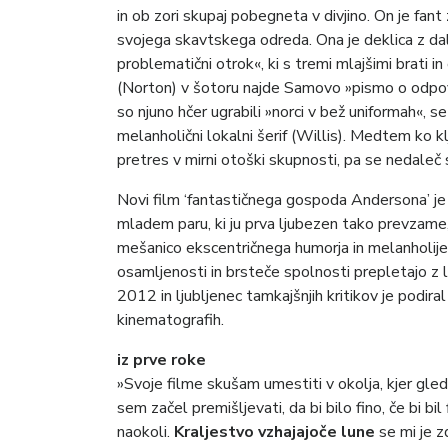
in ob zori skupaj pobegneta v divjino. On je fant z
svojega skavtskega odreda. Ona je deklica z dal
problematični otrok«, ki s tremi mlajšimi brati i
(Norton) v šotoru najde Samovo »pismo o odpov
so njuno hčer ugrabili »norci v bež uniformah«, se 
melanholični lokalni šerif (Willis). Medtem ko k
pretres v mirni otoški skupnosti, pa se nedaleč s
Novi film ‘fantastičnega gospoda Andersona’ je 
mladem paru, ki ju prva ljubezen tako prevzame, 
mešanico ekscentričnega humorja in melanholije 
osamljenosti in brsteče spolnosti prepletajo z 
2012 in ljubljenec tamkajšnjih kritikov je podir
kinematografih.
iz prve roke
»Svoje filme skušam umestiti v okolja, kjer gleda
sem začel premišljevati, da bi bilo fino, če bi bil
naokoli.
Kraljestvo vzhajajoče lune
se mi je z