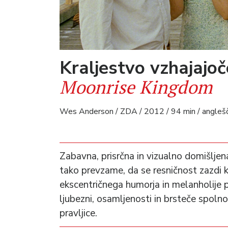
Kraljestvo vzhajajoč
Moonrise Kingdom
Wes Anderson / ZDA / 2012 / 94 min / anglešči
Zabavna, prisrčna in vizualno domišljen
tako prevzame, da se resničnost zazdi k
ekscentričnega humorja in melanholije p
ljubezni, osamljenosti in brsteče spoln
pravljice.