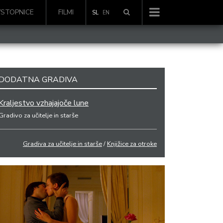
VSTOPNICE
FILMI
SL
EN
DODATNA GRADIVA
Kraljestvo vzhajajoče lune
Gradivo za učitelje in starše
Gradiva za učitelje in starše
/
Knjižice za otroke