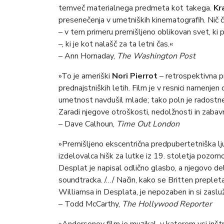
temveč materialnega predmeta kot takega.
Kr
presenečenja v umetniških kinematografih. Nič č
– v tem primeru premišljeno oblikovan svet, ki pr
–, ki je kot nalašč za ta letni čas.«
– Ann Hornaday,
The Washington Post
»To je ameriški
Nori Pierrot
– retrospektivna 
prednajstniških letih. Film je v resnici namenjen
umetnost navdušil mlade; tako poln je radostne l
Zaradi njegove otroškosti, nedolžnosti in zabavno
– Dave Calhoun,
Time Out London
»Premišljeno ekscentrična predpubertetniška lj
izdelovalca hišk za lutke iz 19. stoletja pozo
Desplat je napisal odlično glasbo, a njegovo d
soundtracka. /…/ Način, kako se Britten preple
Williamsa in Desplata, je nepozaben in si zasluž
– Todd McCarthy,
The Hollywood Reporter