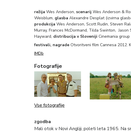
režija
Wes Anderson,
scenarij
Wes Anderson & Ro
Weisblum,
glasba
Alexandre Desplat (izvirna glasba
produkcija
Wes Anderson, Scott Rudin, Steven Ra
Murray, Frances McDormand, Tilda Swinton, Jason S
Hayward,
distribucija v Sloveniji
Cinemania group
festivali, nagrade
Otvoritveni film Cannesa 2012. K
IMDb
Fotografije
Vse fotografije
zgodba
Mali otok v Novi Angliji, poleti leta 1965. Na s