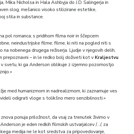
a, Mika Nicholsa in Hala Ashbyja do J.D. Salingerja in
ven slog, mešanico visoko stilizirane estetike,
j stila in substance.
a, na pol romanca; s pridihom filma noir in ščepcem
, neindustrijske filme; filme, ki niti na pogled niti s
 na nobenega drugega režiserja. Ljudje v njegovih delih,
in prepoznavni – in le redko bolj doživeti kot v
Kraljestvu
u; v svetu, ki ga Anderson oblikuje z izjemno pozornostjo
nijo.«
ežje med humanizmom in nadrealizmom, ki zaznamuje ves
ideli odigrati vloge s tolikšno mero senzibilnosti.«
e
znova ponuja priložnost, da vsaj za trenutek živimo v
Anderson je eden redkih filmskih ustvarjalcev /…/, za
skega medija ne le kot sredstva za pripovedovanje,