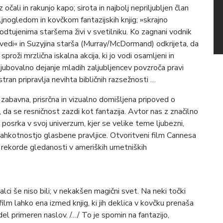
 očali in rakunjo kapo; sirota in najbolj nepriljubljen član
jnogledom in kovčkom fantazijskih knjig; »skrajno
n odtujenima staršema živi v svetilniku. Ko zagnani vodnik
edi« in Suzyjina starša (Murray/McDormand) odkrijeta, da
sproži mrzlična iskalna akcija, ki jo vodi osamljeni in
ljubovalno dejanje mladih zaljubljencev povzroča pravi
tran pripravlja nevihta bibličnih razsežnosti …
zabavna, prisrčna in vizualno domišljena pripoved o
da se resničnost zazdi kot fantazija. Avtor nas z značilno
posrka v svoj univerzum, kjer se velike teme ljubezni,
lahkotnostjo glasbene pravljice. Otvoritveni film Cannesa
al rekorde gledanosti v ameriških umetniških
lci še niso bili; v nekakšen magični svet. Na neki točki
 film lahko ena izmed knjig, ki jih deklica v kovčku prenaša
del primeren naslov. /…/ To je spomin na fantazijo,