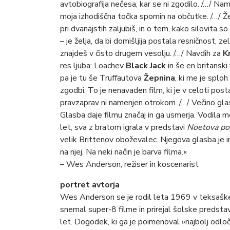
avtobiografija nečesa, kar se ni zgodilo. /…/ Name
moja izhodiščna točka spomin na občutke. /…/ Že
pri dvanajstih zaljubiš, in o tem, kako silovita so
– je želja, da bi domišljija postala resničnost, ze
znajdeš v čisto drugem vesolju. /…/ Navdih za
K
res ljuba: Loachev
Black Jack
in še en britanski
pa je tu še Truffautova
Žepnina
, ki me je sploh
zgodbi. To je nenavaden film, ki je v celoti pos
pravzaprav ni namenjen otrokom. /…/ Večino glas
Glasba daje filmu značaj in ga usmerja. Vodila me
let, sva z bratom igrala v predstavi
Noetova po
velik Brittenov oboževalec. Njegova glasba je i
na njej. Na neki način je barva filma.«
– Wes Anderson, režiser in koscenarist
portret avtorja
Wes Anderson se je rodil leta 1969 v teksašk
snemal super-8 filme in prirejal šolske predsta
let. Dogodek, ki ga je poimenoval »najbolj odlo