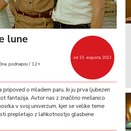
e lune
od 15. avgusta 2012
na, podnapisi / 12+
a pripoved o mladem paru, ki ju prva ljubezen
ot fantazija. Avtor nas z značilno mešanico
osrka v svoj univerzum, kjer se velike teme
osti prepletajo z lahkotnostjo glasbene