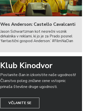
Wes Anderson: Castello Cavalcanti
Jason Schwartzman kot nesrečni voznik
dirkalnika v reklami, ki jo je za Prado posnel
‘fantastični gospod Anderson.’ #FilmNaDan
Klub Kinodvor
Postanite član in izkoristite naše ugodnosti!
Članstvo poleg znižane cene vstopnic
prinaša številne druge ugodnosti.
VČLANITE SE