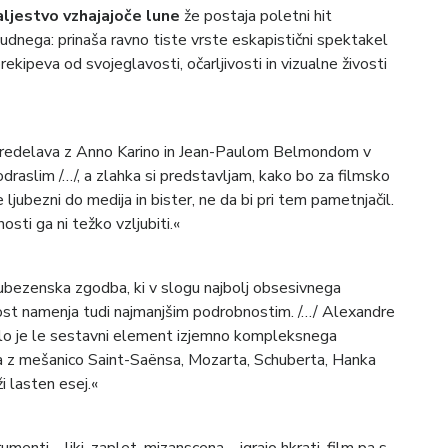
aljestvo vzhajajoče lune
že postaja poletni hit
udnega: prinaša ravno tiste vrste eskapistični spektakel
ekipeva od svojeglavosti, očarljivosti in vizualne živosti
predelava z Anno Karino in Jean-Paulom Belmondom v
 odraslim /…/, a zlahka si predstavljam, kako bo za filmsko
jubezni do medija in bister, ne da bi pri tem pametnjačil.
sti ga ni težko vzljubiti.«
ubezenska zgodba, ki v slogu najbolj obsesivnega
rnost namenja tudi najmanjšim podrobnostim. /…/ Alexandre
elo je le sestavni element izjemno kompleksnega
ta z mešanico Saint-Saënsa, Mozarta, Schuberta, Hanka
i lasten esej.«