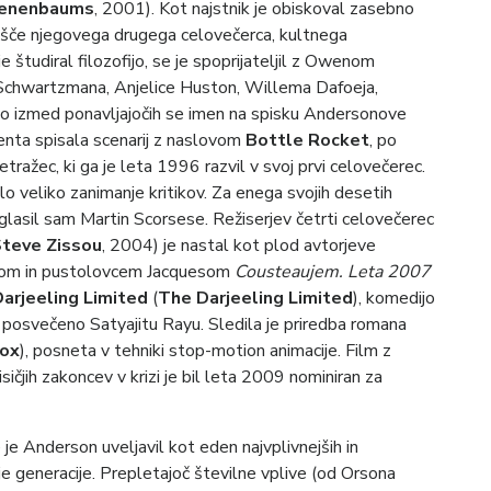
Tenenbaums
, 2001). Kot najstnik je obiskoval zasebno
rišče njegovega drugega celovečerca, kultnega
je študiral filozofijo, se je spoprijateljil z Owenom
 Schwartzmana, Anjelice Huston, Willema Dafoeja,
no izmed ponavljajočih se imen na spisku Andersonove
nta spisala scenarij z naslovom
Bottle Rocket
, po
tražec, ki ga je leta 1996 razvil v svoj prvi celovečerec.
lo veliko zanimanje kritikov. Za enega svojih desetih
zglasil sam Martin Scorsese. Režiserjev četrti celovečerec
Steve Zissou
, 2004) je nastal kot plod avtorjeve
afom in pustolovcem Jacquesom
Cousteaujem. Leta 2007
Darjeeling Limited
(
The Darjeeling Limited
), komedijo
posvečeno Satyajitu Rayu. Sledila je priredba romana
Fox
), posneta v tehniki stop-motion animacije. Film z
čjih zakoncev v krizi je bil leta 2009 nominiran za
je Anderson uveljavil kot eden najvplivnejših in
oje generacije. Prepletajoč številne vplive (od Orsona