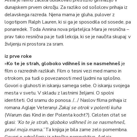
Anna je ravno začela obiskovati prestižno gimnazijo v
dunajskem prvem okrožju. Za razliko od sošolcev prihaja iz
delavskega razreda. Njena mama je gluha, pulover z
logotipom Ralph Lauren, ki si ga je sposodila od sosede, pa
ponaredek. Toda Annina nova prijateljica Mara je resnična –
prav tako resnična pa je tudi lekcija, ki se je naučita skupaj: v
življenju ni prostora za sram.
iz prve roke
»
Ko te je strah, globoko vdihneš in se nasmehneš
je
film o razrednih razlikah. Film o tesni vezi med mamo in
otrokom, pa tudi o povezanosti med ljudmi na splošno.
Govori o gluhosti in iskanju samega sebe. O iskanju svojega
mesta v svetu. V skladu z lastnimi željami. O spolni
identiteti. Od sramu do ponosa. /…/ Naslov filma prihaja iz
romana Aglaje Veteranyi
Zakaj se otrok v polenti kuha
(Warum das Kind in der Polenta kocht?). Celoten citat se
glasi:
‘Ko te je strah, globoko vdihneš in se nasmehneš,
pravi moja mama.’
Ta knjiga je bila zame zelo pomembna.