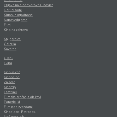
Prijava na Kinodvorove E-novice
Darilni boni
Klubske ugodnosti
Napovedujemo
Filmi
Kino na zahtevo
Knjigarnica
Galerija
Kavarna
O kinu
Ekipa
Kino in več
Kinobalon
Za šole
Kinotrip
Festivali
Filmska srečanja ob kavi
Ponedeljki
Film pod zvezdami
Kinosloga. Retrosex.
Noč grozljivk