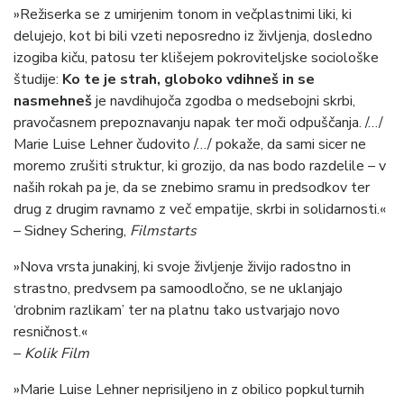
»Režiserka se z umirjenim tonom in večplastnimi liki, ki
delujejo, kot bi bili vzeti neposredno iz življenja, dosledno
izogiba kiču, patosu ter klišejem pokroviteljske sociološke
študije:
Ko te je strah, globoko vdihneš in se
nasmehneš
je navdihujoča zgodba o medsebojni skrbi,
pravočasnem prepoznavanju napak ter moči odpuščanja. /…/
Marie Luise Lehner čudovito /…/ pokaže, da sami sicer ne
moremo zrušiti struktur, ki grozijo, da nas bodo razdelile – v
naših rokah pa je, da se znebimo sramu in predsodkov ter
drug z drugim ravnamo z več empatije, skrbi in solidarnosti.«
– Sidney Schering,
Filmstarts
»Nova vrsta junakinj, ki svoje življenje živijo radostno in
strastno, predvsem pa samoodločno, se ne uklanjajo
‘drobnim razlikam’ ter na platnu tako ustvarjajo novo
resničnost.«
–
Kolik Film
»Marie Luise Lehner neprisiljeno in z obilico popkulturnih