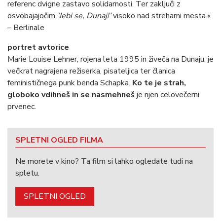
referenc dvigne zastavo solidarnosti. Ter zaključi z
osvobajajočim
‘Jebi se, Dunaj!’
visoko nad strehami mesta.«
– Berlinale
portret avtorice
Marie Louise Lehner, rojena leta 1995 in živeča na Dunaju, je
večkrat nagrajena režiserka, pisateljica ter članica
feminističnega punk benda Schapka.
Ko te je strah,
globoko vdihneš in se nasmehneš
je njen celovečerni
prvenec.
SPLETNI OGLED FILMA
Ne morete v kino? Ta film si lahko ogledate tudi na
spletu.
SPLETNI OGLED