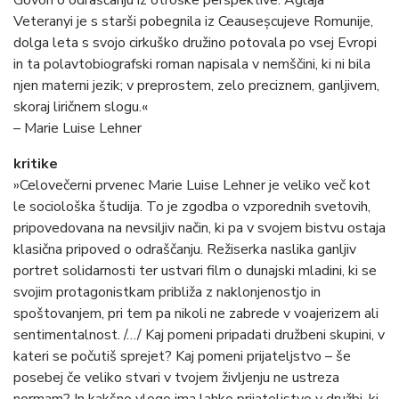
Govori o odraščanju iz otroške perspektive. Aglaja
Veteranyi je s starši pobegnila iz Ceauseșcujeve Romunije,
dolga leta s svojo cirkuško družino potovala po vsej Evropi
in ta polavtobiografski roman napisala v nemščini, ki ni bila
njen materni jezik; v preprostem, zelo preciznem, ganljivem,
skoraj liričnem slogu.«
– Marie Luise Lehner
kritike
»Celovečerni prvenec Marie Luise Lehner je veliko več kot
le sociološka študija. To je zgodba o vzporednih svetovih,
pripovedovana na nevsiljiv način, ki pa v svojem bistvu ostaja
klasična pripoved o odraščanju. Režiserka naslika ganljiv
portret solidarnosti ter ustvari film o dunajski mladini, ki se
svojim protagonistkam približa z naklonjenostjo in
spoštovanjem, pri tem pa nikoli ne zabrede v voajerizem ali
sentimentalnost. /…/ Kaj pomeni pripadati družbeni skupini, v
kateri se počutiš sprejet? Kaj pomeni prijateljstvo – še
posebej če veliko stvari v tvojem življenju ne ustreza