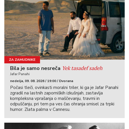
ZA ZAMUDNIKE
Yek tasadef sadeh
Bila je samo nesreča
Jafar Panahi
nedelja, 09. 08. 2026 / 19:00 / Dvorana
Počasi tleči, ovinkasti moralni triler, ki ga je Jafar Panahi
zgradil na lastnih zaporniških izkušnjah, zastavlja
kompleksna vprašanja o maščevanju, travmi in
odpuščanju, pri tem pa ves čas ohranja smisel za trpki
humor. Zlata palma v Cannesu.