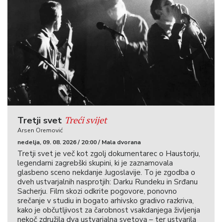
Treći svijet
Tretji svet
Arsen Oremović
nedelja, 09. 08. 2026 / 20:00 / Mala dvorana
Tretji svet je več kot zgolj dokumentarec o Haustorju,
legendarni zagrebški skupini, ki je zaznamovala
glasbeno sceno nekdanje Jugoslavije. To je zgodba o
dveh ustvarjalnih nasprotjih: Darku Rundeku in Srđanu
Sacherju. Film skozi odkrite pogovore, ponovno
srečanje v studiu in bogato arhivsko gradivo razkriva,
kako je občutljivost za čarobnost vsakdanjega življenja
nekoč združila dva ustvarjalna svetova – ter ustvarila