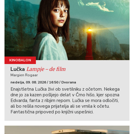
KINOBALON
Lampje – de film
Lučka
Margien Rogaar
nedelja, 09. 08. 2026 / 16:50 / Dvorana
Enajstletna Lučka živi ob svetilniku z očetom. Nekega
dne jo za kazen pošljejo delat v Črno hišo, kjer spozna
Edvarda, fanta z ribjim repom. Lučka se mora odločiti,
ali bo rešila novega prijatelja ali se vrnila k očetu.
Fantastična pripoved po knjižni uspešnici.