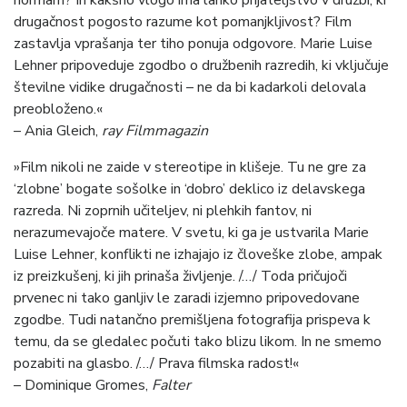
normam? In kakšno vlogo ima lahko prijateljstvo v družbi, ki
drugačnost pogosto razume kot pomanjkljivost? Film
zastavlja vprašanja ter tiho ponuja odgovore. Marie Luise
Lehner pripoveduje zgodbo o družbenih razredih, ki vključuje
številne vidike drugačnosti – ne da bi kadarkoli delovala
preobloženo.«
– Ania Gleich,
ray Filmmagazin
»Film nikoli ne zaide v stereotipe in klišeje. Tu ne gre za
‘zlobne’ bogate sošolke in ‘dobro’ deklico iz delavskega
razreda. Ni zoprnih učiteljev, ni plehkih fantov, ni
nerazumevajoče matere. V svetu, ki ga je ustvarila Marie
Luise Lehner, konflikti ne izhajajo iz človeške zlobe, ampak
iz preizkušenj, ki jih prinaša življenje. /…/ Toda pričujoči
prvenec ni tako ganljiv le zaradi izjemno pripovedovane
zgodbe. Tudi natančno premišljena fotografija prispeva k
temu, da se gledalec počuti tako blizu likom. In ne smemo
pozabiti na glasbo. /…/ Prava filmska radost!«
– Dominique Gromes,
Falter