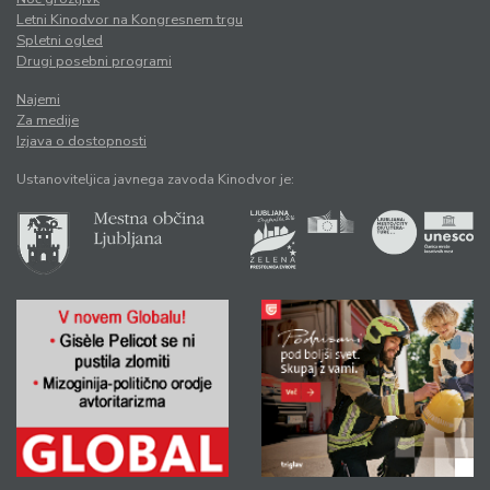
Letni Kinodvor na Kongresnem trgu
Spletni ogled
Drugi posebni programi
Najemi
Za medije
Izjava o dostopnosti
Ustanoviteljica javnega zavoda Kinodvor je: