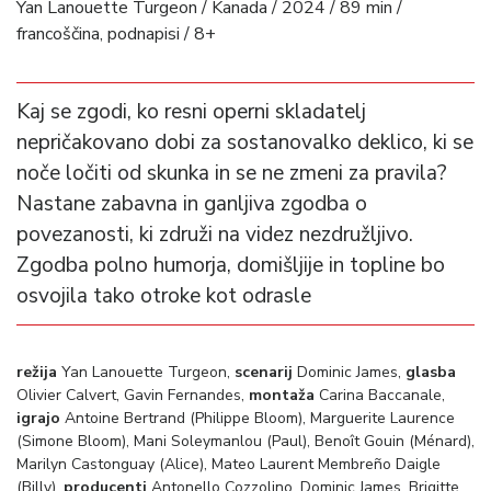
Yan Lanouette Turgeon / Kanada / 2024 / 89 min /
francoščina, podnapisi / 8+
Kaj se zgodi, ko resni operni skladatelj
nepričakovano dobi za sostanovalko deklico, ki se
noče ločiti od skunka in se ne zmeni za pravila?
Nastane zabavna in ganljiva zgodba o
povezanosti, ki združi na videz nezdružljivo.
Zgodba polno humorja, domišljije in topline bo
osvojila tako otroke kot odrasle
režija
Yan Lanouette Turgeon,
scenarij
Dominic James,
glasba
Olivier Calvert, Gavin Fernandes,
montaža
Carina Baccanale,
igrajo
Antoine Bertrand (Philippe Bloom), Marguerite Laurence
(Simone Bloom), Mani Soleymanlou (Paul), Benoît Gouin (Ménard),
Marilyn Castonguay (Alice), Mateo Laurent Membreño Daigle
(Billy),
producenti
Antonello Cozzolino, Dominic James, Brigitte