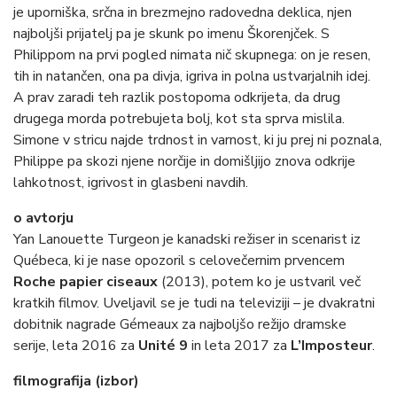
je uporniška, srčna in brezmejno radovedna deklica, njen
najboljši prijatelj pa je skunk po imenu Škorenjček. S
Philippom na prvi pogled nimata nič skupnega: on je resen,
tih in natančen, ona pa divja, igriva in polna ustvarjalnih idej.
A prav zaradi teh razlik postopoma odkrijeta, da drug
drugega morda potrebujeta bolj, kot sta sprva mislila.
Simone v stricu najde trdnost in varnost, ki ju prej ni poznala,
Philippe pa skozi njene norčije in domišljijo znova odkrije
lahkotnost, igrivost in glasbeni navdih.
o avtorju
Yan Lanouette Turgeon je kanadski režiser in scenarist iz
Québeca, ki je nase opozoril s celovečernim prvencem
Roche papier ciseaux
(2013), potem ko je ustvaril več
kratkih filmov. Uveljavil se je tudi na televiziji – je dvakratni
dobitnik nagrade Gémeaux za najboljšo režijo dramske
serije, leta 2016 za
Unité 9
in leta 2017 za
L’Imposteur
.
filmografija (izbor)