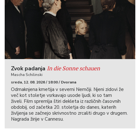
In die Sonne schauen
Zvok padanja
Mascha Schilinski
sreda, 12. 08. 2026 / 18:00 / Dvorana
Odmaknjena kmetija v severni Nemčiji. Njeni zidovi že
več kot stoletje vsrkavajo usode ljudi, ki so tam
živeli. Film spremlja štiri dekleta iz različnih časovnih
obdobij, od začetka 20. stoletja do danes, katerih
življenja se začnejo skrivnostno zrcaliti drugo v drugem.
Nagrada žirije v Cannesu.