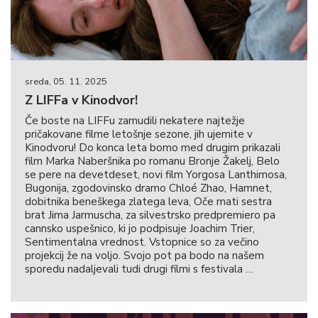
sreda, 05. 11. 2025
Z LIFFa v Kinodvor!
Če boste na LIFFu zamudili nekatere najtežje
pričakovane filme letošnje sezone, jih ujemite v
Kinodvoru! Do konca leta bomo med drugim prikazali
film Marka Naberšnika po romanu Bronje Žakelj, Belo
se pere na devetdeset, novi film Yorgosa Lanthimosa,
Bugonija, zgodovinsko dramo Chloé Zhao, Hamnet,
dobitnika beneškega zlatega leva, Oče mati sestra
brat Jima Jarmuscha, za silvestrsko predpremiero pa
cannsko uspešnico, ki jo podpisuje Joachim Trier,
Sentimentalna vrednost. Vstopnice so za večino
projekcij že na voljo. Svojo pot pa bodo na našem
sporedu nadaljevali tudi drugi filmi s festivala …