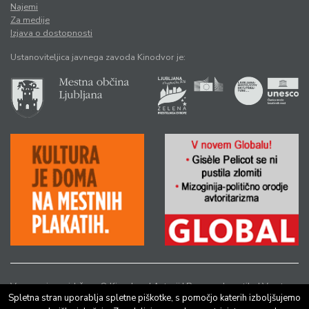
Najemi
Za medije
Izjava o dostopnosti
Ustanoviteljica javnega zavoda Kinodvor je:
Vse pravice pridržane © Kinodvor |
Avtorji
|
Pravno obvestilo
|
Varstvo
Spletna stran uporablja spletne piškotke, s pomočjo katerih izboljšujemo
osebnih podatkov