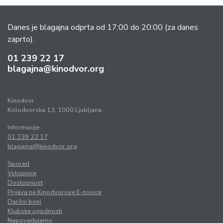
Danes je blagajna odprta od 17:00 do 20:00
(za danes
zaprto).
01 239 22 17
blagajna@kinodvor.org
Kinodvor
Kolodvorska 13, 1000 Ljubljana
Informacije:
01 239 22 17
blagajna@kinodvor.org
Spored
Vstopnice
Dostopnost
Prijava na Kinodvorove E-novice
Darilni boni
Klubske ugodnosti
Napovedujemo