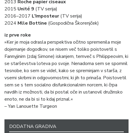
2013
Roche papier ciseaux
2015
Unité 9
(TV serija)
2016–2017
L’Imposteur
(TV serija)
2024
Mlle Bottine
(Gospodična Škorenjček)
iz prve roke
»Ker je moja odrasla perspektiva očitno spremenila moje
dojemanje dogodkov, se nisem več toliko poistovetil s
Fannyjinim (zdaj Simone) iskanjem, temveč s Philippeovim, ki
se starševstva loteva po svoje. Nenadoma sem se spomnil
tesnobe, ko sem se videl, kako se spreminjam v starša, z
vsemi skrbmi in odgovornostmi, ki jih to prinaša. Poistovetil
sem se s tem socialno disfunkcionalnim norcem, ki črpa
navdih iz možnosti, da bi postal oče in ustanovil družinsko
enoto, ne da bi si to kdaj priznal.«
– Yan Lanouette Turgeon
DODATNA GRADIVA