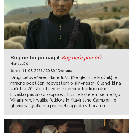
Bog neće pomoći
Bog ne bo pomagal
Hana Jušić
torek, 11. 08. 2026 / 20:30 / Dvorana
Drugi celovečerec Hane Jušić (Ne glej mi v krožnik) je
mračno poetičen neovestern o skrivnostni Čilenki, ki na
začetku 20. stoletja vnese nemir v tradicionalno
hrvaško pastirsko skupnost. Film, v katerem se mešajo
Viharni vrh, hrvaška folklora in Klavir Jane Campion, je
glavnima igralkama prinesel nagrado v Locarnu.