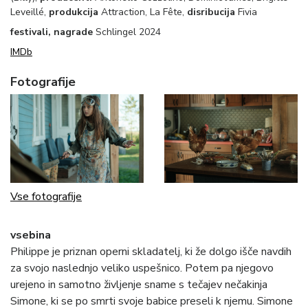
Leveillé,
produkcija
Attraction, La Fête,
disribucija
Fivia
festivali, nagrade
Schlingel 2024
IMDb
Fotografije
Vse fotografije
vsebina
Philippe je priznan operni skladatelj, ki že dolgo išče navdih
za svojo naslednjo veliko uspešnico. Potem pa njegovo
urejeno in samotno življenje sname s tečajev nečakinja
Simone, ki se po smrti svoje babice preseli k njemu. Simone