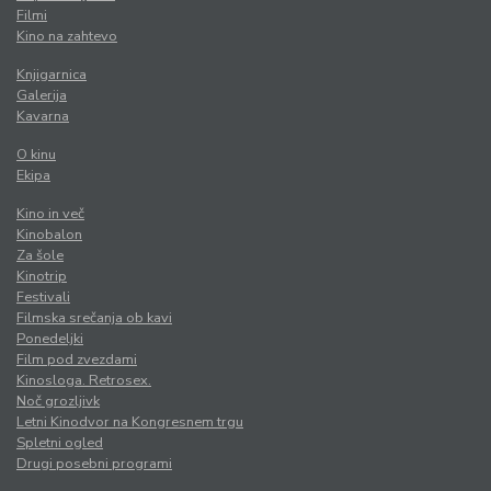
Filmi
Kino na zahtevo
Knjigarnica
Galerija
Kavarna
O kinu
Ekipa
Kino in več
Kinobalon
Za šole
Kinotrip
Festivali
Filmska srečanja ob kavi
Ponedeljki
Film pod zvezdami
Kinosloga. Retrosex.
Noč grozljivk
Letni Kinodvor na Kongresnem trgu
Spletni ogled
Drugi posebni programi