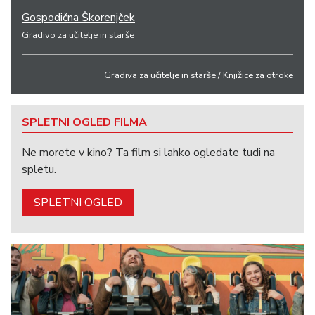
Gospodična Škorenjček
Gradivo za učitelje in starše
Gradiva za učitelje in starše
/
Knjižice za otroke
SPLETNI OGLED FILMA
Ne morete v kino? Ta film si lahko ogledate tudi na
spletu.
SPLETNI OGLED