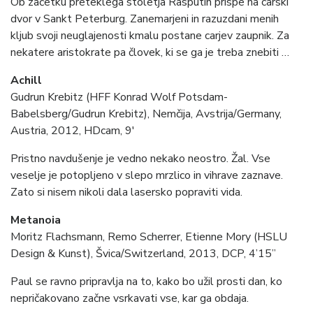
Ob začetku preteklega stoletja Rasputin prispe na carski
dvor v Sankt Peterburg. Zanemarjeni in razuzdani menih
kljub svoji neuglajenosti kmalu postane carjev zaupnik. Za
nekatere aristokrate pa človek, ki se ga je treba znebiti …
Achill
Gudrun Krebitz (HFF Konrad Wolf Potsdam-
Babelsberg/Gudrun Krebitz), Nemčija, Avstrija/Germany,
Austria, 2012, HDcam, 9′
Pristno navdušenje je vedno nekako neostro. Žal. Vse
veselje je potopljeno v slepo mrzlico in vihrave zaznave.
Zato si nisem nikoli dala lasersko popraviti vida.
Metanoia
Moritz Flachsmann, Remo Scherrer, Etienne Mory (HSLU
Design & Kunst), Švica/Switzerland, 2013, DCP, 4’15”
Paul se ravno pripravlja na to, kako bo užil prosti dan, ko
nepričakovano začne vsrkavati vse, kar ga obdaja.