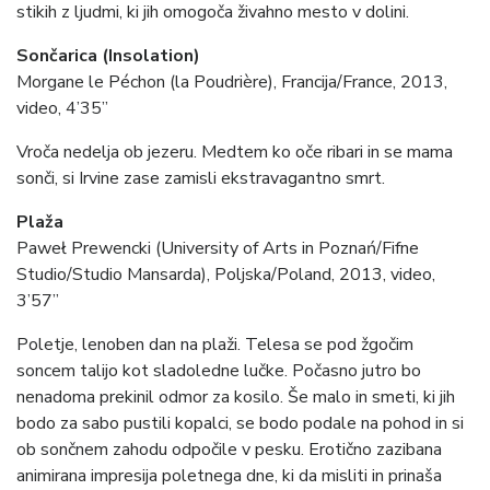
stikih z ljudmi, ki jih omogoča živahno mesto v dolini.
Sončarica (Insolation)
Morgane le Péchon (la Poudrière), Francija/France, 2013,
video, 4’35”
Vroča nedelja ob jezeru. Medtem ko oče ribari in se mama
sonči, si Irvine zase zamisli ekstravagantno smrt.
Plaža
Paweł Prewencki (University of Arts in Poznań/Fifne
Studio/Studio Mansarda), Poljska/Poland, 2013, video,
3’57”
Poletje, lenoben dan na plaži. Telesa se pod žgočim
soncem talijo kot sladoledne lučke. Počasno jutro bo
nenadoma prekinil odmor za kosilo. Še malo in smeti, ki jih
bodo za sabo pustili kopalci, se bodo podale na pohod in si
ob sončnem zahodu odpočile v pesku. Erotično zazibana
animirana impresija poletnega dne, ki da misliti in prinaša