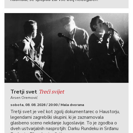
Treći svijet
Tretji svet
Arsen Oremović
sobota, 08. 08. 2026 / 20:00 / Mala dvorana
Tretji svet je več kot zgolj dokumentarec o Haustorju,
legendarni zagrebški skupini, ki je zaznamovala
glasbeno sceno nekdanje Jugoslavije. To je zgodba o
dveh ustvarjalnih nasprotjih: Darku Rundeku in Srđanu