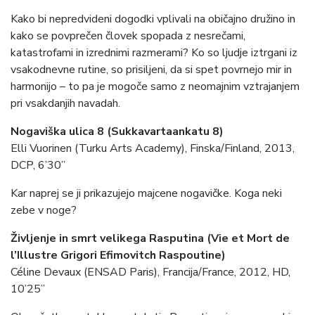
Kako bi nepredvideni dogodki vplivali na običajno družino in
kako se povprečen človek spopada z nesrečami,
katastrofami in izrednimi razmerami? Ko so ljudje iztrgani iz
vsakodnevne rutine, so prisiljeni, da si spet povrnejo mir in
harmonijo – to pa je mogoče samo z neomajnim vztrajanjem
pri vsakdanjih navadah.
Nogaviška ulica 8 (Sukkavartaankatu 8)
Elli Vuorinen (Turku Arts Academy), Finska/Finland, 2013,
DCP, 6’30”
Kar naprej se ji prikazujejo majcene nogavičke. Koga neki
zebe v noge?
Življenje in smrt velikega Rasputina (Vie et Mort de
l’Illustre Grigori Efimovitch Raspoutine)
Céline Devaux (ENSAD Paris), Francija/France, 2012, HD,
10’25”