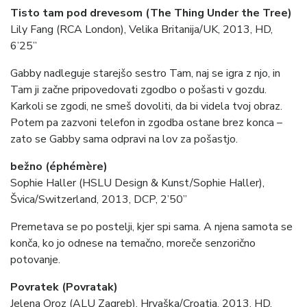
Tisto tam pod drevesom (The Thing Under the Tree)
Lily Fang (RCA London), Velika Britanija/UK, 2013, HD,
6’25”
Gabby nadleguje starejšo sestro Tam, naj se igra z njo, in
Tam ji začne pripovedovati zgodbo o pošasti v gozdu.
Karkoli se zgodi, ne smeš dovoliti, da bi videla tvoj obraz.
Potem pa zazvoni telefon in zgodba ostane brez konca –
zato se Gabby sama odpravi na lov za pošastjo.
bežno (éphémère)
Sophie Haller (HSLU Design & Kunst/Sophie Haller),
Švica/Switzerland, 2013, DCP, 2’50”
Premetava se po postelji, kjer spi sama. A njena samota se
konča, ko jo odnese na temačno, moreče senzorično
potovanje.
Povratek (Povratak)
Jelena Oroz (ALU Zagreb), Hrvaška/Croatia, 2013, HD,