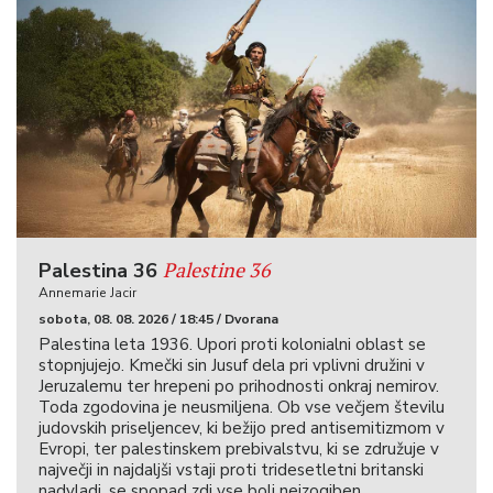
Palestine 36
Palestina 36
Annemarie Jacir
sobota, 08. 08. 2026 / 18:45 / Dvorana
Palestina leta 1936. Upori proti kolonialni oblast se
stopnjujejo. Kmečki sin Jusuf dela pri vplivni družini v
Jeruzalemu ter hrepeni po prihodnosti onkraj nemirov.
Toda zgodovina je neusmiljena. Ob vse večjem številu
judovskih priseljencev, ki bežijo pred antisemitizmom v
Evropi, ter palestinskem prebivalstvu, ki se združuje v
največji in najdaljši vstaji proti tridesetletni britanski
nadvladi, se spopad zdi vse bolj neizogiben.