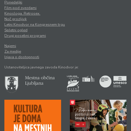
Ponedeljki
Film pod zvezdami
Kinosloga. Retrosex.
Noč grozljivk
Letni Kinodvor na Kongresnem trgu
Spletni ogled
Drugi posebni programi
Najemi
Za medije
Izjava o dostopnosti
Ustanoviteljica javnega zavoda Kinodvor je: