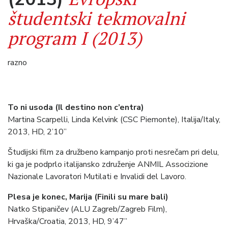
študentski tekmovalni
program I (2013)
razno
To ni usoda (Il destino non c’entra)
Martina Scarpelli, Linda Kelvink (CSC Piemonte), Italija/Italy,
2013, HD, 2’10”
Študijski film za družbeno kampanjo proti nesrečam pri delu,
ki ga je podprlo italijansko združenje ANMIL Associzione
Nazionale Lavoratori Mutilati e Invalidi del Lavoro.
Plesa je konec, Marija (Finili su mare bali)
Natko Stipaničev (ALU Zagreb/Zagreb Film),
Hrvaška/Croatia, 2013, HD, 9’47”