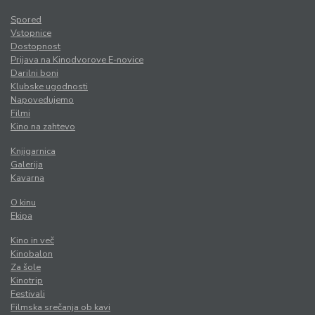
Spored
Vstopnice
Dostopnost
Prijava na Kinodvorove E-novice
Darilni boni
Klubske ugodnosti
Napovedujemo
Filmi
Kino na zahtevo
Knjigarnica
Galerija
Kavarna
O kinu
Ekipa
Kino in več
Kinobalon
Za šole
Kinotrip
Festivali
Filmska srečanja ob kavi