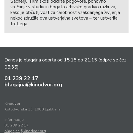
Sacherju. Film skozi odkrite pogovore, ponovno
srečanje v studiu in bogato arhivsko gradivo razkriva,
kako je občutljivost za čarobnost vsakdanjega življenja
nekoč združila dva ustvarjalna svetova – ter ustvarila
tretjega.
Danes je blagajna odprta od 15:15 do 21:15
(odpre se čez
05:35).
01 239 22 17
blagajna@kinodvor.org
Kinodvor
Kolodvorska 13, 1000 Ljubljana
Informacije:
01 239 22 17
blagajna@kinodvor.org