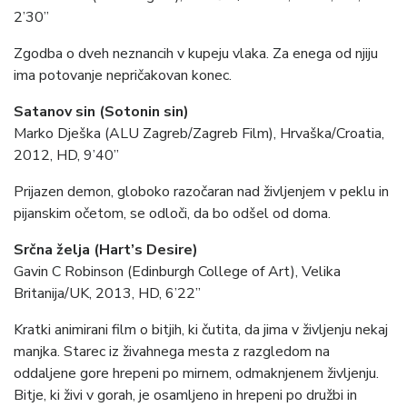
2’30’’
Zgodba o dveh neznancih v kupeju vlaka. Za enega od njiju
ima potovanje nepričakovan konec.
Satanov sin (Sotonin sin)
Marko Dješka (ALU Zagreb/Zagreb Film), Hrvaška/Croatia,
2012, HD, 9’40”
Prijazen demon, globoko razočaran nad življenjem v peklu in
pijanskim očetom, se odloči, da bo odšel od doma.
Srčna želja (Hart’s Desire)
Gavin C Robinson (Edinburgh College of Art), Velika
Britanija/UK, 2013, HD, 6’22”
Kratki animirani film o bitjih, ki čutita, da jima v življenju nekaj
manjka. Starec iz živahnega mesta z razgledom na
oddaljene gore hrepeni po mirnem, odmaknjenem življenju.
Bitje, ki živi v gorah, je osamljeno in hrepeni po družbi in