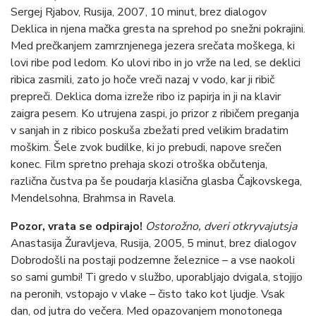
Sergej Rjabov, Rusija, 2007, 10 minut, brez dialogov
Deklica in njena mačka gresta na sprehod po snežni pokrajini.
Med prečkanjem zamrznjenega jezera srečata moškega, ki
lovi ribe pod ledom. Ko ulovi ribo in jo vrže na led, se deklici
ribica zasmili, zato jo hoče vreči nazaj v vodo, kar ji ribič
prepreči. Deklica doma izreže ribo iz papirja in ji na klavir
zaigra pesem. Ko utrujena zaspi, jo prizor z ribičem preganja
v sanjah in z ribico poskuša zbežati pred velikim bradatim
moškim. Šele zvok budilke, ki jo prebudi, napove srečen
konec. Film spretno prehaja skozi otroška občutenja,
različna čustva pa še poudarja klasična glasba Čajkovskega,
Mendelsohna, Brahmsa in Ravela.
Pozor, vrata se odpirajo!
Ostorožno, dveri otkryvajutsja
Anastasija Žuravljeva, Rusija, 2005, 5 minut, brez dialogov
Dobrodošli na postaji podzemne železnice – a vse naokoli
so sami gumbi! Ti gredo v službo, uporabljajo dvigala, stojijo
na peronih, vstopajo v vlake – čisto tako kot ljudje. Vsak
dan, od jutra do večera. Med opazovanjem monotonega