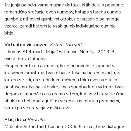
življenja pa odkrivamo majhne detajle, ki jih delajo posebne:
romantično srečanje dveh gumbov, kolaps starega gumba,
gumbe z njihovimi gumbjimi otroki, ne nazadnje pa mnoge
vzorce, zaradi katerih je vsak gumb individualno gumbje
bitje.
Virtualno virtuozen
Virtuos Virtuell
Thomas Stellmach, Maja Oschmann, Nemčija, 2013, 8
minut, brez dialogov
Eksperimentalna animacija, ki ne pripoveduje zgodbe v
klasičnem smislu: ustvari gibanje tuša na belem ozadju, za
katero se zdi, da sledi dramatičnemu loku uverture, ki jo
poslušamo. Njuna interakcija nas spodbudi, da vidimo stvari,
dogodke, mogoče celo dramo v tem, kar so v bistvu le črne
oblike na beli podlagi. Film se odvija na platnu pred nami,
hkrati pa se ustvarja v naši glavi.
Ptičji klici
Birdcalls
Malcolm Sutherland, Kanada, 2006, 5 minut, brez dialogov