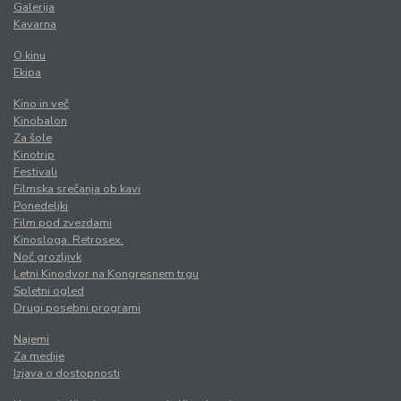
Galerija
Kavarna
O kinu
Ekipa
Kino in več
Kinobalon
Za šole
Kinotrip
Festivali
Filmska srečanja ob kavi
Ponedeljki
Film pod zvezdami
Kinosloga. Retrosex.
Noč grozljivk
Letni Kinodvor na Kongresnem trgu
Spletni ogled
Drugi posebni programi
Najemi
Za medije
Izjava o dostopnosti