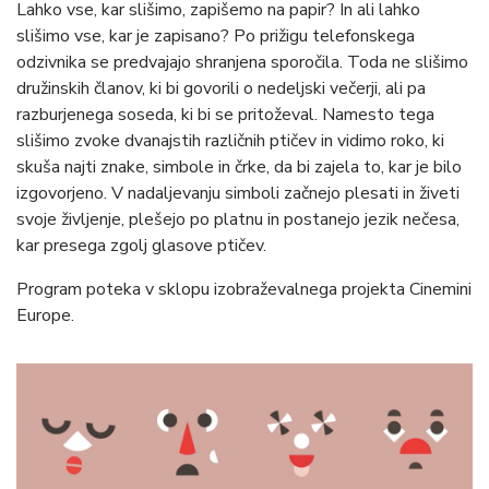
Lahko vse, kar slišimo, zapišemo na papir? In ali lahko
slišimo vse, kar je zapisano? Po prižigu telefonskega
odzivnika se predvajajo shranjena sporočila. Toda ne slišimo
družinskih članov, ki bi govorili o nedeljski večerji, ali pa
razburjenega soseda, ki bi se pritoževal. Namesto tega
slišimo zvoke dvanajstih različnih ptičev in vidimo roko, ki
skuša najti znake, simbole in črke, da bi zajela to, kar je bilo
izgovorjeno. V nadaljevanju simboli začnejo plesati in živeti
svoje življenje, plešejo po platnu in postanejo jezik nečesa,
kar presega zgolj glasove ptičev.
Program poteka v sklopu izobraževalnega projekta Cinemini
Europe.