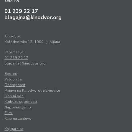
zaprto).
01 239 22 17
blagajna@kinodvor.org
Kinodvor
Kolodvorska 13, 1000 Ljubljana
Informacije:
01 239 22 17
blagajna@kinodvor.org
Spored
Vstopnice
Dostopnost
Prijava na Kinodvorove E-novice
Darilni boni
Klubske ugodnosti
Napovedujemo
Filmi
Kino na zahtevo
Knjigarnica