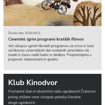
Šolsko leto 2020/2021
Cinemini: igrivi programi kratkih filmov
Več sklopov igrivih filmskih programov za vrtce in šole:
od likovno vznemirljivih del sodobnih umetnikov do
risank iz časov naših babic in dedkov. Pospremljeno s
pogovori, delavnicami in gradivi.
Klub Kinodvor
Postanite član in izkoristite naše ugodnosti! Članstvo
poleg znižane cene vstopnic prinaša številne
druge ugodnosti.