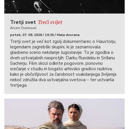
Treći svijet
Tretji svet
Arsen Oremović
petek, 07. 08. 2026 / 19:30 / Mala dvorana
Tretji svet je več kot zgolj dokumentarec o Haustorju,
legendarni zagrebški skupini, ki je zaznamovala
glasbeno sceno nekdanje Jugoslavije. To je zgodba o
dveh ustvarjalnih nasprotjih: Darku Rundeku in Srđanu
Sacherju. Film skozi odkrite pogovore, ponovno
srečanje v studiu in bogato arhivsko gradivo razkriva,
kako je občutljivost za čarobnost vsakdanjega življenja
nekoč združila dva ustvarjalna svetova – ter ustvarila
tretjega.