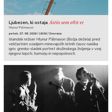
Ástin sem eftir er
Ljubezen, ki ostaja
Hlynur Pálmason
petek, 07. 08. 2026 / 18:00 / Dvorana
Islandski režiser Hlynur Pálmason (Božja dežela) pred
veličastnim ozadjem minevajočih letnih časov naslika
igriv, grenko-sladek portret družinskega življenja v vsej
njegovi lepoti, humorju in nepopolnosti.