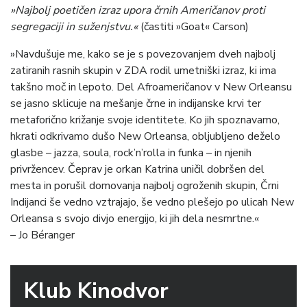
»Najbolj poetičen izraz upora črnih Američanov proti
segregaciji in suženjstvu.«
(častiti »Goat« Carson)
»Navdušuje me, kako se je s povezovanjem dveh najbolj
zatiranih rasnih skupin v ZDA rodil umetniški izraz, ki ima
takšno moč in lepoto. Del Afroameričanov v New Orleansu
se jasno sklicuje na mešanje črne in indijanske krvi ter
metaforično križanje svoje identitete. Ko jih spoznavamo,
hkrati odkrivamo dušo New Orleansa, obljubljeno deželo
glasbe – jazza, soula, rock’n’rolla in funka – in njenih
privržencev. Čeprav je orkan Katrina uničil dobršen del
mesta in porušil domovanja najbolj ogroženih skupin, Črni
Indijanci še vedno vztrajajo, še vedno plešejo po ulicah New
Orleansa s svojo divjo energijo, ki jih dela nesmrtne.«
– Jo Béranger
Klub Kinodvor