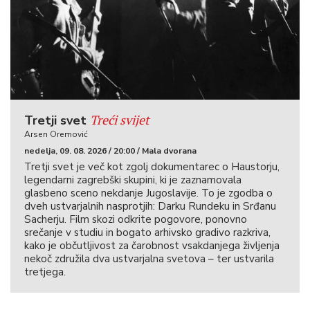
Treći svijet
Tretji svet
Arsen Oremović
nedelja, 09. 08. 2026 / 20:00 / Mala dvorana
Tretji svet je več kot zgolj dokumentarec o Haustorju,
legendarni zagrebški skupini, ki je zaznamovala
glasbeno sceno nekdanje Jugoslavije. To je zgodba o
dveh ustvarjalnih nasprotjih: Darku Rundeku in Srđanu
Sacherju. Film skozi odkrite pogovore, ponovno
srečanje v studiu in bogato arhivsko gradivo razkriva,
kako je občutljivost za čarobnost vsakdanjega življenja
nekoč združila dva ustvarjalna svetova – ter ustvarila
tretjega.