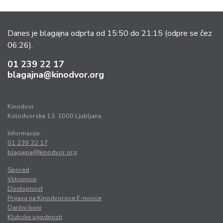
Danes je blagajna odprta od 15:50 do 21:15
(odpre se čez
06:26).
01 239 22 17
blagajna@kinodvor.org
Kinodvor
Kolodvorska 13, 1000 Ljubljana
Informacije:
01 239 22 17
blagajna@kinodvor.org
Spored
Vstopnice
Dostopnost
Prijava na Kinodvorove E-novice
Darilni boni
Klubske ugodnosti