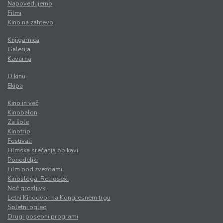
Napovedujemo
Filmi
Kino na zahtevo
Knjigarnica
Galerija
Kavarna
O kinu
Ekipa
Kino in več
Kinobalon
Za šole
Kinotrip
Festivali
Filmska srečanja ob kavi
Ponedeljki
Film pod zvezdami
Kinosloga. Retrosex.
Noč grozljivk
Letni Kinodvor na Kongresnem trgu
Spletni ogled
Drugi posebni programi