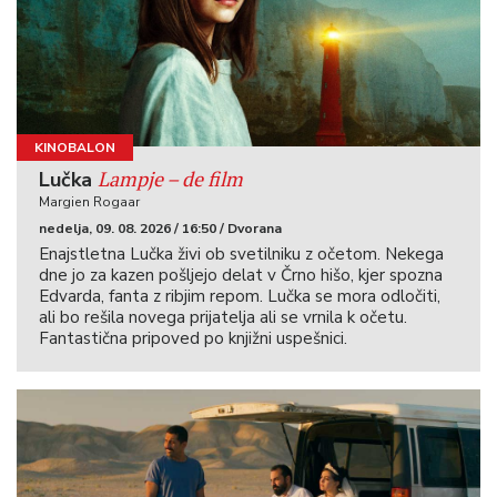
KINOBALON
Lampje – de film
Lučka
Margien Rogaar
nedelja, 09. 08. 2026 / 16:50 / Dvorana
Enajstletna Lučka živi ob svetilniku z očetom. Nekega
dne jo za kazen pošljejo delat v Črno hišo, kjer spozna
Edvarda, fanta z ribjim repom. Lučka se mora odločiti,
ali bo rešila novega prijatelja ali se vrnila k očetu.
Fantastična pripoved po knjižni uspešnici.