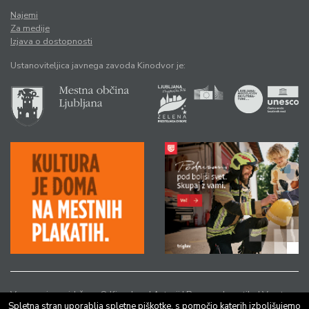
Najemi
Za medije
Izjava o dostopnosti
Ustanoviteljica javnega zavoda Kinodvor je:
Vse pravice pridržane © Kinodvor |
Avtorji
|
Pravno obvestilo
|
Varstvo
Spletna stran uporablja spletne piškotke, s pomočjo katerih izboljšujemo