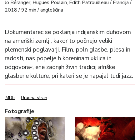
Jo Béranger, Hugues Poulain, Édith Patrouilleau / Francija /
2018 / 92 min / angleščina
Dokumentarec se poklanja indijanskim duhovom
na ameriški zemlji, kakor to počnejo veliki
plemenski poglavarji. Film, poln glasbe, plesa in
radosti, nas popelje h koreninam »klica in
odgovora«, ene zadnjih živih tradicij afriške
glasbene kulture, pri kateri se je napajal tudi jazz.
IMDb
Uradna stran
Fotografije