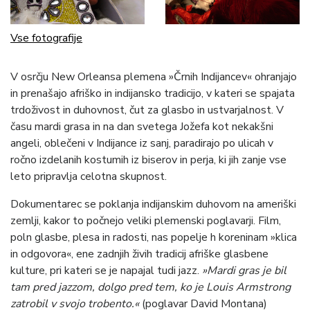
Vse fotografije
V osrčju New Orleansa plemena »Črnih Indijancev« ohranjajo
in prenašajo afriško in indijansko tradicijo, v kateri se spajata
trdoživost in duhovnost, čut za glasbo in ustvarjalnost. V
času mardi grasa in na dan svetega Jožefa kot nekakšni
angeli, oblečeni v Indijance iz sanj, paradirajo po ulicah v
ročno izdelanih kostumih iz biserov in perja, ki jih zanje vse
leto pripravlja celotna skupnost.
Dokumentarec se poklanja indijanskim duhovom na ameriški
zemlji, kakor to počnejo veliki plemenski poglavarji. Film,
poln glasbe, plesa in radosti, nas popelje h koreninam »klica
in odgovora«, ene zadnjih živih tradicij afriške glasbene
kulture, pri kateri se je napajal tudi jazz.
»Mardi gras je bil
tam pred jazzom, dolgo pred tem, ko je Louis Armstrong
zatrobil v svojo trobento.«
(poglavar David Montana)