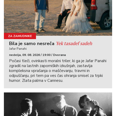
ZA ZAMUDNIKE
Yek tasadef sadeh
Bila je samo nesreča
Jafar Panahi
nedelja, 09. 08. 2026 / 19:00 / Dvorana
Počasi tleči, ovinkasti moralni triler, ki ga je Jafar Panahi
zgradil na lastnih zaporniških izkušnjah, zastavlja
kompleksna vprašanja o maščevanju, travmi in
odpuščanju, pri tem pa ves čas ohranja smisel za trpki
humor. Zlata palma v Cannesu.