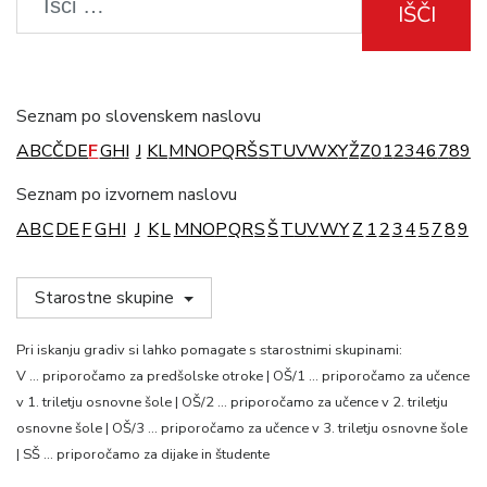
IŠČI
Seznam po slovenskem naslovu
A
B
C
Č
D
E
F
G
H
I
J
K
L
M
N
O
P
Q
R
Š
S
T
U
V
W
X
Y
Ž
Z
0
1
2
3
4
6
7
8
9
Seznam po izvornem naslovu
A
B
C
D
E
F
G
H
I
J
K
L
M
N
O
P
Q
R
S
Š
T
U
V
W
Y
Z
1
2
3
4
5
7
8
9
Starostne skupine
Pri iskanju gradiv si lahko pomagate s starostnimi skupinami:
V … priporočamo za predšolske otroke | OŠ/1 … priporočamo za učence
v 1. triletju osnovne šole | OŠ/2 … priporočamo za učence v 2. triletju
osnovne šole | OŠ/3 … priporočamo za učence v 3. triletju osnovne šole
| SŠ … priporočamo za dijake in študente