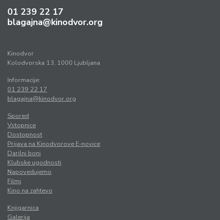
01 239 22 17
blagajna@kinodvor.org
Kinodvor
Kolodvorska 13, 1000 Ljubljana
Informacije:
01 239 22 17
blagajna@kinodvor.org
Spored
Vstopnice
Dostopnost
Prijava na Kinodvorove E-novice
Darilni boni
Klubske ugodnosti
Napovedujemo
Filmi
Kino na zahtevo
Knjigarnica
Galerija