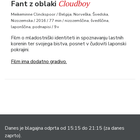
Cloudboy
Fant z oblaki
Meikeminne Clinckspoor / Belgija, Norveška, Švedska,
Nizozemska / 2016 / 77 min / nizozemščina, švedščina,
laponščina, podnapisi / 9+
Film o mladostniški identiteti in spoznavanju lastnih
korenin ter svojega bistva, posnet v čudoviti laponski
pokrajini.
Film ima dodatno gradivo.
Danes je blagajna odprta od 15:15 do 21:15
(za danes
zaprto).