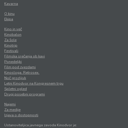
Kavarna
O kinu
Ekipa
Kino in več
Kinobalon
Za šole
Kinotrip
Festivali
Filmska srečanja ob kavi
Ponedeljki
Film pod zvezdami
Kinosloga. Retrosex.
Noč grozljivk
Letni Kinodvor na Kongresnem trgu
Spletni ogled
Drugi posebni programi
Najemi
Za medije
Izjava o dostopnosti
Ustanoviteljica javnega zavoda Kinodvor je: