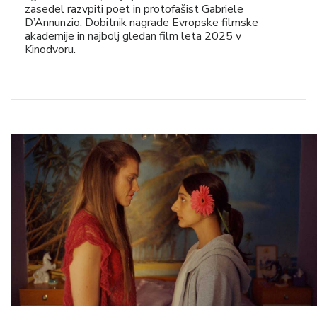
zasedel razvpiti poet in protofašist Gabriele
D’Annunzio. Dobitnik nagrade Evropske filmske
akademije in najbolj gledan film leta 2025 v
Kinodvoru.