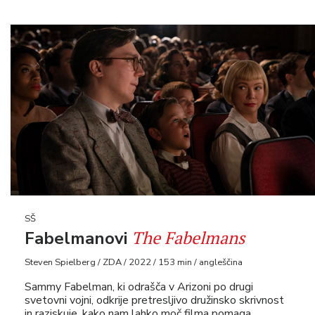
SŠ
The Fabelmans
Fabelmanovi
Steven Spielberg / ZDA / 2022 / 153 min / angleščina
Sammy Fabelman, ki odrašča v Arizoni po drugi
svetovni vojni, odkrije pretresljivo družinsko skrivnost
in raziskuje, kako nam lahko moč filma pomaga