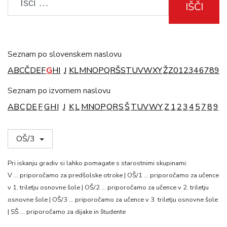
IŠČI
Seznam po slovenskem naslovu
A
B
C
Č
D
E
F
G
H
I
J
K
L
M
N
O
P
Q
R
Š
S
T
U
V
W
X
Y
Ž
Z
0
1
2
3
4
6
7
8
9
Seznam po izvornem naslovu
A
B
C
D
E
F
G
H
I
J
K
L
M
N
O
P
Q
R
S
Š
T
U
V
W
Y
Z
1
2
3
4
5
7
8
9
OŠ/3
Pri iskanju gradiv si lahko pomagate s starostnimi skupinami:
V … priporočamo za predšolske otroke | OŠ/1 … priporočamo za učence
v 1. triletju osnovne šole | OŠ/2 … priporočamo za učence v 2. triletju
osnovne šole | OŠ/3 … priporočamo za učence v 3. triletju osnovne šole
| SŠ … priporočamo za dijake in študente