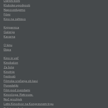
Darilni boni
Klubske ugodnosti
Napovedujemo
Filmi
Kino na zahtevo
Knjigarnica
Galerija
Kavarna
O kinu
Ekipa
Kino in več
Kinobalon
Za šole
Kinotrip
Festivali
Filmska srečanja ob kavi
Ponedeljki
Film pod zvezdami
Kinosloga. Retrosex.
Noč grozljivk
Letni Kinodvor na Kongresnem trgu