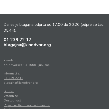
Danes je blagajna odprta od 17:00 do 20:20
(odpre se čez
05:44).
01 239 22 17
blagajna@kinodvor.org
Kinodvor
Kolodvorska 13, 1000 Ljubljana
Informacije:
01 239 22 17
blagajna@kinodvor.org
Spored
Vstopnice
Dostopnost
Prijava na Kinodvorove E-novice