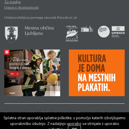
Za medije
Izjava o dostopnosti
Ustanoviteljica javnega zavoda Kinodvor je:
Vse pravice pridržane © Kinodvor |
Avtorji
|
Pravno obvestilo
|
Varstvo
Spletna stran uporablja spletne piškotke, s pomočjo katerih izboljšujemo
osebnih podatkov
uporabniško izkušnjo. Z nadaljnjo uporabo se strinjate z uporabo