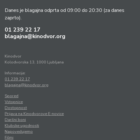
Danes je blagajna odprta od 09:00 do 20:30
(za danes
zaprto).
01 239 22 17
blagajna@kinodvor.org
Kinodvor
Kolodvorska 13, 1000 Ljubljana
Informacije:
01 239 22 17
blagajna@kinodvor.org
Spored
Vstopnice
Dostopnost
Prijava na Kinodvorove E-novice
Darilni boni
Klubske ugodnosti
Napovedujemo
Filmi