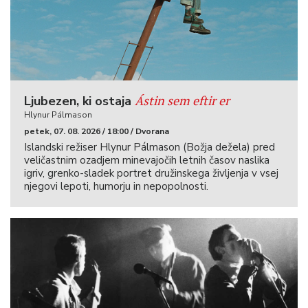
Ástin sem eftir er
Ljubezen, ki ostaja
Hlynur Pálmason
petek, 07. 08. 2026 / 18:00 / Dvorana
Islandski režiser Hlynur Pálmason (Božja dežela) pred
veličastnim ozadjem minevajočih letnih časov naslika
igriv, grenko-sladek portret družinskega življenja v vsej
njegovi lepoti, humorju in nepopolnosti.