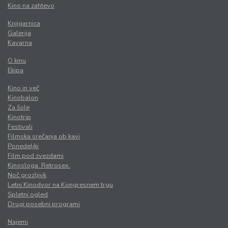
Kino na zahtevo
Knjigarnica
Galerija
Kavarna
O kinu
Ekipa
Kino in več
Kinobalon
Za šole
Kinotrip
Festivali
Filmska srečanja ob kavi
Ponedeljki
Film pod zvezdami
Kinosloga. Retrosex.
Noč grozljivk
Letni Kinodvor na Kongresnem trgu
Spletni ogled
Drugi posebni programi
Najemi