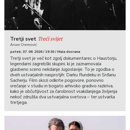
Treći svijet
Tretji svet
Arsen Oremović
petek, 07. 08. 2026 / 19:30 / Mala dvorana
Tretji svet je več kot zgolj dokumentarec o Haustorju,
legendarni zagrebški skupini, ki je zaznamovala
glasbeno sceno nekdanje Jugoslavije. To je zgodba o
dveh ustvarjalnih nasprotjih: Darku Rundeku in Srđanu
Sacherju. Film skozi odkrite pogovore, ponovno
srečanje v studiu in bogato arhivsko gradivo razkriva,
kako je občutljivost za čarobnost vsakdanjega življenja
nekoč združila dva ustvarjalna svetova – ter ustvarila
tretjega.