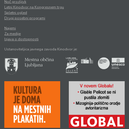
Noč grozljivk
Letni Kinodvor na Kongresnem trgu
Spletni ogled
Drugi posebni programi
Najemi
Za medije
Izjava o dostopnosti
Ustanoviteljica javnega zavoda Kinodvor je: