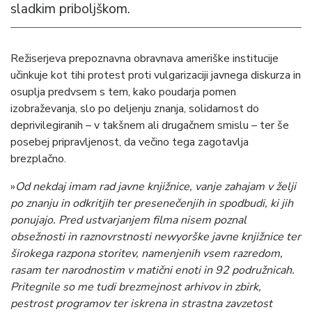
sladkim priboljškom.
Režiserjeva prepoznavna obravnava ameriške institucije
učinkuje kot tihi protest proti vulgarizaciji javnega diskurza in
osuplja predvsem s tem, kako poudarja pomen
izobraževanja, slo po deljenju znanja, solidarnost do
deprivilegiranih – v takšnem ali drugačnem smislu – ter še
posebej pripravljenost, da večino tega zagotavlja
brezplačno.
»
Od nekdaj imam rad javne knjižnice, vanje zahajam v želji
po znanju in odkritjih ter presenečenjih in spodbudi, ki jih
ponujajo. Pred ustvarjanjem filma nisem poznal
obsežnosti in raznovrstnosti newyorške javne knjižnice ter
širokega razpona storitev, namenjenih vsem razredom,
rasam ter narodnostim v matični enoti in 92 podružnicah.
Pritegnile so me tudi brezmejnost arhivov in zbirk,
pestrost programov ter iskrena in strastna zavzetost