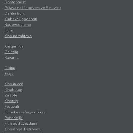
Dostopnost
Prijava na Kinodvorove E-novice
Darilni boni
Klubske ugodnosti
Napovedujemo
Filmi
Kino na zahtevo
Knjigarnica
Galerija
Kavarna
O kinu
Ekipa
Kino in več
Kinobalon
Za šole
Kinotrip
Festivali
Filmska srečanja ob kavi
Ponedeljki
Film pod zvezdami
Kinosloga. Retrosex.