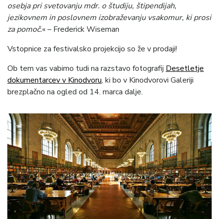
osebja pri svetovanju mdr. o študiju, štipendijah,
jezikovnem in poslovnem izobraževanju vsakomur, ki prosi
za pomoč.
« – Frederick Wiseman
Vstopnice za festivalsko projekcijo so že v prodaji!
Ob tem vas vabimo tudi na razstavo fotografij
De
setletje
dokum
entarcev
v
K
inodvoru
, ki bo v Kinodvorovi Galeriji
brezplačno na ogled od 14. marca dalje.