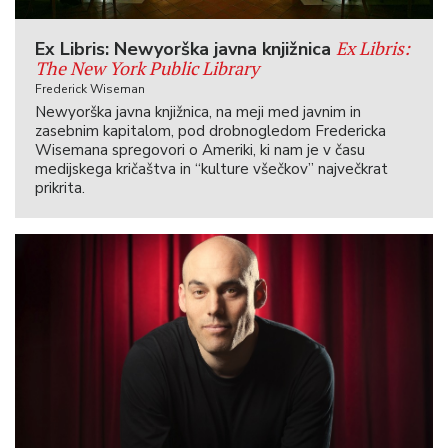
Ex Libris:
Ex Libris: Newyorška javna knjižnica
The New York Public Library
Frederick Wiseman
Newyorška javna knjižnica, na meji med javnim in
zasebnim kapitalom, pod drobnogledom Fredericka
Wisemana spregovori o Ameriki, ki nam je v času
medijskega kričaštva in “kulture všečkov” največkrat
prikrita.