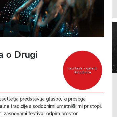
a o Drugi
razstava v galeriji
Kinodvora
esetletja predstavlja glasbo, ki presega
alne tradicije s sodobnimi umetniškimi pristopi.
mi zasnovami festival odpira prostor