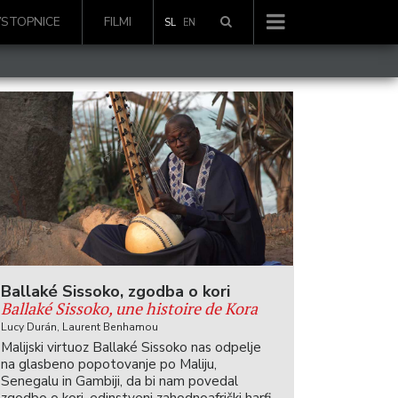
VSTOPNICE
FILMI
SL
EN
Ballaké Sissoko, zgodba o kori
Ballaké Sissoko, une histoire de Kora
Lucy Durán, Laurent Benhamou
Malijski virtuoz Ballaké Sissoko nas odpelje
na glasbeno popotovanje po Maliju,
Senegalu in Gambiji, da bi nam povedal