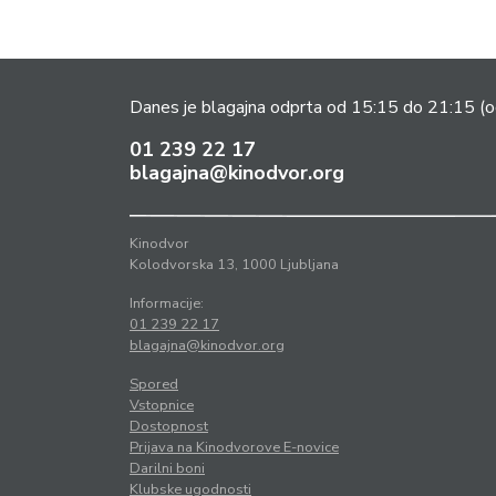
Danes je blagajna odprta od 15:15 do 21:15
(o
01 239 22 17
blagajna@kinodvor.org
Kinodvor
Kolodvorska 13, 1000 Ljubljana
Informacije:
01 239 22 17
blagajna@kinodvor.org
Spored
Vstopnice
Dostopnost
Prijava na Kinodvorove E-novice
Darilni boni
Klubske ugodnosti