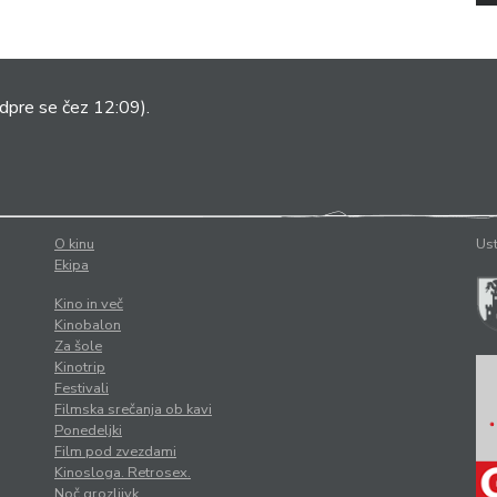
dpre se čez 12:09).
O kinu
Ust
Ekipa
Kino in več
Kinobalon
Za šole
Kinotrip
Festivali
Filmska srečanja ob kavi
Ponedeljki
Film pod zvezdami
Kinosloga. Retrosex.
Noč grozljivk