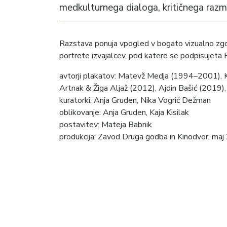
medkulturnega dialoga, kritičnega razmi
Razstava ponuja vpogled v bogato vizualno zgod
portrete izvajalcev, pod katere se podpisujeta 
avtorji plakatov: Matevž Medja (1994–2001),
Artnak & Žiga Aljaž (2012), Ajdin Bašić (2019)
kuratorki: Anja Gruden, Nika Vogrič Dežman
oblikovanje: Anja Gruden, Kaja Kisilak
postavitev: Mateja Babnik
produkcija: Zavod Druga godba in Kinodvor, ma