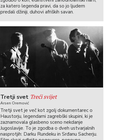
zgodbo o kori, edinstveni zahodnoafriški harfi,
za katero legenda pravi, da so jo ljudem
predali džiniji, duhovi afriških savan.
Treći svijet
Tretji svet
Arsen Oremović
Tretji svet je več kot zgolj dokumentarec o
Haustorju, legendarni zagrebški skupini, ki je
zaznamovala glasbeno sceno nekdanje
Jugoslavije. To je zgodba o dveh ustvarjalnih
nasprotjih: Darku Rundeku in Srđanu Sacherju.