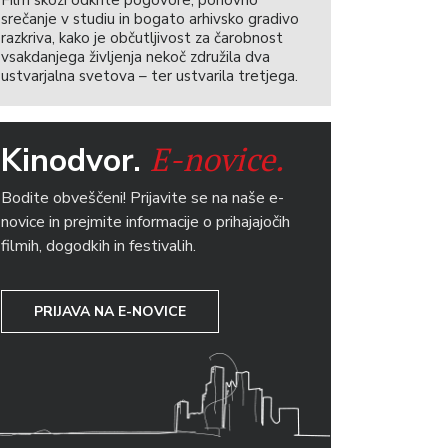
Film skozi odkrite pogovore, ponovno
srečanje v studiu in bogato arhivsko gradivo
razkriva, kako je občutljivost za čarobnost
vsakdanjega življenja nekoč združila dva
ustvarjalna svetova – ter ustvarila tretjega.
E-novice.
Kinodvor.
Bodite obveščeni! Prijavite se na naše e-
novice in prejmite informacije o prihajajočih
filmih, dogodkih in festivalih.
PRIJAVA NA E-NOVICE