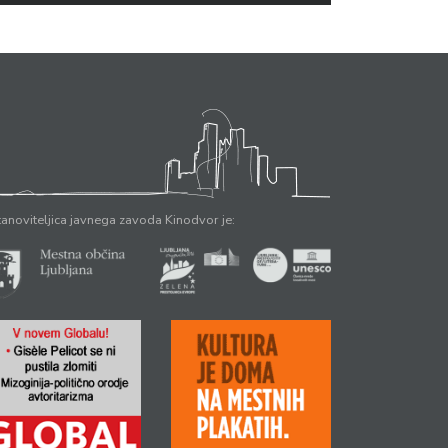
anoviteljica javnega zavoda Kinodvor je: