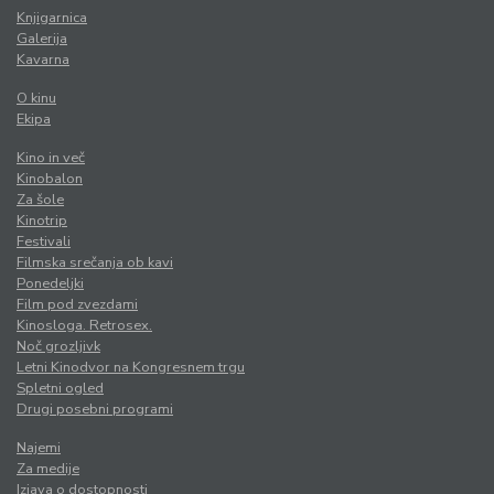
Knjigarnica
Galerija
Kavarna
O kinu
Ekipa
Kino in več
Kinobalon
Za šole
Kinotrip
Festivali
Filmska srečanja ob kavi
Ponedeljki
Film pod zvezdami
Kinosloga. Retrosex.
Noč grozljivk
Letni Kinodvor na Kongresnem trgu
Spletni ogled
Drugi posebni programi
Najemi
Za medije
Izjava o dostopnosti