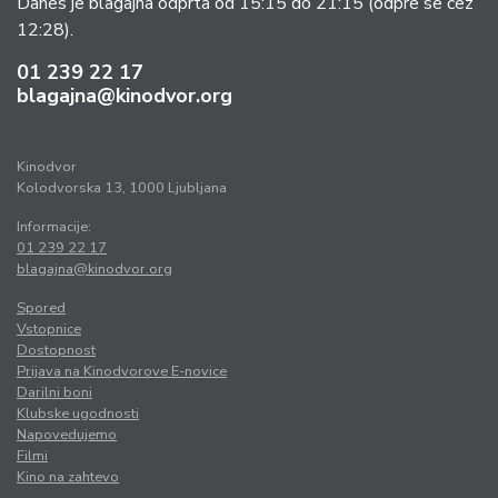
Danes je blagajna odprta od 15:15 do 21:15
(odpre se čez
12:28).
01 239 22 17
blagajna@kinodvor.org
Kinodvor
Kolodvorska 13, 1000 Ljubljana
Informacije:
01 239 22 17
blagajna@kinodvor.org
Spored
Vstopnice
Dostopnost
Prijava na Kinodvorove E-novice
Darilni boni
Klubske ugodnosti
Napovedujemo
Filmi
Kino na zahtevo