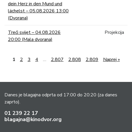
dein Herz in den Mund und
lächelst – 05.08.2026 13:00
(Dvorana)
Treći svijet – 04.08.2026
Projekcija
20:00 (Mala dvorana)
1
2
3
4
…
2.807
2.808
2.809
Naprej »
Danes je blagajna odprta od 17:00 do 20:20
(za danes
zaprto).
01 239 22 17
blagajna@kinodvor.org