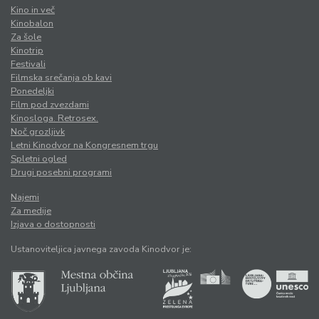
Kino in več
Kinobalon
Za šole
Kinotrip
Festivali
Filmska srečanja ob kavi
Ponedeljki
Film pod zvezdami
Kinosloga. Retrosex.
Noč grozljivk
Letni Kinodvor na Kongresnem trgu
Spletni ogled
Drugi posebni programi
Najemi
Za medije
Izjava o dostopnosti
Ustanoviteljica javnega zavoda Kinodvor je: