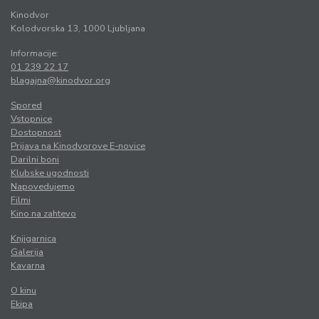
Kinodvor
Kolodvorska 13, 1000 Ljubljana
Informacije:
01 239 22 17
blagajna@kinodvor.org
Spored
Vstopnice
Dostopnost
Prijava na Kinodvorove E-novice
Darilni boni
Klubske ugodnosti
Napovedujemo
Filmi
Kino na zahtevo
Knjigarnica
Galerija
Kavarna
O kinu
Ekipa