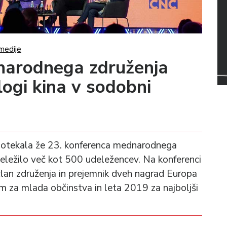
medije
narodnega združenja
ogi kina v sodobni
i potekala že 23. konferenca mednarodnega
deležilo več kot 500 udeležencev. Na konferenci
član združenja in prejemnik dveh nagrad Europa
m za mlada občinstva in leta 2019 za najboljši