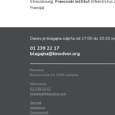
Strassbourg),
Francoski inštitut
(Ministrstvo z
Francija).
Danes je blagajna odprta od 17:00 do 20:20
(o
01 239 22 17
blagajna@kinodvor.org
Kinodvor
Kolodvorska 13, 1000 Ljubljana
Informacije:
01 239 22 17
blagajna@kinodvor.org
Spored
Vstopnice
Dostopnost