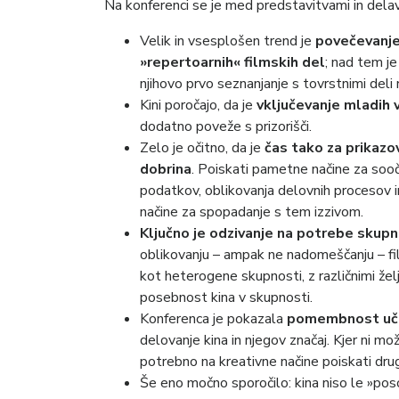
Na konferenci se je med predstavitvami in delavn
Velik in vsesplošen trend je
povečevanje 
»repertoarnih« filmskih del
; nad tem j
njihovo prvo seznanjanje s tovrstnimi deli
Kini poročajo, da je
vključevanje mladih 
dodatno poveže s prizorišči.
Zelo je očitno, da je
čas tako za prikaz
dobrina
. Poiskati pametne načine za sooč
podatkov, oblikovanja delovnih procesov i
načine za spopadanje s tem izzivom.
Ključno
je odzivanje na potrebe skupn
oblikovanju – ampak ne nadomeščanju – f
kot heterogene skupnosti, z različnimi želja
posebnost kina v skupnosti.
Konferenca je pokazala
pomembnost uči
delovanje kina in njegov značaj. Kjer ni mo
potrebno na kreativne načine poiskati dru
Še eno močno sporočilo: kina niso le »poso