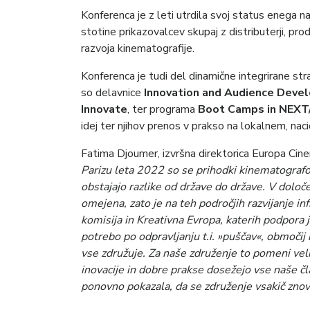
Konferenca je z leti utrdila svoj status enega n
stotine prikazovalcev skupaj z distributerji, pr
razvoja kinematografije.
Konferenca je tudi del dinamične integrirane st
so delavnice
Innovation and Audience Deve
Innovate
, ter programa
Boot Camps in NEXT
idej ter njihov prenos v prakso na lokalnem, na
Fatima Djoumer, izvršna direktorica Europa Cin
Parizu leta 2022 so se prihodki kinematografo
obstajajo razlike od države do države. V določ
omejena, zato je na teh področjih razvijanje i
komisija in Kreativna Evropa, katerih podpora
potrebo po odpravljanju t.i. »puščav«, območij 
vse združuje. Za naše združenje to pomeni veli
inovacije in dobre prakse dosežejo vse naše čla
ponovno pokazala, da se združenje vsakič znova