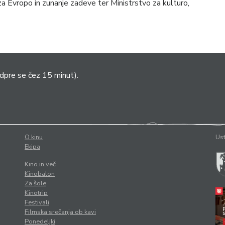
a Evropo in zunanje zadeve ter Ministrstvo za kulturo,
dpre se čez 15 minut).
O kinu
Ust
Ekipa
Kino in več
Kinobalon
Za šole
Kinotrip
Festivali
Filmska srečanja ob kavi
Ponedeljki