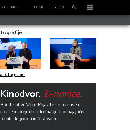
VSTOPNICE
FILMI
SL
EN
tografije
e fotografije
E-novice.
Kinodvor.
Bodite obveščeni! Prijavite se na naše e-
novice in prejmite informacije o prihajajočih
filmih, dogodkih in festivalih.