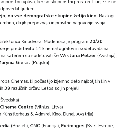
 so prostori vpliva, ker so skupnostni prostori. Ljudje se ne
 odpovedal ljudem.
ejo, da vse demografske skupine želijo kino.
Razlogi
omembno, da jih prepoznajo in pravilno nagovorijo svoja
 direktorica Kinodvora. Moderirala je program
20/20
 se je predstavilo 14 kinematografov in sodelovala na
, na katerem so sodelovali še
Wiktoria Pelzer
(Avstrija),
arynia Gierat
(Poljska).
opa Cinemas, ki počastijo izjemno delo najboljših kin v
ih
39
različnih držav. Letos so jih prejeli:
 Švedska)
a Cinema Centre
(Vilnius, Litva)
 Künstlerhaus & Admiral Kino, Dunaj, Avstrija)
Media
(Bruselj),
CNC
(Francija),
Eurimages
(Svet Evrope,