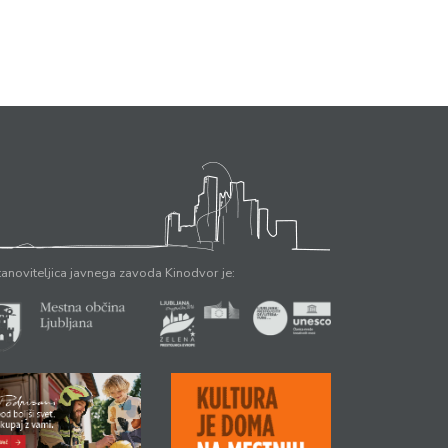
anoviteljica javnega zavoda Kinodvor je: