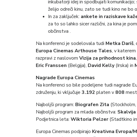
inkubatorji idej in spodbujati komunikacijo;
želijo odreči kinu, zato se tudi kino ne bo
In za zaključek:
ankete in raziskave kaž
za to so lahko sicer različni, za kina je p
občinstva .
Na konferenci je sodelovala tudi
Metka Dariš
,
Europa Cinemas Arthouse Tales
, v katerem
razpravi z naslovom
Vizija za prihodnost kina
Eric Franssen
(Belgija),
David Kelly
(Irska) in
M
Nagrade Europa Cinemas
Na konferenci so bile podeljene tudi nagrade Eur
združenju, ki vključuje
3.192
platen v
808
mest
Najboljši program:
Biografen Zita
(Stockholm,
Najboljši program za mlada občinstva:
Skalvij
Podjetnica leta:
Wiktoria Pelzer
(Stadtkino im
Europa Cinemas podpirajo
Kreativna Evropa/