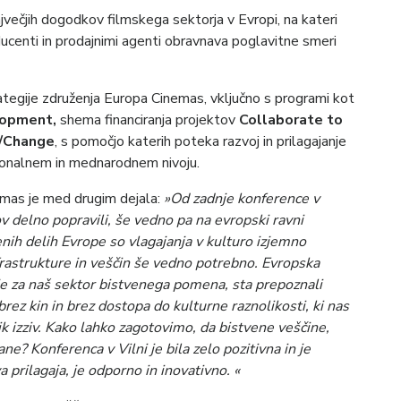
ajvečjih dogodkov filmskega sektorja v Evropi, na kateri
oducenti in prodajnimi agenti obravnava poglavitne smeri
rategije združenja Europa Cinemas, vključno s programi kot
lopment,
shema financiranja projektov
Collaborate to
/Change
, s pomočjo katerih poteka razvoj in prilagajanje
cionalnem in mednarodnem nivoju.
emas je med drugim dejala:
»Od zadnje konference v
v delno popravili, še vedno pa na evropski ravni
enih delih Evrope so vlagajanja v kulturo izjemno
nfrastrukture in veščin še vedno potrebno. Evropska
 je za naš sektor bistvenega pomena, sta prepoznali
brez kin in brez dostopa do kulturne raznolikosti, ki nas
k izziv. Kako lahko zagotovimo, da bistvene veščine,
ne? Konferenca v Vilni je bila zelo pozitivna in je
 prilagaja, je odporno in inovativno. «