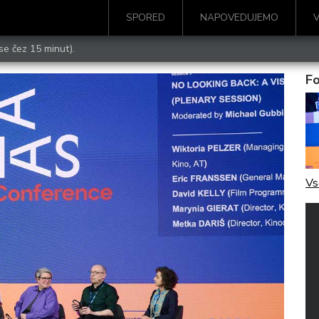
SPORED
NAPOVEDUJEMO
se čez 15 minut).
Fo
Vs