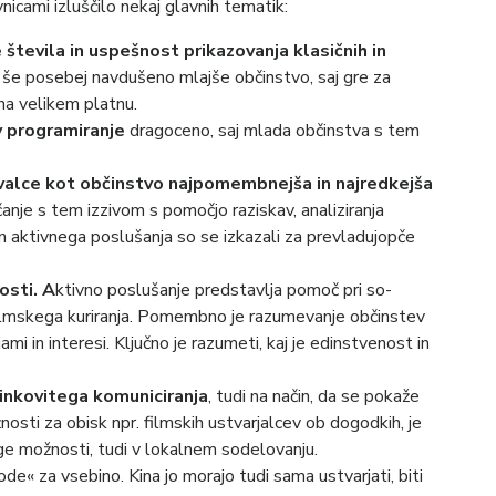
icami izluščilo nekaj glavnih tematik:
števila in uspešnost prikazovanja klasičnih in
e še posebej navdušeno mlajše občinstvo, saj gre za
 na velikem platnu.
v programiranje
dragoceno, saj mlada občinstva s tem
ovalce kot občinstvo najpomembnejša in najredkejša
anje s tem izzivom s pomočjo raziskav, analiziranja
n aktivnega poslušanja so se izkazali za prevladujopče
osti. A
ktivno poslušanje predstavlja pomoč pri so-
ilmskega kuriranja. Pomembno je razumevanje občinstev
mi in interesi. Ključno je razumeti, kaj je edinstvenost in
nkovitega komuniciranja
, tudi na način, da se pokaže
žnosti za obisk npr. filmskih ustvarjalcev ob dogodkih, je
ge možnosti, tudi v lokalnem sodelovanju.
de« za vsebino. Kina jo morajo tudi sama ustvarjati, biti