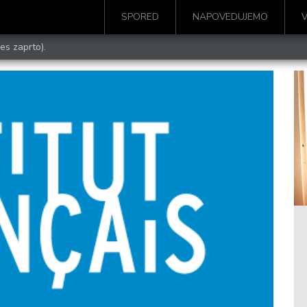
SPORED
NAPOVEDUJEMO
es zaprto).