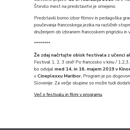
Število mest na predstavitvi je omejeno.
Predstavili bomo izbor filmov in pedagoška grad
poučevanja francoskega jezika na različnih stopn
druženjem ob izbranem francoskem prigrizku in v
********
Že zdaj načrtujte obisk festivala z učenci ali
Festival 1, 2, 3 ciné! Po francosko v kinu / 1,2,3
bo odvijal
med 14. in 16. majem 2019 v Kinod
v
Cineplexxu Maribor.
Program je po dogovoru
Slovenije. Za večje skupine so možni tudi dodatn
Več o festivalu in filmi v programu
.