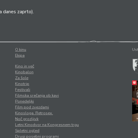
a danes zaprto).
O kinu
Ust
Ekipa
Kino in več
Kinobalon
Za šole
Kinotrip
Festivali
Filmska srečanja ob kavi
Ponedeljki
Film pod zvezdami
Kinosloga. Retrosex.
Noč grozljivk
Letni Kinodvor na Kongresnem trgu
Spletni ogled
Drugi posebni programi