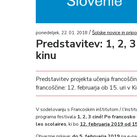
/
ponedeljek, 22. 01. 2018
Šolske novice in pripo
Predstavitev: 1, 2, 3
kinu
Predstavitev projekta učenja francoščine
francoščine: 12. februarja ob 15. uri v 
V sodelovanju s Francoskim inštitutom / l’Insti
programa festivala
1, 2, 3 ciné! Po francosko 
les scolaires
, ki bo
12.
februarja 2019 od 15
Obvezne prijave:
do 5. februarja 2019
na e-na