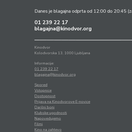
Danes je blagajna odprta od 12:00 do 20:45
(z
01 239 22 17
blagajna@kinodvor.org
Kinodvor
Kolodvorska 13, 1000 Ljubljana
Informacije:
01 239 22 17
blagajna@kinodvor.org
Spored
Vstopnice
Dostopnost
Prijava na Kinodvorove E-novice
Darilni boni
Klubske ugodnosti
Napovedujemo
Filmi
Kino na zahtevo