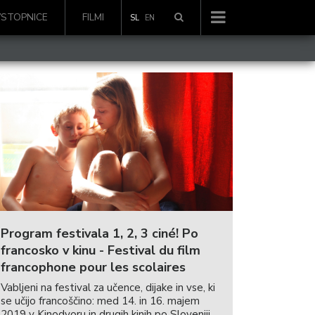
VSTOPNICE
FILMI
SL
EN
Program festivala 1, 2, 3 ciné! Po
francosko v kinu - Festival du film
francophone pour les scolaires
Vabljeni na festival za učence, dijake in vse, ki
se učijo francoščino: med 14. in 16. majem
2019 v Kinodvoru in drugih kinih po Sloveniji