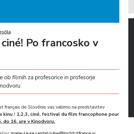
ročila
 ciné! Po francosko v
 ob filmih za profesorice in profesorje
Kinodvoru
tut français de Slovénie vas vabimo na predstavitev
v kinu
/
1,2,3, ciné, festival du film francophone pour
. do 16. ure v Kinodvoru.
slov:
marie-laure.canteloube@institutfrance.si
.