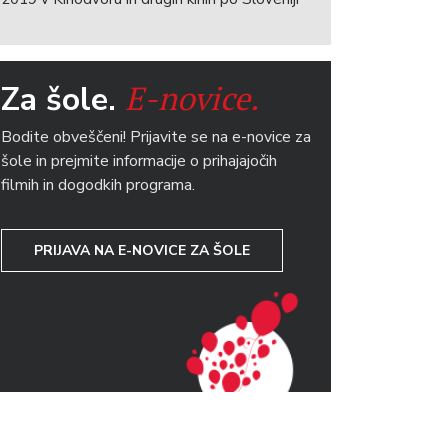
E-novice.
Za šole.
Bodite obveščeni! Prijavite se na e-novice za
šole in prejmite informacije o prihajajočih
filmih in dogodkih programa.
PRIJAVA NA E-NOVICE ZA ŠOLE