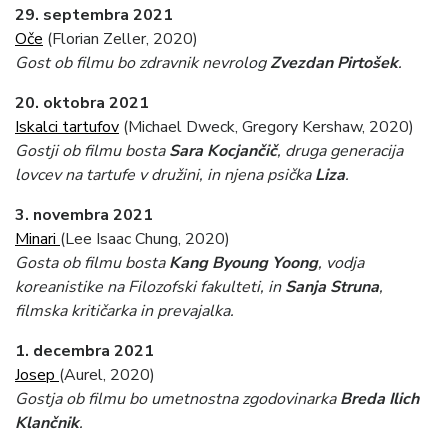
29. septembra 2021
Oče
(Florian Zeller, 2020)
Gost ob filmu bo zdravnik nevrolog
Zvezdan Pirtošek
.
20. oktobra 2021
Iskalci tartufov
(Michael Dweck, Gregory Kershaw, 2020)
Gostji ob filmu bosta
Sara Kocjančič
, druga generacija
lovcev na tartufe v družini, in njena psička
Liza
.
3. novembra
2021
Minari
(Lee Isaac Chung, 2020)
Gosta ob filmu bosta
Kang Byoung Yoong
, vodja
koreanistike na Filozofski fakulteti, in
Sanja Struna
,
filmska kritičarka in prevajalka.
1. decembra 2021
Josep
(Aurel, 2020)
Gostja ob filmu bo umetnostna zgodovinarka
Breda Ilich
Klančnik
.