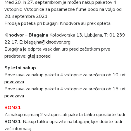
Med 20. in 27. septembrom je možen nakup paketov 4
vstopnic. Vstopnice za posamezne filme bodo na voljo od
28. septembra 2021.
Prodaja poteka pri blagajni Kinodvora ali prek spleta.
Kinodvor – Blagajna
Kolodvorska 13, Ljubljana, T: 01 239
22 17, E:
blagajna@kinodvor.org
Blagajna je odprta vsak dan uro pred začetkom prve
predstave:
glej spored
Spletni nakup
Povezava za nakup paketa 4 vstopnic za srečanja ob 10. uri:
povezava
Povezava za nakup paketa 4 vstopnic za srečanja ob 15. uri:
povezava
BON21
Za nakup najmanj 2 vstopnic ali paketa lahko uporabite tudi
BON21
. Nakup lahko opravite na blagajni, kjer dobite tudi
več informacij.