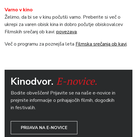
Varno v kino
Želimo, da bi se v kinu počutili varno. Preberite si več o
ukrepi za varen obisk kina in dobro počutje obiskovalcev
Filmskih srečanj ob kavi:
povezava
.
Več o programu za poznejša leta
Filmska srečanja ob kavi
.
E-novice.
Kinodvor.
Bodite obveščeni! Prijavite se na naše e-novice in
prejmite informacije o prihajajočih filmih, dogodkih
in festivalih.
PRIJAVA NA E-NOVICE