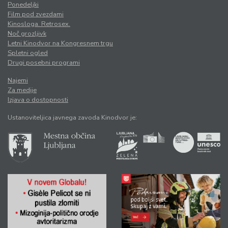
Ponedeljki
Film pod zvezdami
Kinosloga. Retrosex.
Noč grozljivk
Letni Kinodvor na Kongresnem trgu
Spletni ogled
Drugi posebni programi
Najemi
Za medije
Izjava o dostopnosti
Ustanoviteljica javnega zavoda Kinodvor je: