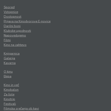
Spored
Vstopnice
Dostopnost
Prijava na Kinodvorove E-novice
Darilni boni
Klubske ugodnosti
Napovedujemo
Filmi
Kino na zahtevo
Knjigarnica
Galerija
Kavarna
O kinu
Ekipa
Kino in več
Kinobalon
Za šole
Kinotrip
Festivali
Filmska srečanja ob kavi