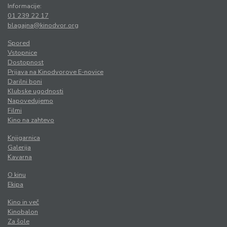
Informacije:
01 239 22 17
blagajna@kinodvor.org
Spored
Vstopnice
Dostopnost
Prijava na Kinodvorove E-novice
Darilni boni
Klubske ugodnosti
Napovedujemo
Filmi
Kino na zahtevo
Knjigarnica
Galerija
Kavarna
O kinu
Ekipa
Kino in več
Kinobalon
Za šole