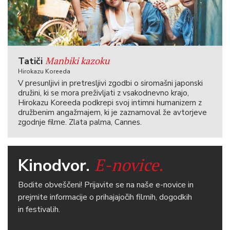
Manbiki kazoku
Tatiči
Hirokazu Koreeda
V presunljivi in pretresljivi zgodbi o siromašni japonski
družini, ki se mora preživljati z vsakodnevno krajo,
Hirokazu Koreeda podkrepi svoj intimni humanizem z
družbenim angažmajem, ki je zaznamoval že avtorjeve
zgodnje filme. Zlata palma, Cannes.
E-novice.
Kinodvor.
Bodite obveščeni! Prijavite se na naše e-novice in
prejmite informacije o prihajajočih filmih, dogodkih
in festivalih.