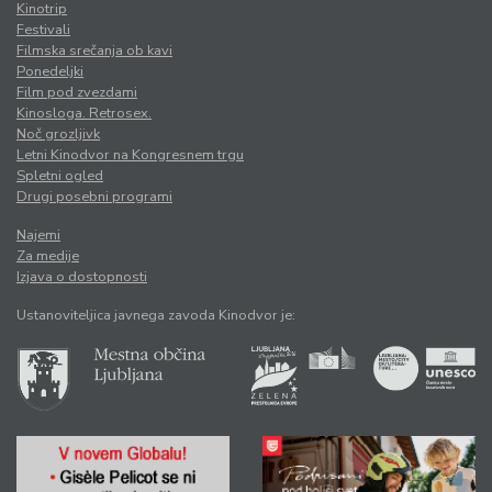
Kinotrip
Festivali
Filmska srečanja ob kavi
Ponedeljki
Film pod zvezdami
Kinosloga. Retrosex.
Noč grozljivk
Letni Kinodvor na Kongresnem trgu
Spletni ogled
Drugi posebni programi
Najemi
Za medije
Izjava o dostopnosti
Ustanoviteljica javnega zavoda Kinodvor je: