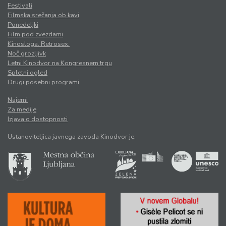
Festivali
Filmska srečanja ob kavi
Ponedeljki
Film pod zvezdami
Kinosloga. Retrosex.
Noč grozljivk
Letni Kinodvor na Kongresnem trgu
Spletni ogled
Drugi posebni programi
Najemi
Za medije
Izjava o dostopnosti
Ustanoviteljica javnega zavoda Kinodvor je: