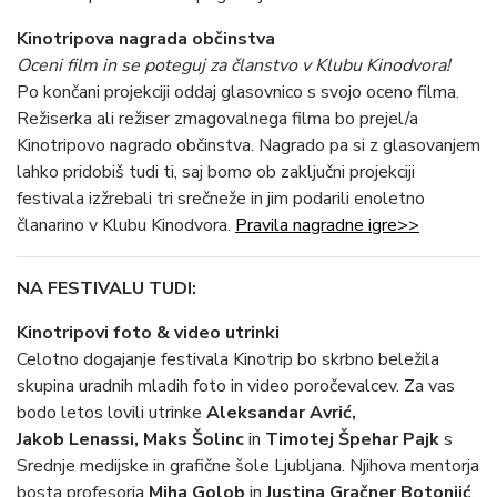
Kinotripova nagrada občinstva
Oceni film in se poteguj za članstvo v Klubu Kinodvora!
Po končani projekciji oddaj glasovnico s svojo oceno filma.
Režiserka ali režiser zmagovalnega filma bo prejel/a
Kinotripovo nagrado občinstva. Nagrado pa si z glasovanjem
lahko pridobiš tudi ti, saj bomo ob zaključni projekciji
festivala izžrebali tri srečneže in jim podarili enoletno
članarino v Klubu Kinodvora.
Pravila nagradne igre>>
NA FESTIVALU TUDI:
Kinotripovi foto & video utrinki
Celotno dogajanje festivala Kinotrip bo skrbno beležila
skupina uradnih mladih foto in video poročevalcev. Za vas
bodo letos lovili utrinke
Aleksandar Avrić,
Jakob Lenassi, Maks Šolinc
in
Timotej Špehar Pajk
s
Srednje medijske in grafične šole Ljubljana. Njihova mentorja
bosta profesorja
Miha Golob
in
Justina Gračner Botonjić
.