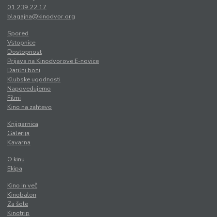
01 239 22 17
blagajna@kinodvor.org
Spored
Vstopnice
Dostopnost
Prijava na Kinodvorove E-novice
Darilni boni
Klubske ugodnosti
Napovedujemo
Filmi
Kino na zahtevo
Knjigarnica
Galerija
Kavarna
O kinu
Ekipa
Kino in več
Kinobalon
Za šole
Kinotrip