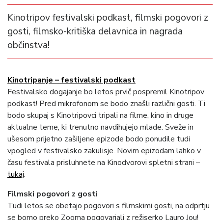
Kinotripov festivalski podkast, filmski pogovori z
gosti, filmsko-kritiška delavnica in nagrada
občinstva!
Kinotripanje – festivalski podkast
Festivalsko dogajanje bo letos prvič pospremil Kinotripov
podkast! Pred mikrofonom se bodo znašli različni gosti. Ti
bodo skupaj s Kinotripovci tripali na filme, kino in druge
aktualne teme, ki trenutno navdihujejo mlade. Sveže in
ušesom prijetno zašiljene epizode bodo ponudile tudi
vpogled v festivalsko zakulisje. Novim epizodam lahko v
času festivala prisluhnete na Kinodvorovi spletni strani –
tukaj
.
Filmski pogovori z gosti
Tudi letos se obetajo pogovori s filmskimi gosti, na odprtju
se bomo preko Zooma pogovarjali z režiserko Lauro Jou!