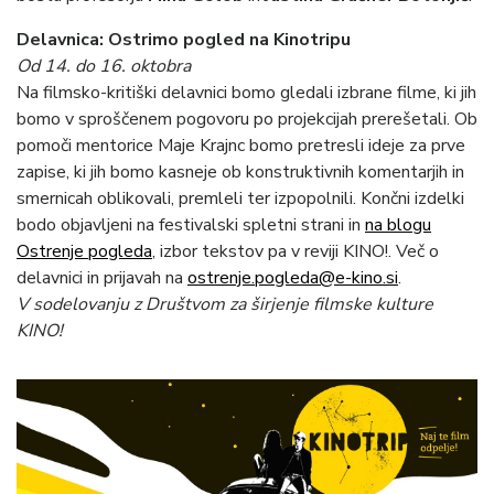
Delavnica: Ostrimo pogled na Kinotripu
Od 14. do 16. oktobra
Na filmsko-kritiški delavnici bomo gledali izbrane filme, ki jih
bomo v sproščenem pogovoru po projekcijah prerešetali. Ob
pomoči mentorice Maje Krajnc bomo pretresli ideje za prve
zapise, ki jih bomo kasneje ob konstruktivnih komentarjih in
smernicah oblikovali, premleli ter izpopolnili. Končni izdelki
bodo objavljeni na festivalski spletni strani in
na blogu
Ostrenje pogleda
, izbor tekstov pa v reviji KINO!. Več o
delavnici in prijavah na
ostrenje.pogleda@e-kino.si
.
V sodelovanju z Društvom za širjenje filmske kulture
KINO!