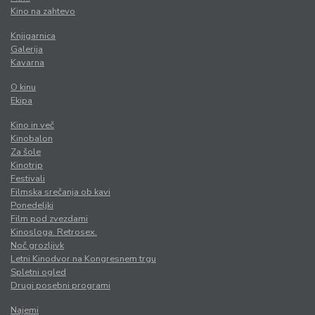
Kino na zahtevo
Knjigarnica
Galerija
Kavarna
O kinu
Ekipa
Kino in več
Kinobalon
Za šole
Kinotrip
Festivali
Filmska srečanja ob kavi
Ponedeljki
Film pod zvezdami
Kinosloga. Retrosex.
Noč grozljivk
Letni Kinodvor na Kongresnem trgu
Spletni ogled
Drugi posebni programi
Najemi