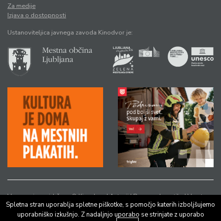
Za medije
Izjava o dostopnosti
Ustanoviteljica javnega zavoda Kinodvor je:
Vse pravice pridržane © Kinodvor |
Avtorji
|
Pravno obvestilo
|
Varstvo
Spletna stran uporablja spletne piškotke, s pomočjo katerih izboljšujemo
osebnih podatkov
uporabniško izkušnjo. Z nadaljnjo uporabo se strinjate z uporabo