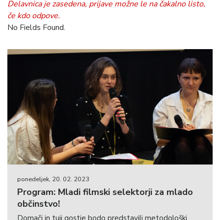
Delavnica je zasedena, prijave možne le na čakalno listo,
če kdo odpove.
No Fields Found.
ponedeljek, 20. 02. 2023
Program: Mladi filmski selektorji za mlado
občinstvo!
Domači in tuji gostje bodo predstavili metodološki