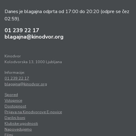
Danes je blagajna odprta od 17:00 do 20:20
(odpre se čez
02:59).
01 239 22 17
blagajna@kinodvor.org
Kinodvor
Kolodvorska 13, 1000 Ljubljana
Informacije:
01 239 22 17
blagajna@kinodvor.org
Spored
Vstopnice
Dostopnost
Prijava na Kinodvorove E-novice
Darilni boni
Klubske ugodnosti
Napovedujemo
Filmi