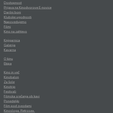
Dostopnost
Prijava na Kinodvorove E-novice
Darilni boni
Klubske ugodnosti
Napovedujemo
Filmi
Kino na zahtevo
Knjigarnica
Galerija
Kavarna
O kinu
Ekipa
Kino in več
Kinobalon
Za šole
Kinotrip
Festivali
Filmska srečanja ob kavi
Ponedeljki
Film pod zvezdami
Kinosloga. Retrosex.