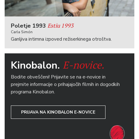
Estiu 1993
Poletje 1993
Carla Simón
Ganljiva intimna izpoved režiserkinega otroštva.
E-novice.
Kinobalon.
Bodite obveščeni! Prijavite se na e-novice in
prejmite informacije o prihajajočih filmih in dogodkih
programa Kinobalon.
PRIJAVA NA KINOBALON E-NOVICE