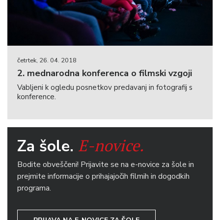
četrtek, 26. 04. 2018
2. mednarodna konferenca o filmski vzgoji
Vabljeni k ogledu posnetkov predavanj in fotografij s
konference.
E-novice.
Za šole.
Bodite obveščeni! Prijavite se na e-novice za šole in
prejmite informacije o prihajajočih filmih in dogodkih
programa.