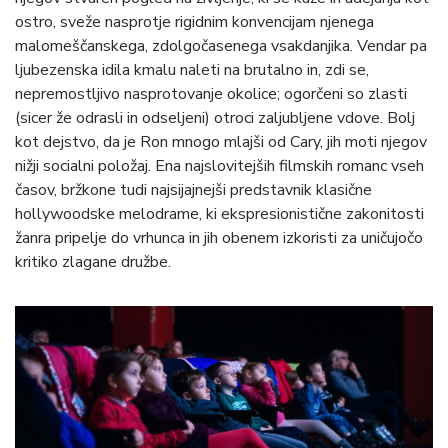
ostro, sveže nasprotje rigidnim konvencijam njenega
malomeščanskega, zdolgočasenega vsakdanjika. Vendar pa
ljubezenska idila kmalu naleti na brutalno in, zdi se,
nepremostljivo nasprotovanje okolice; ogorčeni so zlasti
(sicer že odrasli in odseljeni) otroci zaljubljene vdove. Bolj
kot dejstvo, da je Ron mnogo mlajši od Cary, jih moti njegov
nižji socialni položaj. Ena najslovitejših filmskih romanc vseh
časov, bržkone tudi najsijajnejši predstavnik klasične
hollywoodske melodrame, ki ekspresionistične zakonitosti
žanra pripelje do vrhunca in jih obenem izkoristi za uničujočo
kritiko zlagane družbe.