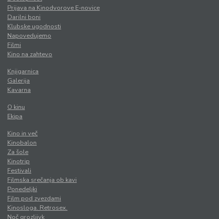
Prijava na Kinodvorove E-novice
Darilni boni
Klubske ugodnosti
Napovedujemo
Filmi
Kino na zahtevo
Knjigarnica
Galerija
Kavarna
O kinu
Ekipa
Kino in več
Kinobalon
Za šole
Kinotrip
Festivali
Filmska srečanja ob kavi
Ponedeljki
Film pod zvezdami
Kinosloga. Retrosex.
Noč grozljivk