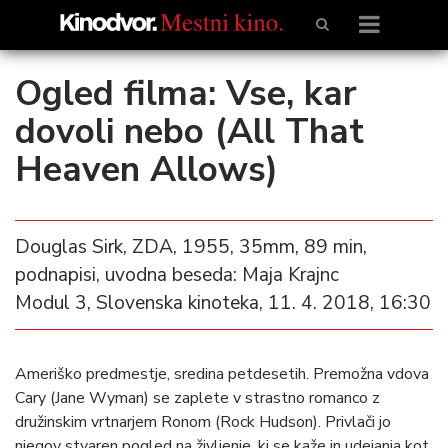
Ogled filma: Vse, kar
dovoli nebo (All That
Heaven Allows)
Douglas Sirk, ZDA, 1955, 35mm, 89 min,
podnapisi, uvodna beseda: Maja Krajnc
Modul 3, Slovenska kinoteka, 11. 4. 2018, 16:30
Ameriško predmestje, sredina petdesetih. Premožna vdova
Cary (Jane Wyman) se zaplete v strastno romanco z
družinskim vrtnarjem Ronom (Rock Hudson). Privlači jo
njegov stvaren pogled na življenje, ki se kaže in udejanja kot