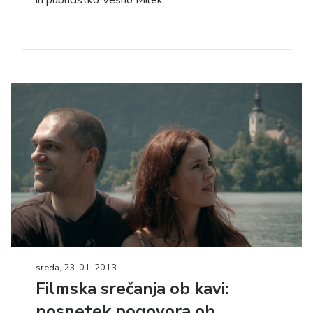
in publicistko Vesno Milek.
sreda, 23. 01. 2013
Filmska srečanja ob kavi:
posnetek pogovora ob