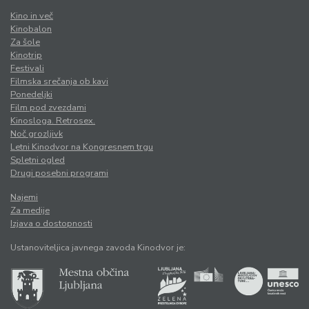
Kino in več
Kinobalon
Za šole
Kinotrip
Festivali
Filmska srečanja ob kavi
Ponedeljki
Film pod zvezdami
Kinosloga. Retrosex.
Noč grozljivk
Letni Kinodvor na Kongresnem trgu
Spletni ogled
Drugi posebni programi
Najemi
Za medije
Izjava o dostopnosti
Ustanoviteljica javnega zavoda Kinodvor je: