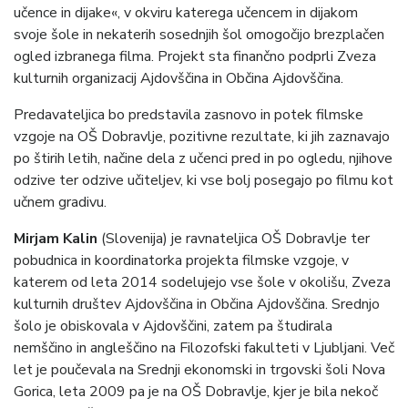
učence in dijake«, v okviru katerega učencem in dijakom
svoje šole in nekaterih sosednjih šol omogočijo brezplačen
ogled izbranega filma. Projekt sta finančno podprli Zveza
kulturnih organizacij Ajdovščina in Občina Ajdovščina.
Predavateljica bo predstavila zasnovo in potek filmske
vzgoje na OŠ Dobravlje, pozitivne rezultate, ki jih zaznavajo
po štirih letih, načine dela z učenci pred in po ogledu, njihove
odzive ter odzive učiteljev, ki vse bolj posegajo po filmu kot
učnem gradivu.
Mirjam Kalin
(Slovenija) je ravnateljica OŠ Dobravlje ter
pobudnica in koordinatorka projekta filmske vzgoje, v
katerem od leta 2014 sodelujejo vse šole v okolišu, Zveza
kulturnih društev Ajdovščina in Občina Ajdovščina. Srednjo
šolo je obiskovala v Ajdovščini, zatem pa študirala
nemščino in angleščino na Filozofski fakulteti v Ljubljani. Več
let je poučevala na Srednji ekonomski in trgovski šoli Nova
Gorica, leta 2009 pa je na OŠ Dobravlje, kjer je bila nekoč