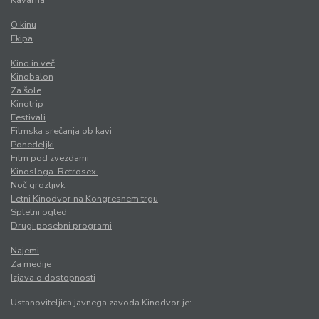
Kavarna
O kinu
Ekipa
Kino in več
Kinobalon
Za šole
Kinotrip
Festivali
Filmska srečanja ob kavi
Ponedeljki
Film pod zvezdami
Kinosloga. Retrosex.
Noč grozljivk
Letni Kinodvor na Kongresnem trgu
Spletni ogled
Drugi posebni programi
Najemi
Za medije
Izjava o dostopnosti
Ustanoviteljica javnega zavoda Kinodvor je: