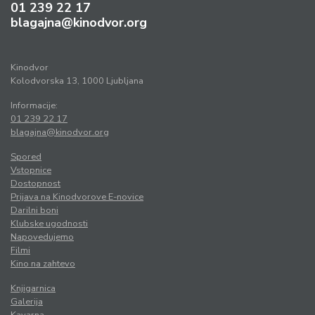
01 239 22 17
blagajna@kinodvor.org
Kinodvor
Kolodvorska 13, 1000 Ljubljana
Informacije:
01 239 22 17
blagajna@kinodvor.org
Spored
Vstopnice
Dostopnost
Prijava na Kinodvorove E-novice
Darilni boni
Klubske ugodnosti
Napovedujemo
Filmi
Kino na zahtevo
Knjigarnica
Galerija