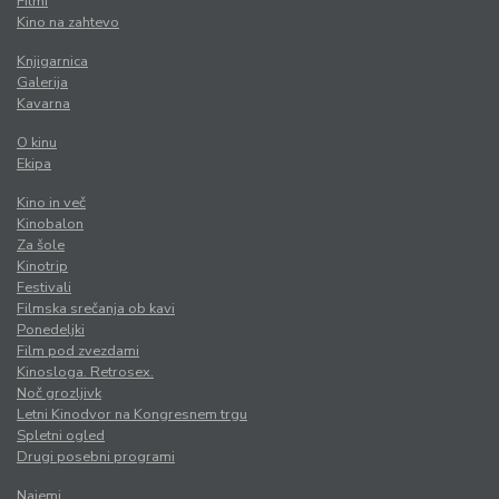
Filmi
Kino na zahtevo
Knjigarnica
Galerija
Kavarna
O kinu
Ekipa
Kino in več
Kinobalon
Za šole
Kinotrip
Festivali
Filmska srečanja ob kavi
Ponedeljki
Film pod zvezdami
Kinosloga. Retrosex.
Noč grozljivk
Letni Kinodvor na Kongresnem trgu
Spletni ogled
Drugi posebni programi
Najemi