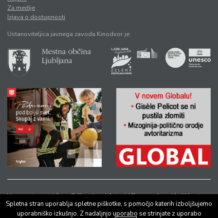
Za medije
Izjava o dostopnosti
Ustanoviteljica javnega zavoda Kinodvor je:
Vse pravice pridržane © Kinodvor |
Avtorji
|
Pravno obvestilo
|
Varstvo
Spletna stran uporablja spletne piškotke, s pomočjo katerih izboljšujemo
osebnih podatkov
uporabniško izkušnjo. Z nadaljnjo uporabo se strinjate z uporabo