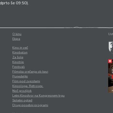
dprto še 09:50).
O kinu
Ust
Ekipa
Kino in več
Kinobalon
Za šole
Kinotrip
Festivali
Filmska srečanja ob kavi
Ponedeljki
Film pod zvezdami
Kinosloga. Retrosex.
Noč grozljivk
Letni Kinodvor na Kongresnem trgu
Spletni ogled
Drugi posebni programi