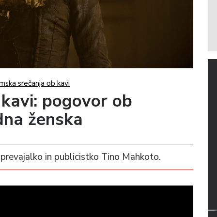
mska srečanja ob kavi
 kavi: pogovor ob
idna ženska
s prevajalko in publicistko Tino Mahkoto.