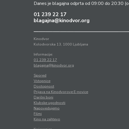
Danes je blagajna odprta od 09:00 do 20:30
(o
01 239 22 17
blagajna@kinodvor.org
Kinodvor
Kolodvorska 13, 1000 Ljubljana
Informacije:
01 239 22 17
blagajna@kinodvor.org
Spored
Vstopnice
Dostopnost
Prijava na Kinodvorove E-novice
Darilni boni
Klubske ugodnosti
Napovedujemo
Filmi
Kino na zahtevo