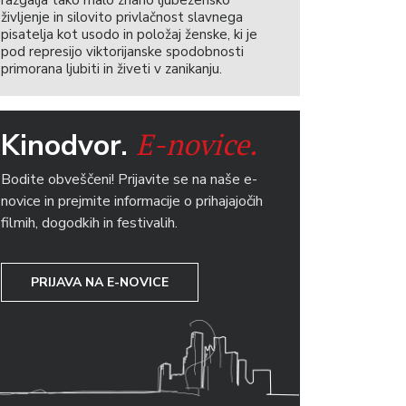
razgalja tako malo znano ljubezensko
življenje in silovito privlačnost slavnega
pisatelja kot usodo in položaj ženske, ki je
pod represijo viktorijanske spodobnosti
primorana ljubiti in živeti v zanikanju.
E-novice.
Kinodvor.
Bodite obveščeni! Prijavite se na naše e-
novice in prejmite informacije o prihajajočih
filmih, dogodkih in festivalih.
PRIJAVA NA E-NOVICE