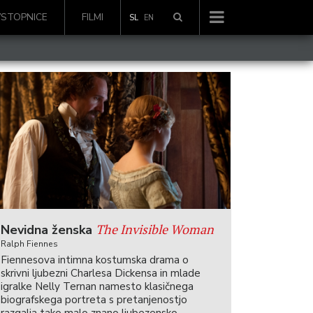
VSTOPNICE
FILMI
SL
EN
The Invisible Woman
Nevidna ženska
Ralph Fiennes
Fiennesova intimna kostumska drama o
skrivni ljubezni Charlesa Dickensa in mlade
igralke Nelly Ternan namesto klasičnega
biografskega portreta s pretanjenostjo