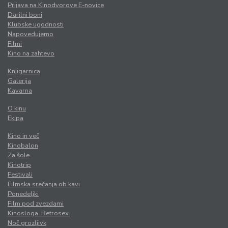
Prijava na Kinodvorove E-novice
Darilni boni
Klubske ugodnosti
Napovedujemo
Filmi
Kino na zahtevo
Knjigarnica
Galerija
Kavarna
O kinu
Ekipa
Kino in več
Kinobalon
Za šole
Kinotrip
Festivali
Filmska srečanja ob kavi
Ponedeljki
Film pod zvezdami
Kinosloga. Retrosex.
Noč grozljivk