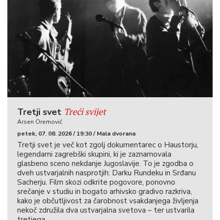
Treći svijet
Tretji svet
Arsen Oremović
petek, 07. 08. 2026 / 19:30 / Mala dvorana
Tretji svet je več kot zgolj dokumentarec o Haustorju,
legendarni zagrebški skupini, ki je zaznamovala
glasbeno sceno nekdanje Jugoslavije. To je zgodba o
dveh ustvarjalnih nasprotjih: Darku Rundeku in Srđanu
Sacherju. Film skozi odkrite pogovore, ponovno
srečanje v studiu in bogato arhivsko gradivo razkriva,
kako je občutljivost za čarobnost vsakdanjega življenja
nekoč združila dva ustvarjalna svetova – ter ustvarila
tretjega.