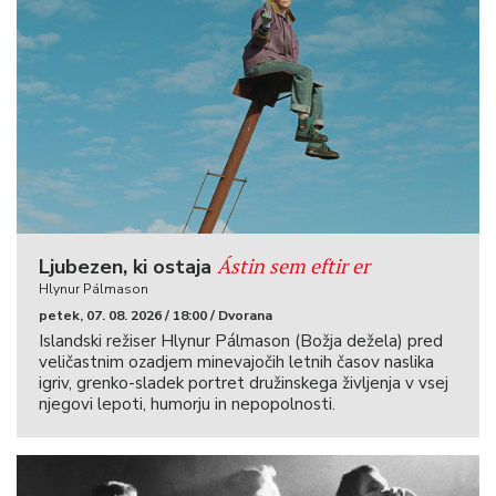
Ástin sem eftir er
Ljubezen, ki ostaja
Hlynur Pálmason
petek, 07. 08. 2026 / 18:00 / Dvorana
Islandski režiser Hlynur Pálmason (Božja dežela) pred
veličastnim ozadjem minevajočih letnih časov naslika
igriv, grenko-sladek portret družinskega življenja v vsej
njegovi lepoti, humorju in nepopolnosti.