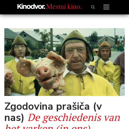
Zgodovina prašiča (v
De geschiedenis van
nas)
het varken (in ons)