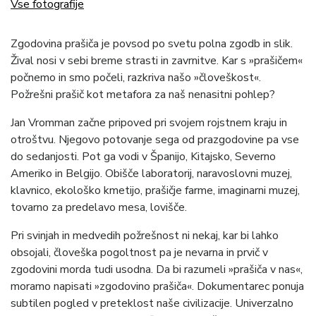
Vse fotografije
Zgodovina prašiča je povsod po svetu polna zgodb in slik.
Žival nosi v sebi breme strasti in zavrnitve. Kar s »prašičem«
počnemo in smo počeli, razkriva našo »človeškost«.
Požrešni prašič kot metafora za naš nenasitni pohlep?
Jan Vromman začne pripoved pri svojem rojstnem kraju in
otroštvu. Njegovo potovanje sega od prazgodovine pa vse
do sedanjosti. Pot ga vodi v Španijo, Kitajsko, Severno
Ameriko in Belgijo. Obišče laboratorij, naravoslovni muzej,
klavnico, ekološko kmetijo, prašičje farme, imaginarni muzej,
tovarno za predelavo mesa, lovišče.
Pri svinjah in medvedih požrešnost ni nekaj, kar bi lahko
obsojali, človeška pogoltnost pa je nevarna in prvič v
zgodovini morda tudi usodna. Da bi razumeli »prašiča v nas«,
moramo napisati »zgodovino prašiča«. Dokumentarec ponuja
subtilen pogled v preteklost naše civilizacije. Univerzalno