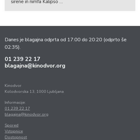
sirene in nimfa Kalipso …
Danes je blagajna odprta od 17:00 do 20:20
(odprto še
02:35).
01 239 22 17
blagajna@kinodvor.org
Kinodvor
Kolodvorska 13, 1000 Ljubljana
Informacije:
01 239 22 17
blagajna@kinodvor.org
Spored
Vstopnice
Dostopnost