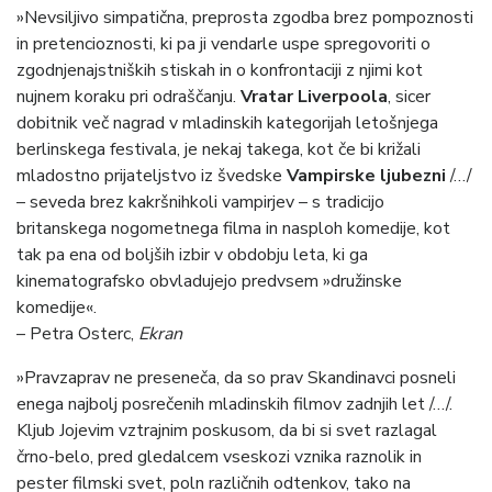
»Nevsiljivo simpatična, preprosta zgodba brez pompoznosti
in pretencioznosti, ki pa ji vendarle uspe spregovoriti o
zgodnjenajstniških stiskah in o konfrontaciji z njimi kot
nujnem koraku pri odraščanju.
Vratar Liverpoola
, sicer
dobitnik več nagrad v mladinskih kategorijah letošnjega
berlinskega festivala, je nekaj takega, kot če bi križali
mladostno prijateljstvo iz švedske
Vampirske ljubezni
/…/
– seveda brez kakršnihkoli vampirjev – s tradicijo
britanskega nogometnega filma in nasploh komedije, kot
tak pa ena od boljših izbir v obdobju leta, ki ga
kinematografsko obvladujejo predvsem »družinske
komedije«.
– Petra Osterc,
Ekran
»Pravzaprav ne preseneča, da so prav Skandinavci posneli
enega najbolj posrečenih mladinskih filmov zadnjih let /…/.
Kljub Jojevim vztrajnim poskusom, da bi si svet razlagal
črno-belo, pred gledalcem vseskozi vznika raznolik in
pester filmski svet, poln različnih odtenkov, tako na