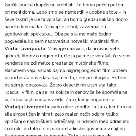
žvečili, podirali kupčke in srebljali. To bomo počeli potem,
pri meni doma. Lepo smo se namestili v udobne stole – in
šele takrat je Geza vprašal, ali bomo gledali kakšno dobro,
napeto kriminalko. Milivoj se je bolj zavzemal za
zgodovinski spektakel. Oba pa sta me malo čudno
pogledala, ko sem napovedala norveški mladinski film
Vratar Liverpoola
. Milivoj je naznanil, da ni ravno velik
ljubitelj filmov o nogometu, Geza pa me je vprašal, če se mi
vendarle ne zdi malce prestar za mladinske filme.
Razumem vaju, ampak dajmo najprej pogledat film, potem
pa mi bosta povedala, kaj menita, sem predlagala. Potem
pa sem ju opazovala. Že po desetih minutah sta tako
»padla« v film, da se na kokice in sendiviče še spomnila ne
bi, četudi bi jih imela v vrečki. Zato, ker je nogomet v
Vratarju Liverpoola
samo okvir zgodbe, in zato, ker film na
sila simpatičen in hkrati zelo realen način odpira toliko
vprašanj o najstniškem odraščanju in odnosih med odraslimi
in otroki, da lahko o oznaki »mladinski« govorimo v najbolj