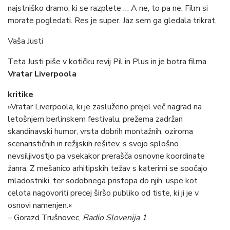
najstniško dramo, ki se razplete … A ne, to pa ne. Film si
morate pogledati. Res je super. Jaz sem ga gledala trikrat.
Vaša Justi
Teta Justi piše v kotičku revij Pil in Plus in je botra filma
Vratar Liverpoola
kritike
»Vratar Liverpoola, ki je zasluženo prejel več nagrad na
letošnjem berlinskem festivalu, prežema zadržan
skandinavski humor, vrsta dobrih montažnih, oziroma
scenarističnih in režijskih rešitev, s svojo splošno
nevsiljivostjo pa vsekakor prerašča osnovne koordinate
žanra. Z mešanico arhitipskih težav s katerimi se soočajo
mladostniki, ter sodobnega pristopa do njih, uspe kot
celota nagovoriti precej širšo publiko od tiste, ki ji je v
osnovi namenjen.«
– Gorazd Trušnovec,
Radio Slovenija 1