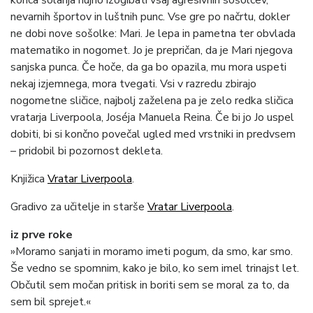
konca šolanja nujno izogibati vsaj agresivnih sošolcev,
nevarnih športov in luštnih punc. Vse gre po načrtu, dokler
ne dobi nove sošolke: Mari. Je lepa in pametna ter obvlada
matematiko in nogomet. Jo je prepričan, da je Mari njegova
sanjska punca. Če hoče, da ga bo opazila, mu mora uspeti
nekaj izjemnega, mora tvegati. Vsi v razredu zbirajo
nogometne sličice, najbolj zaželena pa je zelo redka sličica
vratarja Liverpoola, Joséja Manuela Reina. Če bi jo Jo uspel
dobiti, bi si končno povečal ugled med vrstniki in predvsem
– pridobil bi pozornost dekleta.
Knjižica
Vratar Liverpoola
.
Gradivo za učitelje in starše
Vratar Liverpoola
.
iz prve roke
»Moramo sanjati in moramo imeti pogum, da smo, kar smo.
Še vedno se spomnim, kako je bilo, ko sem imel trinajst let.
Občutil sem močan pritisk in boriti sem se moral za to, da
sem bil sprejet.«