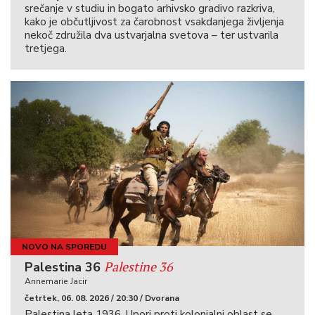
srečanje v studiu in bogato arhivsko gradivo razkriva,
kako je občutljivost za čarobnost vsakdanjega življenja
nekoč združila dva ustvarjalna svetova – ter ustvarila
tretjega.
NOVO NA SPOREDU
Palestine 36
Palestina 36
Annemarie Jacir
četrtek, 06. 08. 2026 / 20:30 / Dvorana
Palestina leta 1936. Upori proti kolonialni oblast se