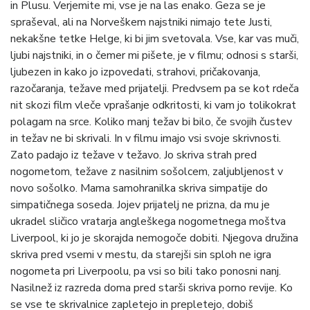
in Plusu. Verjemite mi, vse je na las enako. Geza se je
spraševal, ali na Norveškem najstniki nimajo tete Justi,
nekakšne tetke Helge, ki bi jim svetovala. Vse, kar vas muči,
ljubi najstniki, in o čemer mi pišete, je v filmu; odnosi s starši,
ljubezen in kako jo izpovedati, strahovi, pričakovanja,
razočaranja, težave med prijatelji. Predvsem pa se kot rdeča
nit skozi film vleče vprašanje odkritosti, ki vam jo tolikokrat
polagam na srce. Koliko manj težav bi bilo, če svojih čustev
in težav ne bi skrivali. In v filmu imajo vsi svoje skrivnosti.
Zato padajo iz težave v težavo. Jo skriva strah pred
nogometom, težave z nasilnim sošolcem, zaljubljenost v
novo sošolko. Mama samohranilka skriva simpatije do
simpatičnega soseda. Jojev prijatelj ne prizna, da mu je
ukradel sličico vratarja angleškega nogometnega moštva
Liverpool, ki jo je skorajda nemogoče dobiti. Njegova družina
skriva pred vsemi v mestu, da starejši sin sploh ne igra
nogometa pri Liverpoolu, pa vsi so bili tako ponosni nanj.
Nasilnež iz razreda doma pred starši skriva porno revije. Ko
se vse te skrivalnice zapletejo in prepletejo, dobiš