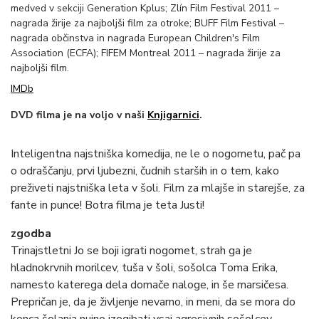
medved v sekciji Generation Kplus; Zlín Film Festival 2011 –
nagrada žirije za najboljši film za otroke; BUFF Film Festival –
nagrada občinstva in nagrada European Children's Film
Association (ECFA); FIFEM Montreal 2011 – nagrada žirije za
najboljši film.
IMDb
DVD filma je na voljo v naši
Knjigarnici
.
Inteligentna najstniška komedija, ne le o nogometu, pač pa
o odraščanju, prvi ljubezni, čudnih starših in o tem, kako
preživeti najstniška leta v šoli. Film za mlajše in starejše, za
fante in punce! Botra filma je teta Justi!
zgodba
Trinajstletni Jo se boji igrati nogomet, strah ga je
hladnokrvnih morilcev, tuša v šoli, sošolca Toma Erika,
namesto katerega dela domače naloge, in še marsičesa.
Prepričan je, da je življenje nevarno, in meni, da se mora do