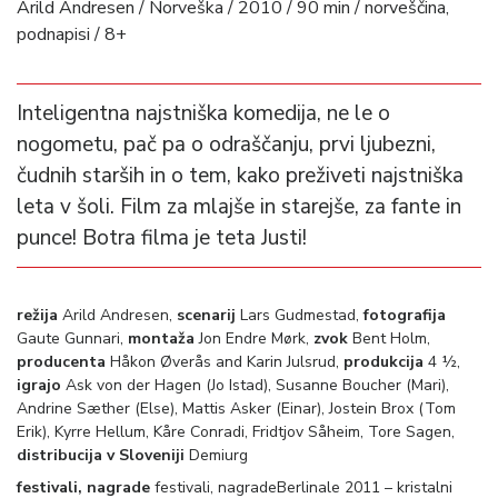
Arild Andresen / Norveška / 2010 / 90 min / norveščina,
podnapisi / 8+
Inteligentna najstniška komedija, ne le o
nogometu, pač pa o odraščanju, prvi ljubezni,
čudnih starših in o tem, kako preživeti najstniška
leta v šoli. Film za mlajše in starejše, za fante in
punce! Botra filma je teta Justi!
režija
Arild Andresen,
scenarij
Lars Gudmestad,
fotografija
Gaute Gunnari,
montaža
Jon Endre Mørk,
zvok
Bent Holm,
producenta
Håkon Øverås and Karin Julsrud,
produkcija
4 ½,
igrajo
Ask von der Hagen (Jo Istad), Susanne Boucher (Mari),
Andrine Sæther (Else), Mattis Asker (Einar), Jostein Brox (Tom
Erik), Kyrre Hellum, Kåre Conradi, Fridtjov Såheim, Tore Sagen,
distribucija v Sloveniji
Demiurg
festivali, nagrade
festivali, nagradeBerlinale 2011 – kristalni