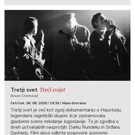
Treći svijet
Tretji svet
Arsen Oremović
četrtek, 06. 08. 2026 / 19:30 / Mala dvorana
Tretji svet je več kot zgolj dokumentarec o Haustorju,
legendarni zagrebški skupini, ki je zaznamovala
glasbeno sceno nekdanje Jugoslavije. To je zgodba o
dveh ustvarjalnih nasprotjih: Darku Rundeku in Srđanu
Sacherju. Film skozi odkrite pogovore, ponovno