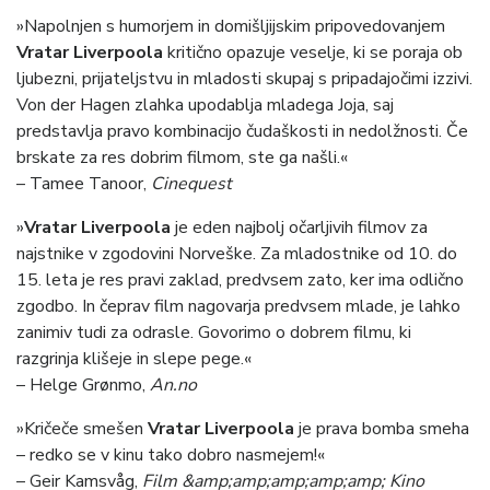
»Napolnjen s humorjem in domišljijskim pripovedovanjem
Vratar Liverpoola
kritično opazuje veselje, ki se poraja ob
ljubezni, prijateljstvu in mladosti skupaj s pripadajočimi izzivi.
Von der Hagen zlahka upodablja mladega Joja, saj
predstavlja pravo kombinacijo čudaškosti in nedolžnosti. Če
brskate za res dobrim filmom, ste ga našli.«
– Tamee Tanoor,
Cinequest
»
Vratar Liverpoola
je eden najbolj očarljivih filmov za
najstnike v zgodovini Norveške. Za mladostnike od 10. do
15. leta je res pravi zaklad, predvsem zato, ker ima odlično
zgodbo. In čeprav film nagovarja predvsem mlade, je lahko
zanimiv tudi za odrasle. Govorimo o dobrem filmu, ki
razgrinja klišeje in slepe pege.«
– Helge Grønmo,
An.no
»Kričeče smešen
Vratar Liverpoola
je prava bomba smeha
– redko se v kinu tako dobro nasmejem!«
– Geir Kamsvåg,
Film &amp;amp;amp;amp;amp; Kino