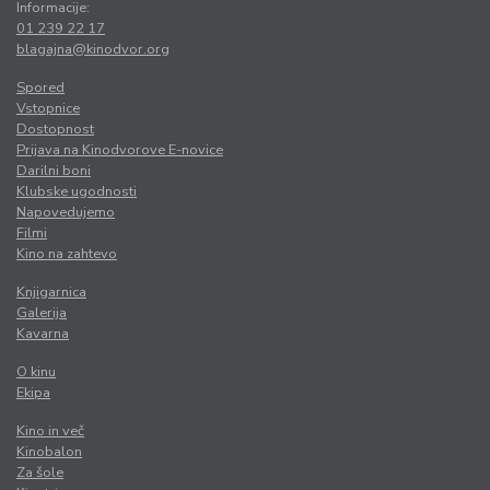
Informacije:
01 239 22 17
blagajna@kinodvor.org
Spored
Vstopnice
Dostopnost
Prijava na Kinodvorove E-novice
Darilni boni
Klubske ugodnosti
Napovedujemo
Filmi
Kino na zahtevo
Knjigarnica
Galerija
Kavarna
O kinu
Ekipa
Kino in več
Kinobalon
Za šole