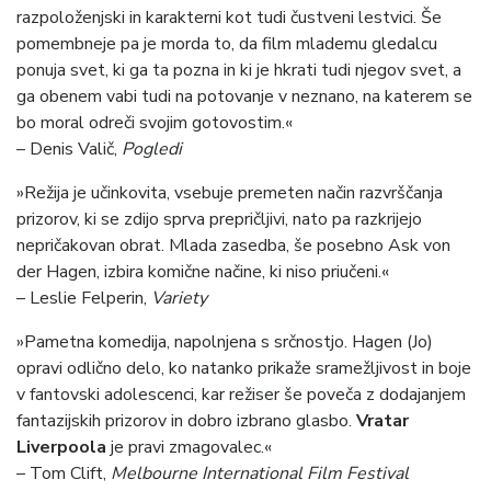
razpoloženjski in karakterni kot tudi čustveni lestvici. Še
pomembneje pa je morda to, da film mlademu gledalcu
ponuja svet, ki ga ta pozna in ki je hkrati tudi njegov svet, a
ga obenem vabi tudi na potovanje v neznano, na katerem se
bo moral odreči svojim gotovostim.«
– Denis Valič,
Pogledi
»Režija je učinkovita, vsebuje premeten način razvrščanja
prizorov, ki se zdijo sprva prepričljivi, nato pa razkrijejo
nepričakovan obrat. Mlada zasedba, še posebno Ask von
der Hagen, izbira komične načine, ki niso priučeni.«
– Leslie Felperin,
Variety
»Pametna komedija, napolnjena s srčnostjo. Hagen (Jo)
opravi odlično delo, ko natanko prikaže sramežljivost in boje
v fantovski adolescenci, kar režiser še poveča z dodajanjem
fantazijskih prizorov in dobro izbrano glasbo.
Vratar
Liverpoola
je pravi zmagovalec.«
– Tom Clift,
Melbourne International Film Festival