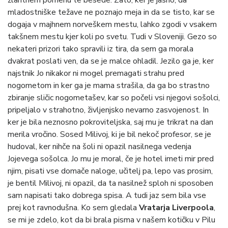
žlahtnem pomenu te besede. Zato, ker je jasno, da
mladostniške težave ne poznajo meja in da se tisto, kar se
dogaja v majhnem norveškem mestu, lahko zgodi v vsakem
takšnem mestu kjer koli po svetu. Tudi v Sloveniji. Gezo so
nekateri prizori tako spravili iz tira, da sem ga morala
dvakrat poslati ven, da se je malce ohladil. Jezilo ga je, ker
najstnik Jo nikakor ni mogel premagati strahu pred
nogometom in ker ga je mama strašila, da ga bo strastno
zbiranje sličic nogometašev, kar so počeli vsi njegovi sošolci,
pripeljalo v strahotno, življenjsko nevarno zasvojenost. In
ker je bila neznosno pokroviteljska, saj mu je trikrat na dan
merila vročino. Sosed Milivoj, ki je bil nekoč profesor, se je
hudoval, ker nihče na šoli ni opazil nasilnega vedenja
Jojevega sošolca. Jo mu je moral, če je hotel imeti mir pred
njim, pisati vse domače naloge, učitelj pa, lepo vas prosim,
je bentil Milivoj, ni opazil, da ta nasilnež sploh ni sposoben
sam napisati tako dobrega spisa. A tudi jaz sem bila vse
prej kot ravnodušna. Ko sem gledala
Vratarja Liverpoola
,
se mi je zdelo, kot da bi brala pisma v našem kotičku v Pilu