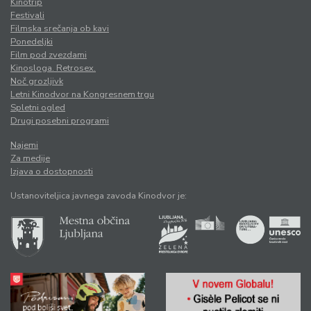
Kinotrip
Festivali
Filmska srečanja ob kavi
Ponedeljki
Film pod zvezdami
Kinosloga. Retrosex.
Noč grozljivk
Letni Kinodvor na Kongresnem trgu
Spletni ogled
Drugi posebni programi
Najemi
Za medije
Izjava o dostopnosti
Ustanoviteljica javnega zavoda Kinodvor je: