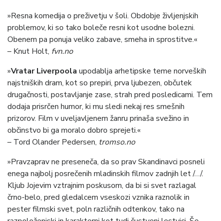
»Resna komedija o preživetju v šoli. Obdobje življenjskih
problemov, ki so tako boleče resni kot usodne bolezni.
Obenem pa ponuja veliko zabave, smeha in sprostitve.«
– Knut Holt,
fvn.no
»
Vratar Liverpoola
upodablja arhetipske teme norveških
najstniških dram, kot so prepiri, prva ljubezen, občutek
drugačnosti, postavljanje zase, strah pred posledicami. Tem
dodaja prisrčen humor, ki mu sledi nekaj res smešnih
prizorov. Film v uveljavljenem žanru prinaša svežino in
občinstvo bi ga moralo dobro sprejeti.«
– Tord Olander Pedersen,
tromso.no
»Pravzaprav ne preseneča, da so prav Skandinavci posneli
enega najbolj posrečenih mladinskih filmov zadnjih let /…/.
Kljub Jojevim vztrajnim poskusom, da bi si svet razlagal
črno-belo, pred gledalcem vseskozi vznika raznolik in
pester filmski svet, poln različnih odtenkov, tako na