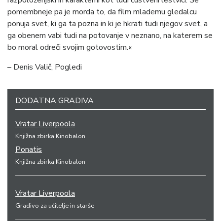
razpoloženjski in karakterni kot tudi čustveni lestvici. Še
pomembneje pa je morda to, da film mlademu gledalcu
ponuja svet, ki ga ta pozna in ki je hkrati tudi njegov svet, a
ga obenem vabi tudi na potovanje v neznano, na katerem se
bo moral odreči svojim gotovostim.«
– Denis Valič, Pogledi
DODATNA GRADIVA
Vratar Liverpoola
Knjižna zbirka Kinobalon
Ponatis
Knjižna zbirka Kinobalon
Vratar Liverpoola
Gradivo za učitelje in starše