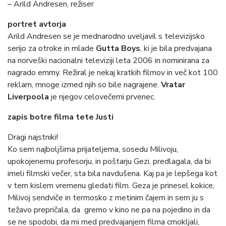
– Arild Andresen, režiser
portret avtorja
Arild Andresen se je mednarodno uveljavil s televizijsko
serijo za otroke in mlade
Gutta Boys
, ki je bila predvajana
na norveški nacionalni televiziji leta 2006 in nominirana za
nagrado emmy. Režiral je nekaj kratkih filmov in več kot 100
reklam, mnoge izmed njih so bile nagrajene.
Vratar
Liverpoola
je njegov celovečerni prvenec.
zapis botre filma tete Justi
Dragi najstniki!
Ko sem najboljšima prijateljema, sosedu Milivoju,
upokojenemu profesorju, in poštarju Gezi, predlagala, da bi
imeli filmski večer, sta bila navdušena. Kaj pa je lepšega kot
v tem kislem vremenu gledati film. Geza je prinesel kokice,
Milivoj sendviče in termosko z metinim čajem in sem ju s
težavo prepričala, da gremo v kino ne pa na pojedino in da
se ne spodobi, da mi med predvajanjem filma cmokljali,