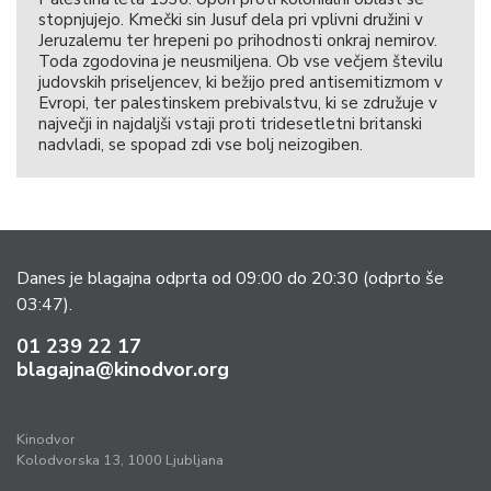
stopnjujejo. Kmečki sin Jusuf dela pri vplivni družini v
Jeruzalemu ter hrepeni po prihodnosti onkraj nemirov.
Toda zgodovina je neusmiljena. Ob vse večjem številu
judovskih priseljencev, ki bežijo pred antisemitizmom v
Evropi, ter palestinskem prebivalstvu, ki se združuje v
največji in najdaljši vstaji proti tridesetletni britanski
nadvladi, se spopad zdi vse bolj neizogiben.
Danes je blagajna odprta od 09:00 do 20:30
(odprto še
03:47).
01 239 22 17
blagajna@kinodvor.org
Kinodvor
Kolodvorska 13, 1000 Ljubljana