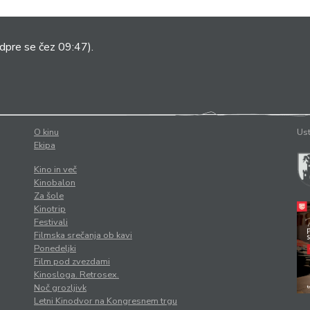
dpre se čez 09:47).
O kinu
Ust
Ekipa
Kino in več
Kinobalon
Za šole
Kinotrip
Festivali
Filmska srečanja ob kavi
Ponedeljki
Film pod zvezdami
Kinosloga. Retrosex.
Noč grozljivk
Letni Kinodvor na Kongresnem trgu