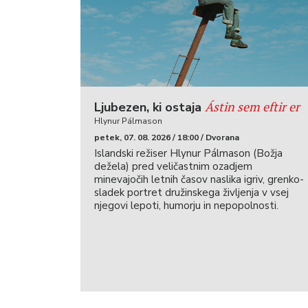
Ástin sem eftir er
Ljubezen, ki ostaja
Hlynur Pálmason
petek, 07. 08. 2026 / 18:00 / Dvorana
Islandski režiser Hlynur Pálmason (Božja
dežela) pred veličastnim ozadjem
minevajočih letnih časov naslika igriv, grenko-
sladek portret družinskega življenja v vsej
njegovi lepoti, humorju in nepopolnosti.