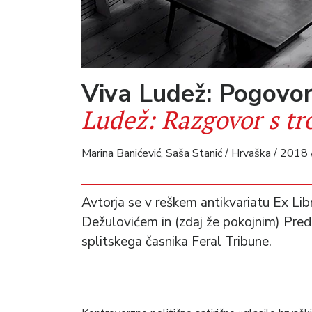
Viva Ludež: Pogovor
Ludež: Razgovor s tr
Marina Banićević, Saša Stanić / Hrvaška / 2018 
Avtorja se v reškem antikvariatu Ex Lib
Dežulovićem in (zdaj že pokojnim) Pred
splitskega časnika Feral Tribune.