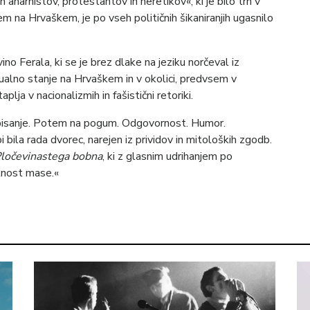
 anarhistov, protestantov in heretikov«, ki je bilo trn v
em na Hrvaškem, je po vseh političnih šikaniranjih ugasnilo
no Ferala, ki se je brez dlake na jeziku norčeval iz
tualno stanje na Hrvaškem in v okolici, predvsem v
lja v nacionalizmih in fašistični retoriki.
 pisanje. Potem na pogum. Odgovornost. Humor.
 bila rada dvorec, narejen iz prividov in mitoloških zgodb.
ločevinastega bobna
, ki z glasnim udrihanjem po
ilnost mase.«