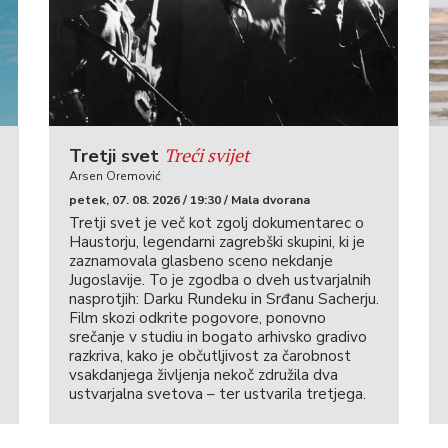
Treći svijet
Tretji svet
Arsen Oremović
petek, 07. 08. 2026 / 19:30 / Mala dvorana
Tretji svet je več kot zgolj dokumentarec o
Haustorju, legendarni zagrebški skupini, ki je
zaznamovala glasbeno sceno nekdanje
Jugoslavije. To je zgodba o dveh ustvarjalnih
nasprotjih: Darku Rundeku in Srđanu Sacherju.
Film skozi odkrite pogovore, ponovno
srečanje v studiu in bogato arhivsko gradivo
razkriva, kako je občutljivost za čarobnost
vsakdanjega življenja nekoč združila dva
ustvarjalna svetova – ter ustvarila tretjega.