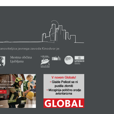
anoviteljica javnega zavoda Kinodvor je: