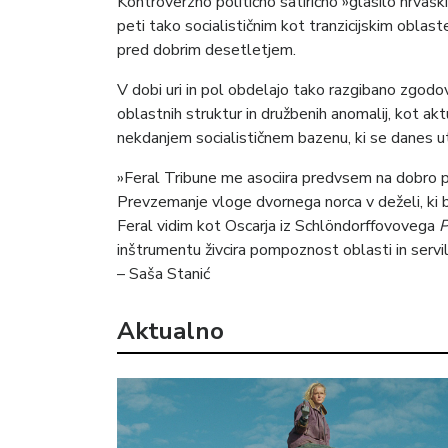
Kontroverzno politično satirično »glasilo hrvaških
peti tako socialističnim kot tranzicijskim oblast
pred dobrim desetletjem.
V dobi uri in pol obdelajo tako razgibano zgodovi
oblastnih struktur in družbenih anomalij, kot ak
nekdanjem socialističnem bazenu, ki se danes utap
»Feral Tribune me asociira predvsem na dobro
Prevzemanje vloge dvornega norca v deželi, ki bi
Feral vidim kot Oscarja iz Schlöndorffovovega
P
inštrumentu živcira pompoznost oblasti in serv
– Saša Stanić
Aktualno