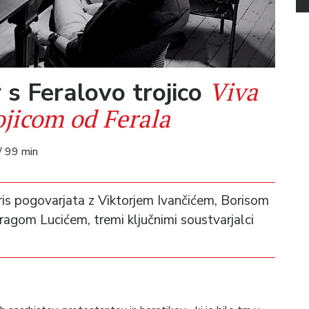
Viva
 s Feralovo trojico
ojicom od Ferala
/ 99 min
ris pogovarjata z Viktorjem Ivančićem, Borisom
ragom Lucićem, tremi ključnimi soustvarjalci