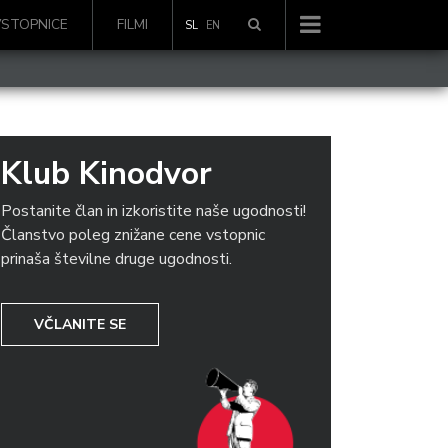
VSTOPNICE
FILMI
SL
EN
Klub Kinodvor
Postanite član in izkoristite naše ugodnosti!
Članstvo poleg znižane cene vstopnic
prinaša številne druge ugodnosti.
VČLANITE SE