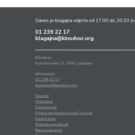
Danes je blagajna odprta od 17:00 do 20:20
(o
01 239 22 17
blagajna@kinodvor.org
Kinodvor
Kolodvorska 13, 1000 Ljubljana
Informacije:
01 239 22 17
blagajna@kinodvor.org
Spored
Vstopnice
Dostopnost
Prijava na Kinodvorove E-novice
Darilni boni
Klubske ugodnosti
Napovedujemo