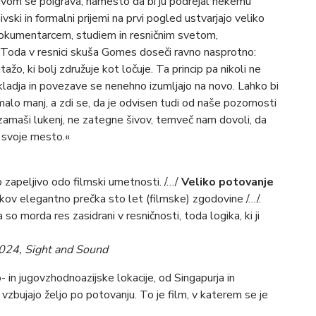
adivom se poigrava, namesto da bi ju podrejal nekemu
hivski in formalni prijemi na prvi pogled ustvarjajo veliko
n dokumentarcem, studiem in resničnim svetom,
/. Toda v resnici skuša Gomes doseči ravno nasprotno:
o, ki bolj združuje kot ločuje. Ta princip pa nikoli ne
kladja in povezave se nenehno izumljajo na novo. Lahko bi
č malo manj, a zdi se, da je odvisen tudi od naše pozornosti
amaši lukenj, ne zategne šivov, temveč nam dovoli, da
o svoje mesto.«
no zapeljivo odo filmski umetnosti. /…/
Veliko potovanje
kov elegantno prečka sto let (filmske) zgodovine /…/.
so morda res zasidrani v resničnosti, toda logika, ki ji
2024,
Sight and Sound
 in jugovzhodnoazijske lokacije, od Singapurja in
vzbujajo željo po potovanju. To je film, v katerem se je