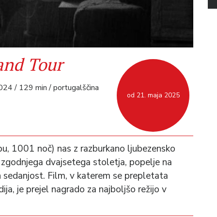
and Tour
2024 / 129 min / portugalščina
od 21. maja 2025
u, 1001 noč) nas z razburkano ljubezensko
 zgodnjega dvajsetega stoletja, popelje na
 sedanjost. Film, v katerem se prepletata
a, je prejel nagrado za najboljšo režijo v