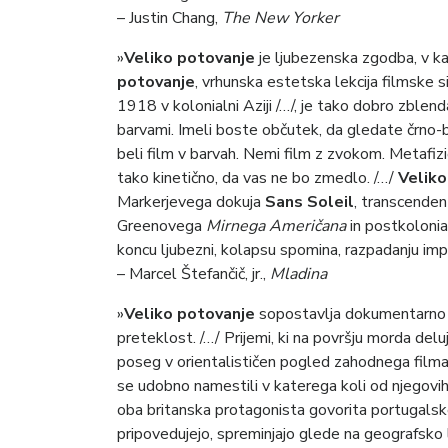
– Justin Chang,
The New Yorker
»
Veliko potovanje
je ljubezenska zgodba, v kat
potovanje
, vrhunska estetska lekcija filmske 
1918 v kolonialni Aziji /…/, je tako dobro zblen
barvami. Imeli boste občutek, da gledate črno-b
beli film v barvah. Nemi film z zvokom. Metafiz
tako kinetično, da vas ne bo zmedlo. /…/
Veliko
Markerjevega dokuja
Sans Soleil
, transcende
Greenovega
Mirnega Američana
in postkoloni
koncu ljubezni, kolapsu spomina, razpadanju im
– Marcel Štefančič, jr.,
Mladina
»
Veliko potovanje
sopostavlja dokumentarno po
preteklost. /…/ Prijemi, ki na površju morda del
poseg v orientalističen pogled zahodnega filma.
se udobno namestili v katerega koli od njegovih
oba britanska protagonista govorita portugalsko.
pripovedujejo, spreminjajo glede na geografsko 