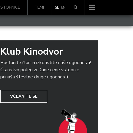
VSTOPNICE
FILMI
SL
EN
Klub Kinodvor
Postanite član in izkoristite naše ugodnosti!
Članstvo poleg znižane cene vstopnic
prinaša številne druge ugodnosti.
VČLANITE SE