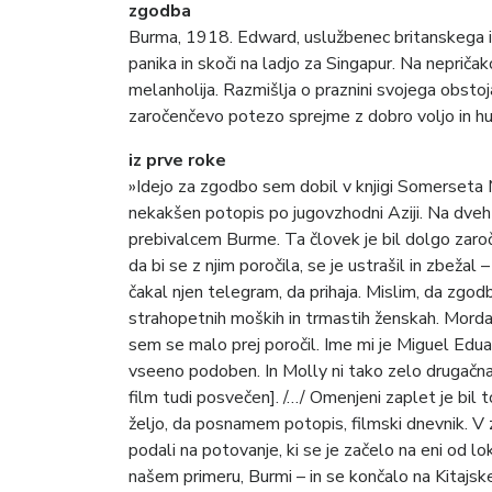
zgodba
Burma, 1918. Edward, uslužbenec britanskega imp
panika in skoči na ladjo za Singapur. Na nepričak
melanholija. Razmišlja o praznini svojega obstoj
zaročenčevo potezo sprejme z dobro voljo in hu
iz prve roke
»Idejo za zgodbo sem dobil v knjigi Somerse
nekakšen potopis po jugovzhodni Aziji. Na dveh 
prebivalcem Burme. Ta človek je bil dolgo zaro
da bi se z njim poročila, se je ustrašil in zbežal –
čakal njen telegram, da prihaja. Mislim, da zgo
strahopetnih moških in trmastih ženskah. Morda
sem se malo prej poročil. Ime mi je Miguel Ed
vseeno podoben. In Molly ni tako zelo drugačna o
film tudi posvečen]. /…/ Omenjeni zaplet je bil to
željo, da posnamem potopis, filmski dnevnik. V 
podali na potovanje, ki se je začelo na eni od lok
našem primeru, Burmi – in se končalo na Kitajsk