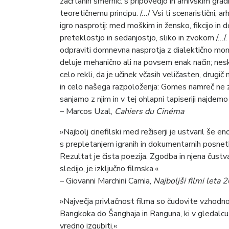
začrtanih smernic: s pripovedjo in arhivskim gr
teoretičnemu principu. /…/ Vsi ti scenaristični, ar
igro nasprotij: med moškim in žensko, fikcijo i
preteklostjo in sedanjostjo, sliko in zvokom /…
odpraviti domnevna nasprotja z dialektično montaž
deluje mehanično ali na povsem enak način; nes
celo rekli, da je učinek včasih veličasten, drugi
in celo našega razpoloženja: Gomes namreč ne z
sanjamo z njim in v tej ohlapni tapiseriji najdem
– Marcos Uzal,
Cahiers du Cinéma
»Najbolj cinefilski med režiserji je ustvaril še e
s prepletanjem igranih in dokumentarnih posnet
Rezultat je čista poezija. Zgodba in njena čustva 
sledijo, je izključno filmska.«
– Giovanni Marchini Camia,
Najboljši filmi leta 
»Največja privlačnost filma so čudovite vzhodno-
Bangkoka do Šanghaja in Ranguna, ki v gledalcu 
vredno izgubiti.«