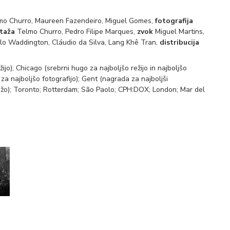
lmo Churro, Maureen Fazendeiro, Miguel Gomes,
fotografija
taža
Telmo Churro, Pedro Filipe Marques,
zvok
Miguel Martins,
alo Waddington, Cláudio da Silva, Lang Khê Tran,
distribucija
jo); Chicago (srebrni hugo za najboljšo režijo in najboljšo
 najboljšo fotografijo); Gent (nagrada za najboljši
ažo); Toronto; Rotterdam; São Paolo; CPH:DOX; London; Mar del