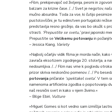
»Film, prekipevajoč od življenja, pesmi in zgovor
balzam za krizne čase. /…/ Svet je negotov, naš
mučno absurdna. Toda za vse, ki čutijo pesimizem
pustolovščini, je tu edinstven portugalski režise
predstavlja resno grožnjo, da vas bo okužil s p
strasti.
‘Prepustite se svetu,’
pravi japonski me
Prepustite se
Velikemu potovanju
in požanji
– Jessica Kiang,
Variety
»Najbolj očarljiv vidik filma je morda način, ka
zavrača eksotizem zgodnjega 20. stoletja, a na
nedoumljiva. /…/ Film nas vrne k pogledu otroka
prizor skriva neskončno pomenov. /…/ Po beseda
potovanja
pričarale
‘spektakel sveta’
. V tem s
namenoma artificielna zgodba o popotovanju dveh
naš resnični svet in kako v njem živimo.«
– Bilge Ebiri,
Vulture
»Miguel Gomes si kot vedno sam izmišlja lastna 