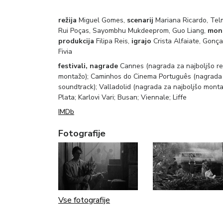
režija
Miguel Gomes,
scenarij
Mariana Ricardo, Te
Rui Poças, Sayombhu Mukdeeprom, Guo Liang,
mon
produkcija
Filipa Reis,
igrajo
Crista Alfaiate, Gonç
Fivia
festivali, nagrade
Cannes (nagrada za najboljšo reži
montažo); Caminhos do Cinema Português (nagrada za
soundtrack); Valladolid (nagrada za najboljšo mont
Plata; Karlovi Vari; Busan; Viennale; Liffe
IMDb
Fotografije
Vse fotografije