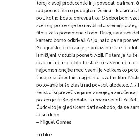
torej k svoji producentki in ji povedal, da imam 
rad posnel film o pobeglem ženinu – klasična situ
pot, kot jo bosta opravila lika. S seboj bom vzel 
scenarij: potovanje bo navdihnilo scenarij, poleg 
filmu zelo pomembno vlogo. Drugi, narativni de
kamero bomo odkrivali Azijo, nato pa na posnetke 
Geografsko potovanje je prikazano skozi podobe
izmišljeni, v studiu posneti Aziji. Potem je tu 
različno; oba se gibljeta skozi čustveno območje
najpomembnejše med vsemi je velikansko potovanj
čase; resničnost in imaginarno, svet in film. Misl
potovanje bi še zlasti rad povabil gledalce. /…
žensko, ki preveč verjame v svojega zaročenca, 
potem je tu še gledalec, ki
mora
verjeti, če želi
Čudovito je gledalcem dati svobodo, da se sami od
absurden.«
– Miguel Gomes
kritike