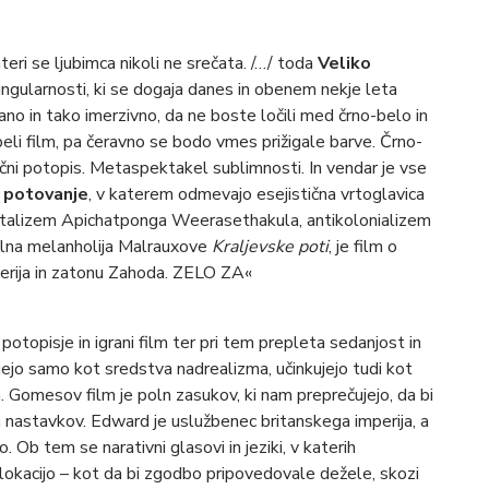
eri se ljubimca nikoli ne srečata. /…/ toda
Veliko
singularnosti, ki se dogaja danes in obenem nekje leta
dano in tako imerzivno, da ne boste ločili med črno-belo in
eli film, pa čeravno se bodo vmes prižigale barve. Črno-
ični potopis. Metaspektakel sublimnosti. In vendar je vse
 potovanje
, v katerem odmevajo esejistična vrtoglavica
ntalizem Apichatponga Weerasethakula, antikolonializem
alna melanholija Malrauxove
Kraljevske poti
, je film o
perija in zatonu Zahoda. ZELO ZA«
topisje in igrani film ter pri tem prepleta sedanjost in
ujejo samo kot sredstva nadrealizma, učinkujejo tudi kot
 Gomesov film je poln zasukov, ki nam preprečujejo, da bi
 nastavkov. Edward je uslužbenec britanskega imperija, a
 Ob tem se narativni glasovi in jeziki, v katerih
lokacijo – kot da bi zgodbo pripovedovale dežele, skozi