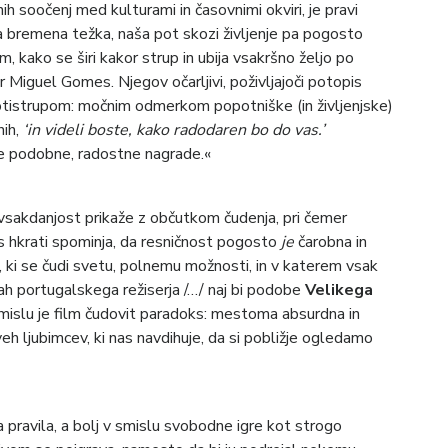
nih soočenj med kulturami in časovnimi okviri, je pravi
a bremena težka, naša pot skozi življenje pa pogosto
, kako se širi kakor strup in ubija vsakršno željo po
r Miguel Gomes. Njegov očarljivi, poživljajoči potopis
rotistrupom: močnim odmerkom popotniške (in življenjske)
nih,
‘in videli boste, kako radodaren bo do vas.’
te podobne, radostne nagrade.«
ko vsakdanjost prikaže z občutkom čudenja, pri čemer
s hkrati spominja, da resničnost pogosto
je
čarobna in
, ki se čudi svetu, polnemu možnosti, in v katerem vsak
h portugalskega režiserja /…/ naj bi podobe
Velikega
mislu je film čudovit paradoks: mestoma absurdna in
 ljubimcev, ki nas navdihuje, da si pobližje ogledamo
pravila, a bolj v smislu svobodne igre kot strogo