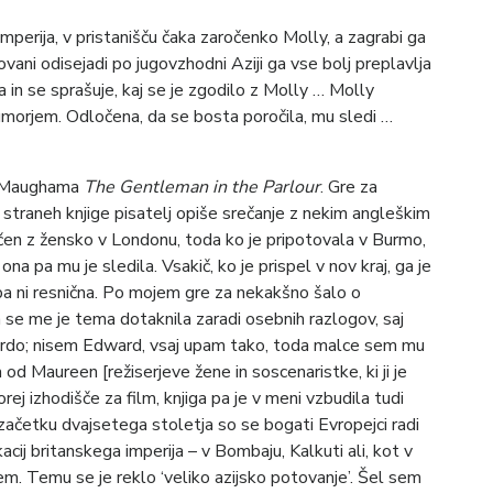
erija, v pristanišču čaka zaročenko Molly, a zagrabi ga
ovani odisejadi po jugovzhodni Aziji ga vse bolj preplavlja
a in se sprašuje, kaj se je zgodilo z Molly … Molly
morjem. Odločena, da se bosta poročila, mu sledi …
ta Maughama
The Gentleman in the Parlour
. Gre za
straneh knjige pisatelj opiše srečanje z nekim angleškim
čen z žensko v Londonu, toda ko je pripotovala v Burmo,
 ona pa mu je sledila. Vsakič, ko je prispel v nov kraj, ga je
dba ni resnična. Po mojem gre za nekakšno šalo o
 se me je tema dotaknila zaradi osebnih razlogov, saj
uardo; nisem Edward, vsaj upam tako, toda malce sem mu
d Maureen [režiserjeve žene in soscenaristke, ki ji je
rej izhodišče za film, knjiga pa je v meni vzbudila tudi
začetku dvajsetega stoletja so se bogati Evropejci radi
acij britanskega imperija – v Bombaju, Kalkuti ali, kot v
em. Temu se je reklo ‘veliko azijsko potovanje’. Šel sem