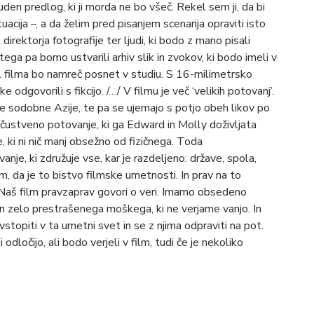
čuden predlog, ki ji morda ne bo všeč. Rekel sem ji, da bi
acija –, a da želim pred pisanjem scenarija opraviti isto
direktorja fotografije ter ljudi, ki bodo z mano pisali
tega pa bomo ustvarili arhiv slik in zvokov, ki bodo imeli v
l filma bo namreč posnet v studiu. S 16-milimetrsko
odgovorili s fikcijo. /…/ V filmu je več ‘velikih potovanj’.
 sodobne Azije, te pa se ujemajo s potjo obeh likov po
še čustveno potovanje, ki ga Edward in Molly doživljata
, ki ni nič manj obsežno od fizičnega. Toda
e, ki združuje vse, kar je razdeljeno: države, spola,
im, da je to bistvo filmske umetnosti. In prav na to
/ Naš film pravzaprav govori o veri. Imamo obsedeno
in zelo prestrašenega moškega, ki ne verjame vanjo. In
 vstopiti v ta umetni svet in se z njima odpraviti na pot.
ločijo, ali bodo verjeli v film, tudi če je nekoliko