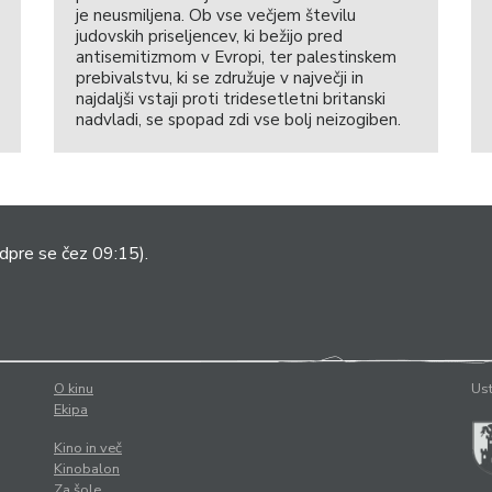
je neusmiljena. Ob vse večjem številu
judovskih priseljencev, ki bežijo pred
antisemitizmom v Evropi, ter palestinskem
prebivalstvu, ki se združuje v največji in
najdaljši vstaji proti tridesetletni britanski
nadvladi, se spopad zdi vse bolj neizogiben.
dpre se čez 09:15).
O kinu
Ust
Ekipa
Kino in več
Kinobalon
Za šole