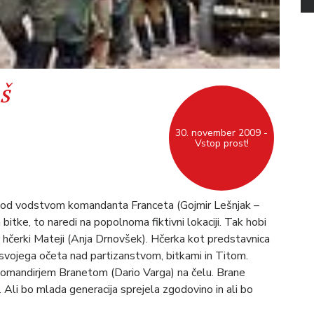
š
30. november 2009 -
Vstop prost!
pod vodstvom komandanta Franceta (Gojmir Lešnjak –
a bitke, to naredi na popolnoma fiktivni lokaciji. Tak hobi
er hčerki Mateji (Anja Drnovšek). Hčerka kot predstavnica
svojega očeta nad partizanstvom, bitkami in Titom.
 komandirjem Branetom (Dario Varga) na čelu. Brane
 Ali bo mlada generacija sprejela zgodovino in ali bo