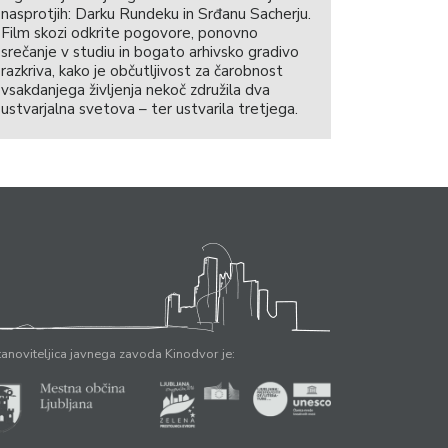
nasprotjih: Darku Rundeku in Srđanu Sacherju.
Film skozi odkrite pogovore, ponovno
srečanje v studiu in bogato arhivsko gradivo
razkriva, kako je občutljivost za čarobnost
vsakdanjega življenja nekoč združila dva
ustvarjalna svetova – ter ustvarila tretjega.
anoviteljica javnega zavoda Kinodvor je: