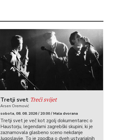
Treći svijet
Tretji svet
Arsen Oremović
sobota, 08. 08. 2026 / 20:00 / Mala dvorana
Tretji svet je več kot zgolj dokumentarec o
Haustorju, legendarni zagrebški skupini, ki je
zaznamovala glasbeno sceno nekdanje
Jugoslavije. To je zgodba o dveh ustvarjalnih