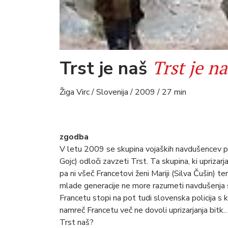
Trst je na
Trst je naš
Žiga Virc / Slovenija / 2009 / 27 min
zgodba
V letu 2009 se skupina vojaških navdušencev 
Gojc) odloči zavzeti Trst. Ta skupina, ki uprizarj
pa ni všeč Francetovi ženi Mariji (Silva Čušin) t
mlade generacije ne more razumeti navdušenja 
Francetu stopi na pot tudi slovenska policija s
namreč Francetu več ne dovoli uprizarjanja bitk…
Trst naš?