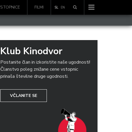
VSTOPNICE
FILMI
SL
EN
Klub Kinodvor
Postanite član in izkoristite naše ugodnosti!
Članstvo poleg znižane cene vstopnic
prinaša številne druge ugodnosti.
VČLANITE SE