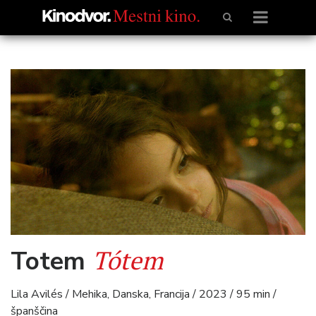
Tótem
Totem
Lila Avilés / Mehika, Danska, Francija / 2023 / 95 min /
španščina