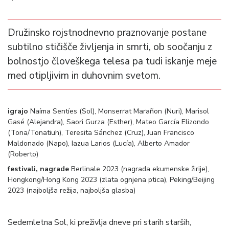
Družinsko rojstnodnevno praznovanje postane
subtilno stičišče življenja in smrti, ob soočanju z
bolnostjo človeškega telesa pa tudi iskanje meje
med otipljivim in duhovnim svetom.
igrajo
Naíma Sentíes (Sol), Monserrat Marañon (Nuri), Marisol
Gasé (Alejandra), Saori Gurza (Esther), Mateo García Elizondo
(Tona/Tonatiuh), Teresita Sánchez (Cruz), Juan Francisco
Maldonado (Napo), Iazua Larios (Lucía), Alberto Amador
(Roberto)
festivali, nagrade
Berlinale 2023 (nagrada ekumenske žirije),
Hongkong/Hong Kong 2023 (zlata ognjena ptica), Peking/Beijing
2023 (najboljša režija, najboljša glasba)
Sedemletna Sol, ki preživlja dneve pri starih starših,