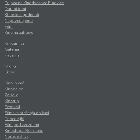
Prijava na Kinodvorove E-novice
Darilni boni
Klubske ugodnosti
Napovedujemo
Filmi
Kino na zahtevo
Knjigarnica
Galerija
Kavarna
O kinu
Ekipa
Kino in več
Kinobalon
Za šole
Kinotrip
Festivali
Filmska srečanja ob kavi
Ponedeljki
Film pod zvezdami
Kinosloga. Retrosex.
Noč grozljivk