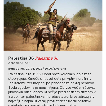
Palestine 36
Palestina 36
Annemarie Jacir
ponedeljek, 10. 08. 2026 / 20:00 / Dvorana
Palestina leta 1936. Upori proti kolonialni oblast se
stopnjujejo. Kmečki sin Jusuf dela pri vplivni družini v
Jeruzalemu ter hrepeni po prihodnosti onkraj nemirov.
Toda zgodovina je neusmiljena. Ob vse večjem številu
judovskih priseljencev, ki bežijo pred antisemitizmom v
Evropi, ter palestinskem prebivalstvu, ki se združuje v
največji in najdaljši vstaji proti tridesetletni britanski
nadvladi, se spopad zdi vse bolj neizogiben.