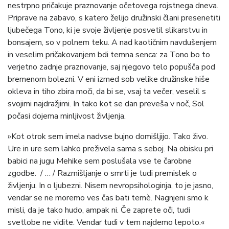
nestrpno pričakuje praznovanje očetovega rojstnega dneva.
Priprave na zabavo, s katero želijo družinski člani presenetiti
ljubečega Tono, ki je svoje življenje posvetil slikarstvu in
bonsajem, so v polnem teku. A nad kaotičnim navdušenjem
in veselim pričakovanjem bdi temna senca: za Tono bo to
verjetno zadnje praznovanje, saj njegovo telo popušča pod
bremenom bolezni. V eni izmed sob velike družinske hiše
okleva in tiho zbira moči, da bi se, vsaj ta večer, veselil s
svojimi najdražjimi. In tako kot se dan preveša v noč, Sol
počasi dojema minljivost življenja
.
»Kot otrok sem imela nadvse bujno domišljijo. Tako živo.
Ure in ure sem lahko preživela sama s seboj. Na obisku pri
babici na jugu Mehike sem poslušala vse te čarobne
zgodbe. / … / Razmišljanje o smrti je tudi premislek o
življenju. In o ljubezni. Nisem nevropsihologinja, to je jasno,
vendar se ne moremo ves čas bati temè. Nagnjeni smo k
misli, da je tako hudo, ampak ni. Če zaprete oči, tudi
svetlobe ne vidite. Vendar tudi v tem najdemo lepoto.«