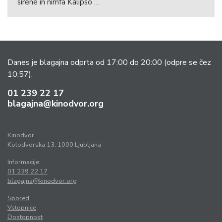
sirene in nimfa Kalipso …
Danes je blagajna odprta od 17:00 do 20:00
(odpre se čez
10:57).
01 239 22 17
blagajna@kinodvor.org
Kinodvor
Kolodvorska 13, 1000 Ljubljana
Informacije:
01 239 22 17
blagajna@kinodvor.org
Spored
Vstopnice
Dostopnost