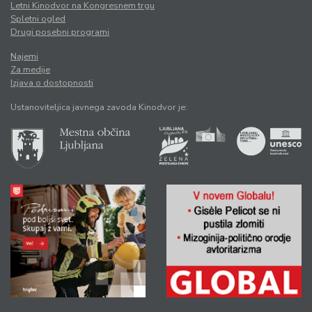
Letni Kinodvor na Kongresnem trgu
Spletni ogled
Drugi posebni programi
Najemi
Za medije
Izjava o dostopnosti
Ustanoviteljica javnega zavoda Kinodvor je: