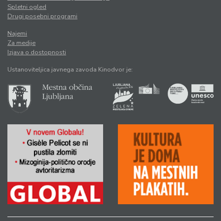
Spletni ogled
Drugi posebni programi
Najemi
Za medije
Izjava o dostopnosti
Ustanoviteljica javnega zavoda Kinodvor je: