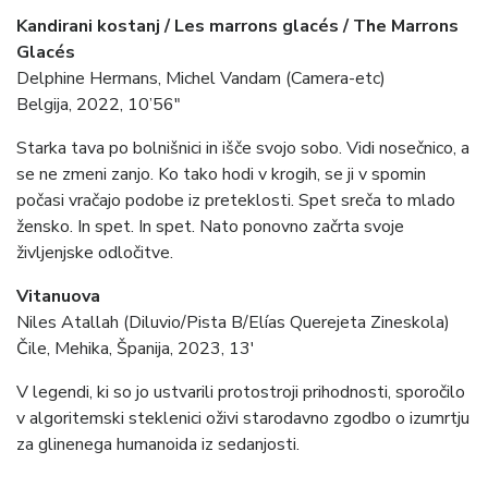
Kandirani kostanj / Les marrons glacés / The Marrons
Glacés
Delphine Hermans, Michel Vandam (Camera-etc)
Belgija, 2022, 10’56″
Starka tava po bolnišnici in išče svojo sobo. Vidi nosečnico, a
se ne zmeni zanjo. Ko tako hodi v krogih, se ji v spomin
počasi vračajo podobe iz preteklosti. Spet sreča to mlado
žensko. In spet. In spet. Nato ponovno začrta svoje
življenjske odločitve.
Vitanuova
Niles Atallah (Diluvio/Pista B/Elías Querejeta Zineskola)
Čile, Mehika, Španija, 2023, 13′
V legendi, ki so jo ustvarili protostroji prihodnosti, sporočilo
v algoritemski steklenici oživi starodavno zgodbo o izumrtju
za glinenega humanoida iz sedanjosti.