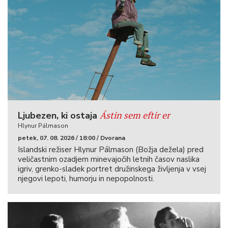
Ástin sem eftir er
Ljubezen, ki ostaja
Hlynur Pálmason
petek, 07. 08. 2026 / 18:00 / Dvorana
Islandski režiser Hlynur Pálmason (Božja dežela) pred
veličastnim ozadjem minevajočih letnih časov naslika
igriv, grenko-sladek portret družinskega življenja v vsej
njegovi lepoti, humorju in nepopolnosti.