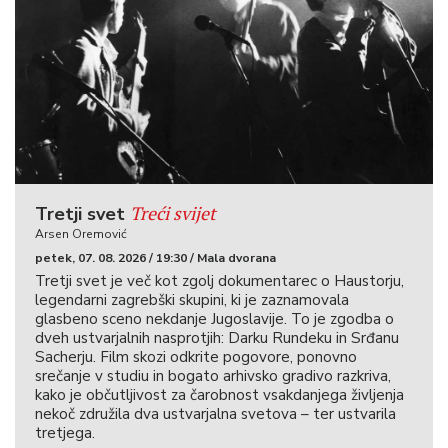
Treći svijet
Tretji svet
Arsen Oremović
petek, 07. 08. 2026 / 19:30 / Mala dvorana
Tretji svet je več kot zgolj dokumentarec o Haustorju,
legendarni zagrebški skupini, ki je zaznamovala
glasbeno sceno nekdanje Jugoslavije. To je zgodba o
dveh ustvarjalnih nasprotjih: Darku Rundeku in Srđanu
Sacherju. Film skozi odkrite pogovore, ponovno
srečanje v studiu in bogato arhivsko gradivo razkriva,
kako je občutljivost za čarobnost vsakdanjega življenja
nekoč združila dva ustvarjalna svetova – ter ustvarila
tretjega.