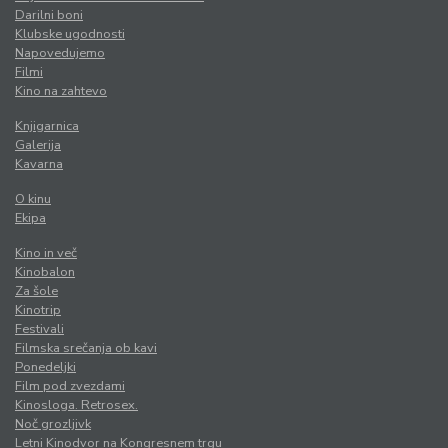
Darilni boni
Klubske ugodnosti
Napovedujemo
Filmi
Kino na zahtevo
Knjigarnica
Galerija
Kavarna
O kinu
Ekipa
Kino in več
Kinobalon
Za šole
Kinotrip
Festivali
Filmska srečanja ob kavi
Ponedeljki
Film pod zvezdami
Kinosloga. Retrosex.
Noč grozljivk
Letni Kinodvor na Kongresnem trgu