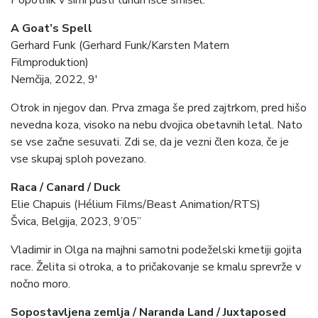
Popotnik v širni pusti tundri išče smisel.
A Goat’s Spell
Gerhard Funk (Gerhard Funk/Karsten Matern
Filmproduktion)
Nemčija, 2022, 9′
Otrok in njegov dan. Prva zmaga še pred zajtrkom, pred hišo
nevedna koza, visoko na nebu dvojica obetavnih letal. Nato
se vse začne sesuvati. Zdi se, da je vezni člen koza, če je
vse skupaj sploh povezano.
Raca / Canard / Duck
Elie Chapuis (Hélium Films/Beast Animation/RTS)
Švica, Belgija, 2023, 9’05”
Vladimir in Olga na majhni samotni podeželski kmetiji gojita
race. Želita si otroka, a to pričakovanje se kmalu sprevrže v
nočno moro.
Sopostavljena zemlja / Naranda Land / Juxtaposed