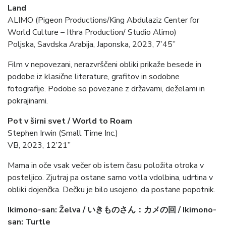
Land
ALIMO (Pigeon Productions/King Abdulaziz Center for
World Culture – Ithra Production/ Studio Alimo)
Poljska, Savdska Arabija, Japonska, 2023, 7’45”
Film v nepovezani, nerazvrščeni obliki prikaže besede in
podobe iz klasične literature, grafitov in sodobne
fotografije. Podobe so povezane z državami, deželami in
pokrajinami.
Pot v širni svet / World to Roam
Stephen Irwin (Small Time Inc.)
VB, 2023, 12’21”
Mama in oče vsak večer ob istem času položita otroka v
posteljico. Zjutraj pa ostane samo votla vdolbina, udrtina v
obliki dojenčka. Dečku je bilo usojeno, da postane popotnik.
Ikimono-san: Želva / いきものさん：カメの回 / Ikimono-
san: Turtle