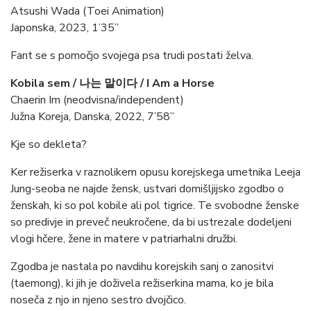
Atsushi Wada (Toei Animation)
Japonska, 2023, 1’35”
Fant se s pomočjo svojega psa trudi postati želva.
Kobila sem / 나는 말이다 / I Am a Horse
Chaerin Im (neodvisna/independent)
Južna Koreja, Danska, 2022, 7’58”
Kje so dekleta?
Ker režiserka v raznolikem opusu korejskega umetnika Leeja
Jung-seoba ne najde žensk, ustvari domišljijsko zgodbo o
ženskah, ki so pol kobile ali pol tigrice. Te svobodne ženske
so predivje in preveč neukročene, da bi ustrezale dodeljeni
vlogi hčere, žene in matere v patriarhalni družbi.
Zgodba je nastala po navdihu korejskih sanj o zanositvi
(taemong), ki jih je doživela režiserkina mama, ko je bila
noseča z njo in njeno sestro dvojčico.