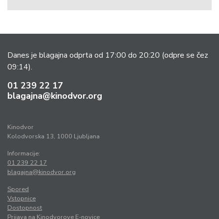
Danes je blagajna odprta od 17:00 do 20:20
(odpre se čez
09:14).
01 239 22 17
blagajna@kinodvor.org
Kinodvor
Kolodvorska 13, 1000 Ljubljana
Informacije:
01 239 22 17
blagajna@kinodvor.org
Spored
Vstopnice
Dostopnost
Prijava na Kinodvorove E-novice