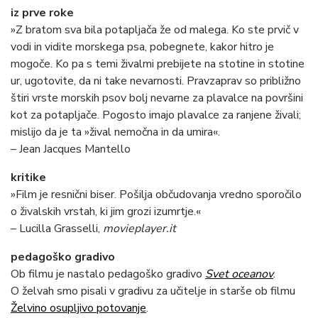
iz prve roke
»Z bratom sva bila potapljača že od malega. Ko ste prvič v
vodi in vidite morskega psa, pobegnete, kakor hitro je
mogoče. Ko pa s temi živalmi prebijete na stotine in stotine
ur, ugotovite, da ni take nevarnosti. Pravzaprav so približno
štiri vrste morskih psov bolj nevarne za plavalce na površini
kot za potapljače. Pogosto imajo plavalce za ranjene živali;
mislijo da je ta »žival nemočna in da umira«.
– Jean Jacques Mantello
kritike
»Film je resnični biser. Pošilja občudovanja vredno sporočilo
o živalskih vrstah, ki jim grozi izumrtje.«
– Lucilla Grasselli,
movieplayer.it
pedagoško gradivo
Ob filmu je nastalo pedagoško gradivo
Svet oceanov
.
O želvah smo pisali v gradivu za učitelje in starše ob filmu
Želvino osupljivo potovanje
.