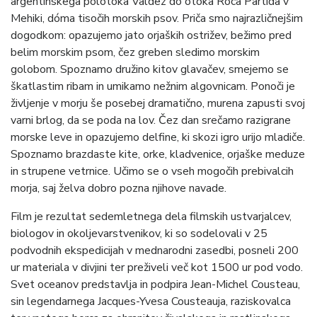
argentinskega polotoka Valdez do otoka Roca Partida v
Mehiki, dóma tisočih morskih psov. Priča smo najrazličnejšim
dogodkom: opazujemo jato orjaških ostrižev, bežimo pred
belim morskim psom, čez greben sledimo morskim
golobom. Spoznamo družino kitov glavačev, smejemo se
škatlastim ribam in umikamo nežnim algovnicam. Ponoči je
življenje v morju še posebej dramatično, murena zapusti svoj
varni brlog, da se poda na lov. Čez dan srečamo razigrane
morske leve in opazujemo delfine, ki skozi igro urijo mladiče.
Spoznamo brazdaste kite, orke, kladvenice, orjaške meduze
in strupene vetrnice. Učimo se o vseh mogočih prebivalcih
morja, saj želva dobro pozna njihove navade.
Film je rezultat sedemletnega dela filmskih ustvarjalcev,
biologov in okoljevarstvenikov, ki so sodelovali v 25
podvodnih ekspedicijah v mednarodni zasedbi, posneli 200
ur materiala v divjini ter preživeli več kot 1500 ur pod vodo.
Svet oceanov predstavlja in podpira Jean-Michel Cousteau,
sin legendarnega Jacques-Yvesa Cousteauja, raziskovalca