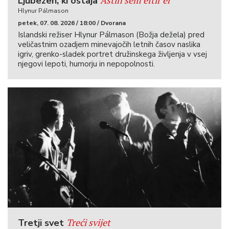
Ástin sem eftir er
Ljubezen, ki ostaja
Hlynur Pálmason
petek, 07. 08. 2026 / 18:00 / Dvorana
Islandski režiser Hlynur Pálmason (Božja dežela) pred
veličastnim ozadjem minevajočih letnih časov naslika
igriv, grenko-sladek portret družinskega življenja v vsej
njegovi lepoti, humorju in nepopolnosti.
Treći svijet
Tretji svet