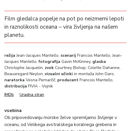
Film gledalca popelje na pot po neizmerni lepoti
in raznolikosti oceana – vira življenja na našem
planetu.
režija
Jean-Jacques Mantello,
scenarij
Francois Mantello, Jean-
Jacques Mantello,
fotografija
Gavin McKinney,
glasba
Christophe Jacquelin,
zvok
Courtney Bishop, Colette Dahanne,
Beauxregard Neylon,
vizualni učinki
in montaža John Daro,
naratorka
Vesna Pernarčič,
producent
Francois Mantello,
distribucija
FIVIA - Vojnik
IMDb
Uradna stran
vsebina
Ob pripovedovanju morske želve spremljamo življenje v
oceanu, od Velikega avstralskega koralnega grebena in