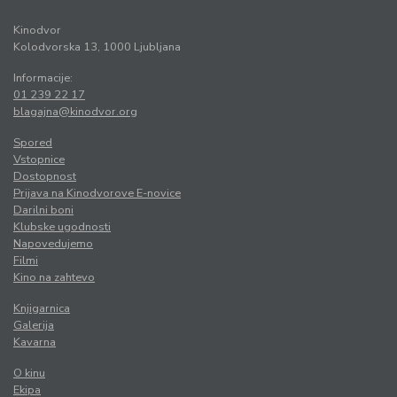
Kinodvor
Kolodvorska 13, 1000 Ljubljana
Informacije:
01 239 22 17
blagajna@kinodvor.org
Spored
Vstopnice
Dostopnost
Prijava na Kinodvorove E-novice
Darilni boni
Klubske ugodnosti
Napovedujemo
Filmi
Kino na zahtevo
Knjigarnica
Galerija
Kavarna
O kinu
Ekipa