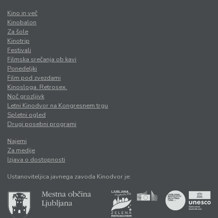
Kino in več
Kinobalon
Za šole
Kinotrip
Festivali
Filmska srečanja ob kavi
Ponedeljki
Film pod zvezdami
Kinosloga. Retrosex.
Noč grozljivk
Letni Kinodvor na Kongresnem trgu
Spletni ogled
Drugi posebni programi
Najemi
Za medije
Izjava o dostopnosti
Ustanoviteljica javnega zavoda Kinodvor je: