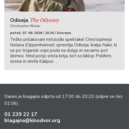
The Odyssey
Odiseja
Christopher Nolan
petek, 07. 08. 2026 / 20:20 / Dvorana
Težko pričakovani mitološki spektakel Christopherja
Nolana (Oppenheimer) spremlja Odiseja, kralja Itake, ki
se po trojanski vojni poda na dolgo in nevarno pot
domov. Med potjo sreča bitja, kot so kiklop Polifem,
sirene in nimfa Kalipso …
Danes je blagajna odprta od 17:00 do 20:20
(odpre se čez
01:06).
01 239 22 17
blagajna@kinodvor.org