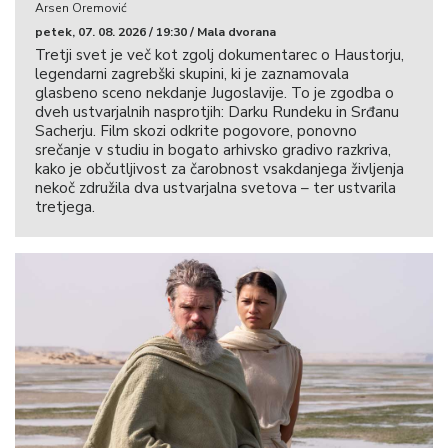
Arsen Oremović
petek, 07. 08. 2026 / 19:30 / Mala dvorana
Tretji svet je več kot zgolj dokumentarec o Haustorju,
legendarni zagrebški skupini, ki je zaznamovala
glasbeno sceno nekdanje Jugoslavije. To je zgodba o
dveh ustvarjalnih nasprotjih: Darku Rundeku in Srđanu
Sacherju. Film skozi odkrite pogovore, ponovno
srečanje v studiu in bogato arhivsko gradivo razkriva,
kako je občutljivost za čarobnost vsakdanjega življenja
nekoč združila dva ustvarjalna svetova – ter ustvarila
tretjega.