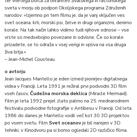
ter vnetega borca za ohranitev živalskega in rastlinskega
sveta v morju ob podpori Okoljskega programa Združenih
narodov: »Izjemno pri tem filmu je, da je vanj vključen ves
svet oceana: kiti, morski psi, želve in drugi organizmi, denimo
korale. Na tak način lahko vidimo tudi njihove odnose – vse
vrste so medsebojno povezane in odvisne. Če so korale
prizadete, se to odraža v vsej verigi in vpliva na vsa druga
živa bitja.«
– Jean-Michel Cousteau
o avtorju
Jean Jacques Mantello je eden izmed pionirjev digitalnega
videa v Franciji. Leta 1991 je režiral prvi podvodni 3D film
vseh časov,
Čudežna morska deklica
(Miracle Mermaid).
Film je leta 1992 prejel zlato palmo na 25. mednarodnem
festivalu podvodne fotografije v Antibesu v Franciji. Od leta
1986 do danes je Mantello vodil več kot 30 3D projektov
po vsem svetu. Film
Svet oceanov
je bil narejen v 3D
tehniki, v Kinodvoru pa si bomo ogledali 2D različico filma.