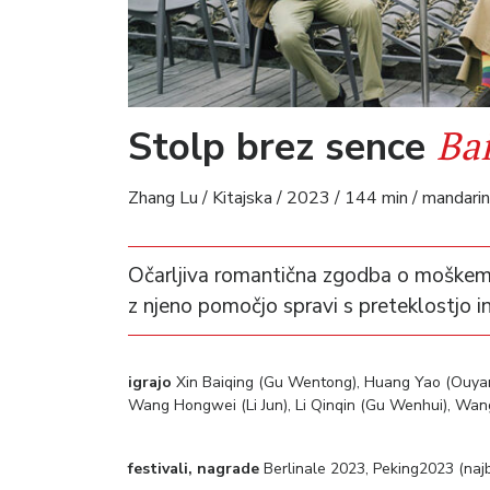
Bai
Stolp brez sence
Zhang Lu / Kitajska / 2023 / 144 min / mandarin
Očarljiva romantična zgodba o moškem p
z njeno pomočjo spravi s preteklostjo 
igrajo
Xin Baiqing (Gu Wentong), Huang Yao (Ouyang
Wang Hongwei (Li Jun), Li Qinqin (Gu Wenhui), Wan
festivali, nagrade
Berlinale 2023, Peking2023 (najbol