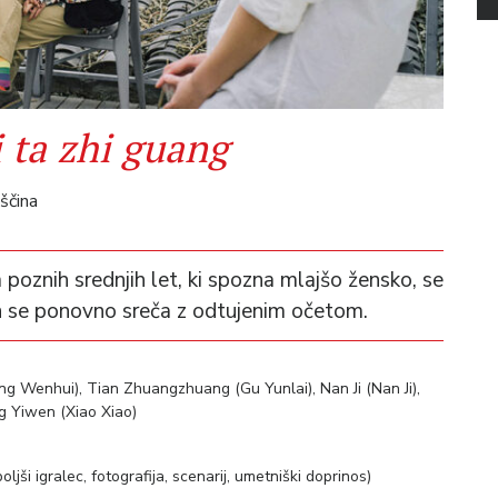
 ta zhi guang
ščina
oznih srednjih let, ki spozna mlajšo žensko, se
in se ponovno sreča z odtujenim očetom.
 Wenhui), Tian Zhuangzhuang (Gu Yunlai), Nan Ji (Nan Ji),
g Yiwen (Xiao Xiao)
jši igralec, fotografija, scenarij, umetniški doprinos)