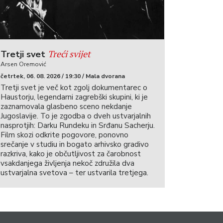
Treći svijet
Tretji svet
Arsen Oremović
četrtek, 06. 08. 2026 / 19:30 / Mala dvorana
Tretji svet je več kot zgolj dokumentarec o
Haustorju, legendarni zagrebški skupini, ki je
zaznamovala glasbeno sceno nekdanje
Jugoslavije. To je zgodba o dveh ustvarjalnih
nasprotjih: Darku Rundeku in Srđanu Sacherju.
Film skozi odkrite pogovore, ponovno
srečanje v studiu in bogato arhivsko gradivo
razkriva, kako je občutljivost za čarobnost
vsakdanjega življenja nekoč združila dva
ustvarjalna svetova – ter ustvarila tretjega.