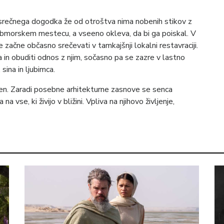
nesrečnega dogodka že od otroštva nima nobenih stikov z
obmorskem mestecu, a vseeno okleva, da bi ga poiskal. V
začne občasno srečevati v tamkajšnji lokalni restavraciji.
a in obuditi odnos z njim, sočasno pa se zazre v lastno
 sina in ljubimca.
ten. Zaradi posebne arhitekturne zasnove se senca
se, ki živijo v bližini. Vpliva na njihovo življenje,