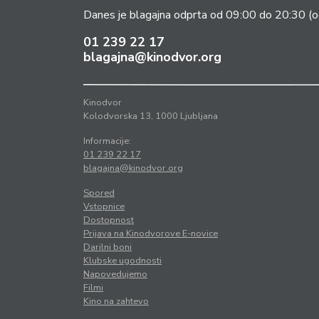
Danes je blagajna odprta od 09:00 do 20:30
(o
01 239 22 17
blagajna@kinodvor.org
Kinodvor
Kolodvorska 13, 1000 Ljubljana
Informacije:
01 239 22 17
blagajna@kinodvor.org
Spored
Vstopnice
Dostopnost
Prijava na Kinodvorove E-novice
Darilni boni
Klubske ugodnosti
Napovedujemo
Filmi
Kino na zahtevo