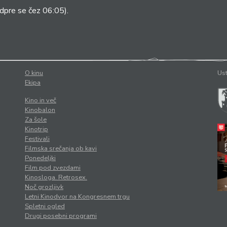
dpre se čez 06:05).
O kinu
Ust
Ekipa
Kino in več
Kinobalon
Za šole
Kinotrip
Festivali
Filmska srečanja ob kavi
Ponedeljki
Film pod zvezdami
Kinosloga. Retrosex.
Noč grozljivk
Letni Kinodvor na Kongresnem trgu
Spletni ogled
Drugi posebni programi