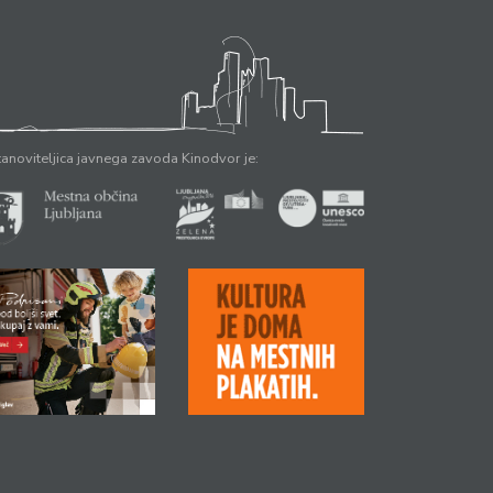
anoviteljica javnega zavoda Kinodvor je: