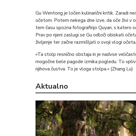
Gu Wentong je ločen kulinarični kritik. Zaradi 
očetom. Potem nekega dne izve, da oče živi v 
tem času spozna fotografinjo Quyan, s katero se 
Prav po njeni zaslugi se Gu odloči obiskati očet
življenje ter začne razmišljati o svoji vlogi očeta,
»Ta stolp resnično obstaja in je nadvse veličas
mogočne bele pagode izmika pogledu. To vpliva na v
njihova čustva. To je vloga stolpa.« (Zhang Lu)
Aktualno