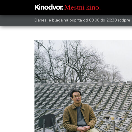
Danes je blagajna odprta od 09:00 do 20:30
(odpre 