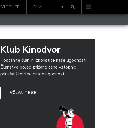
VSTOPNICE
FILMI
SL
EN
Klub Kinodvor
Postanite član in izkoristite naše ugodnosti!
Članstvo poleg znižane cene vstopnic
prinaša številne druge ugodnosti.
VČLANITE SE