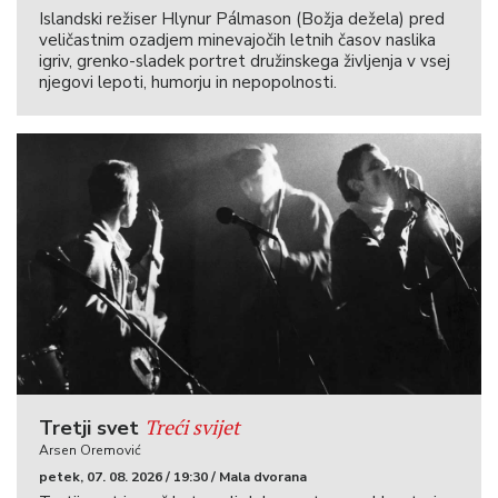
Islandski režiser Hlynur Pálmason (Božja dežela) pred
veličastnim ozadjem minevajočih letnih časov naslika
igriv, grenko-sladek portret družinskega življenja v vsej
njegovi lepoti, humorju in nepopolnosti.
Treći svijet
Tretji svet
Arsen Oremović
petek, 07. 08. 2026 / 19:30 / Mala dvorana