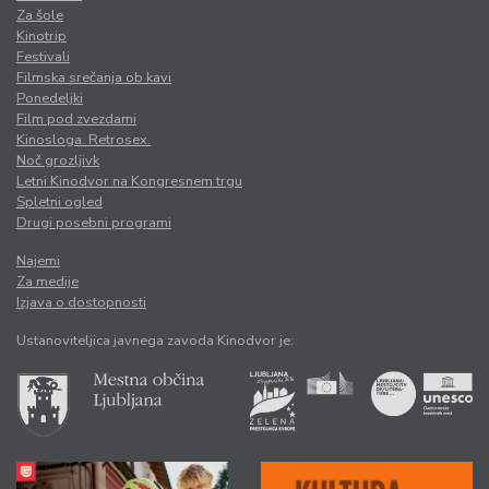
Za šole
Kinotrip
Festivali
Filmska srečanja ob kavi
Ponedeljki
Film pod zvezdami
Kinosloga. Retrosex.
Noč grozljivk
Letni Kinodvor na Kongresnem trgu
Spletni ogled
Drugi posebni programi
Najemi
Za medije
Izjava o dostopnosti
Ustanoviteljica javnega zavoda Kinodvor je: