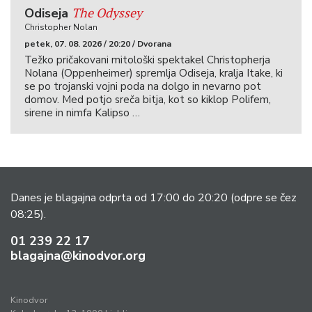
The Odyssey
Odiseja
Christopher Nolan
petek, 07. 08. 2026 / 20:20 / Dvorana
Težko pričakovani mitološki spektakel Christopherja
Nolana (Oppenheimer) spremlja Odiseja, kralja Itake, ki
se po trojanski vojni poda na dolgo in nevarno pot
domov. Med potjo sreča bitja, kot so kiklop Polifem,
sirene in nimfa Kalipso …
Danes je blagajna odprta od 17:00 do 20:20
(odpre se čez
08:25).
01 239 22 17
blagajna@kinodvor.org
Kinodvor