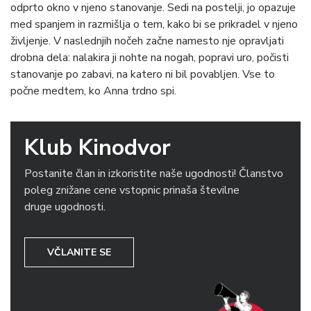
odprto okno v njeno stanovanje. Sedi na postelji, jo opazuje
med spanjem in razmišlja o tem, kako bi se prikradel v njeno
življenje. V naslednjih nočeh začne namesto nje opravljati
drobna dela: nalakira ji nohte na nogah, popravi uro, počisti
stanovanje po zabavi, na katero ni bil povabljen. Vse to
počne medtem, ko Anna trdno spi.
Klub Kinodvor
Postanite član in izkoristite naše ugodnosti! Članstvo
poleg znižane cene vstopnic prinaša številne
druge ugodnosti.
VČLANITE SE