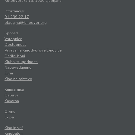
Kolodvorska 13, 1000 Ljubljana
Informacije:
01 239 22 17
blagajna@kinodvor.org
Spored
Vstopnice
Dostopnost
Prijava na Kinodvorove E-novice
Darilni boni
Klubske ugodnosti
Napovedujemo
Filmi
Kino na zahtevo
Knjigarnica
Galerija
Kavarna
O kinu
Ekipa
Kino in več
Kinobalon