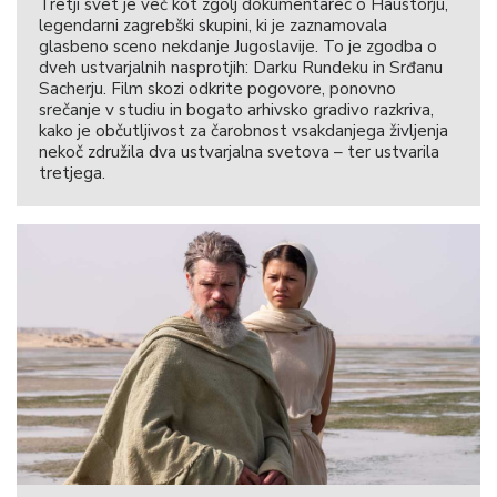
Tretji svet je več kot zgolj dokumentarec o Haustorju,
legendarni zagrebški skupini, ki je zaznamovala
glasbeno sceno nekdanje Jugoslavije. To je zgodba o
dveh ustvarjalnih nasprotjih: Darku Rundeku in Srđanu
Sacherju. Film skozi odkrite pogovore, ponovno
srečanje v studiu in bogato arhivsko gradivo razkriva,
kako je občutljivost za čarobnost vsakdanjega življenja
nekoč združila dva ustvarjalna svetova – ter ustvarila
tretjega.