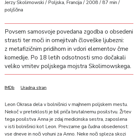
Jerzy Skolimowski / Poljska, Francija / 2008 / 87 min /
poljščina
Povsem samosvoje povedana zgodba o obsedeni
strasti ter moči in omejitvah človeške ljubezni:
z metafizičnim pridihom in vdori elementov črne
komedije. Po 18 letih odsotnosti smo dočakali
veliko vrnitev poljskega mojstra Skolimowskega.
IMDb
Uradna stran
Leon Okrasa dela v bolnišnici v majhnem poljskem mestu.
Nekoč v preteklosti je bil priča brutalnemu posilstvu. Žrtev
tega posilstva Anna je zdaj medicinska sestra, zaposlena
v isti bolnišnici kot Leon. Prevzame ga čudna obsedenost:
vse dneve in noči vohuni za Anno. Neke noči spleza skozi