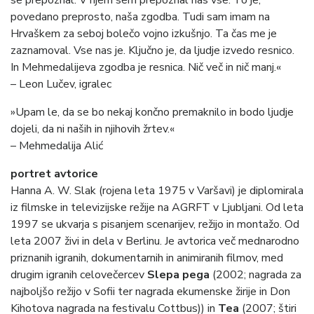
se prepoznal. V njem sem prepoznal nas vse. To je,
povedano preprosto, naša zgodba. Tudi sam imam na
Hrvaškem za seboj bolečo vojno izkušnjo. Ta čas me je
zaznamoval. Vse nas je. Ključno je, da ljudje izvedo resnico.
In Mehmedalijeva zgodba je resnica. Nič več in nič manj.«
– Leon Lučev, igralec
»Upam le, da se bo nekaj končno premaknilo in bodo ljudje
dojeli, da ni naših in njihovih žrtev.«
– Mehmedalija Alić
portret avtorice
Hanna A. W. Slak (rojena leta 1975 v Varšavi) je diplomirala
iz filmske in televizijske režije na AGRFT v Ljubljani. Od leta
1997 se ukvarja s pisanjem scenarijev, režijo in montažo. Od
leta 2007 živi in dela v Berlinu. Je avtorica več mednarodno
priznanih igranih, dokumentarnih in animiranih filmov, med
drugim igranih celovečercev
Slepa pega
(2002; nagrada za
najboljšo režijo v Sofii ter nagrada ekumenske žirije in Don
Kihotova nagrada na festivalu Cottbus)) in
Tea
(2007; štiri