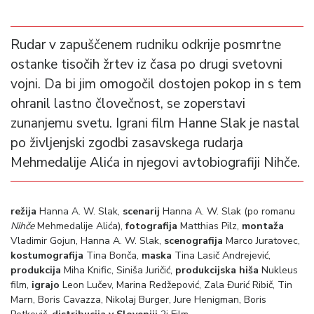
Rudar v zapuščenem rudniku odkrije posmrtne
ostanke tisočih žrtev iz časa po drugi svetovni
vojni. Da bi jim omogočil dostojen pokop in s tem
ohranil lastno človečnost, se zoperstavi
zunanjemu svetu. Igrani film Hanne Slak je nastal
po življenjski zgodbi zasavskega rudarja
Mehmedalije Alića in njegovi avtobiografiji Nihče.
režija
Hanna A. W. Slak,
scenarij
Hanna A. W. Slak (po romanu
Nihče
Mehmedalije Alića),
fotografija
Matthias Pilz,
montaža
Vladimir Gojun, Hanna A. W. Slak,
scenografija
Marco Juratovec,
kostumografija
Tina Bonča,
maska
Tina Lasič Andrejević,
produkcija
Miha Knific, Siniša Juričić,
produkcijska hiša
Nukleus
film,
igrajo
Leon Lučev, Marina Redžepović, Zala Đurić Ribič, Tin
Marn, Boris Cavazza, Nikolaj Burger, Jure Henigman, Boris