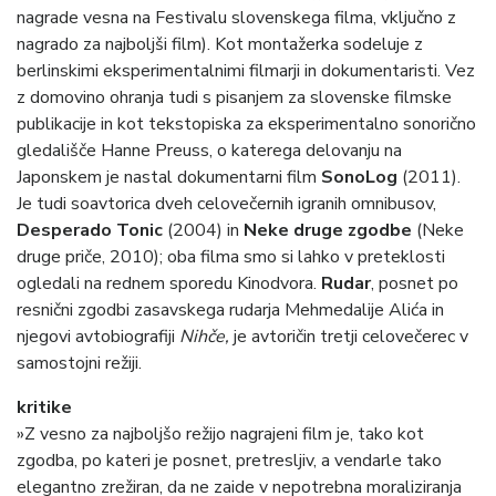
nagrade vesna na Festivalu slovenskega filma, vključno z
nagrado za najboljši film). Kot montažerka sodeluje z
berlinskimi eksperimentalnimi filmarji in dokumentaristi. Vez
z domovino ohranja tudi s pisanjem za slovenske filmske
publikacije in kot tekstopiska za eksperimentalno sonorično
gledališče Hanne Preuss, o katerega delovanju na
Japonskem je nastal dokumentarni film
SonoLog
(2011).
Je tudi soavtorica dveh celovečernih igranih omnibusov,
Desperado Tonic
(2004) in
Neke druge zgodbe
(Neke
druge priče, 2010); oba filma smo si lahko v preteklosti
ogledali na rednem sporedu Kinodvora.
Rudar
, posnet po
resnični zgodbi zasavskega rudarja Mehmedalije Alića in
njegovi avtobiografiji
Nihče,
je avtoričin tretji celovečerec v
samostojni režiji.
kritike
»Z vesno za najboljšo režijo nagrajeni film je, tako kot
zgodba, po kateri je posnet, pretresljiv, a vendarle tako
elegantno zrežiran, da ne zaide v nepotrebna moraliziranja