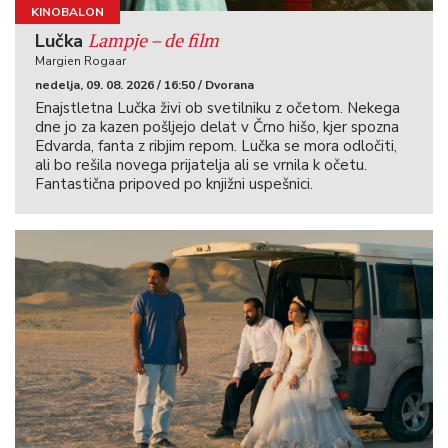
KINOBALON
Lampje – de film
Lučka
Margien Rogaar
nedelja, 09. 08. 2026 / 16:50 / Dvorana
Enajstletna Lučka živi ob svetilniku z očetom. Nekega
dne jo za kazen pošljejo delat v Črno hišo, kjer spozna
Edvarda, fanta z ribjim repom. Lučka se mora odločiti,
ali bo rešila novega prijatelja ali se vrnila k očetu.
Fantastična pripoved po knjižni uspešnici.