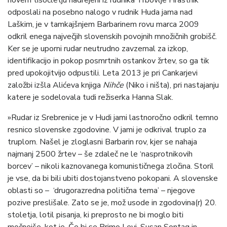
novem tisočletju nadrejeni iz rudnika Trbovlje Hrastnik
odposlali na posebno nalogo v rudnik Huda jama nad
Laškim, je v tamkajšnjem Barbarinem rovu marca 2009
odkril enega največjih slovenskih povojnih množičnih grobišč.
Ker se je uporni rudar neutrudno zavzemal za izkop,
identifikacijo in pokop posmrtnih ostankov žrtev, so ga tik
pred upokojitvijo odpustili. Leta 2013 je pri Cankarjevi
založbi izšla Alićeva knjiga
Nihče
(Niko i ništa), pri nastajanju
katere je sodelovala tudi režiserka Hanna Slak.
»Rudar iz Srebrenice je v Hudi jami lastnoročno odkril temno
resnico slovenske zgodovine. V jami je odkrival truplo za
truplom. Našel je zloglasni Barbarin rov, kjer se nahaja
najmanj 2500 žrtev – še zdaleč ne le ‘nasprotnikovih
borcev’ – nikoli kaznovanega komunističnega zločina. Storil
je vse, da bi bili ubiti dostojanstveno pokopani. A slovenske
oblasti so – ‘drugorazredna politična tema’ – njegove
pozive preslišale. Zato se je, mož usode in zgodovina(r) 20.
stoletja, lotil pisanja, ki preprosto ne bi moglo biti