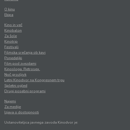
O kinu
Ekipa
Kino in več
Kinobalon
Za šole
Kinotrip
Festivali
Filmska srečanja ob kavi
Ponedeljki
Film pod zvezdami
Kinosloga. Retrosex.
Noč grozljivk
Letni Kinodvor na Kongresnem trgu
Spletni ogled
Drugi posebni programi
Najemi
Za medije
Izjava o dostopnosti
Ustanoviteljica javnega zavoda Kinodvor je: