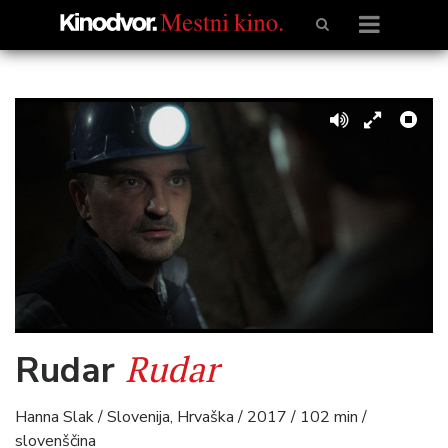
Rudar
Rudar
Hanna Slak / Slovenija, Hrvaška / 2017 / 102 min /
slovenščina