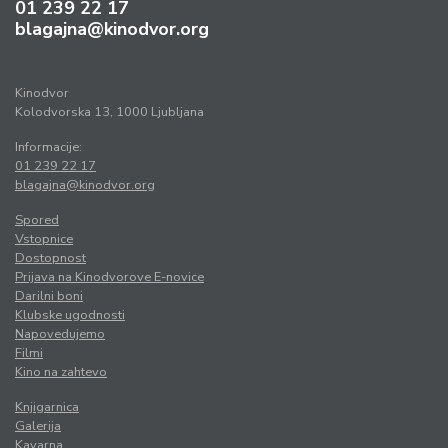
01 239 22 17
blagajna@kinodvor.org
Kinodvor
Kolodvorska 13, 1000 Ljubljana
Informacije:
01 239 22 17
blagajna@kinodvor.org
Spored
Vstopnice
Dostopnost
Prijava na Kinodvorove E-novice
Darilni boni
Klubske ugodnosti
Napovedujemo
Filmi
Kino na zahtevo
Knjigarnica
Galerija
Kavarna