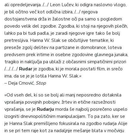
ali opredeljevanja. /…/ Leon Lučev, ki odigra naslovno vlogo,
je bil očitno več kot odlična izbira, /…/ njegova
dostojanstvena drža in žalostne oči pa samo s pogledom
povedo velik del zgodbe. Zgodba, ki stoji na njegovih plečih,
lahko pa bi tudi padla, je zaradi njegove igre tako še bolj
pretresljiva. Hanna W. Slak se občutljive tematike, ki
preseže zgolj delitev na partizane in domobrance, loteva
predvsem prek intime in osebne zgodovine glavnega junaka,
tragiko in naključja pa ublaži z občasnimi simpatičnimi prizori
/…/. /…/
Rudar
je zgodba, ki je morala postati film, in srečo
ima, da se je je lotila Hanna W. Slak.«
– Deja Crnović,
Stop
»Od vseh del, ki so se bolj ali manj neposredno dotaknila
vprašanja povojnih pobojev, žrtev in etične razsežnosti
vprašanja, se je
Rudarju
morda še najbolj posrečeno uspelo
izogniti dnevnopolitičnim manipulacijam. To pa zato, ker se
je Hanna Slak premišljeno fokusirala na zgodbo rudarja Alije
in se pri tem raje kot za nadaljnje mešanje blata v močvirju