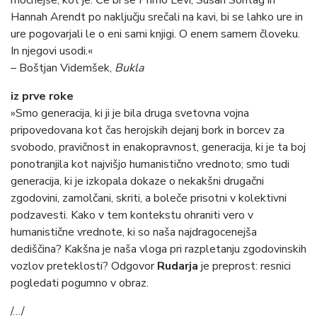
močnejše, kot je. Če bi se Primo Levi, Susan Sontag in
Hannah Arendt po naključju srečali na kavi, bi se lahko ure in
ure pogovarjali le o eni sami knjigi. O enem samem človeku.
In njegovi usodi.«
– Boštjan Videmšek,
Bukla
iz prve roke
»Smo generacija, ki ji je bila druga svetovna vojna
pripovedovana kot čas herojskih dejanj bork in borcev za
svobodo, pravičnost in enakopravnost, generacija, ki je ta boj
ponotranjila kot najvišjo humanistično vrednoto; smo tudi
generacija, ki je izkopala dokaze o nekakšni drugačni
zgodovini, zamolčani, skriti, a boleče prisotni v kolektivni
podzavesti. Kako v tem kontekstu ohraniti vero v
humanistične vrednote, ki so naša najdragocenejša
dediščina? Kakšna je naša vloga pri razpletanju zgodovinskih
vozlov preteklosti? Odgovor
Rudarja
je preprost: resnici
pogledati pogumno v obraz.
/…/