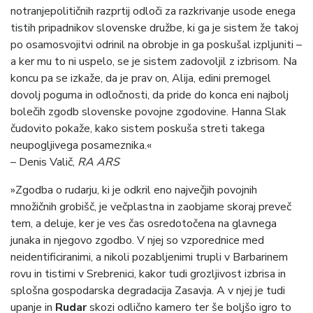
notranjepolitičnih razprtij odloči za razkrivanje usode enega
tistih pripadnikov slovenske družbe, ki ga je sistem že takoj
po osamosvojitvi odrinil na obrobje in ga poskušal izpljuniti –
a ker mu to ni uspelo, se je sistem zadovoljil z izbrisom. Na
koncu pa se izkaže, da je prav on, Alija, edini premogel
dovolj poguma in odločnosti, da pride do konca eni najbolj
bolečih zgodb slovenske povojne zgodovine. Hanna Slak
čudovito pokaže, kako sistem poskuša streti takega
neupogljivega posameznika.«
– Denis Valič,
RA ARS
»Zgodba o rudarju, ki je odkril eno največjih povojnih
množičnih grobišč, je večplastna in zaobjame skoraj preveč
tem, a deluje, ker je ves čas osredotočena na glavnega
junaka in njegovo zgodbo. V njej so vzporednice med
neidentificiranimi, a nikoli pozabljenimi trupli v Barbarinem
rovu in tistimi v Srebrenici, kakor tudi grozljivost izbrisa in
splošna gospodarska degradacija Zasavja. A v njej je tudi
upanje in
Rudar
skozi odlično kamero ter še boljšo igro to