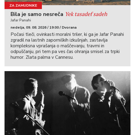
ZA ZAMUDNIKE
Yek tasadef sadeh
Bila je samo nesreča
Jafar Panahi
nedelja, 09. 08. 2026 / 19:00 / Dvorana
Počasi tleči, ovinkasti moralni triler, ki ga je Jafar Panahi
zgradil na lastnih zaporniških izkušnjah, zastavlja
kompleksna vprašanja o maščevanju, travmi in
odpuščanju, pri tem pa ves čas ohranja smisel za trpki
humor. Zlata palma v Cannesu.