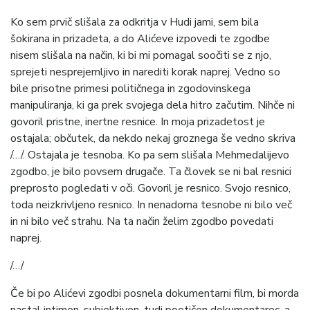
Ko sem prvič slišala za odkritja v Hudi jami, sem bila
šokirana in prizadeta, a do Alićeve izpovedi te zgodbe
nisem slišala na način, ki bi mi pomagal soočiti se z njo,
sprejeti nesprejemljivo in narediti korak naprej. Vedno so
bile prisotne primesi političnega in zgodovinskega
manipuliranja, ki ga prek svojega dela hitro začutim. Nihče ni
govoril pristne, inertne resnice. In moja prizadetost je
ostajala; občutek, da nekdo nekaj groznega še vedno skriva
/…/. Ostajala je tesnoba. Ko pa sem slišala Mehmedalijevo
zgodbo, je bilo povsem drugače. Ta človek se ni bal resnici
preprosto pogledati v oči. Govoril je resnico. Svojo resnico,
toda neizkrivljeno resnico. In nenadoma tesnobe ni bilo več
in ni bilo več strahu. Na ta način želim zgodbo povedati
naprej.
/…/
Če bi po Alićevi zgodbi posnela dokumentarni film, bi morda