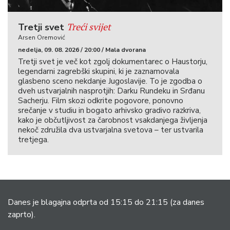
Treći svijet
Tretji svet
Arsen Oremović
nedelja, 09. 08. 2026 / 20:00 / Mala dvorana
Tretji svet je več kot zgolj dokumentarec o Haustorju,
legendarni zagrebški skupini, ki je zaznamovala
glasbeno sceno nekdanje Jugoslavije. To je zgodba o
dveh ustvarjalnih nasprotjih: Darku Rundeku in Srđanu
Sacherju. Film skozi odkrite pogovore, ponovno
srečanje v studiu in bogato arhivsko gradivo razkriva,
kako je občutljivost za čarobnost vsakdanjega življenja
nekoč združila dva ustvarjalna svetova – ter ustvarila
tretjega.
Danes je blagajna odprta od 15:15 do 21:15
(za danes
zaprto).