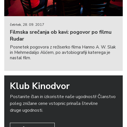
četrtek, 28. 09. 2017
Filmska srečanja ob kavi: pogovor po filmu
Rudar
Posnetek pogovora z režiserko filma Hanno A. W. Slak
in Mehmedalijo Alićem, po avtobiografiji katerega je
nastal film.
Klub Kinodvor
Postanite član in izkoristite naše ugodnosti! Članstvo
poleg znižane cene vstopnic prinaša številne
druge ugodnosti.