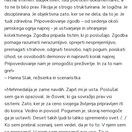
nastal intimen, subjektiven, tudi poetičen dokumentarec, a
to ne bi bilo prav. Fikcija je strogo strukturirana. Je logična. Je
disciplinirana. Je objektivna zato, ker se ne dela, da to je. Je
tudi zdravilna. Pripovedovanje zgodb – od sedenja okoli
jamskega ognja naprej – je ustvarjanje in ohranjanje
kolektivnega. Zgodba pripada tistim, ki jo poslušajo. Zgodba
pomaga razumeti nerazumljivo, sprejeti nesprejemljivo,
premagati strahove, odgnati tesnobo, najti pogum, poiskati
izhod, se osvoboditi demonov in napraviti korak naprej.
Pripovedovanje nam je omogočilo preživetje. In za to nam
gre!«
– Hanna Slak, režiserka in scenaristka
»Mehmedalija je zame navdih. Zaprl mi je usta. Poslušal
sem ga in opazoval. Je človek, ki ga sovražijo prav vsi
sistemi. Zato, ker je za ceno svojega življenja pripravljen iti
do konca. Vedno in povsod. Pogumen je, skoraj nemogoče
ga je ustaviti. Deset takih ljudi bi lahko spremenilo svet. /…/
Ko sem prebral scenarij, sem vedel, da je to to. V njem sem