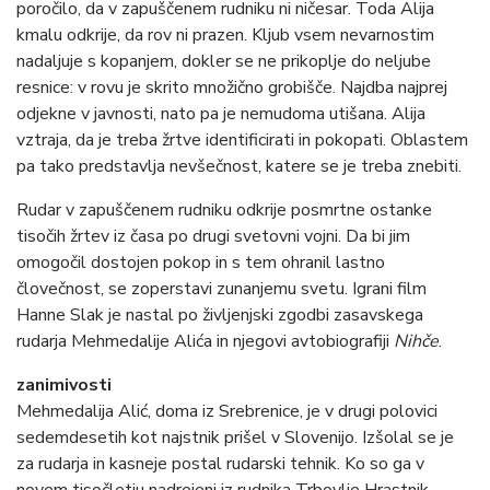
poročilo, da v zapuščenem rudniku ni ničesar. Toda Alija
kmalu odkrije, da rov ni prazen. Kljub vsem nevarnostim
nadaljuje s kopanjem, dokler se ne prikoplje do neljube
resnice: v rovu je skrito množično grobišče. Najdba najprej
odjekne v javnosti, nato pa je nemudoma utišana. Alija
vztraja, da je treba žrtve identificirati in pokopati. Oblastem
pa tako predstavlja nevšečnost, katere se je treba znebiti.
Rudar v zapuščenem rudniku odkrije posmrtne ostanke
tisočih žrtev iz časa po drugi svetovni vojni. Da bi jim
omogočil dostojen pokop in s tem ohranil lastno
človečnost, se zoperstavi zunanjemu svetu. Igrani film
Hanne Slak je nastal po življenjski zgodbi zasavskega
rudarja Mehmedalije Alića in njegovi avtobiografiji
Nihče
.
zanimivosti
Mehmedalija Alić, doma iz Srebrenice, je v drugi polovici
sedemdesetih kot najstnik prišel v Slovenijo. Izšolal se je
za rudarja in kasneje postal rudarski tehnik. Ko so ga v