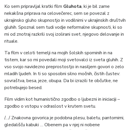
Ko sem pripravljal kratki film
Gluhota
, ki je bil zame
nekakšna priprava na celovečerec, sem se povezal z
ukrajinsko gluho skupnostjo in vodilnimi v ukrajinskih društvih
gluhih. Spoznal sem tudi vodje neformalne skupnosti, ki so
mi od znotraj razkrili svoj izolirani svet, njegovo delovanje in
rituale.
Ta film v celoti temelji na mojih šolskih spominih in na
tistem, kar so mi povedali moji svetovalci iz sveta gluhih. Z
vso svojo navidezno preprostostjo in nasiljem govori o zelo
mladih ljudeh. In ti so sposobni silno močnih, čistih čustev:
sovraštva, besa, jeze, obupa. Da bi izrazili te občutke, ne
potrebujejo besed.
Film vidim kot humanistično zgodbo o ljubezni in iniciaciji –
zgodbo o vstopu v odraslost v krutem svetu.
/…/ Znakovna govorica je podobna plesu, baletu, pantomimi,
gledališču kabuki … Obenem pa v njej ni nobene