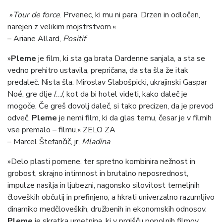
»
Tour de force
. Prvenec, ki mu ni para. Drzen in odločen,
narejen z velikim mojstrstvom.«
– Ariane Allard,
Positif
»
Pleme
je film, ki sta ga brata Dardenne sanjala, a sta se
vedno prehitro ustavila, prepričana, da sta šla že itak
predaleč. Nista šla. Miroslav Slabošpicki, ukrajinski Gaspar
Noé, gre dlje /…/, kot da bi hotel videti, kako daleč je
mogoče. Če greš dovolj daleč, si tako precizen, da je prevod
odveč.
Pleme
je nemi film, ki da glas temu, česar je v filmih
vse premalo – filmu.« ZELO ZA
– Marcel Štefančič, jr,
Mladina
»Delo plasti pomene, ter spretno kombinira nežnost in
grobost, skrajno intimnost in brutalno neposrednost,
impulze nasilja in ljubezni, nagonsko silovitost temeljnih
človeških občutij in prefinjeno, a hkrati univerzalno razumljivo
dinamiko medčloveških, družbenih in ekonomskih odnosov.
Pleme
je skratka umetnina, ki v prgišču popolnih filmov