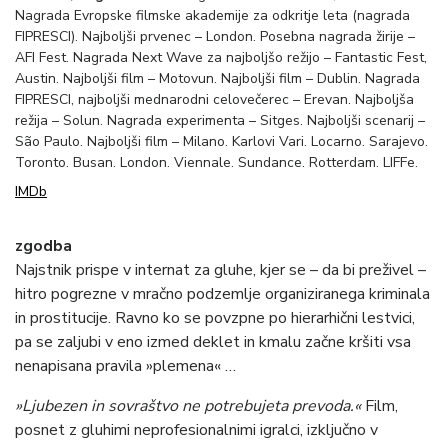
Nagrada Evropske filmske akademije za odkritje leta (nagrada
FIPRESCI). Najboljši prvenec – London. Posebna nagrada žirije –
AFI Fest. Nagrada Next Wave za najboljšo režijo – Fantastic Fest,
Austin. Najboljši film – Motovun. Najboljši film – Dublin. Nagrada
FIPRESCI, najboljši mednarodni celovečerec – Erevan. Najboljša
režija – Solun. Nagrada experimenta – Sitges. Najboljši scenarij –
São Paulo. Najboljši film – Milano. Karlovi Vari. Locarno. Sarajevo.
Toronto. Busan. London. Viennale. Sundance. Rotterdam. LIFFe.
IMDb
zgodba
Najstnik prispe v internat za gluhe, kjer se – da bi preživel –
hitro pogrezne v mračno podzemlje organiziranega kriminala
in prostitucije. Ravno ko se povzpne po hierarhični lestvici,
pa se zaljubi v eno izmed deklet in kmalu začne kršiti vsa
nenapisana pravila »plemena« …
»Ljubezen in sovraštvo ne potrebujeta prevoda.«
Film,
posnet z gluhimi neprofesionalnimi igralci, izključno v