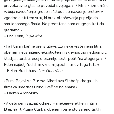
provokativno glasno povedal svojega. /…/ Film, ki izmenično
vzbuja navdušenje, grozo in žalost, se nazadnje prelevi v
zgodbo o strtem srcu, ki brez olepševanja pripelje do
smrtonosnega finala. Ne preostane nam drugega, kot da
gledamo.«
– Eric Kohn
, Indiewire
»Ta film mi kar ne gre iz glave. /…/ neke vrste nemi film,
obenem neusmiljeno ekspliciten in skrivnostno nedoumljiv:
študija zlorabe, esej o osamljenosti, politična alegorija. /…/
Eden najbolj čudnih in vznemirjujočih filmov tega leta.«
– Peter Bradshaw,
The Guardian
»Bum. Pojavi se
Pleme
Miroslava Slabošpickega – in
filmska umetnost nikoli več ne bo enaka.«
– Darren Aronofsky
»V delu sem zaznal odmev Hanekejeve etike in filma
Elephant
Alana Clarka, obenem pa je šlo za eno tistih