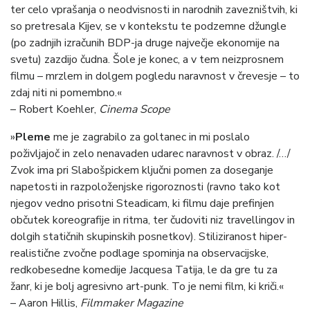
ter celo vprašanja o neodvisnosti in narodnih zavezništvih, ki
so pretresala Kijev, se v kontekstu te podzemne džungle
(po zadnjih izračunih BDP-ja druge največje ekonomije na
svetu) zazdijo čudna. Šole je konec, a v tem neizprosnem
filmu – mrzlem in dolgem pogledu naravnost v črevesje – to
zdaj niti ni pomembno.«
– Robert Koehler,
Cinema Scope
»
Pleme
me je zagrabilo za goltanec in mi poslalo
poživljajoč in zelo nenavaden udarec naravnost v obraz. /…/
Zvok ima pri Slabošpickem ključni pomen za doseganje
napetosti in razpoloženjske rigoroznosti (ravno tako kot
njegov vedno prisotni Steadicam, ki filmu daje prefinjen
občutek koreografije in ritma, ter čudoviti niz travellingov in
dolgih statičnih skupinskih posnetkov). Stiliziranost hiper-
realistične zvočne podlage spominja na observacijske,
redkobesedne komedije Jacquesa Tatija, le da gre tu za
žanr, ki je bolj agresivno art-punk. To je nemi film, ki kriči.«
– Aaron Hillis,
Filmmaker Magazine