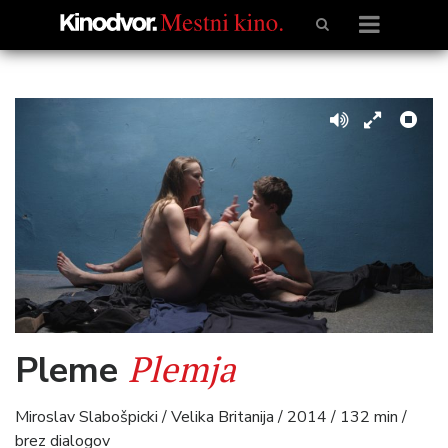
Plemja
Pleme
Miroslav Slabošpicki / Velika Britanija / 2014 / 132 min /
brez dialogov