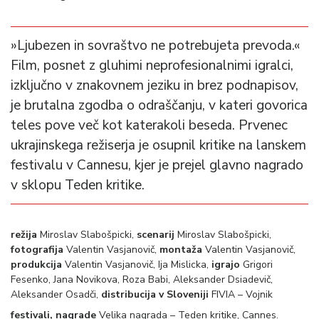
»Ljubezen in sovraštvo ne potrebujeta prevoda.«
Film, posnet z gluhimi neprofesionalnimi igralci,
izključno v znakovnem jeziku in brez podnapisov,
je brutalna zgodba o odraščanju, v kateri govorica
teles pove več kot katerakoli beseda. Prvenec
ukrajinskega režiserja je osupnil kritike na lanskem
festivalu v Cannesu, kjer je prejel glavno nagrado
v sklopu Teden kritike.
režija
Miroslav Slabošpicki,
scenarij
Miroslav Slabošpicki,
fotografija
Valentin Vasjanovič,
montaža
Valentin Vasjanovič,
produkcija
Valentin Vasjanovič, Ija Mislicka,
igrajo
Grigori
Fesenko, Jana Novikova, Roza Babi, Aleksander Dsiadevič,
Aleksander Osadči,
distribucija v Sloveniji
FIVIA – Vojnik
festivali, nagrade
Velika nagrada – Teden kritike, Cannes.