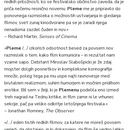
redkih priložnosti, ko se festivalsko občinstvo zaveda, da je
priča nečemu resnično novemu.
Pleme
me je pripravilo do
ponovnega razmisleka o možnostih ustvarjanja in gledanja
filmov, svet zunaj kinodvorane pa se je zaradi njega
nenadoma zazdel čuden in nov.«
– Richard Martin,
Senses of Cinema
»
Pleme
/…/ izkoristi odsotnost besed za povsem nov
razmislek o tem, kako film komunicira – in rezultat nam
vzame sapo. Debitant Miroslav Slabošpicki je že zdaj
mojster dolgih posnetkov in kompleksne koreografije
množic, poleg tega pa mu uspe najti ravnovesje med
brutalnim realizmom, suhim humorjem in močnim pridihom
erotike. Bil sem v žiriji, ki je
Plemenu
podelila eno izmed
treh nagrad na Tednu kritike, in film zame ni le vrhunec
sekcije, pač pa veliko odkritje letošnjega festivala.«
– Jonathan Romney,
The Observer
»/…/ eden tistih redkih filmov, za katere ne moreš povsem
verjeti, da obstajajo, in ki dokazujejo, da film še vedno lahko