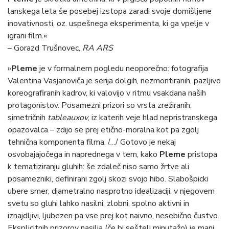
lanskega leta še posebej izstopa zaradi svoje domišljene
inovativnosti, oz. uspešnega eksperimenta, ki ga vpelje v
igrani film.«
– Gorazd Trušnovec,
RA ARS
»
Pleme
je v formalnem pogledu neoporečno: fotografija
Valentina Vasjanoviča je serija dolgih, nezmontiranih, pazljivo
koreografiranih kadrov, ki valovijo v ritmu vsakdana naših
protagonistov. Posamezni prizori so vrsta zrežiranih,
simetričnih
tableauxov
, iz katerih veje hlad nepristranskega
opazovalca – zdijo se prej etično-moralna kot pa zgolj
tehnična komponenta filma. /…/ Gotovo je nekaj
osvobajajočega in naprednega v tem, kako
Pleme
pristopa
k tematiziranju gluhih: še zdaleč niso samo žrtve ali
posamezniki, definirani zgolj skozi svojo hibo. Slabošpicki
ubere smer, diametralno nasprotno idealizaciji; v njegovem
svetu so gluhi lahko nasilni, zlobni, spolno aktivni in
iznajdljivi, ljubezen pa vse prej kot naivno, nesebično čustvo.
Eksplicitnih prizorov nasilja (če bi sešteli minutažo) je manj