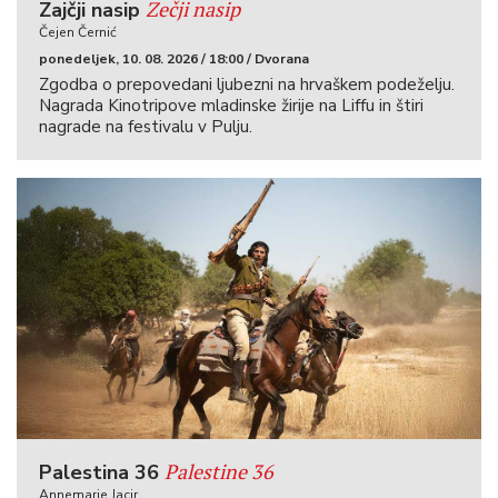
Zečji nasip
Zajčji nasip
Čejen Černić
ponedeljek, 10. 08. 2026 / 18:00 / Dvorana
Zgodba o prepovedani ljubezni na hrvaškem podeželju.
Nagrada Kinotripove mladinske žirije na Liffu in štiri
nagrade na festivalu v Pulju.
Palestine 36
Palestina 36
Annemarie Jacir