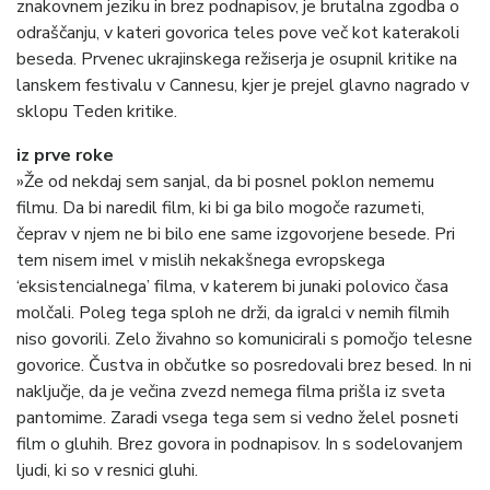
znakovnem jeziku in brez podnapisov, je brutalna zgodba o
odraščanju, v kateri govorica teles pove več kot katerakoli
beseda. Prvenec ukrajinskega režiserja je osupnil kritike na
lanskem festivalu v Cannesu, kjer je prejel glavno nagrado v
sklopu Teden kritike.
iz prve roke
»Že od nekdaj sem sanjal, da bi posnel poklon nememu
filmu. Da bi naredil film, ki bi ga bilo mogoče razumeti,
čeprav v njem ne bi bilo ene same izgovorjene besede. Pri
tem nisem imel v mislih nekakšnega evropskega
‘eksistencialnega’ filma, v katerem bi junaki polovico časa
molčali. Poleg tega sploh ne drži, da igralci v nemih filmih
niso govorili. Zelo živahno so komunicirali s pomočjo telesne
govorice. Čustva in občutke so posredovali brez besed. In ni
naključje, da je večina zvezd nemega filma prišla iz sveta
pantomime. Zaradi vsega tega sem si vedno želel posneti
film o gluhih. Brez govora in podnapisov. In s sodelovanjem
ljudi, ki so v resnici gluhi.