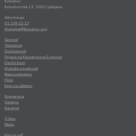
Kinodvor
Kolodvorska 13, 1000 Ljubljana
Informacije:
01 239 22 17
blagajna@kinodvor.org
Spored
Vstopnice
Dostopnost
Prijava na Kinodvorove E-novice
Darilni boni
Klubske ugodnosti
Napovedujemo
Filmi
Kino na zahtevo
Knjigarnica
Galerija
Kavarna
O kinu
Ekipa
Kino in več