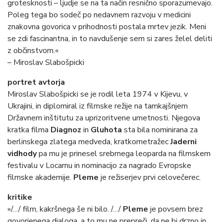
grotesknosti – ljudje se na ta način resnično sporazumevajo.
Poleg tega bo sodeč po nedavnem razvoju v medicini
znakovna govorica v prihodnosti postala mrtev jezik. Meni
se zdi fascinantna, in to navdušenje sem si zares želel deliti
z občinstvom.«
– Miroslav Slabošpicki
portret avtorja
Miroslav Slabošpicki se je rodil leta 1974 v Kijevu, v
Ukrajini, in diplomiral iz filmske režije na tamkajšnjem
Državnem inštitutu za uprizoritvene umetnosti. Njegova
kratka filma
Diagnoz
in
Gluhota
sta bila nominirana za
berlinskega zlatega medveda, kratkometražec
Jaderni
vidhody
pa mu je prinesel srebrnega leoparda na filmskem
festivalu v Locarnu in nominacijo za nagrado Evropske
filmske akademije.
Pleme
je režiserjev prvi celovečerec.
kritike
»/…/ film, kakršnega še ni bilo. /…/
Pleme
je povsem brez
govorjenega dialoga, a to mu ne prepreči, da ne bi drzno in