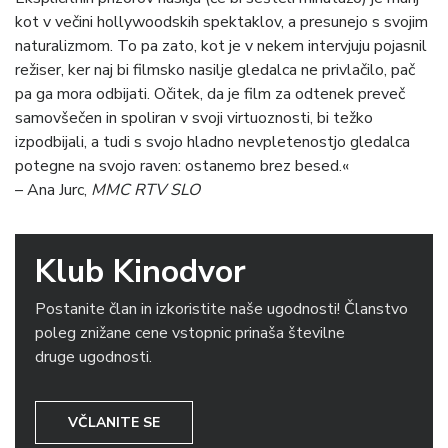
kot v večini hollywoodskih spektaklov, a presunejo s svojim
naturalizmom. To pa zato, kot je v nekem intervjuju pojasnil
režiser, ker naj bi filmsko nasilje gledalca ne privlačilo, pač
pa ga mora odbijati. Očitek, da je film za odtenek preveč
samovšečen in spoliran v svoji virtuoznosti, bi težko
izpodbijali, a tudi s svojo hladno nevpletenostjo gledalca
potegne na svojo raven: ostanemo brez besed.«
– Ana Jurc,
MMC RTV SLO
Klub Kinodvor
Postanite član in izkoristite naše ugodnosti! Članstvo
poleg znižane cene vstopnic prinaša številne
druge ugodnosti.
VČLANITE SE