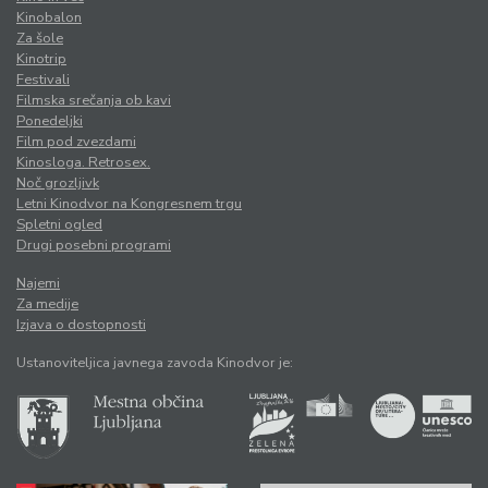
Kinobalon
Za šole
Kinotrip
Festivali
Filmska srečanja ob kavi
Ponedeljki
Film pod zvezdami
Kinosloga. Retrosex.
Noč grozljivk
Letni Kinodvor na Kongresnem trgu
Spletni ogled
Drugi posebni programi
Najemi
Za medije
Izjava o dostopnosti
Ustanoviteljica javnega zavoda Kinodvor je: