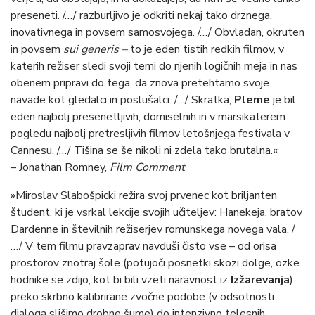
preseneti. /…/ razburljivo je odkriti nekaj tako drznega,
inovativnega in povsem samosvojega. /…/ Obvladan, okruten
in povsem
sui generis –
to je eden tistih redkih filmov, v
katerih režiser sledi svoji temi do njenih logičnih meja in nas
obenem pripravi do tega, da znova pretehtamo svoje
navade kot gledalci in poslušalci. /…/ Skratka,
Pleme
je bil
eden najbolj presenetljivih, domiselnih in v marsikaterem
pogledu najbolj pretresljivih filmov letošnjega festivala v
Cannesu. /…/ Tišina se še nikoli ni zdela tako brutalna.«
– Jonathan Romney,
Film Comment
»Miroslav Slabošpicki režira svoj prvenec kot briljanten
študent, ki je vsrkal lekcije svojih učiteljev: Hanekeja, bratov
Dardenne in številnih režiserjev romunskega novega vala. /
…/ V tem filmu pravzaprav navduši čisto vse – od orisa
prostorov znotraj šole (potujoči posnetki skozi dolge, ozke
hodnike se zdijo, kot bi bili vzeti naravnost iz
Izžarevanja
)
preko skrbno kalibrirane zvočne podobe (v odsotnosti
dialoga slišimo drobne šume) do intenzivno telesnih