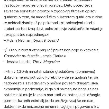
nastopov neprofesionalnih igralcev. Delo poleg tega
zavzema edinstven prostor v zgodovini filmskih opisov
gluhosti: v tem, da narediš film, v katerem gluhi igralci niso
le neidealizirani, pač pa prikazani kot pokvarjeni in celo
zlobni, pa tudi iznajdljivi, pohotni, divje zaščitniški in vdani, je
nekaj pristno naprednega.«
– Adam Nayman,
Sight & Sound
»/…/ lep in hkrati vznemirjujoč prikaz korupcije in kriminala;
Gospodar muh
sreča Larryja Clarka.«
– Jessica Loudis,
The L Magazine
»Film v 130-ih minutah izbriše gledalčevo (domnevno)
dobronamerno, politično korektno videnje gluhoih ter ga
nadomesti z zavedanjem o nečem povsem drugem: siva
ekonomija in podzemlje, ki ga niti najmanj ne briga za nas
ostale in ki mu je le malo mar tudi za lastne ljudi; džungla
plemen, katerih edini cilj je, da preživijo vsaj še en dan,
dokler nekdo neizbežno ne umre. Uglajeni pogovori o EU